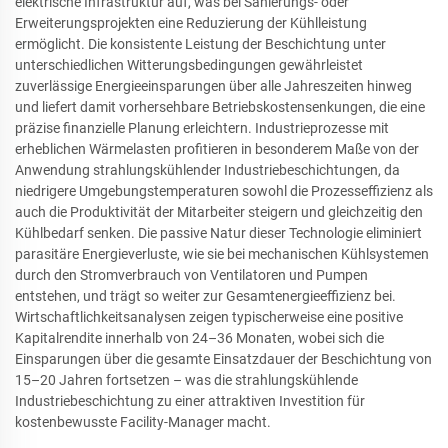
elektrische Infrastruktur auf, was bei Sanierungs- oder
Erweiterungsprojekten eine Reduzierung der Kühlleistung
ermöglicht. Die konsistente Leistung der Beschichtung unter
unterschiedlichen Witterungsbedingungen gewährleistet
zuverlässige Energieeinsparungen über alle Jahreszeiten hinweg
und liefert damit vorhersehbare Betriebskostensenkungen, die eine
präzise finanzielle Planung erleichtern. Industrieprozesse mit
erheblichen Wärmelasten profitieren in besonderem Maße von der
Anwendung strahlungskühlender Industriebeschichtungen, da
niedrigere Umgebungstemperaturen sowohl die Prozesseffizienz als
auch die Produktivität der Mitarbeiter steigern und gleichzeitig den
Kühlbedarf senken. Die passive Natur dieser Technologie eliminiert
parasitäre Energieverluste, wie sie bei mechanischen Kühlsystemen
durch den Stromverbrauch von Ventilatoren und Pumpen
entstehen, und trägt so weiter zur Gesamtenergieeffizienz bei.
Wirtschaftlichkeitsanalysen zeigen typischerweise eine positive
Kapitalrendite innerhalb von 24–36 Monaten, wobei sich die
Einsparungen über die gesamte Einsatzdauer der Beschichtung von
15–20 Jahren fortsetzen – was die strahlungskühlende
Industriebeschichtung zu einer attraktiven Investition für
kostenbewusste Facility-Manager macht.