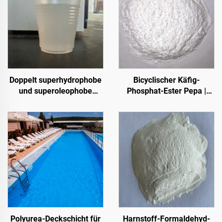
Doppelt superhydrophobe
Bicyclischer Käfig-
und superoleophobe
Phosphat-Ester Pepa |
Deckschicht zur
Karbonisierungsmittel für
Verwendung mit
Epoxidharz, PP-, EVA-
Strahlungskühlbeschichtungen
Materialien
oder in anderen
Szenarien, bei denen
hydrophobe und
oleophobe Eigenschaften
erforderlich sind
Polyurea-Deckschicht für
Harnstoff-Formaldehyd-