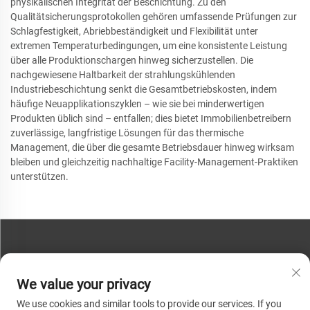
physikalischen Integrität der Beschichtung. Zu den
Qualitätsicherungsprotokollen gehören umfassende Prüfungen zur
Schlagfestigkeit, Abriebbeständigkeit und Flexibilität unter
extremen Temperaturbedingungen, um eine konsistente Leistung
über alle Produktionschargen hinweg sicherzustellen. Die
nachgewiesene Haltbarkeit der strahlungskühlenden
Industriebeschichtung senkt die Gesamtbetriebskosten, indem
häufige Neuapplikationszyklen – wie sie bei minderwertigen
Produkten üblich sind – entfallen; dies bietet Immobilienbetreibern
zuverlässige, langfristige Lösungen für das thermische
Management, die über die gesamte Betriebsdauer hinweg wirksam
bleiben und gleichzeitig nachhaltige Facility-Management-Praktiken
unterstützen.
KONTAKTIEREN SIE UNS
We value your privacy
Telefon:
+86-13793890209
We use cookies and similar tools to provide our services. If you