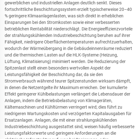
gewerblichen und industriellen Anlagen deutlich senkt. Dieses
fortschrittliche Beschichtungssystem erzielt typischerweise 20–40
% geringere Klimaanlagenlasten, was sich direkt in erheblichen
Einsparungen bei den Stromkosten sowie einer verbesserten
betrieblichen Rentabilität niederschlägt. Die Energieeffizienzvorteile
der strahlungskühlenden Industriebeschichtung beruhen auf ihrer
Fähigkeit, niedrigere Oberflächentemperaturen aufrechtzuerhalten,
wodurch der Wärmeübergang in die Gebäudeinnenräume reduziert
und die thermischen Lasten auf die HLK-Systeme (Heizung,
Lüftung, Klimatisierung) minimiert werden. Die Reduzierung der
Spitzenlast stellt einen besonders wertvollen Aspekt der
Leistungsfähigkeit der Beschichtung dar, da sie den
Stromverbrauch während teurer Spitzenstunden wirksam dämpft,
in denen die Netzentgelte ihr Maximum erreichen. Der kumulierte
Effekt geringerer Kühlbelastungen verlängert die Lebensdauer der
Anlagen, indem die Betriebsbelastung von Klimageräten,
Kältemaschinen und Kühltürmen verringert wird; dies führt zu
niedrigeren Wartungskosten und verzögerten Kapitalausgaben für
Ersatzanlagen. Anlagen, die mit einer strahlungskühlenden
Industriebeschichtung ausgestattet sind, weisen häufig verbesserte
Leistungsfaktorwerte und geringere Anforderungen an die