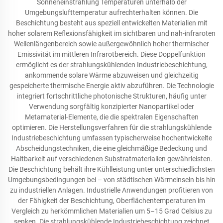
Sonneneinstrahlung Temperaturen unterhalb der
Umgebungslufttemperatur aufrechterhalten können. Die
Beschichtung besteht aus speziell entwickelten Materialien mit
hoher solarem Reflexionsfähigkeit im sichtbaren und nah-infraroten
Wellenlängenbereich sowie außergewöhnlich hoher thermischer
Emissivität im mittleren Infrarotbereich. Diese Doppelfunktion
ermöglicht es der strahlungskühlenden Industriebeschichtung,
ankommende solare Wärme abzuweisen und gleichzeitig
gespeicherte thermische Energie aktiv abzuführen. Die Technologie
integriert fortschrittliche photonische Strukturen, häufig unter
Verwendung sorgfältig konzipierter Nanopartikel oder
Metamaterial-Elemente, die die spektralen Eigenschaften
optimieren. Die Herstellungsverfahren für die strahlungskühlende
Industriebeschichtung umfassen typischerweise hochentwickelte
Abscheidungstechniken, die eine gleichmäßige Bedeckung und
Haltbarkeit auf verschiedenen Substratmaterialien gewährleisten.
Die Beschichtung behält ihre Kühlleistung unter unterschiedlichsten
Umgebungsbedingungen bei – von städtischen Wärmeinseln bis hin
zu industriellen Anlagen. Industrielle Anwendungen profitieren von
der Fähigkeit der Beschichtung, Oberflächentemperaturen im
Vergleich zu herkömmlichen Materialien um 5–15 Grad Celsius zu
senken. Die strahlungskühlende Industriebeschichtung zeichnet