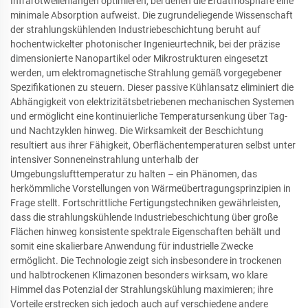
Infrarotwellenlängen optimieren, bei denen die Erdatmosphäre eine
minimale Absorption aufweist. Die zugrundeliegende Wissenschaft
der strahlungskühlenden Industriebeschichtung beruht auf
hochentwickelter photonischer Ingenieurtechnik, bei der präzise
dimensionierte Nanopartikel oder Mikrostrukturen eingesetzt
werden, um elektromagnetische Strahlung gemäß vorgegebener
Spezifikationen zu steuern. Dieser passive Kühlansatz eliminiert die
Abhängigkeit von elektrizitätsbetriebenen mechanischen Systemen
und ermöglicht eine kontinuierliche Temperatursenkung über Tag-
und Nachtzyklen hinweg. Die Wirksamkeit der Beschichtung
resultiert aus ihrer Fähigkeit, Oberflächentemperaturen selbst unter
intensiver Sonneneinstrahlung unterhalb der
Umgebungslufttemperatur zu halten – ein Phänomen, das
herkömmliche Vorstellungen von Wärmeübertragungsprinzipien in
Frage stellt. Fortschrittliche Fertigungstechniken gewährleisten,
dass die strahlungskühlende Industriebeschichtung über große
Flächen hinweg konsistente spektrale Eigenschaften behält und
somit eine skalierbare Anwendung für industrielle Zwecke
ermöglicht. Die Technologie zeigt sich insbesondere in trockenen
und halbtrockenen Klimazonen besonders wirksam, wo klare
Himmel das Potenzial der Strahlungskühlung maximieren; ihre
Vorteile erstrecken sich jedoch auch auf verschiedene andere