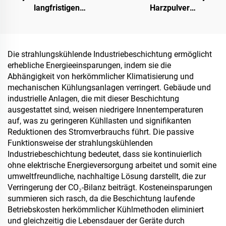
langfristigen
Harzpulver
Wasserschutz, z. B. für
(Holzleimpulver /
Schwimmbäder, Dächer
Pulverklebstoff) zur
und Badezimmer
Herstellung von
Spanplatten, darunter
Die strahlungskühlende Industriebeschichtung ermöglicht
Mehrschicht-Sperrholz,
erhebliche Energieeinsparungen, indem sie die
Feinholzplatten, Öko-
Abhängigkeit von herkömmlicher Klimatisierung und
Platten, furnierte
mechanischen Kühlungsanlagen verringert. Gebäude und
Spanplatten usw.
industrielle Anlagen, die mit dieser Beschichtung
ausgestattet sind, weisen niedrigere Innentemperaturen
auf, was zu geringeren Kühllasten und signifikanten
Reduktionen des Stromverbrauchs führt. Die passive
Funktionsweise der strahlungskühlenden
Industriebeschichtung bedeutet, dass sie kontinuierlich
ohne elektrische Energieversorgung arbeitet und somit eine
umweltfreundliche, nachhaltige Lösung darstellt, die zur
Verringerung der CO₂-Bilanz beiträgt. Kosteneinsparungen
summieren sich rasch, da die Beschichtung laufende
Betriebskosten herkömmlicher Kühlmethoden eliminiert
und gleichzeitig die Lebensdauer der Geräte durch