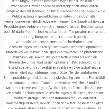
strahlungskühlenden Beschichtungen ist als Reaktion auf
wachsende Umweltbedenken und steigenden Druck durch
Energiekosten entstanden und bietet nachhaltige Lösungen, die die
Kühlbelastung in gewerblichen, privaten und industriellen
Anwendungen erheblich reduzieren können. Die Hauptfunktion der
Produkte eines Anbieters von strahlungskühlenden Beschichtungen
besteht darin, Oberflächen zu schaffen, die Temperaturen unterhalb
der Umgebungslufttemperatur durch passive
Wärmeabfuhrmechanismen aufrechterhalten. Diese
Beschichtungen enthalten typischerweise technisch optimierte
Materialien wie Mikrokugeln, spezielle Polymere und photonische
Strukturen, die sowohl die solare Reflektivität als auch die
thermische Emissivität gezielt optimieren. Die technologische
Grundlage beruht auf selektiven spektralen Eigenschaften, bei
denen die Beschichtungen den größten Teil der einfallenden
Sonnenstrahlung reflektieren, aber gleichzeitig eine hohe Emissivität
im atmosphärischen Transparenzfenster zwischen 8 und 13
Mikrometern Wellenlänge aufweisen. Ein professioneller Anbieter
von strahlungskühlenden Beschichtungen stellt sicher, dass seine
Produkte strenge Leistungsstandards erfüllen, darunter
Dauerhaftigkeitstests, Bewertungen der Witterungsbeständigkeit
sowie langfristige Validierungen der thermischen Leistung. Die