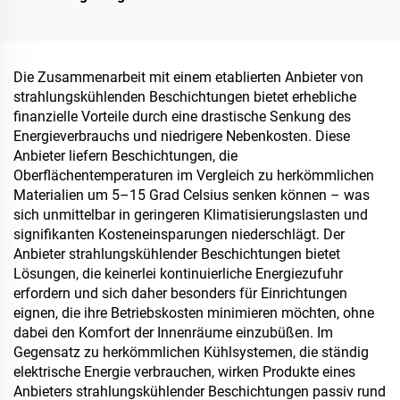
Wasserschutz, z. B. für
Papiergrundlage für
Schwimmbäder, Dächer
Verpackungslösungen von
und Badezimmer
Produkten wie Tee,
Kaffee, Nüssen,
Die Zusammenarbeit mit einem etablierten Anbieter von
Schokolade, Gebäck und
strahlungskühlenden Beschichtungen bietet erhebliche
Gewürzen
finanzielle Vorteile durch eine drastische Senkung des
Energieverbrauchs und niedrigere Nebenkosten. Diese
Anbieter liefern Beschichtungen, die
Oberflächentemperaturen im Vergleich zu herkömmlichen
Materialien um 5–15 Grad Celsius senken können – was
sich unmittelbar in geringeren Klimatisierungslasten und
signifikanten Kosteneinsparungen niederschlägt. Der
Anbieter strahlungskühlender Beschichtungen bietet
Lösungen, die keinerlei kontinuierliche Energiezufuhr
erfordern und sich daher besonders für Einrichtungen
eignen, die ihre Betriebskosten minimieren möchten, ohne
dabei den Komfort der Innenräume einzubüßen. Im
Gegensatz zu herkömmlichen Kühlsystemen, die ständig
elektrische Energie verbrauchen, wirken Produkte eines
Anbieters strahlungskühlender Beschichtungen passiv rund