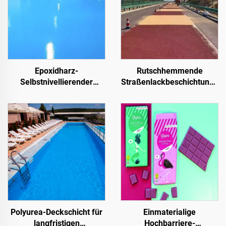
Epoxidharz-
Rutschhemmende
Selbstnivellierender
Straßenlackbeschichtung |
Farbsandboden | Für
Mehrsubstrat-
gewerbliche, industrielle
Schutzbeschichtung für
und hochwertige
innen- und außenliegende
Wohnprojekte
Fahrbahnen
Polyurea-Deckschicht für
Einmaterialige
langfristigen
Hochbarriere-