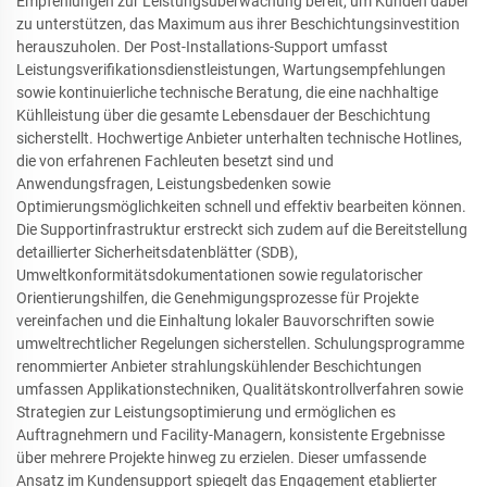
Empfehlungen zur Leistungsüberwachung bereit, um Kunden dabei
zu unterstützen, das Maximum aus ihrer Beschichtungsinvestition
herauszuholen. Der Post-Installations-Support umfasst
Leistungsverifikationsdienstleistungen, Wartungsempfehlungen
sowie kontinuierliche technische Beratung, die eine nachhaltige
Kühlleistung über die gesamte Lebensdauer der Beschichtung
sicherstellt. Hochwertige Anbieter unterhalten technische Hotlines,
die von erfahrenen Fachleuten besetzt sind und
Anwendungsfragen, Leistungsbedenken sowie
Optimierungsmöglichkeiten schnell und effektiv bearbeiten können.
Die Supportinfrastruktur erstreckt sich zudem auf die Bereitstellung
detaillierter Sicherheitsdatenblätter (SDB),
Umweltkonformitätsdokumentationen sowie regulatorischer
Orientierungshilfen, die Genehmigungsprozesse für Projekte
vereinfachen und die Einhaltung lokaler Bauvorschriften sowie
umweltrechtlicher Regelungen sicherstellen. Schulungsprogramme
renommierter Anbieter strahlungskühlender Beschichtungen
umfassen Applikationstechniken, Qualitätskontrollverfahren sowie
Strategien zur Leistungsoptimierung und ermöglichen es
Auftragnehmern und Facility-Managern, konsistente Ergebnisse
über mehrere Projekte hinweg zu erzielen. Dieser umfassende
Ansatz im Kundensupport spiegelt das Engagement etablierter