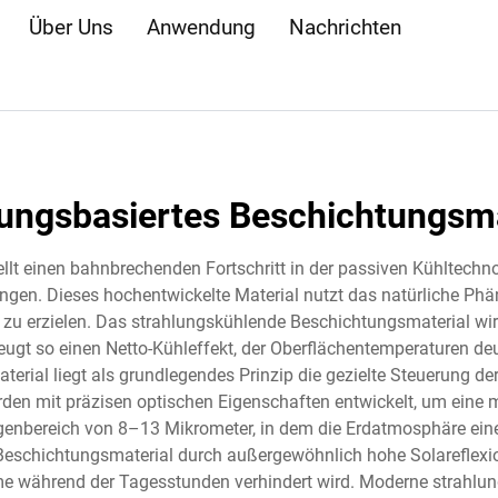
Über Uns
Anwendung
Nachrichten
lungsbasiertes Beschichtungsma
lt einen bahnbrechenden Fortschritt in der passiven Kühltechnol
gen. Dieses hochentwickelte Material nutzt das natürliche Ph
 erzielen. Das strahlungskühlende Beschichtungsmaterial wirkt
rzeugt so einen Netto-Kühleffekt, der Oberflächentemperaturen d
rial liegt als grundlegendes Prinzip die gezielte Steuerung 
den mit präzisen optischen Eigenschaften entwickelt, um eine
genbereich von 8–13 Mikrometer, in dem die Erdatmosphäre ein
 Beschichtungsmaterial durch außergewöhnlich hohe Solareflexio
während der Tagesstunden verhindert wird. Moderne strahlung