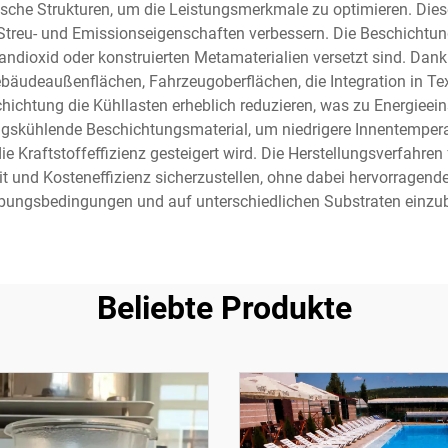
ische Strukturen, um die Leistungsmerkmale zu optimieren. Die
e Streu- und Emissionseigenschaften verbessern. Die Beschichtu
itandioxid oder konstruierten Metamaterialien versetzt sind. Dank
äudeaußenflächen, Fahrzeugoberflächen, die Integration in Text
ichtung die Kühllasten erheblich reduzieren, was zu Energie
lungskühlende Beschichtungsmaterial, um niedrigere Innentempe
e Kraftstoffeffizienz gesteigert wird. Die Herstellungsverfahre
it und Kosteneffizienz sicherzustellen, ohne dabei hervorragen
ungsbedingungen und auf unterschiedlichen Substraten einzu
Beliebte Produkte