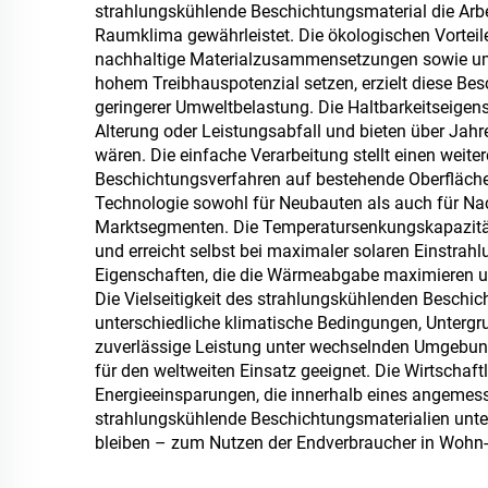
Sze
strahlungskühlende Beschichtungsmaterial die Arbei
Raumklima gewährleistet. Die ökologischen Vortei
h
nachhaltige Materialzusammensetzungen sowie umw
hohem Treibhauspotenzial setzen, erzielt diese Be
geringerer Umweltbelastung. Die Haltbarkeitseigen
Alterung oder Leistungsabfall und bieten über Ja
e
wären. Die einfache Verarbeitung stellt einen weite
Beschichtungsverfahren auf bestehende Oberfläche
Technologie sowohl für Neubauten als auch für Nac
Marktsegmenten. Die Temperatursenkungskapazität 
und erreicht selbst bei maximaler solaren Einstrah
Eigenschaften, die die Wärmeabgabe maximieren u
Die Vielseitigkeit des strahlungskühlenden Besch
unterschiedliche klimatische Bedingungen, Unterg
zuverlässige Leistung unter wechselnden Umgebun
für den weltweiten Einsatz geeignet. Die Wirtschaf
Energieeinsparungen, die innerhalb eines angemesse
strahlungskühlende Beschichtungsmaterialien unter
bleiben – zum Nutzen der Endverbraucher in Wohn-