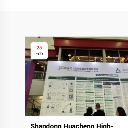
25
Feb
Shandong Huacheng High-