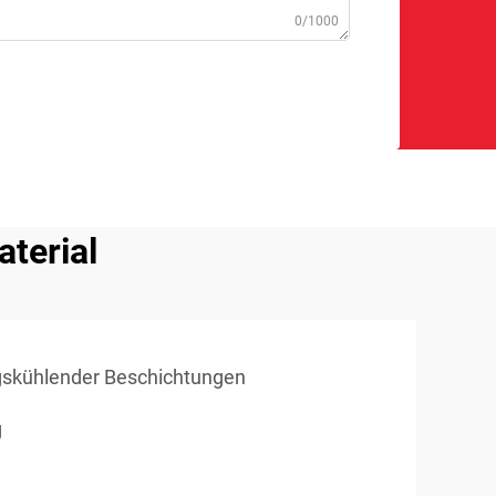
0/1000
terial
ngskühlender Beschichtungen
g