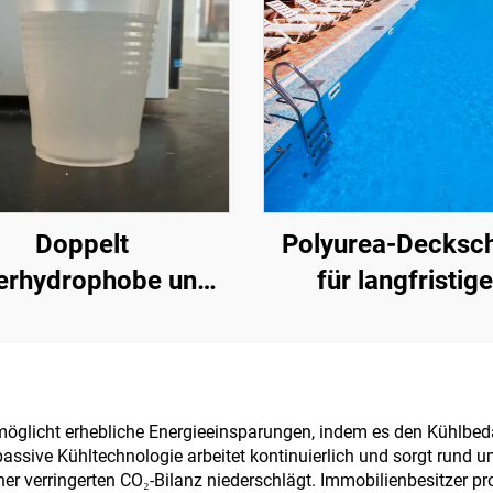
Doppelt
Polyurea-Decksch
erhydrophobe und
für langfristig
uperoleophobe
Wasserschutz, z. B
eckschicht zur
Schwimmbäder, D
erwendung mit
und Badezimm
lungskühlbeschichtungen
öglicht erhebliche Energieeinsparungen, indem es den Kühlbe
passive Kühltechnologie arbeitet kontinuierlich und sorgt rund 
oder in anderen
r verringerten CO₂-Bilanz niederschlägt. Immobilienbesitzer pro