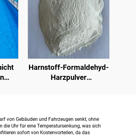
icht
Harnstoff-Formaldehyd-
en
Harzpulver
. für
(Holzleimpulver /
ächer
Pulverklebstoff) zur
er
Herstellung von
Spanplatten, darunter
darf von Gebäuden und Fahrzeugen senkt, ohne
um die Uhr für eine Temperatursenkung, was sich
Mehrschicht-Sperrholz,
fitieren sofort von Kostenvorteilen, da das