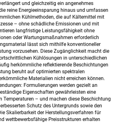
Feinholzplatten, Öko-
verlängert und gleichzeitig ein angenehmes
 die reine Energieeinsparung hinaus und umfassen
Platten, furnierte
mlichen Kühlmethoden, die auf Kältemittel mit
Spanplatten usw.
rozesse – ohne schädliche Emissionen und mit
ieren langfristige Leistungsfähigkeit ohne
kationen oder Wartungsmaßnahmen erforderlich
ngsmaterial lässt sich mithilfe konventioneller
stung vorzusehen. Diese Zugänglichkeit macht die
rtschrittlichen Kühlösungen in unterschiedlichen
ufig herkömmliche reflektierende Beschichtungen
stung beruht auf optimierten spektralen
kömmliche Materialien nicht erreichen können.
wendungen: Formulierungen werden gezielt an
eständige Eigenschaften gewährleisten eine
men Temperaturen – und machen diese Beschichtung
 verbesserten Schutz des Untergrunds sowie den
e Skalierbarkeit der Herstellungsverfahren für
nd wettbewerbsfähige Preisstrukturen erhalten