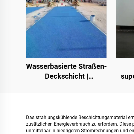
Wasserbasierte Straßen-
Deckschicht |
sup
Mehrsubstrat-
s
Farbumschicht für
D
innen- und
V
außenliegende
Strah
Das strahlungskühlende Beschichtungsmaterial erm
zusätzlichen Energieverbrauch zu erfordern. Diese 
Fahrbahnen
unmittelbar in niedrigeren Stromrechnungen und eine