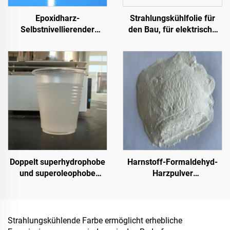
Epoxidharz-
Strahlungskühlfolie für
Selbstnivellierender
den Bau, für elektrische
Farbsandboden | Für
Geräte, für industrielle und
gewerbliche, industrielle
spezielle Lagerhallen,
und hochwertige
Öltanks, Getreidelager,
Wohnprojekte
Verkehrseinrichtungen
und Außenanlagen sowie
für neu entstehende
Lebensstil-Anwendungen
Doppelt superhydrophobe
Harnstoff-Formaldehyd-
und superoleophobe
Harzpulver
Deckschicht zur
(Holzleimpulver /
Verwendung mit
Pulverklebstoff) zur
Strahlungskühlbeschichtungen
Herstellung von
oder in anderen
Spanplatten, darunter
Strahlungskühlende Farbe ermöglicht erhebliche
Szenarien, bei denen
Mehrschicht-Sperrholz,