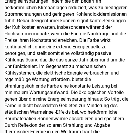
Energieeinsparungen, indem sie den Bedarf an
hydrophobe und
Feinholzplatten, Öko-
herkömmlichen Klimaanlagen reduziert, was zu niedrigeren
oleophobe Eigenschaften
Platten, furnierte
Stromrechnungen und geringeren Kohlendioxidemissionen
erforderlich sind
Spanplatten usw.
führt. Gebäudeeigentümer können signifikante Senkungen
der Kühlkosten erwarten, insbesondere während der
Hochsommermonate, wenn die Energie-Nachfrage und die
Preise ihren Höchststand erreichen. Die Farbe wirkt
kontinuierlich, ohne eine externe Energiequelle zu
benötigen, und stellt somit eine vollständig passive
Kühlungslösung dar, die das ganze Jahr über rund um die
Uhr funktioniert. Im Gegensatz zu mechanischen
Kühlsystemen, die elektrische Energie verbrauchen und
regelmäßige Wartung erfordern, bietet die
strahlungskühlende Farbe eine konstante Leistung bei
minimalem Wartungsaufwand. Die ökologischen Vorteile
gehen über die reine Energieeinsparung hinaus: So trägt die
Farbe in dicht besiedelten Gebieten zur Minderung des
städtischen Wärmeinsel-Effekts bei, wo herkömmliche
Baumaterialien Sonnenwärme absorbieren und speichern.
Durch Reflexion der solaren Strahlung und Abgabe
thermischer Energie in den Weltraum trägt die