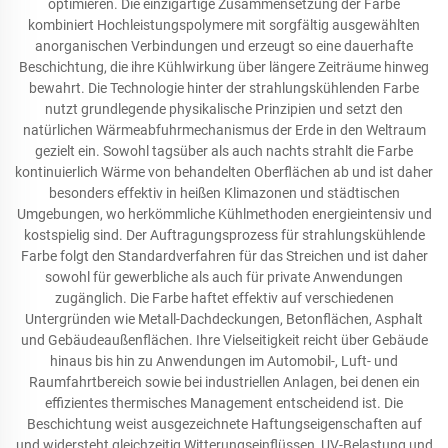
optimieren. Die einzigartige Zusammensetzung der Farbe
kombiniert Hochleistungspolymere mit sorgfältig ausgewählten
anorganischen Verbindungen und erzeugt so eine dauerhafte
Beschichtung, die ihre Kühlwirkung über längere Zeiträume hinweg
bewahrt. Die Technologie hinter der strahlungskühlenden Farbe
nutzt grundlegende physikalische Prinzipien und setzt den
natürlichen Wärmeabfuhrmechanismus der Erde in den Weltraum
gezielt ein. Sowohl tagsüber als auch nachts strahlt die Farbe
kontinuierlich Wärme von behandelten Oberflächen ab und ist daher
besonders effektiv in heißen Klimazonen und städtischen
Umgebungen, wo herkömmliche Kühlmethoden energieintensiv und
kostspielig sind. Der Auftragungsprozess für strahlungskühlende
Farbe folgt den Standardverfahren für das Streichen und ist daher
sowohl für gewerbliche als auch für private Anwendungen
zugänglich. Die Farbe haftet effektiv auf verschiedenen
Untergründen wie Metall-Dachdeckungen, Betonflächen, Asphalt
und Gebäudeaußenflächen. Ihre Vielseitigkeit reicht über Gebäude
hinaus bis hin zu Anwendungen im Automobil-, Luft- und
Raumfahrtbereich sowie bei industriellen Anlagen, bei denen ein
effizientes thermisches Management entscheidend ist. Die
Beschichtung weist ausgezeichnete Haftungseigenschaften auf
und widersteht gleichzeitig Witterungseinflüssen, UV-Belastung und