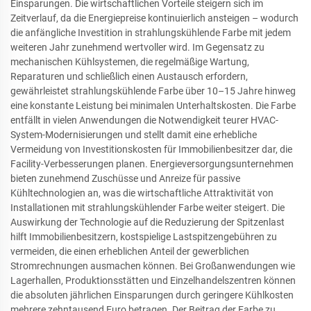
Einsparungen. Die wirtschaftlichen Vorteile steigern sich im
Zeitverlauf, da die Energiepreise kontinuierlich ansteigen – wodurch
die anfängliche Investition in strahlungskühlende Farbe mit jedem
weiteren Jahr zunehmend wertvoller wird. Im Gegensatz zu
mechanischen Kühlsystemen, die regelmäßige Wartung,
Reparaturen und schließlich einen Austausch erfordern,
gewährleistet strahlungskühlende Farbe über 10–15 Jahre hinweg
eine konstante Leistung bei minimalen Unterhaltskosten. Die Farbe
entfällt in vielen Anwendungen die Notwendigkeit teurer HVAC-
System-Modernisierungen und stellt damit eine erhebliche
Vermeidung von Investitionskosten für Immobilienbesitzer dar, die
Facility-Verbesserungen planen. Energieversorgungsunternehmen
bieten zunehmend Zuschüsse und Anreize für passive
Kühltechnologien an, was die wirtschaftliche Attraktivität von
Installationen mit strahlungskühlender Farbe weiter steigert. Die
Auswirkung der Technologie auf die Reduzierung der Spitzenlast
hilft Immobilienbesitzern, kostspielige Lastspitzengebühren zu
vermeiden, die einen erheblichen Anteil der gewerblichen
Stromrechnungen ausmachen können. Bei Großanwendungen wie
Lagerhallen, Produktionsstätten und Einzelhandelszentren können
die absoluten jährlichen Einsparungen durch geringere Kühlkosten
mehrere zehntausend Euro betragen. Der Beitrag der Farbe zu