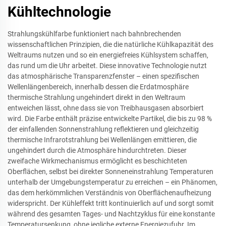
Kühltechnologie
Strahlungskühlfarbe funktioniert nach bahnbrechenden
wissenschaftlichen Prinzipien, die die natürliche Kühlkapazität des
Weltraums nutzen und so ein energiefreies Kühlsystem schaffen,
das rund um die Uhr arbeitet. Diese innovative Technologie nutzt
das atmosphärische Transparenzfenster – einen spezifischen
Wellenlängenbereich, innerhalb dessen die Erdatmosphäre
thermische Strahlung ungehindert direkt in den Weltraum
entweichen lässt, ohne dass sie von Treibhausgasen absorbiert
wird. Die Farbe enthält präzise entwickelte Partikel, die bis zu 98 %
der einfallenden Sonnenstrahlung reflektieren und gleichzeitig
thermische Infrarotstrahlung bei Wellenlängen emittieren, die
ungehindert durch die Atmosphäre hindurchtreten. Dieser
zweifache Wirkmechanismus ermöglicht es beschichteten
Oberflächen, selbst bei direkter Sonneneinstrahlung Temperaturen
unterhalb der Umgebungstemperatur zu erreichen – ein Phänomen,
das dem herkömmlichen Verständnis von Oberflächenaufheizung
widerspricht. Der Kühleffekt tritt kontinuierlich auf und sorgt somit
während des gesamten Tages- und Nachtzyklus für eine konstante
Temperatursenkung, ohne jegliche externe Energiezufuhr. Im