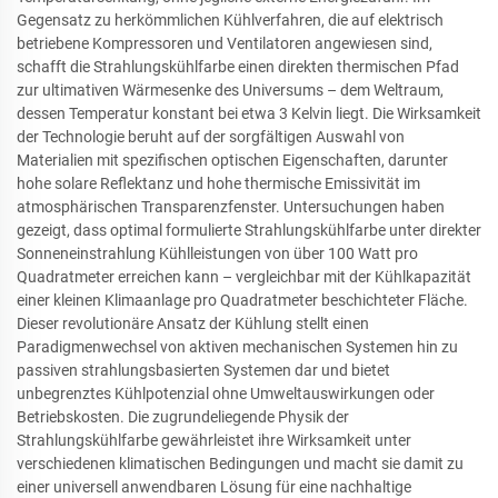
Gegensatz zu herkömmlichen Kühlverfahren, die auf elektrisch
betriebene Kompressoren und Ventilatoren angewiesen sind,
schafft die Strahlungskühlfarbe einen direkten thermischen Pfad
zur ultimativen Wärmesenke des Universums – dem Weltraum,
dessen Temperatur konstant bei etwa 3 Kelvin liegt. Die Wirksamkeit
der Technologie beruht auf der sorgfältigen Auswahl von
Materialien mit spezifischen optischen Eigenschaften, darunter
hohe solare Reflektanz und hohe thermische Emissivität im
atmosphärischen Transparenzfenster. Untersuchungen haben
gezeigt, dass optimal formulierte Strahlungskühlfarbe unter direkter
Sonneneinstrahlung Kühlleistungen von über 100 Watt pro
Quadratmeter erreichen kann – vergleichbar mit der Kühlkapazität
einer kleinen Klimaanlage pro Quadratmeter beschichteter Fläche.
Dieser revolutionäre Ansatz der Kühlung stellt einen
Paradigmenwechsel von aktiven mechanischen Systemen hin zu
passiven strahlungsbasierten Systemen dar und bietet
unbegrenztes Kühlpotenzial ohne Umweltauswirkungen oder
Betriebskosten. Die zugrundeliegende Physik der
Strahlungskühlfarbe gewährleistet ihre Wirksamkeit unter
verschiedenen klimatischen Bedingungen und macht sie damit zu
einer universell anwendbaren Lösung für eine nachhaltige