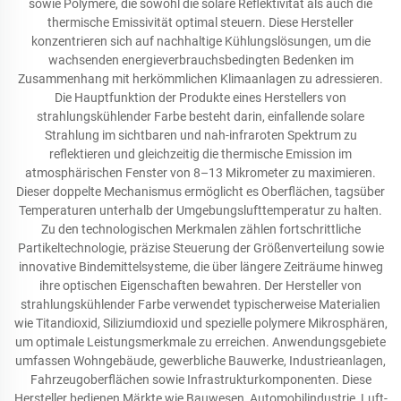
sowie Polymere, die sowohl die solare Reflektivität als auch die
thermische Emissivität optimal steuern. Diese Hersteller
konzentrieren sich auf nachhaltige Kühlungslösungen, um die
wachsenden energieverbrauchsbedingten Bedenken im
Zusammenhang mit herkömmlichen Klimaanlagen zu adressieren.
Die Hauptfunktion der Produkte eines Herstellers von
strahlungskühlender Farbe besteht darin, einfallende solare
Strahlung im sichtbaren und nah-infraroten Spektrum zu
reflektieren und gleichzeitig die thermische Emission im
atmosphärischen Fenster von 8–13 Mikrometer zu maximieren.
Dieser doppelte Mechanismus ermöglicht es Oberflächen, tagsüber
Temperaturen unterhalb der Umgebungslufttemperatur zu halten.
Zu den technologischen Merkmalen zählen fortschrittliche
Partikeltechnologie, präzise Steuerung der Größenverteilung sowie
innovative Bindemittelsysteme, die über längere Zeiträume hinweg
ihre optischen Eigenschaften bewahren. Der Hersteller von
strahlungskühlender Farbe verwendet typischerweise Materialien
wie Titandioxid, Siliziumdioxid und spezielle polymere Mikrosphären,
um optimale Leistungsmerkmale zu erreichen. Anwendungsgebiete
umfassen Wohngebäude, gewerbliche Bauwerke, Industrieanlagen,
Fahrzeugoberflächen sowie Infrastrukturkomponenten. Diese
Hersteller bedienen Märkte wie Bauwesen, Automobilindustrie, Luft-