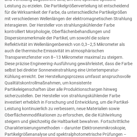
Leistung zu erzielen. Die Partikelgrößenverteilung ist entscheidend
für die Wirksamkeit der Farbe, da unterschiedliche Partikelgrößen
mit verschiedenen Wellenlängen der elektromagnetischen Strahlung
interagieren. Der Hersteller von strahlungskühlender Farbe
kontrolliert Morphologie, Oberflächenbehandlungen und
Dispersionsmerkmale der Partikel, um sowohl die solare
Reflektivität im Wellenlängenbereich von 0,3–2,5 Mikrometer als
auch die thermische Emissivität im atmosphärischen
Transparenzfenster von 8–13 Mikrometer maximal zu steigern.
Diese präzise Engineering-Ausführung gewährleistet, dass die Farbe
selbst bei direkter Sonneneinstrahlung eine Untertemperatur-
Kühlung erreicht. Der Herstellungsprozess umfasst anspruchsvolle
Qualitätskontrollmaßnahmen, um konsistente
Partikeleigenschaften über alle Produktionschargen hinweg
sicherzustellen. Der Hersteller von strahlungskühlender Farbe
investiert erheblich in Forschung und Entwicklung, um die Partikel-
Leistung kontinuierlich zu verbessern, neue Materialien sowie
Oberflächenmodifikationen zu erforschen, die die Kühlwirkung
steigern und gleichzeitig die Haltbarkeit bewahren. Fortschrittliche
Charakterisierungsmethoden – darunter Elektronenmikroskopie,
Partikelgrößenanalyse und spektralphotometrische Prüfungen –