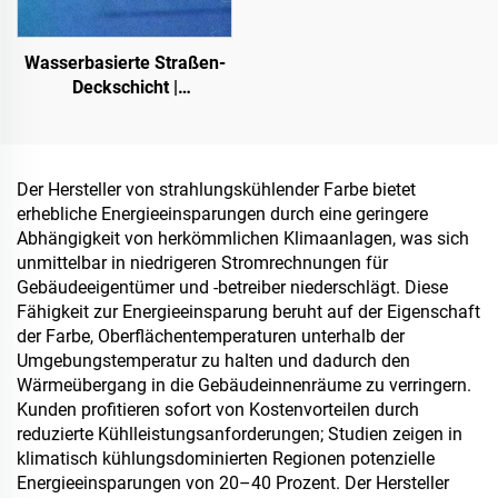
Pflastersteine,
durchlässiger Beton,
Wasserbasierte Straßen-
Fahrzeuganwendungen
Deckschicht |
usw.
Mehrsubstrat-
Farbumschicht für innen-
und außenliegende
Fahrbahnen
Der Hersteller von strahlungskühlender Farbe bietet
erhebliche Energieeinsparungen durch eine geringere
Abhängigkeit von herkömmlichen Klimaanlagen, was sich
unmittelbar in niedrigeren Stromrechnungen für
Gebäudeeigentümer und -betreiber niederschlägt. Diese
Fähigkeit zur Energieeinsparung beruht auf der Eigenschaft
der Farbe, Oberflächentemperaturen unterhalb der
Umgebungstemperatur zu halten und dadurch den
Wärmeübergang in die Gebäudeinnenräume zu verringern.
Kunden profitieren sofort von Kostenvorteilen durch
reduzierte Kühlleistungsanforderungen; Studien zeigen in
klimatisch kühlungsdominierten Regionen potenzielle
Energieeinsparungen von 20–40 Prozent. Der Hersteller