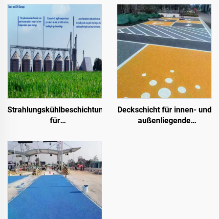
Strahlungskühlbeschichtungen
Deckschicht für innen- und
für
außenliegende
Transformatorkabinettgehäuse,
Zementstraßen (in
Farbstahl-
Kombination mit ST400-
Dachplattenfabrikgebäude,
Grundierung),
Getreidespeicherbehälter,
Asphaltstraßen, Asphalt-
Öltanks
Dachabdichtung, Silikon-
PU-Renovierung, PMA,
EPDM, wasser- bzw.
lösemittelbasierter Epoxid-
Untergrund, Marmor,