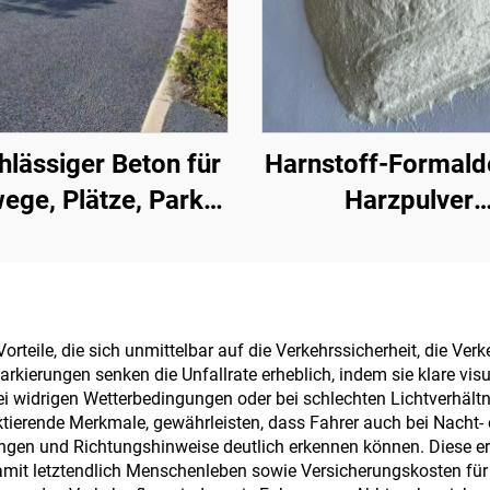
hlässiger Beton für
Harnstoff-Formald
ege, Plätze, Parks,
Harzpulver
plätze und andere
(Holzleimpulver
Bereiche – ein
Pulverklebstoff)
tliches Produkt für
Herstellung vo
en Aufbau einer
Spanplatten, daru
teile, die sich unmittelbar auf die Verkehrssicherheit, die Verk
rkierungen senken die Unfallrate erheblich, indem sie klare vis
Schwammstadt
Mehrschicht-Sperr
ei widrigen Wetterbedingungen oder bei schlechten Lichtverhält
Feinholzplatten, 
ktierende Merkmale, gewährleisten, dass Fahrer auch bei Nacht-
en und Richtungshinweise deutlich erkennen können. Diese erhö
Platten, furnier
mit letztendlich Menschenleben sowie Versicherungskosten für E
Spanplatten us