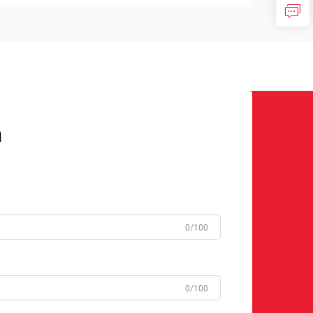
n
0/100
0/100