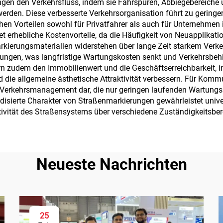
rungen den Verkehrsfluss, indem sie Fahrspuren, Abbiegebereic
erden. Diese verbesserte Verkehrsorganisation führt zu geringer
chen Vorteilen sowohl für Privatfahrer als auch für Unternehmen
t erhebliche Kostenvorteile, da die Häufigkeit von Neuapplikat
rkierungsmaterialien widerstehen über lange Zeit starkem Ver
ngen, was langfristige Wartungskosten senkt und Verkehrsbe
 zudem den Immobilienwert und die Geschäftserreichbarkeit, in
 die allgemeine ästhetische Attraktivität verbessern. Für Kom
s Verkehrsmanagement dar, die nur geringen laufenden Wartungs
dardisierte Charakter von Straßenmarkierungen gewährleistet univ
tivität des Straßensystems über verschiedene Zuständigkeitsbe
Neueste Nachrichten
25