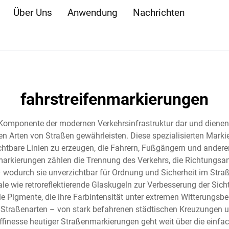
Über Uns
Anwendung
Nachrichten
fahrstreifenmarkierungen
omponente der modernen Verkehrsinfrastruktur dar und dienen a
en Arten von Straßen gewährleisten. Diese spezialisierten Markie
htbare Linien zu erzeugen, die Fahrern, Fußgängern und ander
markierungen zählen die Trennung des Verkehrs, die Richtungsa
n – wodurch sie unverzichtbar für Ordnung und Sicherheit im St
le wie retroreflektierende Glaskugeln zur Verbesserung der Sich
le Pigmente, die ihre Farbintensität unter extremen Witterung
 Straßenarten – von stark befahrenen städtischen Kreuzungen 
finesse heutiger Straßenmarkierungen geht weit über die einfa