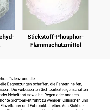
ehyd-
Stickstoff-Phosphor-
Flammschutzmittel
 /
 zur
n
nter
ehrseffizienz und die
uelle Begrenzungen schaffen, die Fahrern helfen,
holz,
nissen. Die verbesserten Sichtbarkeitseigenschaften
Öko-
 oder Nebelfahrt sowie bei Regen oder anderen
hte Sichtbarkeit führt zu weniger Kollisionen und
te
inzelfahrer und Fuhrparkbetreiber. Aus Sicht der
w.