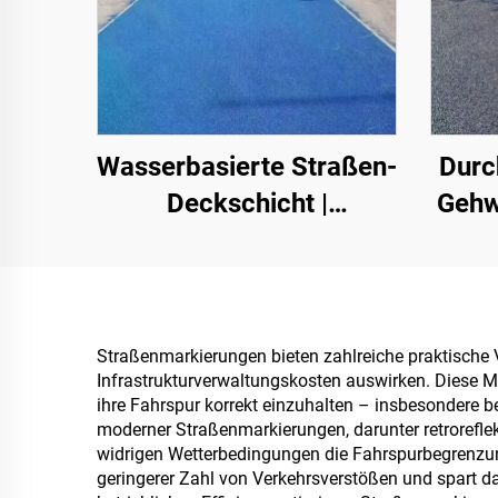
Wasserbasierte Straßen-
Durc
Deckschicht |
Gehw
Mehrsubstrat-
Park
Farbumschicht für
innen- und
wesen
außenliegende
d
Straßenmarkierungen bieten zahlreiche praktische Vor
Infrastrukturverwaltungskosten auswirken. Diese Ma
Fahrbahnen
ihre Fahrspur korrekt einzuhalten – insbesondere b
moderner Straßenmarkierungen, darunter retrorefle
widrigen Wetterbedingungen die Fahrspurbegrenzung
geringerer Zahl von Verkehrsverstößen und spart da