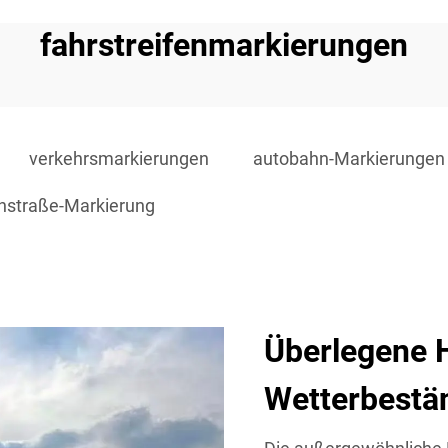
fahrstreifenmarkierungen
verkehrsmarkierungen
autobahn-Markierungen
nstraße-Markierung
Überlegene H
Wetterbestän