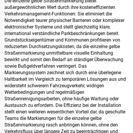
Die einzelne gelbe Straßenmarkierung bietet
Dach, Wintergarten,
außergewöhnlichen Wert durch ihre kosteneffizienten
Außenwand, Innenwand,
Verkehrsmanagement-Funktionen: Sie eliminiert die
Trennwand, Schlafzimmer,
Notwendigkeit teurer physischer Barrieren oder komplexer
Besprechungsraum und
elektronischer Systeme und stellt gleichzeitig klare,
Klassenzimmer, Karaoke-
international verständliche Parkbeschränkungen bereit.
Bar, Tiefgarage, privates
Grundstückseigentümer und Kommunen profitieren von
Heimkino im
reduzierten Durchsetzungskosten, da die einzelne gelbe
Untergeschoss, Untergro
Straßenmarkierung unmittelbare visuelle Einhaltung
bewirkt und somit den Bedarf an ständiger Überwachung
sowie Bußgeldverfahren verringert. Das
Markierungssystem zeichnet sich durch eine überlegene
Haltbarkeit im Vergleich zu temporären Lösungen aus und
widersteht schwerem Fahrzeugverkehr, widrigen
Wetterbedingungen und regelmäßigen
Straßenreinigungsarbeiten, ohne häufige Wartung oder
Austausch zu erfordern. Die Effizienz bei der Installation
stellt einen weiteren wesentlichen Vorteil dar, da geschulte
Teams die Markierungen für die einzelne gelbe
Straßenmarkierung rasch anbringen können, ohne den
Verkehrsfluss über längere Zeit zu beeinträchtigen und