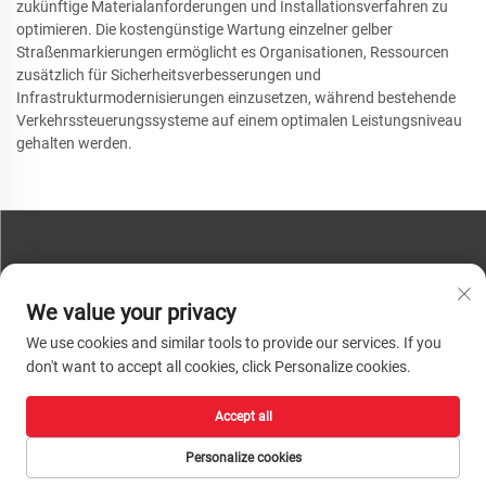
zukünftige Materialanforderungen und Installationsverfahren zu
optimieren. Die kostengünstige Wartung einzelner gelber
Straßenmarkierungen ermöglicht es Organisationen, Ressourcen
zusätzlich für Sicherheitsverbesserungen und
Infrastrukturmodernisierungen einzusetzen, während bestehende
Verkehrssteuerungssysteme auf einem optimalen Leistungsniveau
gehalten werden.
KONTAKTIEREN SIE UNS
We value your privacy
Telefon:
+86-13793890209
We use cookies and similar tools to provide our services. If you
Tel.:
+86-13793890209
don't want to accept all cookies, click Personalize cookies.
E-Mail:
[email protected]
Accept all
Urheberrecht © 2026 Shandong Huacheng High-Tech Material Technology Co.,
Ltd. Alle Rechte vorbehalten. |
Datenschutzrichtlinie
Personalize cookies