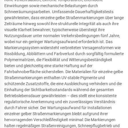
Einwirkungen sowie mechanische Belastungen durch
Schneeräumungsarbeiten. Umfassende Dauerhaftigkeitstests
gewährleisten, dass einzelne gelbe Straßenmarkierungen über lange
Zeiträume hinweg sowohl ihre strukturelle Integrität als auch ihre
visuelle Klarheit bewahren; typischerweise übersteigt ihre
Nutzungsdauer unter normalen Verkehrsbedingungen fünf Jahre,
wobei nur ein geringer Wartungsaufwand erforderlich ist. Das
Markierungssystem widersteht verbreiteten Versagensformen wie
Rissbildung, Abblättern und Farbverlust durch sorgfältig formulierte
Polymermatrizen, die Flexibilität und Witterungsbeständigkeit
bieten und gleichzeitig eine starke Haftung auf der
Fahrbahnoberfläche sicherstellen. Die Materialien für einzelne gelbe
Straßenmarkierungen enthalten UV-stabile Pigmente und
schützende Zusatzstoffe, die eine Ausbleichung verhindern und die
Einhaltung der Sichtbarkeitsstandards während der gesamten
Betriebslebensdauer gewährleisten – dies stellt eine konsistente
regulatorische Anerkennung und ein zuverlässiges Verständnis
durch Fahrer sicher. Der Wartungsaufwand für Installationen
einzelner gelber Straßenmarkierungen bleibt aufgrund ihrer
hervorragenden Verschleißfestigkeit minimal: Die Markierungen
halten regelmäßigen Straßenreinigungen, Schneepflugbetrieb und