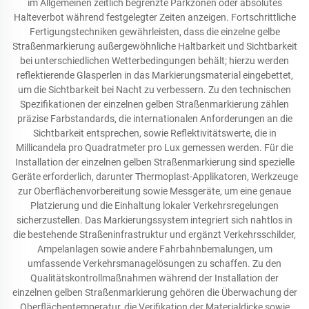
im Allgemeinen zeitlich begrenzte Parkzonen oder absolutes
Halteverbot während festgelegter Zeiten anzeigen. Fortschrittliche
Fertigungstechniken gewährleisten, dass die einzelne gelbe
Straßenmarkierung außergewöhnliche Haltbarkeit und Sichtbarkeit
bei unterschiedlichen Wetterbedingungen behält; hierzu werden
reflektierende Glasperlen in das Markierungsmaterial eingebettet,
um die Sichtbarkeit bei Nacht zu verbessern. Zu den technischen
Spezifikationen der einzelnen gelben Straßenmarkierung zählen
präzise Farbstandards, die internationalen Anforderungen an die
Sichtbarkeit entsprechen, sowie Reflektivitätswerte, die in
Millicandela pro Quadratmeter pro Lux gemessen werden. Für die
Installation der einzelnen gelben Straßenmarkierung sind spezielle
Geräte erforderlich, darunter Thermoplast-Applikatoren, Werkzeuge
zur Oberflächenvorbereitung sowie Messgeräte, um eine genaue
Platzierung und die Einhaltung lokaler Verkehrsregelungen
sicherzustellen. Das Markierungssystem integriert sich nahtlos in
die bestehende Straßeninfrastruktur und ergänzt Verkehrsschilder,
Ampelanlagen sowie andere Fahrbahnbemalungen, um
umfassende Verkehrsmanagelösungen zu schaffen. Zu den
Qualitätskontrollmaßnahmen während der Installation der
einzelnen gelben Straßenmarkierung gehören die Überwachung der
Oberflächentemperatur, die Verifikation der Materialdicke sowie