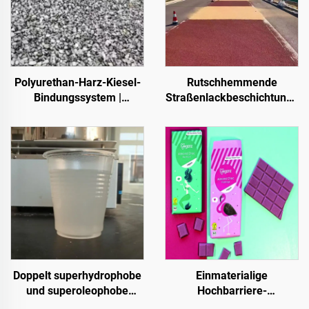
Polyurethan-Harz-Kiesel-
Rutschhemmende
Bindungssystem |
Straßenlackbeschichtung |
Hydroxypropyl-
Mehrsubstrat-
Polyurethan für
Schutzbeschichtung für
Landschaftsgestaltung
innen- und außenliegende
und Dekoration
Fahrbahnen
Doppelt superhydrophobe
Einmaterialige
und superoleophobe
Hochbarriere-
Deckschicht zur
Papiergrundlage für