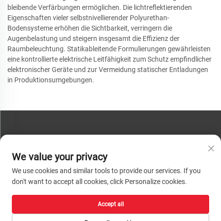
bleibende Verfärbungen ermöglichen. Die lichtreflektierenden
Eigenschaften vieler selbstnivellierender Polyurethan-
Bodensysteme erhöhen die Sichtbarkeit, verringern die
Augenbelastung und steigern insgesamt die Effizienz der
Raumbeleuchtung. Statikableitende Formulierungen gewährleisten
eine kontrollierte elektrische Leitfähigkeit zum Schutz empfindlicher
elektronischer Geräte und zur Vermeidung statischer Entladungen
in Produktionsumgebungen.
KONTAKTIEREN SIE UNS
We value your privacy
Telefon:
+86-13793890209
We use cookies and similar tools to provide our services. If you
Tel.:
+86-13793890209
don't want to accept all cookies, click Personalize cookies.
E-Mail:
[email protected]
Accept all
Urheberrecht © 2026 Shandong Huacheng High-Tech Material Technology Co.,
Ltd. Alle Rechte vorbehalten. |
Datenschutzrichtlinie