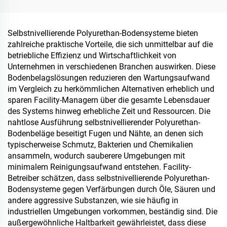
Verwendung mit
Verpackungslösungen von
Strahlungskühlbeschichtungen
Produkten wie Tee,
oder in anderen
Kaffee, Nüssen,
Selbstnivellierende Polyurethan-Bodensysteme bieten
Szenarien, bei denen
Schokolade, Gebäck und
zahlreiche praktische Vorteile, die sich unmittelbar auf die
hydrophobe und
Gewürzen
betriebliche Effizienz und Wirtschaftlichkeit von
oleophobe Eigenschaften
Unternehmen in verschiedenen Branchen auswirken. Diese
erforderlich sind
Bodenbelagslösungen reduzieren den Wartungsaufwand
im Vergleich zu herkömmlichen Alternativen erheblich und
sparen Facility-Managern über die gesamte Lebensdauer
des Systems hinweg erhebliche Zeit und Ressourcen. Die
nahtlose Ausführung selbstnivellierender Polyurethan-
Bodenbeläge beseitigt Fugen und Nähte, an denen sich
typischerweise Schmutz, Bakterien und Chemikalien
ansammeln, wodurch sauberere Umgebungen mit
minimalem Reinigungsaufwand entstehen. Facility-
Betreiber schätzen, dass selbstnivellierende Polyurethan-
Bodensysteme gegen Verfärbungen durch Öle, Säuren und
andere aggressive Substanzen, wie sie häufig in
industriellen Umgebungen vorkommen, beständig sind. Die
außergewöhnliche Haltbarkeit gewährleistet, dass diese