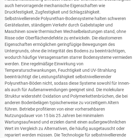
auch hervorragende mechanische Eigenschaften wie
Druckfestigkeit, Zugfestigkeit und Schlagzähigkeit.
Selbstnivellierende Polyurethan-Bodensysteme halten schweren
Gerätelasten, ständigem Verkehr durch Gabelstapler und
Maschinen sowie thermischen Wechselbelastungen stand, ohne
Risse oder Oberflächendefekte zu entwickeln. Die elastomeren
Eigenschaften ermöglichen geringfügige Bewegungen des
Untergrunds, ohne die Integrität des Bodens zu beeinträchtigen,
wodurch häufige Versagensarten starrer Bodensysteme vermieden
werden. Eine regelmäßige Einwirkung von
Temperaturschwankungen, Feuchtigkeit und UV-Strahlung
beeinträchtigt die Leistungsfähigkeit selbstnivellierender
Polyurethan-Böden nicht, sodass diese Systeme sowohl für Innen-
als auch für Außenanwendungen geeignet sind. Die molekulare
Struktur widersteht Oxidation und Polymerkettenbrüchen, die bei
anderen Bodenbelägen typischerweise zu vorzeitigem Altern
führen. Betriebe profitieren von einer vorhersehbaren
Nutzungsdauer von 15 bis 25 Jahren bei minimalem
Wartungsaufwand und erzielen damit einen außergewöhnlichen
Wert im Vergleich zu Alternativen, die häufig ausgetauscht oder
repariert werden müssen. Die Technologie für selbstnivellierende