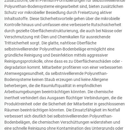
Zusatzstoffe, die in Premium-Formulierungen für selbstnivellierende
Polyurethan-Bodensysteme eingearbeitet sind, bieten zusätzlichen
Schutz vor mikrobieller Besiedlung durch Freisetzung aktiver
Inhaltsstoffe. Diese Sicherheitsvorteile gehen über die mikrobielle
Kontrolle hinaus und umfassen eine verbesserte Rutschsicherheit
durch gezielte Oberflächenstrukturierung, die auch bei Nässe oder
Verschmutzung mit Ölen und Chemikalien für ausreichende
Trittsicherheit sorgt. Die glatte, nahtlose Oberfläche
selbstnivellierender Polyurethan-Bodenbeläge ermöglicht eine
gründliche Reinigung und Desinfektion mittels aggressiver
Reinigungsprotokolle, ohne dass es zu Oberflächenschäden oder -
degradation kommt. Mitarbeiter profitieren von einer verbesserten
Atemwegsgesundheit, da selbstnivellierende Polyurethan-
Bodensysteme keinen Staub erzeugen und keine Allergene
beherbergen, die die Raumluftqualität in empfindlichen
Arbeitsumgebungen beeinträchtigen könnten. Die chemische
Inertheit verhindert das Ausgasen flüchtiger Verbindungen, die die
Produktreinheit oder die Sicherheit der Mitarbeiter in geschlossenen
Räumen beeinträchtigen könnten. Die Einsatzfähigkeit im Notfall
verbessert sich deutlich bei selbstnivellierenden Polyurethan-
Bodenbelägen, die chemischen Verschüttungen widerstehen und
eine schnelle Reinigung ohne Kontamination des Untergrunds oder