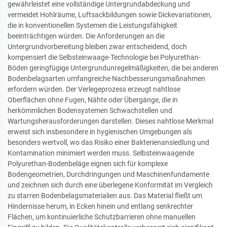
gewährleistet eine vollständige Untergrundabdeckung und
vermeidet Hohlräume, Luftsackbildungen sowie Dickevariationen,
die in konventionellen Systemen die Leistungsfähigkeit
beeinträchtigen würden. Die Anforderungen an die
Untergrundvorbereitung bleiben zwar entscheidend, doch
kompensiert die Selbsteinwaage-Technologie bei Polyurethan-
Böden geringfügige Untergrundunregelmäßigkeiten, die bei anderen
Bodenbelagsarten umfangreiche Nachbesserungsmaßnahmen
erfordern würden. Der Verlegeprozess erzeugt nahtlose
Oberflächen ohne Fugen, Nähte oder Übergänge, die in
herkömmlichen Bodensystemen Schwachstellen und
Wartungsherausforderungen darstellen. Dieses nahtlose Merkmal
erweist sich insbesondere in hygienischen Umgebungen als
besonders wertvoll, wo das Risiko einer Bakterienansiedlung und
Kontamination minimiert werden muss. Selbsteinwaagende
Polyurethan-Bodenbeläge eignen sich für komplexe
Bodengeometrien, Durchdringungen und Maschinenfundamente
und zeichnen sich durch eine überlegene Konformität im Vergleich
zu starren Bodenbelagsmaterialien aus. Das Material fließt um
Hindernisse herum, in Ecken hinein und entlang senkrechter
Flächen, um kontinuierliche Schutzbarrieren ohne manuellen