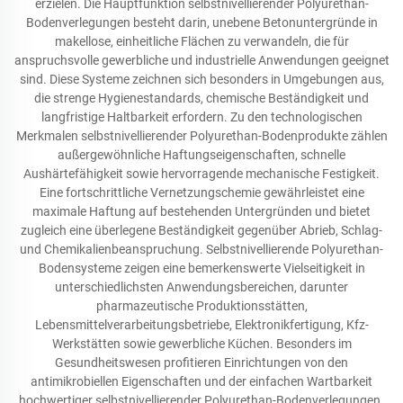
erzielen. Die Hauptfunktion selbstnivellierender Polyurethan-
Bodenverlegungen besteht darin, unebene Betonuntergründe in
makellose, einheitliche Flächen zu verwandeln, die für
anspruchsvolle gewerbliche und industrielle Anwendungen geeignet
sind. Diese Systeme zeichnen sich besonders in Umgebungen aus,
die strenge Hygienestandards, chemische Beständigkeit und
langfristige Haltbarkeit erfordern. Zu den technologischen
Merkmalen selbstnivellierender Polyurethan-Bodenprodukte zählen
außergewöhnliche Haftungseigenschaften, schnelle
Aushärtefähigkeit sowie hervorragende mechanische Festigkeit.
Eine fortschrittliche Vernetzungschemie gewährleistet eine
maximale Haftung auf bestehenden Untergründen und bietet
zugleich eine überlegene Beständigkeit gegenüber Abrieb, Schlag-
und Chemikalienbeanspruchung. Selbstnivellierende Polyurethan-
Bodensysteme zeigen eine bemerkenswerte Vielseitigkeit in
unterschiedlichsten Anwendungsbereichen, darunter
pharmazeutische Produktionsstätten,
Lebensmittelverarbeitungsbetriebe, Elektronikfertigung, Kfz-
Werkstätten sowie gewerbliche Küchen. Besonders im
Gesundheitswesen profitieren Einrichtungen von den
antimikrobiellen Eigenschaften und der einfachen Wartbarkeit
hochwertiger selbstnivellierender Polyurethan-Bodenverlegungen.