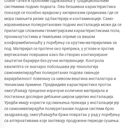
слабе тачке и проблеме одржавања у традиционалним
системима подних подната. Ова безшивна карактеристика
показује се посебно вредном у хигијенским срединама где се
мора смањити ризик од бактерија и контаминације. Само-
изравнивање полиуретанових подних инсталација може да се
прилагоди сложеним геометријским карактеристикама пола,
проникнутостима и темељима опреме са вишом
конформибилношћу у поређењу са крутим материјалима за
под. Материјал се протече око препрека, у углове и против
вертикалних површина како би створио континуиране
заштитне баријере без ручне интервенције. Контрола
квалитета се значајно побољшава јер технологија
самонивелирајућих полиуретаних подова смањује
варијабилност повезану са нивоом вештина инсталатора и
техникама примене. Предвидиве карактеристике проток
омогућавају прецизне израчуне количине материјала и
постизање доследне дебљине широм цијелих инсталација.
Уредби имају користи од смањења прекида у инсталацији јер
се самонивелирајући полиуретанови подани системи брзо
заздрављају, омогућавајући бржи повратак у рад у поређењу
са алтернативама које захтевају продужене периоде сушења.