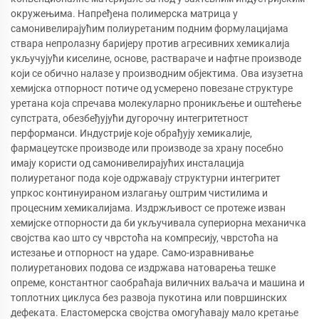
окружењима. Напређена полимерска матрица у
самонивелирајућим полиуретаним подним формулацијама
ствара непролазну баријеру против агресивних хемикалија
укључујући киселине, основе, раствараче и нафтне производе
који се обично налазе у производним објектима. Ова изузетна
хемијска отпорност потиче од усмерено повезане структуре
уретана која спречава молекуларно проникљење и оштећење
супстрата, обезбеђујући дугорочну интегритетност
перформанси. Индустрије које обрађују хемикалије,
фармацеутске производе или производе за храну посебно
имају користи од самонивелирајућих инсталација
полиуретаног пода које одржавају структурни интегритет
упркос континуираном излагању оштрим чистилима и
процесним хемикалијама. Издржљивост се протеже изван
хемијске отпорности да би укључивала супериорна механичка
својства као што су чврстоћа на компресију, чврстоћа на
истезање и отпорност на ударе. Само-изравнивање
полиуретанових подова се издржава натоварења тешке
опреме, константног саобраћаја виличних ваљача и машина и
топлотних циклуса без развоја пукотина или површинских
дефеката. Еластомерска својства омогућавају мало кретање