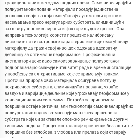
традиционалним методама подних плоча. Само-нивелирајући
полиуретанови подани материјали поседују јединствена
реолошка својства која омогућавају аутоматски проток и
насељавање преко нерегуларних субстрата, елиминишући
захтеве ручног нивелирања и факторе људске грешке. Ова
напредна технологија користи прецизно калибрисану
вискозитет и тиксотропске карактеристике које омогућавају
материјалу да тражи свој ниво, док одржава адекватну
дебелину за оптималне перформансе. Професионални
инсталатори цене како самоизравнивање полиуретаног
подног значајно смањује интензитет рада и време инсталације
у поређењу са алтернативама које се примењују траком.
Проточна природа ових материјала осигурава потпуну
покривеност субстрата, елиминишући празнине, ухваће
ваздуха и варијације дебљине које угрожавају перформансе у
конвенционалним системима. Потреба за припремом
површине остаје критична, али технологија самонивелирајућих
полиуретаних подова компензује мање несавршености
субстрата које би захтевале опсежно ремидирање са другим
типовима подова. Процес инсталације производи беззаштитне
површине без зглобова, зглобова или прелаза који стварају