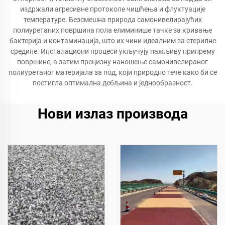
издржали агресивне протоколе чишћења и флуктуације
температуре. Безсмешна природа самонивелирајућих
полиуретаних површина пола елиминише тачке за кривање
бактерија и контаминација, што их чини идеалним за стерилне
средине. Инсталациони процеси укључују пажљиву припрему
површине, а затим прецизну наношење самонивелираног
полиуретаног материјала за под, који природно тече како би се
постигла оптимална дебљина и једнообразност.
Нови излаз производа