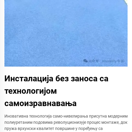
Инсталација без заноса са
технологијом
самоизравнавања
Иновативна технологија само-нивелирања присутна модерним
полиуретаним подовима револуционизује процес монтаже, док
пружа врхунски квалитет површине у поређењу са