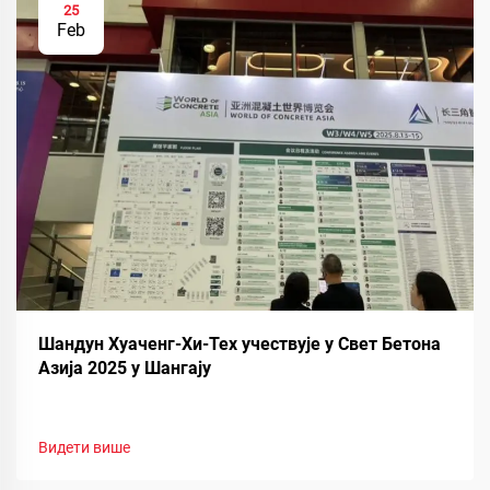
25
Feb
Шандун Хуаченг-Хи-Тех учествује у Свет Бетона
Азија 2025 у Шангају
Видети више