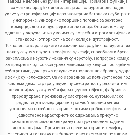
завршне делове без ручне интервенције. Примарна функција
самонивелирајућих инсталација за полиуретанове подне
укључује трансформацију неравномерних бетонских субстрата
у непорочне, униформне површине погодне за захтевне
комерцијалне и индустријске апликације. Ови системи су
одлични у окружењима у којима су потребни строги хигијенски
стандарди, отпорност на хемикалије и дуготрајност.
Технолошке карактеристике самонивелирајућих полиуретаних
пода укључују изузетна својства адхезије, способности брзог
зачепљења и изузетну механичку чврстоћу. Напређена хемија
за прекретни однос осигурава максималну везу са постојећим
субстратима, док пружа врхунску отпорност на абразију, ударе
и хемијску изложеност. Само-изравнивање полиуретанова под
система демонстрирају изузетну свестраност у различитим
апликацијама укључујући фармацеутске објекте, фабрике за
прераду хране, производњу електронике, аутомобилске
радионице и комерцијалне кухиње. У здравственим
установама посебно се користи антимикробска својства и
једноставне карактеристике одржавања присутне
квалитетном самонивелирању полиуретановим подним
инсталацијама. Производња средина користи хемијску
отпорност и топлотну стабилност ових система за под да би