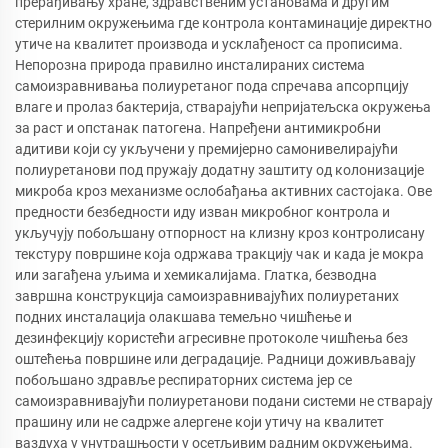
прерађивању хране, здравственим установама и другим
стерилним окружењима где контрола контаминације директно
утиче на квалитет производа и усклађеност са прописима.
Непорозна природа правилно инсталираних система
самоизравнивања полиуретаног пода спречава апсорпцију
влаге и пролаз бактерија, стварајући непријатељска окружења
за раст и опстанак патогена. Напређени антимикробни
адитиви који су укључени у премијерно самонивелирајући
полиуретанови под пружају додатну заштиту од колонизације
микроба кроз механизме ослобађања активних састојака. Ове
предности безбедности иду изван микробног контрола и
укључују побољшану отпорност на клизну кроз контролисану
текстуру површине која одржава тракцију чак и када је мокра
или загађена уљима и хемикалијама. Глатка, безводна
завршна конструкција самоизравнивајућих полиуретаних
подних инсталација олакшава темељно чишћење и
дезинфекцију користећи агресивне протоколе чишћења без
оштећења површине или деградације. Радници доживљавају
побољшано здравље респираторних система јер се
самоизравнивајући полиуретанови подани системи не стварају
прашину или не садрже алергене који утичу на квалитет
ваздуха у унутрашњости у осетљивим радним окружењима.