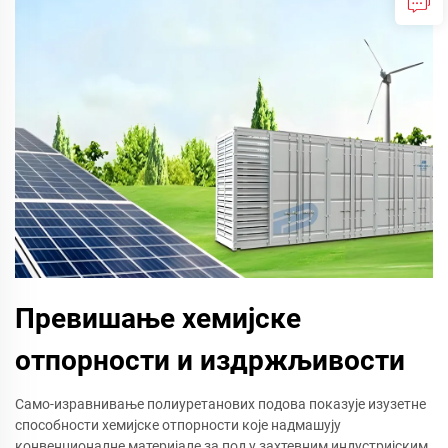
Превишање хемијске
отпорности и издржљивости
Само-изравнивање полиуретанових подова показује изузетне
способности хемијске отпорности које надмашују
конвенционалне материјале за под у захтевним индустријским