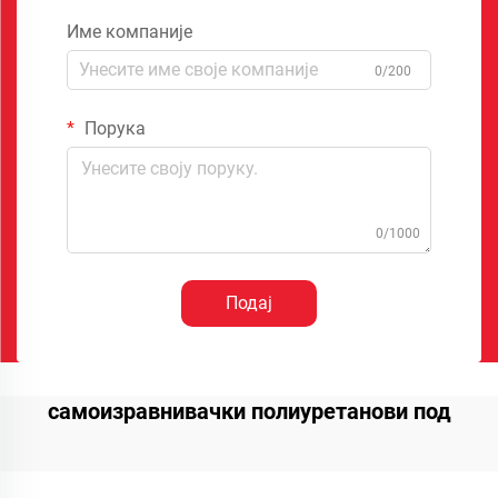
Име компаније
0/200
Порука
0/1000
Подај
самоизравнивачки полиуретанови под