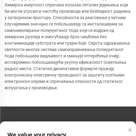
Химијска инертност спречава излазак леталих једињења који
би могли угрозити чистоћу производа или безбедност радника
у затвореном простору. Способности за реаговање у хитним
случајевима значајно се побољшавају са инсталацијама за
самонивелирање полиуретаног пода које се издрже од
хемијских разлија и омогућавају брзо чишћење без
контаминације субстрата или трајне боје. Сврста одражавања
светлости многих система самоизравнивања полиуретаног
пода побољшава видљивост и смањује оптерећење очију,
истовремено побољшавајући укупну ефикасност осветљења
радног места. Статичке дисипативне формуле пружају
контролисану електричну проводност за заштиту осетљиве
електронске опреме и спречавање опасности од статичког
испуштања у производњи.
КОНТАКТИРАЈТЕ НАС
We value your privacy