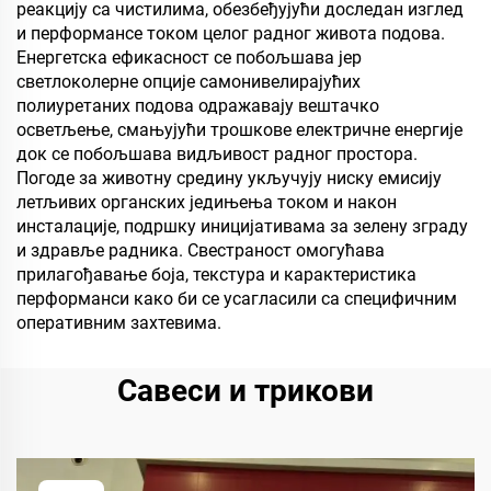
реакцију са чистилима, обезбеђујући доследан изглед
и перформансе током целог радног живота подова.
Енергетска ефикасност се побољшава јер
светлоколерне опције самонивелирајућих
полиуретаних подова одражавају вештачко
осветљење, смањујући трошкове електричне енергије
док се побољшава видљивост радног простора.
Погоде за животну средину укључују ниску емисију
летљивих органских једињења током и након
инсталације, подршку иницијативама за зелену зграду
и здравље радника. Свестраност омогућава
прилагођавање боја, текстура и карактеристика
перформанси како би се усагласили са специфичним
оперативним захтевима.
Савеси и трикови