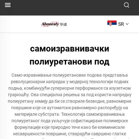
SR
самоизравнивачки
полиуретанови под
Само-изравнивање полиуретанових подова представља
револуционарни напредак у модерној технологији подних
подња, комбинујући супериорне перформансе са изузетном
трајношћу. Ова специјална решења за под користи напредну
полиуретану хемију да би се створиле безводне, равномерне
површине које се аутоматски равномерно распоређују на
материјале субстрата. Технологија самоизравнивања
полиуретаног пода укључује софистициране полимерске
формулације које природно тече како би елиминисале
несавршености површине, стварајући савршено глатке