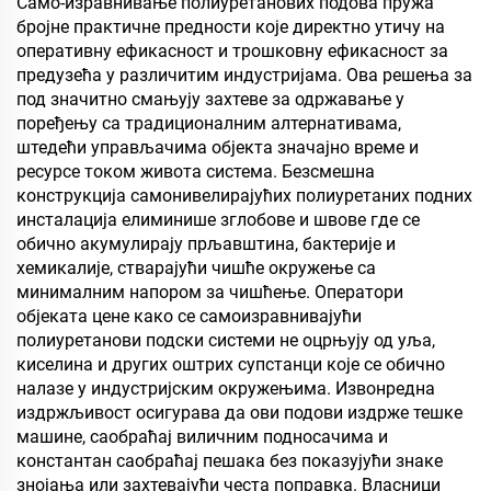
Само-изравнивање полиуретанових подова пружа
сценаријама који
ореви, чоколаде, пецири
бројне практичне предности које директно утичу на
захтевају хидрофобна и
и зачини
оперативну ефикасност и трошковну ефикасност за
олеофобна својства
предузећа у различитим индустријама. Ова решења за
под значитно смањују захтеве за одржавање у
поређењу са традиционалним алтернативама,
штедећи управљачима објекта значајно време и
ресурсе током живота система. Безсмешна
конструкција самонивелирајућих полиуретаних подних
инсталација елиминише зглобове и швове где се
обично акумулирају прљавштина, бактерије и
хемикалије, стварајући чишће окружење са
минималним напором за чишћење. Оператори
објеката цене како се самоизравнивајући
полиуретанови подски системи не оцрњују од уља,
киселина и других оштрих супстанци које се обично
налазе у индустријским окружењима. Извонредна
издржљивост осигурава да ови подови издрже тешке
машине, саобраћај виличним подносачима и
константан саобраћај пешака без показујући знаке
знојања или захтевајући честа поправка. Власници