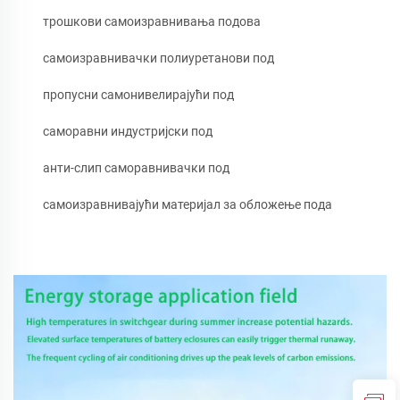
трошкови самоизравнивања подова
самоизравнивачки полиуретанови под
пропусни самонивелирајући под
саморавни индустријски под
анти-слип саморавнивачки под
самоизравнивајући материјал за обложење пода