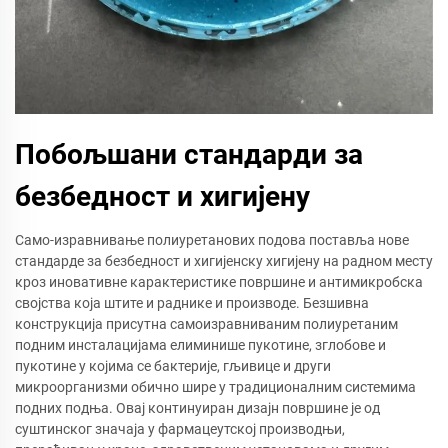
Побољшани стандарди за
безбедност и хигијену
Само-изравнивање полиуретанових подова поставља нове
стандарде за безбедност и хигијенску хигијену на радном месту
кроз иновативне карактеристике површине и антимикробска
својства која штите и раднике и производе. Безшивна
конструкција присутна самоизравниваним полиуретаним
подним инсталацијама елиминише пукотине, зглобове и
пукотине у којима се бактерије, гљивице и други
микроорганизми обично шире у традиционалним системима
подних подња. Овај континуиран дизајн површине је од
суштинског значаја у фармацеутској производњи,