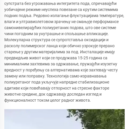
супстрата без угрожавања интегритета пода, спречавајући
уобичајене режиме неуспеха повезане са крутим системима
подних подља. Редовно излагање флуктуацијама температуре,
влаги и ултравиолетовом зрачењу не смањује перформансе
самонивелирајућих полиуретаних подова, што ове системе
чини погодним за унутрашње и спољашње апликације.
Молекуларна структура се супротставља оксидацији и
расколу полимерског ланца који обично узрокује прерано
старење у другим материјалима за под. Инсталације имају
предвидљив живот који се продужава 15-25 година са
минималним захтевима за одржавање, пружајући изузетну
вредност у поређењу са алтернативама које захтевају честу
замену или поправку. Технологија само-изравнавања
полиуретаног пода укључује напредне стабилизационе
адитиве који повећавају отпорност на стресне факторе
животне средине, док одржавају доследан изглед и
функционалност током целог радног живота.