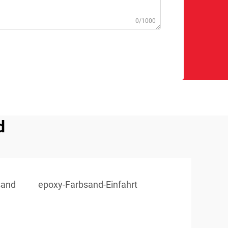
0/1000
d
sand
epoxy-Farbsand-Einfahrt