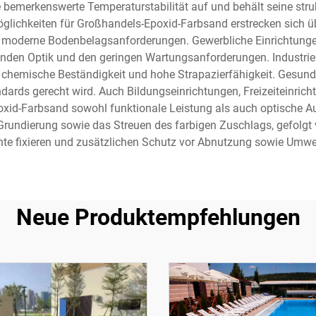
merkenswerte Temperaturstabilität auf und behält seine strukt
glichkeiten für Großhandels-Epoxid-Farbsand erstrecken sich
ür moderne Bodenbelagsanforderungen. Gewerbliche Einrichtunge
enden Optik und den geringen Wartungsanforderungen. Industrie
chemische Beständigkeit und hohe Strapazierfähigkeit. Gesundh
ndards gerecht wird. Auch Bildungseinrichtungen, Freizeiteinri
id-Farbsand sowohl funktionale Leistung als auch optische Auf
 Grundierung sowie das Streuen des farbigen Zuschlags, gefolgt
te fixieren und zusätzlichen Schutz vor Abnutzung sowie Umwel
Neue Produktempfehlungen