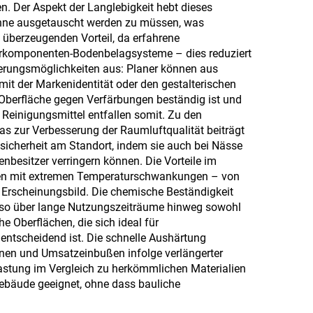
Gewürzen
n. Der Aspekt der Langlebigkeit hebt dieses
 ohne ausgetauscht werden zu müssen, was
n überzeugenden Vorteil, da erfahrene
hrkomponenten-Bodenbelagsysteme – dies reduziert
ierungsmöglichkeiten aus: Planer können aus
it der Markenidentität oder den gestalterischen
e Oberfläche gegen Verfärbungen beständig ist und
 Reinigungsmittel entfallen somit. Zu den
as zur Verbesserung der Raumluftqualität beiträgt
sicherheit am Standort, indem sie auch bei Nässe
nbesitzer verringern können. Die Vorteile im
gen mit extremen Temperaturschwankungen – von
m Erscheinungsbild. Die chemische Beständigkeit
rt so über lange Nutzungszeiträume hinweg sowohl
e Oberflächen, die sich ideal für
ntscheidend ist. Die schnelle Aushärtung
nnen und Umsatzeinbußen infolge verlängerter
lastung im Vergleich zu herkömmlichen Materialien
ebäude geeignet, ohne dass bauliche