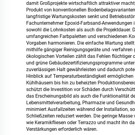
damit Großprojekte wirtschaftlich attraktiver mac
Produkt von konventionellen Bodenbelagsvarianten
langfristige Wartungskosten senkt und Betriebsstöru
Fachunternehmer Epoxid-Farbsand-Anwendungen im 
sowohl die Lohnkosten als auch die Projektdauer. 
umfangreichen Farbpaletten und verschiedenen Korng
Vorgaben harmonieren. Die einfache Wartung stellt 
mithilfe gängiger Reinigungsgeräte und -verfahren 
ökologischen Vorteilen zählt das Fehlen flüchtige
und grüne Gebäudezertifizierungsprogramme unterst
zuverlässigen Halt gewährleisten und dadurch poten
Hinblick auf Temperaturbeständigkeit ermögliche
Kühlhäusern bis hin zu beheizten Produktionsbereic
schützt die Investition vor Schäden durch Verschü
das Erscheinungsbild als auch die Funktionalität de
Lebensmittelverarbeitung, Pharmazie und Gesundhe
minimiert Ausfallzeiten während der Installation,
Schließzeiten reduziert werden. Die geringe Masse
wie Keramikfliesen oder Terrazzo und macht ihn d
Verstärkungen erforderlich wären.