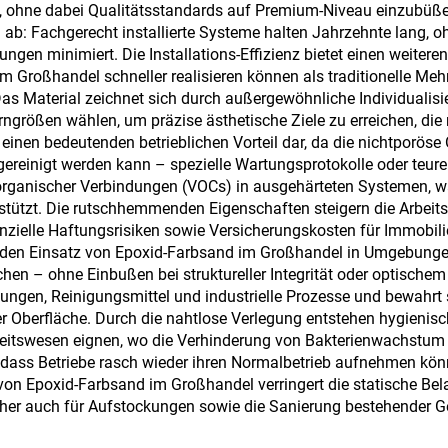
ht, ohne dabei Qualitätsstandards auf Premium-Niveau einzubüße
 ab: Fachgerecht installierte Systeme halten Jahrzehnte lang,
ngen minimiert. Die Installations-Effizienz bietet einen weitere
Großhandel schneller realisieren können als traditionelle Me
Das Material zeichnet sich durch außergewöhnliche Individualis
rößen wählen, um präzise ästhetische Ziele zu erreichen, die m
einen bedeutenden betrieblichen Vorteil dar, da die nichtporös
gereinigt werden kann – spezielle Wartungsprotokolle oder teure
r organischer Verbindungen (VOCs) in ausgehärteten Systemen, w
ützt. Die rutschhemmenden Eigenschaften steigern die Arbeits
zielle Haftungsrisiken sowie Versicherungskosten für Immobilie
n den Einsatz von Epoxid-Farbsand im Großhandel in Umgebun
hen – ohne Einbußen bei struktureller Integrität oder optische
ttungen, Reinigungsmittel und industrielle Prozesse und bewah
r Oberfläche. Durch die nahtlose Verlegung entstehen hygienisch
itswesen eignen, wo die Verhinderung von Bakterienwachstum e
 sodass Betriebe rasch wieder ihren Normalbetrieb aufnehmen kö
 von Epoxid-Farbsand im Großhandel verringert die statische Be
aher auch für Aufstockungen sowie die Sanierung bestehender G