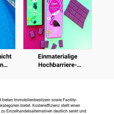
icht
Einmaterialige
en
Hochbarriere-
. für
Papiergrundlage für
ächer
Verpackungslösungen
er
von Produkten wie Tee,
Kaffee, Nüssen,
bieten Immobilienbesitzern sowie Facility-
egorien bietet. Kosteneffizienz stellt einen
Schokolade, Gebäck und
 zu Einzelhandelsalternativen deutlich senkt und