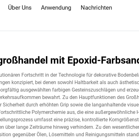
Über Uns
Anwendung
Nachrichten
großhandel mit Epoxid-Farbsan
utionären Fortschritt in der Technologie für dekorative Bodenb
gen konzipiert, bei denen sowohl Haltbarkeit als auch ästhetisc
orgfältig ausgewählten farbigen Gesteinszuschlägen und erzeugt 
Verkehrsaufkommen bewahrt. Zu den Hauptfunktionen des Großh
 Sicherheit durch erhöhten Grip sowie die langanhaltende visu
fortschrittliche Polymerchemie aus, die eine außergewöhnliche
tellungsprozess umfasst eine präzise, kontrollierte Korngrößenst
en über lange Zeiträume hinweg verhindern. Zu den wesentlich
ition gegenüber Ölen, Lösemitteln und Reinigungsmitteln standha