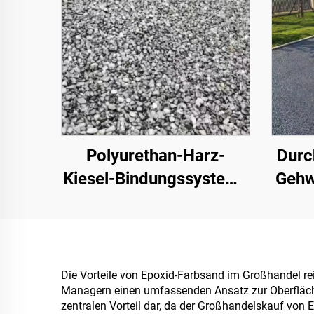
Polyurethan-Harz-
Durc
Kiesel-Bindungssystem |
Gehw
Hydroxypropyl-
Park
Polyurethan für
Landschaftsgestaltung
wesen
und Dekoration
d
Die Vorteile von Epoxid-Farbsand im Großhandel re
Managern einen umfassenden Ansatz zur Oberflächenv
zentralen Vorteil dar, da der Großhandelskauf von 