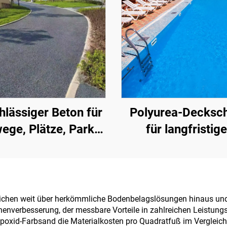
hlässiger Beton für
Polyurea-Decksch
ege, Plätze, Parks,
für langfristig
plätze und andere
Wasserschutz, z. B
Bereiche – ein
Schwimmbäder, D
tliches Produkt für
und Badezimm
en Aufbau einer
ichen weit über herkömmliche Bodenbelagslösungen hinaus und 
erbesserung, der messbare Vorteile in zahlreichen Leistungskat
Schwammstadt
Epoxid-Farbsand die Materialkosten pro Quadratfuß im Vergleich