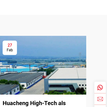
27
Feb
Huacheng High-Tech als