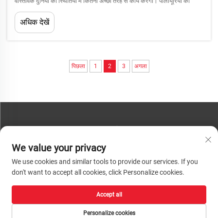
वास्तविक दुनिया की स्थितियों में कितनी अच्छी तरह से कार्य करेगी। पॉलीयूरिया की
मोटाई और सुरक्षात्मक प्रदर्शन के बीच के संबंध को समझना इंजीनियरों के लिए आवश्यक
अधिक देखें
है...
पिछला
1
2
3
अगला
हमसे संपर्क करें
We value your privacy
फ़ोन:
+86-13793890209
We use cookies and similar tools to provide our services. If you
टेलीफोन:
+86-13793890209
don't want to accept all cookies, click Personalize cookies.
मेल:
[email protected]
Accept all
कॉपीराइट © 2026 शांडोंग हुआचेंग हाई-टेक सामग्री प्रौद्योगिकी कं., लि. सभी अधिकार सुरक्षित। |
गोपनीयता नीति
Personalize cookies