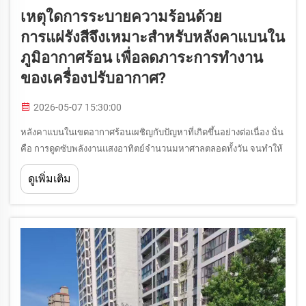
เหตุใดการระบายความร้อนด้วย
การแผ่รังสีจึงเหมาะสำหรับหลังคาแบนใน
ภูมิอากาศร้อน เพื่อลดภาระการทำงาน
ของเครื่องปรับอากาศ?
2026-05-07 15:30:00
หลังคาแบนในเขตอากาศร้อนเผชิญกับปัญหาที่เกิดขึ้นอย่างต่อเนื่อง นั่น
คือ การดูดซับพลังงานแสงอาทิตย์จำนวนมหาศาลตลอดทั้งวัน จนทำให้
ผิวอาคารกลายเป็นแหล่งสะสมความร้อน ส่งผลให้อุณหภูมิภายใน
ดูเพิ่มเติม
อาคารสูงขึ้น และบังคับให้ระบบปรับอากาศต้องทำงานหนักขึ้น...