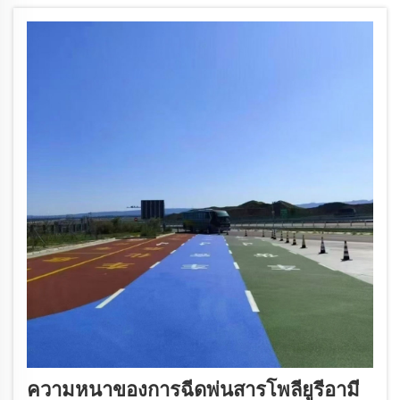
ความหนาของการฉีดพ่นสารโพลียูรีอามี