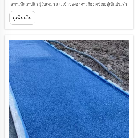
เฉพาะที่สถาปนิก ผู้รับเหมา และเจ้าของอาคารต้องเผชิญอยู่เป็นประจำ
นั่นคือ การบรรลุประสิทธิภาพด้านความร้อนที่เหนือกว่าโดยไม่สูญเสีย
ดูเพิ่มเติม
พื้นที่ใช้สอยที่มีค่าทั้งด้านภายในและภายนอกอาคาร วิธีแบบดั้งเดิม...