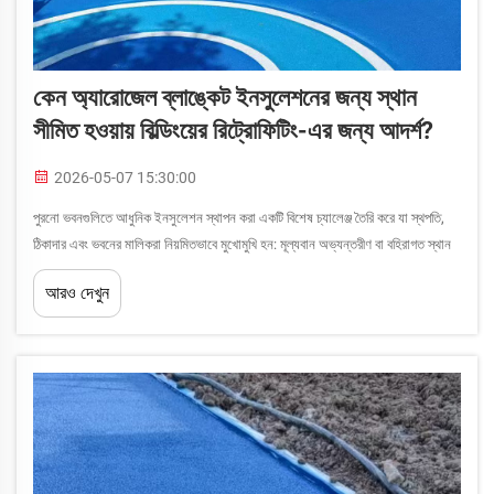
কেন অ্যারোজেল ব্লাঙ্কেট ইনসুলেশনের জন্য স্থান
সীমিত হওয়ায় বিল্ডিংয়ের রিট্রোফিটিং-এর জন্য আদর্শ?
2026-05-07 15:30:00
পুরনো ভবনগুলিতে আধুনিক ইনসুলেশন স্থাপন করা একটি বিশেষ চ্যালেঞ্জ তৈরি করে যা স্থপতি,
ঠিকাদার এবং ভবনের মালিকরা নিয়মিতভাবে মুখোমুখি হন: মূল্যবান অভ্যন্তরীণ বা বহিরাগত স্থান
হারানো ছাড়াই উচ্চমানের তাপীয় কার্যকারিতা অর্জন করা। ঐতিহ্যগত...
আরও দেখুন