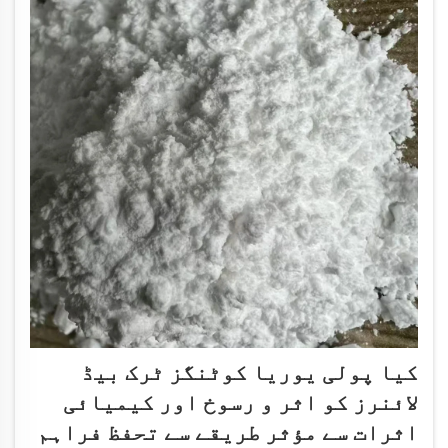
کیا پولی یوریا کوٹنگز ٹرک بیڈ
لائنرز کو اثر و رسوخ اور کیمیائی
اثرات سے مؤثر طریقے سے تحفظ فراہم