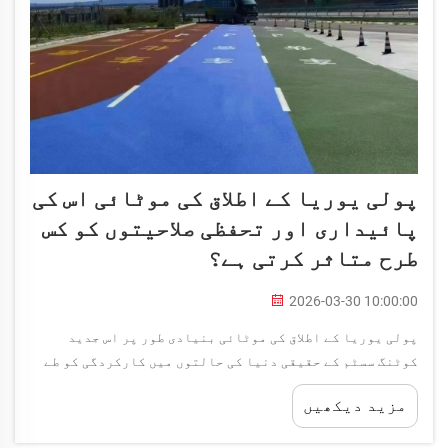
پولی یوریا کے اطلاق کی موٹائی اس کی
پائیداری اور تحفظی صلاحیتوں کو کس
طرح متاثر کرتی ہے؟
2026-03-30 10:00:00
پولی یوریا کے اطلاق کی موٹائی بنیادی طور پر اس جدید
کوٹنگ سسٹم کے حقیقی دنیا کی حالتوں میں کارکردگی کو طے
کرتی ہے۔ پولی یوریا کی موٹائی اور حفاظتی کارکردگی کے
مزید دیکھیں
درمیان تعلق کو سمجھنا انجینئرز کے لیے نہایت اہم ہے...