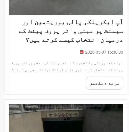
آپ ایکریلک، پالی یوریتھین اور
سیمنٹ پر مبنی واٹر پروف پینٹ کے
درمیان انتخاب کیسے کرتے ہیں؟
2026-05-07 15:30:00
اپنے تعمیراتی یا تجدید کے منصوبے کے لیے صحیح واٹر پروف
پینٹ کا انتخاب کرنا تین غالب کوٹنگ ٹیکنالوجیوں کی الگ
الگ خصوصیات، کارکردگی کی صلاحیتوں اور استعمال کے تناظر
مزید دیکھیں
کو سمجھنے کا تقاضا کرتا ہے۔ آکریلک پر مبنی، پولی
یوریتھین...