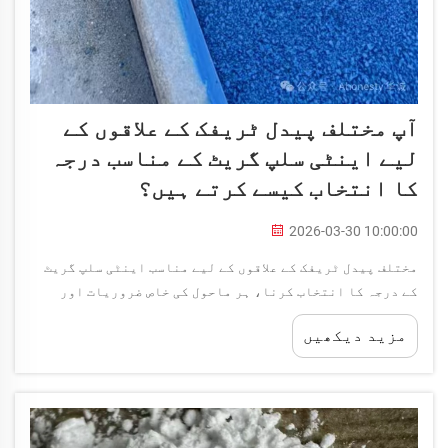
آپ مختلف پیدل ٹریفک کے علاقوں کے
لیے اینٹی سلپ گریٹ کے مناسب درجہ
کا انتخاب کیسے کرتے ہیں؟
2026-03-30 10:00:00
مختلف پیدل ٹریفک کے علاقوں کے لیے مناسب اینٹی سلپ گریٹ
کے درجہ کا انتخاب کرنا، ہر ماحول کی خاص ضروریات اور
مختلف گریٹ سائز کی کارکردگی کی خصوصیات دونوں کو سمجھنے
مزید دیکھیں
کا تقاضا کرتا ہے۔ غلط انتخاب کا نتیجہ ناکافی... ہو سکتا
ہے۔