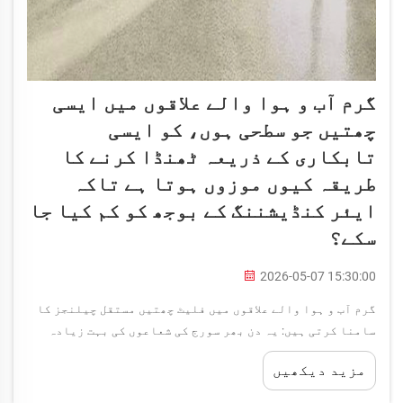
گرم آب و ہوا والے علاقوں میں ایسی
چھتیں جو سطحی ہوں، کو ایسی
تابکاری کے ذریعہ ٹھنڈا کرنے کا
طریقہ کیوں موزوں ہوتا ہے تاکہ
ایئر کنڈیشننگ کے بوجھ کو کم کیا جا
سکے؟
2026-05-07 15:30:00
گرم آب و ہوا والے علاقوں میں فلیٹ چھتیں مستقل چیلنجز کا
سامنا کرتی ہیں: یہ دن بھر سورج کی شعاعوں کی بہت زیادہ
مقدار جذب کرتی ہیں، جس کی وجہ سے عمارت کی سطحیں حرارت کے
مزید دیکھیں
ذخائر میں تبدیل ہو جاتی ہیں، جو اندرونی درجہ حرارت کو
بڑھاتی ہیں اور ایئر کنڈیشننگ کے نظام کو زیادہ کام کرنے