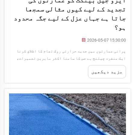
ایرو جیل بینکٹ کو عمارتوں کی
تجدید کے لیے کیوں مثالی سمجھا
جاتا ہے جہاں عزل کے لیے جگہ محدود
ہو؟
2026-05-07 15:30:00
پرانی عمارتوں میں جدید حرارتی روک تھام کا اطلاق کرنا
ایک منفرد چیلنج ہے جس کا سامنا اکثر ماہرین تعمیرات،
ٹھیکیدار اور عمارت کے مالکان کو کرنا پڑتا ہے: اعلیٰ درجے
مزید دیکھیں
کی حرارتی کارکردگی حاصل کرنا بغیر اندرونی یا بیرونی
قیمتی جگہ کے قربان کیے۔ روایتی...