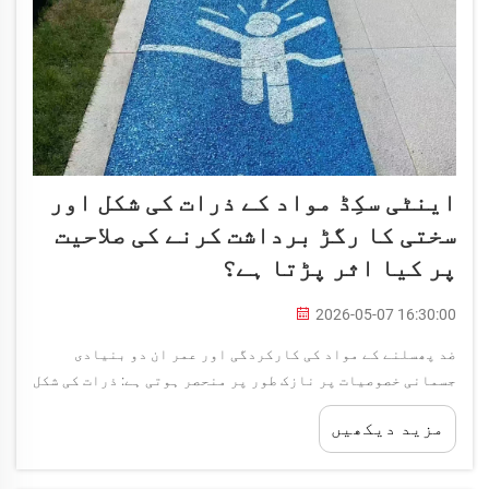
اینٹی سکِڈ مواد کے ذرات کی شکل اور
سختی کا رگڑ برداشت کرنے کی صلاحیت
پر کیا اثر پڑتا ہے؟
2026-05-07 16:30:00
ضد پھسلنے کے مواد کی کارکردگی اور عمر ان دو بنیادی
جسمانی خصوصیات پر نازک طور پر منحصر ہوتی ہے: ذرات کی شکل
اور سختی۔ یہ خصوصیات طے کرتی ہیں کہ مجموعی ذرات سطحی
مزید دیکھیں
کوٹنگز کے ساتھ کتنی مؤثر طرح سے گھنٹی بنتے ہیں،
مزاحمت...