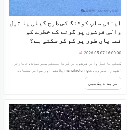
اینٹی سلپ کوٹنگ کس طرح گیلی یا تیل
والی فرشوں پر گرنے کے خطرے کو
نمایاں طور پر کم کر سکتی ہے؟
2026-05-07 16:00:00
گیلی یا تیل والی فرشوں پر گرنا صنعتی سہولیات، تجارتی
آشپازی گھروں، ت manufacturing پلانٹس اور عوامی بنیادی
ڈھانچے میں کام کے مقام پر زخمی ہونے، ذمہ داری کے دعوؤں
مزید دیکھیں
اور آپریشنل خرابیوں کی ایک اہم وجوہات میں سے ایک ہے۔ جب
نمی، چکنائی، ...