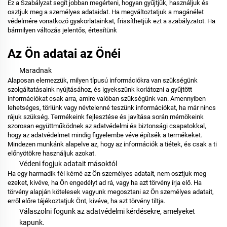
Ez a Szabályzat segít jobban megérteni, hogyan gyűjtjük, használjuk és
osztjuk meg a személyes adataidat. Ha megváltoztatjuk a magánélet
védelmére vonatkozó gyakorlatainkat, frissíthetjük ezt a szabályzatot. Ha
bármilyen változás jelentős, értesítünk
Az Ön adatai az Önéi
Maradnak
Alaposan elemezzük, milyen típusú információkra van szükségünk
szolgáltatásaink nyújtásához, és igyekszünk korlátozni a gyűjtött
információkat csak arra, amire valóban szükségünk van. Amennyiben
lehetséges, törlünk vagy névtelenné teszünk információkat, ha már nincs
rájuk szükség. Termékeink fejlesztése és javítása során mérnökeink
szorosan együttműködnek az adatvédelmi és biztonsági csapatokkal,
hogy az adatvédelmet mindig figyelembe véve építsék a termékeket.
Mindezen munkánk alapelve az, hogy az információk a tiétek, és csak a ti
előnyötökre használjuk azokat.
Védeni fogjuk adatait másoktól
Ha egy harmadik fél kérné az Ön személyes adatait, nem osztjuk meg
ezeket, kivéve, ha Ön engedélyt ad rá, vagy ha azt törvény írja elő. Ha
törvény alapján kötelesek vagyunk megosztani az Ön személyes adatait,
erről előre tájékoztatjuk Önt, kivéve, ha azt törvény tiltja.
Válaszolni fogunk az adatvédelmi kérdésekre, amelyeket
kapunk.