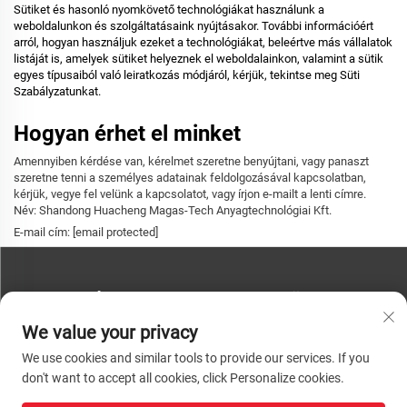
Sütiket és hasonló nyomkövető technológiákat használunk a
weboldalunkon és szolgáltatásaink nyújtásakor. További információért
arról, hogyan használjuk ezeket a technológiákat, beleértve más vállalatok
listáját is, amelyek sütiket helyeznek el weboldalainkon, valamint a sütik
egyes típusaiból való leiratkozás módjáról, kérjük, tekintse meg Süti
Szabályzatunkat.
Hogyan érhet el minket
Amennyiben kérdése van, kérelmet szeretne benyújtani, vagy panaszt
szeretne tenni a személyes adatainak feldolgozásával kapcsolatban,
kérjük, vegye fel velünk a kapcsolatot, vagy írjon e-mailt a lenti címre.
Név: Shandong Huacheng Magas-Tech Anyagtechnológiai Kft.
E-mail cím:
[email protected]
LÉPJEN KAPCSOLATBA VELÜNK
We value your privacy
Telefon:
+86-13793890209
We use cookies and similar tools to provide our services. If you
Telefon:
+86-13793890209
don't want to accept all cookies, click Personalize cookies.
E-mail:
[email protected]