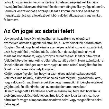
tartozik hozzájárulás, vagy ha törvényi kötelezettségként kell kérnünk
hozzájárulását bizonyos értékesítési és marketingtevékenységeink során.
Bármikor visszavonhatja hozzájárulását a kommunikációs beállítások
megváltoztatásával, a levelezéseinkből való leiratkozással, vagy minket
felkeresve.
Az Ön jogai az adatai felett
Úgy gondoljuk, hogy Önnek jogában áll hozzáférni és ellenőrizni
személyes adatait, függetlenül attól, hol él. A weboldalunk használatától
függően Önnek joga lehet kérni a személyes adataihoz való hozzáférést,
azok helyesbítését, módosítását, törlését, más szolgáltatónak való
átadását, korlátozását, vagy bizonyos felhasználásuk elleni tiltakozást
(például közvetlen marketing célú felhasználás ellen). Nem számítunk fel
Önnek többletköltséget, sem nem nyújtunk más szintű szolgáltatást, ha
Ön élni kíván ezek valamelyik jogával.
Kérjük, vegye figyelembe, hogy ha személyes adataihoz kapcsolódó
kérelmet küld nekünk, akkor válaszolás előtt meg kell győződnünk arról,
hogy valóban Ön az. Ennek érdekében egy harmadik fél igénybevételével
gyűjthetünk és ellenőrizhetünk azonosító dokumentumokat.
Ha nem elégedett a kérelmére adott válaszunkkal, fordulhat hozzánk a
probléma megoldása érdekében. Emellett Önnek joga van ahhoz, hogy
bármikor felvegye a kapcsolatot az adatvédelmi vagy magánéletvédelmi
hatósággal.