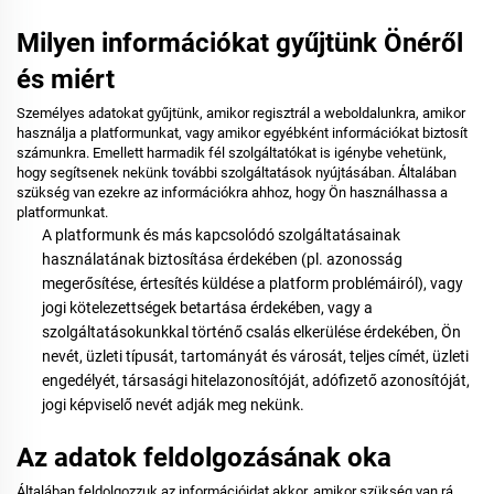
Milyen információkat gyűjtünk Önéről
és miért
Személyes adatokat gyűjtünk, amikor regisztrál a weboldalunkra, amikor
használja a platformunkat, vagy amikor egyébként információkat biztosít
számunkra. Emellett harmadik fél szolgáltatókat is igénybe vehetünk,
hogy segítsenek nekünk további szolgáltatások nyújtásában. Általában
szükség van ezekre az információkra ahhoz, hogy Ön használhassa a
platformunkat.
A platformunk és más kapcsolódó szolgáltatásainak
használatának biztosítása érdekében
(pl. azonosság
megerősítése, értesítés küldése a platform problémáiról),
vagy
jogi kötelezettségek betartása érdekében, vagy a
szolgáltatásokunkkal történő csalás elkerülése érdekében, Ön
nevét, üzleti típusát, tartományát és városát, teljes címét, üzleti
engedélyét, társasági hitelazonosítóját, adófizető azonosítóját,
jogi képviselő nevét adják meg nekünk.
Az adatok feldolgozásának oka
Általában feldolgozzuk
az információidat akkor, amikor szükség van rá