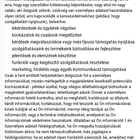
arra, hogy egy szerződési kötelesség teljesítésére, vagy ahol mi vagy
valaki, aki dolgozik velünk, szükség van személyes adataid használatára
olyan okból, ami kapcsolódik a kereskedelmeikhez (például, hogy
szolgáltatást nyújtsunk), beleértve:
lekérdezések és ügyletek végzése
kockázatok és csalások megelőzése
kérdések megválaszolása vagy más típusú támogatás nyújtása
szolgáltatásaink és termékeink biztosítása és fejlesztése
jelentések és elemzések készítése
funkciók vagy kiegészítő szolgáltatások tesztelése
marketing, hirdetés vagy egyéb kommunikáció támogatása
Csak a fent említett helyzetekben dolgozzuk fel a személyes
információkat, miután mérlegeltük a magánéletére leselkedő potenciális
kockázatokat - például azáltal, hogy világos átláthatóságot biztosítunk a
magánéleti gyakorlatainkban, lehetőséget adunk Önnek a személyes
információi feletti kontrollra, ahol ez megfelelő, korlátozzuk az általunk
tárolt információkat, korlátozzuk, hogy mit teszünk az Ön információival,
kinek küldjük el az Ön információit, mennyi ideig tároljuk az Ön
információit, vagy a technikai intézkedéseket, amelyeket az Ön
információinak védelmére használunk. Általában az Ön információit
1
év.
Személyes adatait feldolgozhatjuk, ha Ön megadta hozzájárulását.
Különösen akkor, ha nem támaszkodhatunk más jogalapra a
feldolgozáshoz, ha az adatait olyan forrásból szerezzük be, amelyhez már