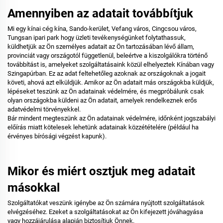
Amennyiben az adatait továbbítjuk
Mi egy kínai cég
kína, Sando-kerület, Vefang város, Cingcsou város,
Tungsan ipari park
hogy üzleti tevékenységünket folytathassuk,
küldhetjük az Ön személyes adatait az Ön tartozásában lévő állam,
provinciát vagy országotól függetlenül, beleértve a kiszolgálókra történő
továbbítást is, amelyeket szolgáltatásaink közül elhelyeztek Kínában vagy
Szingapúrban. Ez az adat feltehetőleg azoknak az országoknak a jogait
követi, ahová azt elküldjük. Amikor az Ön adatait más országokba küldjük,
lépéseket teszünk az Ön adatainak védelmére, és megpróbálunk csak
olyan országokba küldeni az Ön adatait, amelyek rendelkeznek erős
adatvédelmi törvényekkel.
Bár mindent megteszünk az Ön adatainak védelmére, időnként jogszabályi
előírás miatt kötelesek lehetünk adatainak közzétételére (például ha
érvényes bírósági végzést kapunk).
Mikor és miért osztjuk meg adatait
másokkal
Szolgáltatókat veszünk igénybe az Ön számára nyújtott szolgáltatások
elvégzéséhez. Ezeket a szolgáltatásokat az Ön kifejezett jóváhagyása
vagy hozzájárulása alapján biztosítjuk Önnek.