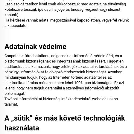
Ezen szolgáltatókon kívül csak akkor osztjuk meg adatait, ha törvényileg
kötelezővé tesszük (például ha jogerős bírósági végzést vagy idézést
kapunk).
Ha kérdései vannak adatai megosztásával kapcsolatban, vegye fel velünk
a kapcsolatot.
Adatainak védelme
Csapataink fáradhatatlanul dolgoznak az információi védelméért, és a
platformunk biztonságának és integritásának biztosításáért. Független
auditorokat is alkalmazunk, hogy értékeljék az adataink tárolásának és a
pénzügyi információkat feldolgozó rendszereink biztonságát. Azonban
mindannyian tudjuk, hogy az Interneten történő adatátvitel és az
elektronikus tárolás módszere nem lehet 100%-ban biztonságos. Ez azt
jelenti, hogy nem tudjuk garantálni a személyes információi abszolút
biztonságát.
További információkat biztonsági intézkedéseinkről weboldalunkon
találhat.
A „sütik” és más követő technológiák
használata