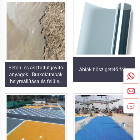
projektekhez
Beton- és aszfaltút-javító
Ablak hőszigetelő fólia
anyagok | Burkolathibák
helyreállítása és felületi
felújítás