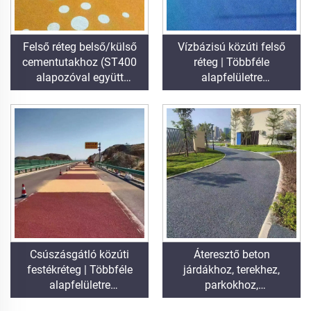
Felső réteg belső/külső
Vízbázisú közúti felső
cementutakhoz (ST400
réteg | Többféle
alapozóval együtt
alapfelületre
használandó),
alkalmazható színváltó
aszfaltutakhoz,
bevonat beltéri és kültéri
aszfaltvízszigeteléshez,
burkolatokhoz
szilikon-poliuretán
felújításhoz, PMA-hoz,
EPDM-hez, víz- vagy
olajalapú epoxi
alapfelületekhez,
márványhoz,
burkolólapokhoz,
áteresztő betonhoz,
Csúszásgátló közúti
Áteresztő beton
járműalkalmazásokhoz
festékréteg | Többféle
járdákhoz, terekhez,
stb.
alapfelületre
parkokhoz,
alkalmazható
parkolóhelyekhez és