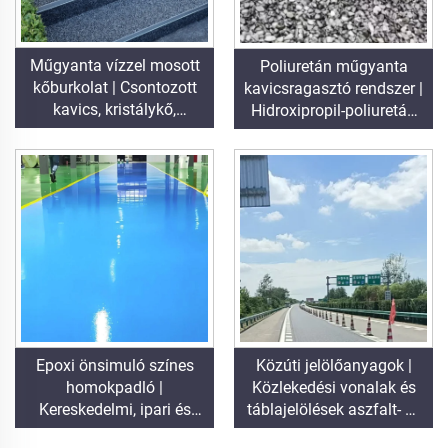
Műgyanta vízzel mosott
Poliuretán műgyanta
kőburkolat | Csontozott
kavicsragasztó rendszer |
kavics, kristálykő,
Hidroxipropil-poliuretán
kőszőnyeg kereskedelmi
tájépítészeti és díszítő
és lakóépítési célra
célokra
Epoxi önsimuló színes
Közúti jelölőanyagok |
homokpadló |
Közlekedési vonalak és
Kereskedelmi, ipari és
táblajelölések aszfalt- és
premium lakóépítési
betonburkolatokhoz