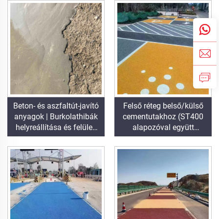
projektekhez
Beton- és aszfaltút-javító
Felső réteg belső/külső
anyagok | Burkolathibák
cementutakhoz (ST400
helyreállítása és felületi
alapozóval együtt
felújítás
használandó),
aszfaltutakhoz,
aszfaltvízszigeteléshez,
szilikon-poliuretán
felújításhoz, PMA-hoz,
EPDM-hez, víz- vagy
olajalapú epoxi
alapfelületekhez,