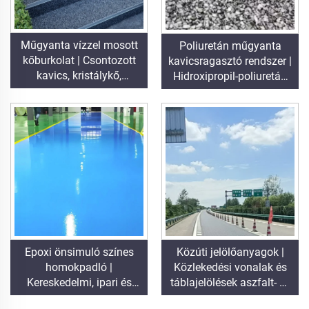
Műgyanta vízzel mosott
Poliuretán műgyanta
kőburkolat | Csontozott
kavicsragasztó rendszer |
kavics, kristálykő,
Hidroxipropil-poliuretán
kőszőnyeg kereskedelmi
tájépítészeti és díszítő
és lakóépítési célra
célokra
Epoxi önsimuló színes
Közúti jelölőanyagok |
homokpadló |
Közlekedési vonalak és
Kereskedelmi, ipari és
táblajelölések aszfalt- és
premium lakóépítési
betonburkolatokhoz