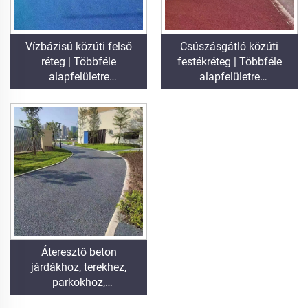
márványhoz,
burkolólapokhoz,
áteresztő betonhoz,
Vízbázisú közúti felső
Csúszásgátló közúti
járműalkalmazásokhoz
réteg | Többféle
festékréteg | Többféle
stb.
alapfelületre
alapfelületre
alkalmazható színváltó
alkalmazható
bevonat beltéri és kültéri
védőbevonat beltéri és
burkolatokhoz
kültéri burkolatokhoz
Áteresztő beton
járdákhoz, terekhez,
parkokhoz,
parkolóhelyekhez és