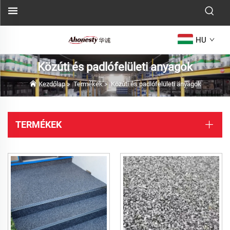
HU
Közúti és padlófelületi anyagok
Kezdőlap
>
Termékek
>
Közúti és padlófelületi anyagok
TERMÉKEK