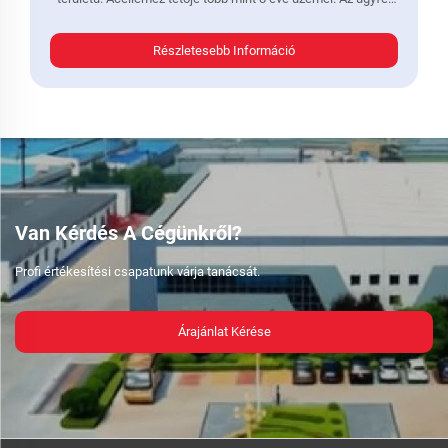
problémái: A nyári műhely hőmérséklete...
Részletesebb Információ
Van Kérdés A Cégünkről?
Profi értékesítési csapatunk várja tanácsát.
Árajánlat Kérése