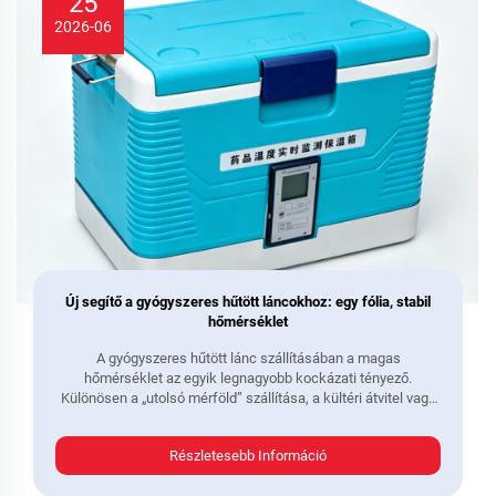
25
2026-06
Új segítő a gyógyszeres hűtött láncokhoz: egy fólia, stabil
hőmérséklet
A gyógyszeres hűtött lánc szállításában a magas
hőmérséklet az egyik legnagyobb kockázati tényező.
Különösen a „utolsó mérföld” szállítása, a kültéri átvitel vagy
az ideiglenes tárolás során a hagyományos hőszigetelt
konténerek – bár bizonyos hőszigetelést nyújtanak – gyakran
Részletesebb Információ
nem képesek megbízhatóan fenntartani a szükséges
hőmérsékleti tartományt...