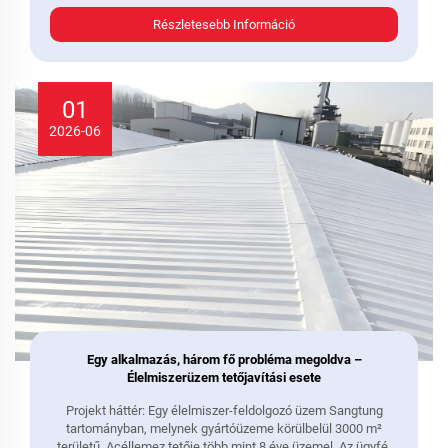
ennek eredményeként az áramfogyasztás állandóan magas
Részletesebb Információ
marad...
01
2026-06
Egy alkalmazás, három fő probléma megoldva –
Élelmiszerüzem tetőjavítási esete
Projekt háttér: Egy élelmiszer-feldolgozó üzem Sangtung
tartományban, melynek gyártóüzeme körülbelül 3000 m²
területű. Acéllemez tetője több mint 8 éve üzemel. Az ügyfél