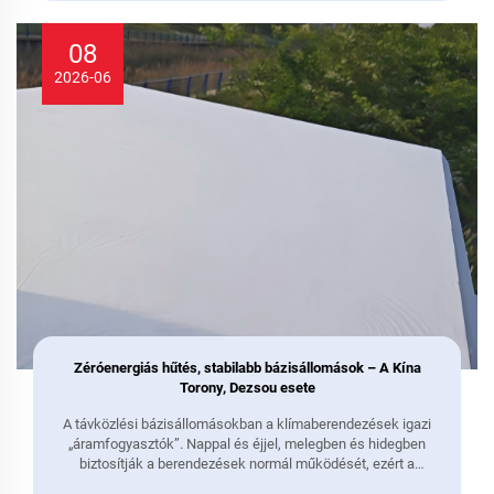
08
2026-06
Zéróenergiás hűtés, stabilabb bázisállomások – A Kína
Torony, Dezsou esete
A távközlési bázisállomásokban a klímaberendezések igazi
„áramfogyasztók”. Nappal és éjjel, melegben és hidegben
biztosítják a berendezések normál működését, ezért a
klímaberendezésnek éven át folyamatosan működnie kell –