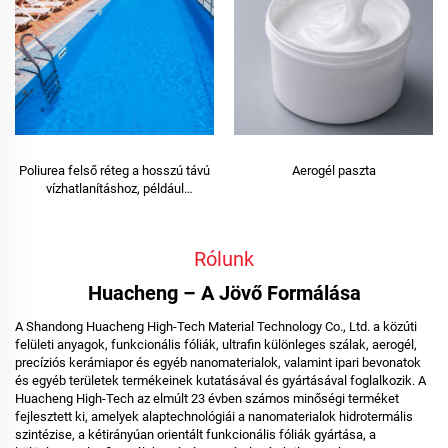
Poliurea felső réteg a hosszú távú
Aerogél paszta
vízhatlanításhoz, például
úszómedencékhez, tetőkhöz és
fürdőszobákhoz
Rólunk
Huacheng – A Jövő Formálása
A Shandong Huacheng High-Tech Material Technology Co., Ltd. a közúti
felületi anyagok, funkcionális fóliák, ultrafin különleges szálak, aerogél,
precíziós kerámiapor és egyéb nanomaterialok, valamint ipari bevonatok
és egyéb területek termékeinek kutatásával és gyártásával foglalkozik. A
Huacheng High-Tech az elmúlt 23 évben számos minőségi terméket
fejlesztett ki, amelyek alaptechnológiái a nanomaterialok hidrotermális
szintézise, a kétirányúan orientált funkcionális fóliák gyártása, a