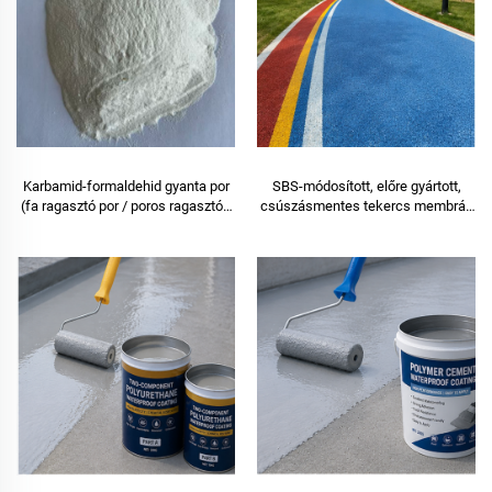
Karbamid-formaldehid gyanta por
SBS-módosított, előre gyártott,
(fa ragasztó por / poros ragasztó),
csúszásmentes tekercs membrán
amelyet mesterséges lemezek
– ≥4 mm vastagság · színes felület
gyártására használnak, többrétegű
· −10 °C-ig alkalmazható · gyors
rétegelt lemez, finomfalemez,
telepítéshez
környezetbarát lemez,
furnérborításos forgácslemez stb.
készítéséhez.