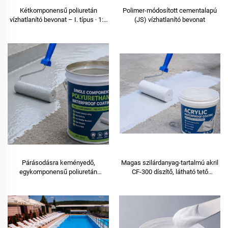
Kétkomponensű poliuretán
Polimer-módosított cementalapú
vízhatlanító bevonat – I. típus · 1:1
(JS) vízhatlanító bevonat
keverési arány · ≥92%
szilárdanyag-tartalom · −35 °C-ig
alkalmazható · B₂-E osztályozás
Párásodásra keményedő,
Magas szilárdanyag-tartalmú akril
egykomponensű poliuretán
CF-300 díszítő, látható tető
vízhatlanító bevonat – készen áll a
vízhatlanító bevonat
használatra, alapozás nélkül is
alkalmazható