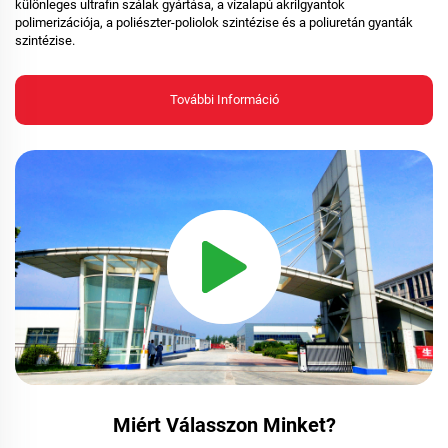
különleges ultrafin szálak gyártása, a vízalapú akrilgyantok
polimerizációja, a poliészter-poliolok szintézise és a poliuretán gyanták
szintézise.
További Információ
Miért Válasszon Minket?