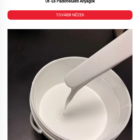
Út- És Padlófelületi Anyagok
TOVÁBB NÉZEK