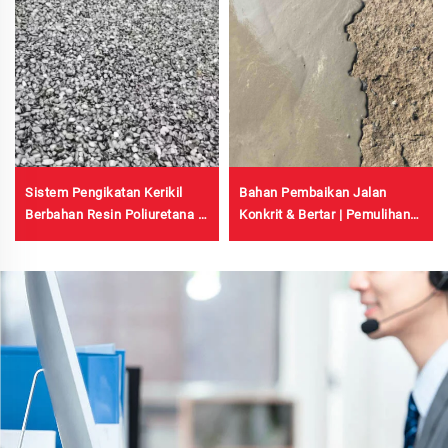
Sistem Pengikatan Kerikil
Bahan Pembaikan Jalan
Berbahan Resin Poliuretana |
Konkrit & Bertar | Pemulihan
Poliuretana Hidroksipropil
Kecacatan Permukaan Jalan
untuk Lanskap & Dekorasi
& Pembaharuan Permukaan