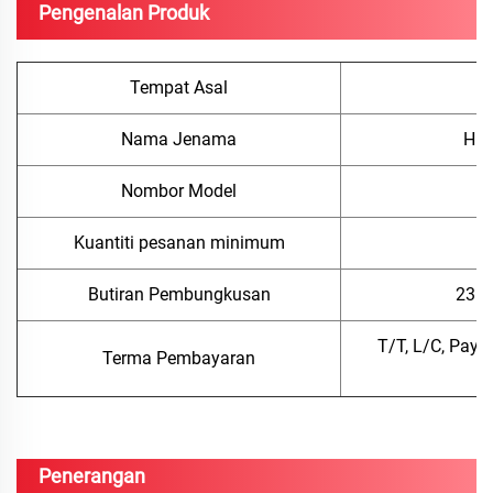
Pengenalan Produk
Tempat Asal
C
Nama Jenama
Hua
Nombor Model
Z
Kuantiti pesanan minimum
1
Butiran Pembungkusan
23 k
T/T, L/C, PayP
Terma Pembayaran
T
Penerangan