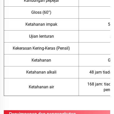
Kandungan pepejal
≥
Gloss (60°)
3
Ketahanan impak
50
Ujian lenturan
≤
Kekerasan Kering-Keras (Pensil)
Ketahanan
Gr
Ketahanan alkali
48 jam tiada
168 jam: tiada
Ketahanan air
peng