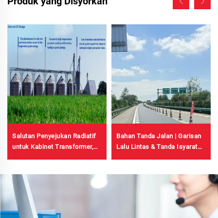
Produk yang Disyorkan
Salutan Penyejukan Radiatif
Bahan Tanda Jalan | Garisan
untuk Kabinet Transformer,
Lalu Lintas & Tanda Isyarat
Bangunan Kilang Jubin Keluli
untuk Permukaan Jalan
Warna, Tangki Simpanan
Bertar & Konkrit
Bijirin, Tangki Simpanan
Minyak