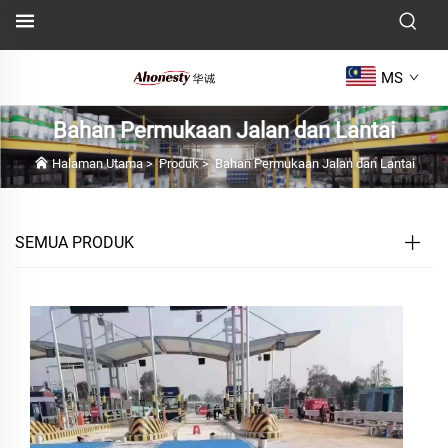
MS
Bahan Permukaan Jalan dan Lantai
Halaman Utama
>
Produk
>
Bahan Permukaan Jalan dan Lantai
SEMUA PRODUK