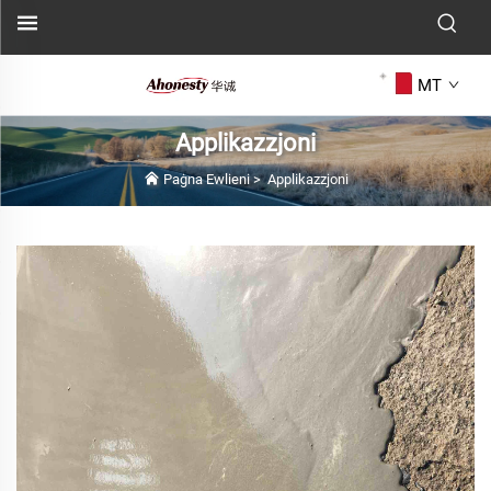
MT
Applikazzjoni
Paġna Ewlieni
>
Applikazzjoni