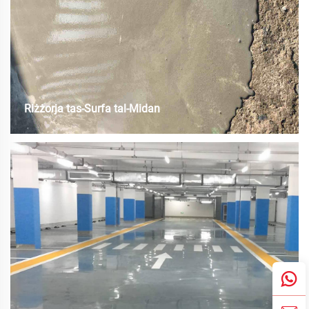
Riżżorja tas-Surfa tal-Midan
Il-Materjal għar-Riparazzjoni tar-Rut huwa kompożit għoli-
performanza li jinkludi materjali inorġani speċjali, resins polimeriċi,
aggregati super-resistenti għall-użu u addittivi speċjalizzati. Huwa
mingħajr tossiċità, ħlisien għall-ambjent u joffri applikazzjoni
sempliċi...