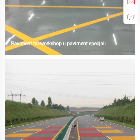
Paviment tal-workshop u paviment speċjali
Il-biżut tal-murtar tal-poljuriżan huwa sistema li tiswew b’l-istess,
ta’ medja sa għolja u monolitika ta’ erba’ komponenti. Jikkonsisti
minn ħlas tal-poljuriżan bbażat fuq l-ilma imseħħa bil-ċement u bil-
ġebel biex tifforma strata ta’ murtar ta’ prestazzjoni għolja. Dan il-
biżut jo...