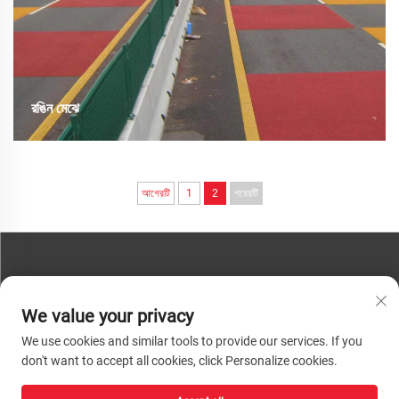
রঙিন মেঝে
রঙিন অ্যান্টি-স্লিপ প্যাভমেন্ট একটি উদ্ভাবনী রাস্তা সারফেসিং প্রযুক্তি যা সাধারণ কালো
অ্যাসফাল্ট এবং ধূসর কংক্রিটকে দৃষ্টিনন্দন, রঙিন এবং পিছল প্রতিরোধী পৃষ্ঠে রূপান্তরিত করে।
এই প্রযুক্তিটি শহরতলির...
আগেরটি
1
2
পরেরটি
যোগাযোগ করুন
We value your privacy
ফোন:
+86-13793890209
We use cookies and similar tools to provide our services. If you
টেল:
+86-13793890209
don't want to accept all cookies, click Personalize cookies.
মেইল:
[email protected]