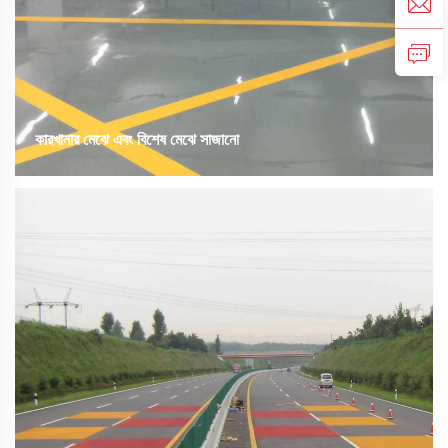
কারখানার মেঝে এবং বিশেষ মেঝে সাজানো
পলিউরেথেন মর্টার ফ্লোরিং হল একটি স্ব-স্তরীকরণ, মধ্যম থেকে ভারী-ব্যবহারযোগ্য,
এককাঠের, চার-উপাদান বিশিষ্ট সিস্টেম। এটি জল-ভিত্তিক পলিউরেথেন বাইন্ডার, সিমেন্ট এবং
আঁশ উপাদানগুলির সংমিশ্রণে গঠিত একটি উচ্চ-কার্যকর মর্টার স্তর তৈরি করে। এই ফ্লোরিং
সিস্টেমটি অসাধারণ ক্ষয় প্রতিরোধ ক্ষমতা, আঘাত প্রতিরোধ শক্তি, রাসায়নিক প্রতিরোধ
ক্ষমতা এবং বিভিন্ন ভৌত চাপের বিরুদ্ধে টিকে থাকার ক্ষমতা প্রদান করে...