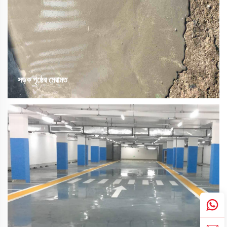
সড়ক পৃষ্ঠের মেরামত
সড়ক মেরামত উপকরণ হল একটি উচ্চ-কার্যকরী পলিমার কম্পোজিট, যা বিশেষ অজৈব উপকরণ,
পলিমার রেজিন, অতিম ক্ষয়-প্রতিরোধী আঁটোয়া এবং বিশেষায়িত যোজক থেকে তৈরি করা
হয়েছে। এটি নিরাপদ, পরিবেশ-বান্ধব এবং সহজ প্রয়োগযোগ্য...