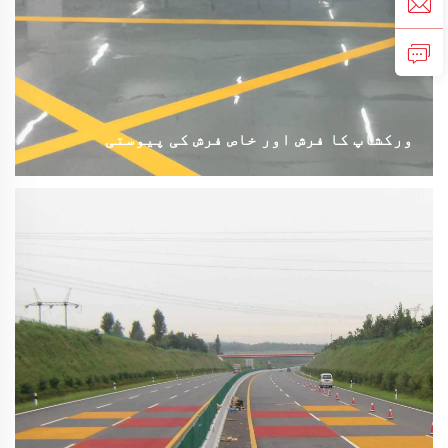
ورکشاپ کا فرش اور خاص فرش کی پیوستی
پالی یوریتھین مورٹار فرش ایک خود سطحی، درمیانہ سے
شدید استعمال کے لیے، یکساں (مونولیتھک)، چار اجزاء پر
مشتمل نظام ہے۔ اس میں پانی پر مبنی پالی یوریتھین
بائنڈر کو سیمنٹ اور موادِ تراکب کے ساتھ ملا کر ایک اعلی
کارکردگی کا مورٹار لیئر بنایا جاتا ہے۔ یہ فرش غیر
معمولی پہننے کے مقابلے، تصادم کی طاقت، کیمیائی
مزاحمت، اور مختلف جسمانی دباؤ کے مقابلے میں مضبوطی
فراہم کرتا ہے۔