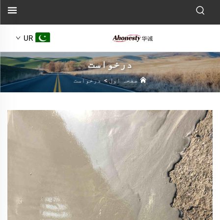
UR
درخواست
صفحہ اول
>
درخواست