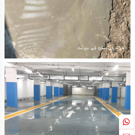
سڑک کی سطح کی مرمت
سرکاری سڑک کی مرمت کا مواد ایک اعلیٰ کارکردگی والا
پولیمر مرکب ہے جو خاص غیر عضوی مواد، پولیمر رال،
انتہائی پہنے کے مقابلے کے قابل دانے اور مخصوص
اضافیات سے تیار کیا گیا ہے۔ یہ غیر زہریلا، ماحول دوست
ہے اور اس کا استعمال آسان ہے...