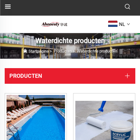
NL
Waterdichte producten
Startpagina
>
Producten
>
Waterdichte producten
PRODUCTEN