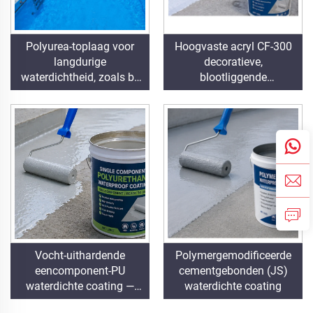
Polyurea-toplaag voor
Hoogvaste acryl CF-300
langdurige
decoratieve,
waterdichtheid, zoals bij
blootliggende
zwembaden, daken en
dakwaterdichte coating
badkamers
Vocht-uithardende
Polymergemodificeerde
eencomponent-PU
cementgebonden (JS)
waterdichte coating —
waterdichte coating
direct gebruiksklaar, geen