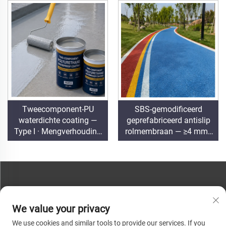
primer nodig
Tweecomponent-PU
SBS-gemodificeerd
waterdichte coating —
geprefabriceerd antislip
Type I · Mengverhouding
rolmembraan — ≥4 mm ·
1:1 · ≥92% vaste stof ·
Kleurlaag · Geschikt tot
Geschikt tot −35 °C ·
−10 °C · Snelinstallatie
Klasse B₂-E
NEEM CONTACT MET ONS OP
We value your privacy
Telefoon:
+86-13793890209
We use cookies and similar tools to provide our services. If you