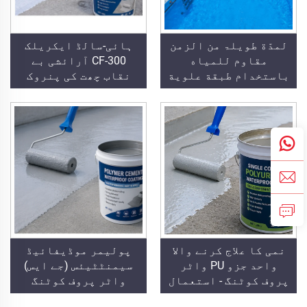
لمدّة طویلۃ من الزمن
ہائی-سالڈ ایکریلک
مقاوم للمیاه
CF-300 آرائشی بے
باستخدام طبقة علویة
نقاب چھت کی پنروک
من البولیوریا، مثل
کوٹنگ
حمامات السباحة
والأسطح والحمامات
نمی کا علاج کرنے والا
پولیمر موڈیفائیڈ
واحد جزو PU واٹر
سیمنٹٹیئس (جے ایس)
پروف کوٹنگ - استعمال
واٹر پروف کوٹنگ
کے لیے تیار، پرائمر