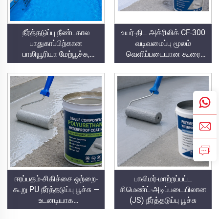
நீர்த்தடுப்பு நீண்டகால
உயர்-திட அக்ரிலிக் CF-300
பாதுகாப்பிற்கான
வடிவமைப்பு மூலம்
பாலியூரியா மேற்பூச்சு,
வெளிப்படையான கூரை
எ.கா., நீச்சல் குளங்கள்,
நீர்த்தடுப்பு பூச்சு
கட்டிட உச்சிகள் மற்றும்
குளியலறைகள்
ஈரப்பதம்-சிகிச்சை ஒற்றை-
பாலிமர்-மாற்றப்பட்ட
கூறு PU நீர்த்தடுப்பு பூச்சு —
சிமெண்ட்-அடிப்படையிலான
உடனடியாக
(JS) நீர்த்தடுப்பு பூச்சு
பயன்படுத்தக்கூடியது,