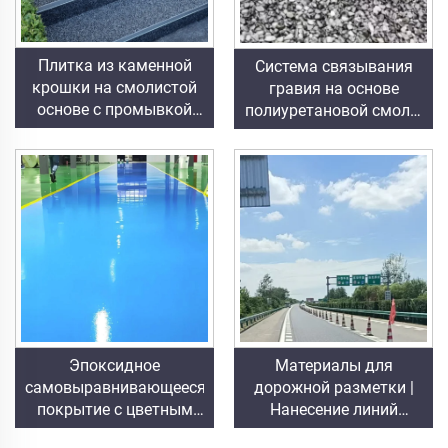
Плитка из каменной
Система связывания
крошки на смолистой
гравия на основе
основе с промывкой
полиуретановой смолы
водой | Каменная
| Гидроксипропиловый
крошка с выраженной
полиуретан для
текстурой,
ландшафтного дизайна
кристаллический
и декоративного
камень, каменный
оформления
ковер для
коммерческого и
жилого строительства
Эпоксидное
Материалы для
самовыравнивающееся
дорожной разметки |
покрытие с цветным
Нанесение линий
песком | Для
движения и дорожных