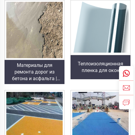
коммерческих,
знаков на
промышленных и
асфальтобетонные и
элитных жилых
цементобетонные
объектов
покрытия
Теплоизоляционная
Материалы для
пленка для окон
ремонта дорог из
бетона и асфальта |
Восстановление
дефектов дорожного
полотна и обновление
его поверхности