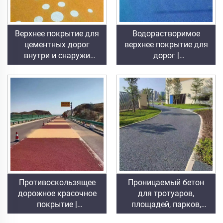
Верхнее покрытие для
Водорастворимое
цементных дорог
верхнее покрытие для
внутри и снаружи
дорог |
помещений
Многофункциональное
(используется
цветное покрытие для
совместно с
изменения оттенка
праймером ST400),
поверхностей внутри и
асфальтовых дорог,
снаружи помещений
асфальтовой
гидроизоляции,
реконструкции на
основе силиконового
ПУ, ПМА, ЭПДМ,
эпоксидных оснований
Противоскользящее
Проницаемый бетон
на водной или
дорожное красочное
для тротуаров,
масляной основе,
покрытие |
площадей, парков,
мрамора, тротуарной
Многофункциональное
автостоянок и других
плитки, проницаемого