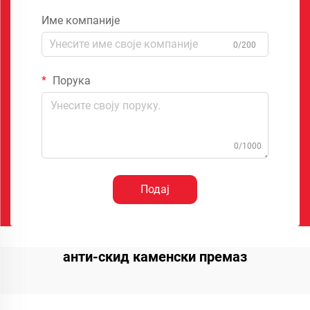
Име компаније
0/200
Порука
0/1000
Подај
анти-скид каменски премаз