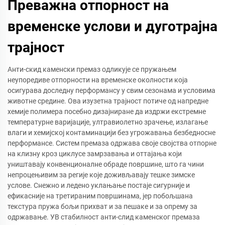
Преважна отпорност на
временске услови и дуготрајна
трајност
Анти-скид каменски премаз одликује се пружањем
неупоредиве отпорности на временске околности која
осигурава доследну перформансу у свим сезонама и условима
животне средине. Ова изузетна трајност потиче од напредне
хемије полимера посебно дизајниране да издржи екстремне
температурне варијације, ултравиолетно зрачење, излагање
влаги и хемијској контаминацији без угрожавања безбедносне
перформансе. Систем премаза одржава своје својства отпорне
на клизну кроз циклусе замрзавања и оттајања који
уништавају конвенционалне обраде површине, што га чини
непроцењивим за регије које доживљавају тешке зимске
услове. Снежно и ледено уклањање постаје сигурније и
ефикасније на третираним површинама, јер побољшана
текстура пружа бољи прихват и за пешаке и за опрему за
одржавање. УВ стабилност анти-слид каменског премаза