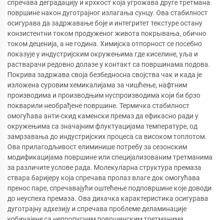
спречава деградацију и крхкост која угрожава друге третмана
површине након дуготрајног излагања сунцу. Ова стабилност
осигурава да задржавање боје и интегритет текстуре остану
конзистентни током продуженог живота покрывања, обично
током деценија, а не година. Химијска отпорност се посебно
показује у индустријским окружењима где киселине, уља и
растварачи редовно долазе у контакт са површинама подова.
Покрива задржава своја безбедносна својства чак и када је
изложена суровим хемикалијама за чишћење, нафтним
производима и производњим нуспроизводима који би брзо
покварили необрађене површине. Термичка стабилност
омогућава анти-скид каменски премаз да ефикасно ради у
окружењима са значајним флуктуацијама температуре, од
замрзавања до индустријских процеса са високом топлотом.
Ова прилагодљивост елиминише потребу за сезонским
модификацијама површине или специјализованим третманима
за различите услове рада. Молекуларна структура премаза
ствара баријеру која спречава пролаз влаге док омогућава
пренос паре, спречавајући оштећење подповршине које доводи
до неуспеха премаза. Ова дихачка карактеристика осигурава
дуготрајну адхезију и спречава проблеме деламинације
уобичајене са непропусним површинским третманима.