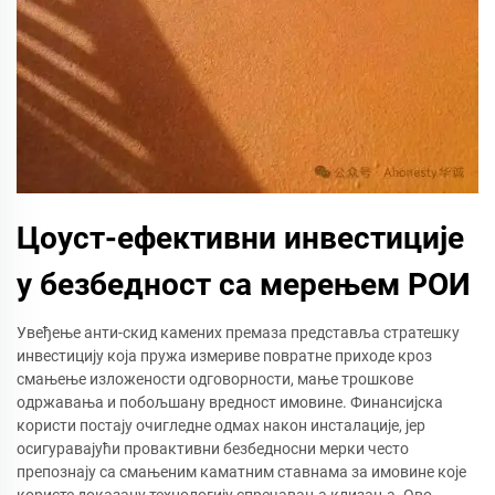
Цоуст-ефективни инвестиције
у безбедност са мерењем РОИ
Увеђење анти-скид камених премаза представља стратешку
инвестицију која пружа измериве повратне приходе кроз
смањење изложености одговорности, мање трошкове
одржавања и побољшану вредност имовине. Финансијска
користи постају очигледне одмах након инсталације, јер
осигуравајући провактивни безбедносни мерки често
препознају са смањеним каматним ставнама за имовине које
користе доказану технологију спречавања клизања. Ово