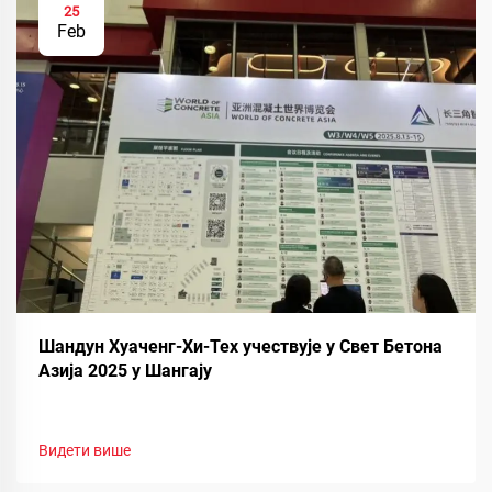
25
Feb
Шандун Хуаченг-Хи-Тех учествује у Свет Бетона
Азија 2025 у Шангају
Видети више