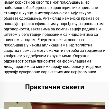
имају користи од овог трајног побољшања, јер
побољшане безбедносне карактеристике привлаче
станаре и купце, а истовремено смањују текуће
обавезе одржавања. Анти-слид каменски премаз се
показује трошко-ефикасним у поређењу са расплатом
одговорности, захтевима за компензацију радника и
штетом у репутацији повезаним са инцидентима са
клизном и падом. Енергетска ефикасност се
побољшава у неким апликацијама, јер топлотна
својства премаза могу смањити потребе за грејањем и
хлађењем у одређеним окружењима. Окружна
одрживост остаје приоритет, са формулацијама
дизајнираним да минимизирају еколошки утицај док
пружају супериорне карактеристике перформанси.
Практични савети