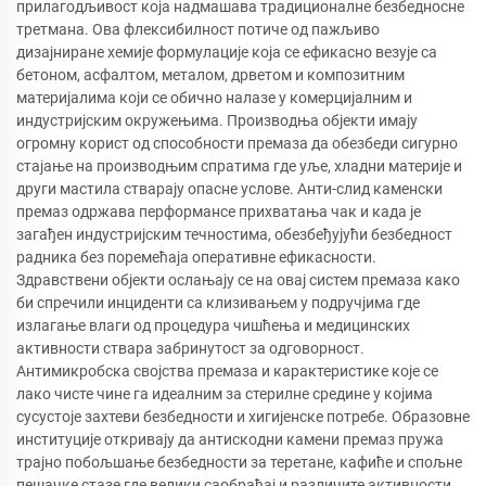
прилагодљивост која надмашава традиционалне безбедносне
третмана. Ова флексибилност потиче од пажљиво
дизајниране хемије формулације која се ефикасно везује са
бетоном, асфалтом, металом, дрветом и композитним
материјалима који се обично налазе у комерцијалним и
индустријским окружењима. Производња објекти имају
огромну корист од способности премаза да обезбеди сигурно
стајање на производњим спратима где уље, хладни материје и
други мастила стварају опасне услове. Анти-слид каменски
премаз одржава перформансе прихватања чак и када је
загађен индустријским течностима, обезбеђујући безбедност
радника без поремећаја оперативне ефикасности.
Здравствени објекти ослањају се на овај систем премаза како
би спречили инциденти са клизивањем у подручјима где
излагање влаги од процедура чишћења и медицинских
активности ствара забринутост за одговорност.
Антимикробска својства премаза и карактеристике које се
лако чисте чине га идеалним за стерилне средине у којима
сусустоје захтеви безбедности и хигијенске потребе. Образовне
институције откривају да антискодни камени премаз пружа
трајно побољшање безбедности за теретане, кафиће и спољне
пешачке стазе где велики саобраћај и различите активности