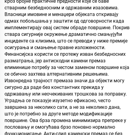
кроз бројне практичне предности које се баве
фини дрвени панел, еко-
стварним безбедносним и одржавним изазовима.
плочу, фалеран
Власници имовине и менаџери објеката откривају
партикулски плочу итд.
одмах побољшања у заштити од одговорности када
имплементирају овај систем обраде површине. Покрив
ствара сигурније окружење драматично смањујући
инциденте са клизима, што се преводи у ниже премије
осигурања и смањење правне изложености.
Финансијска користи се протежу изван безбедносних
разматрања, јер антискодни камени премаз
елиминише потребу за честом заменом површине која
се обично захтева алтернативним решењима.
Извонредна трајност премаза значи да објекти могу
сигурно да раде без константних прекида у
одржавању или неочекиваних трошкова за поправку.
Уградња се показује изузетно ефикасно, често
завршена за неколико сати, а не за неколико дана,
што је потребно за друге методе модификације
површине. Ова брза промена минимизира препреке у
пословању и омогућава брзо поновно нормално
функционисање. Анти-слид каменски премаз се без