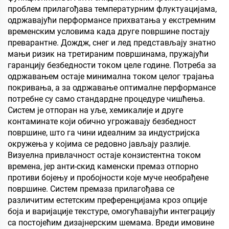
проблем прилагођава температурним флуктуацијама,
одржавајући перформансе прихватања у екстремним
временским условима када друге површине постају
преварантне. Дождж, снег и лед представљају знатно
мањи ризик на третираним површинама, пружајући
гаранцију безбедности током целе године. Потреба за
одржавањем остаје минимална током целог трајања
покривања, а за одржавање оптималне перформансе
потребне су само стандардне процедуре чишћења.
Систем је отпоран на уље, хемикалије и друге
контаминате који обично угрожавају безбедност
површине, што га чини идеалним за индустријска
окружења у којима се редовно јављају разлије.
Визуелна привлачност остаје конзистентна током
времена, јер анти-скид каменски премаз отпорно
противи бојењу и пробојности које муче необрађене
површине. Систем премаза прилагођава се
различитим естетским преференцијама кроз опције
боја и варијације текстуре, омогућавајући интеграцију
са постојећим дизајнерским шемама. Вреди имовине