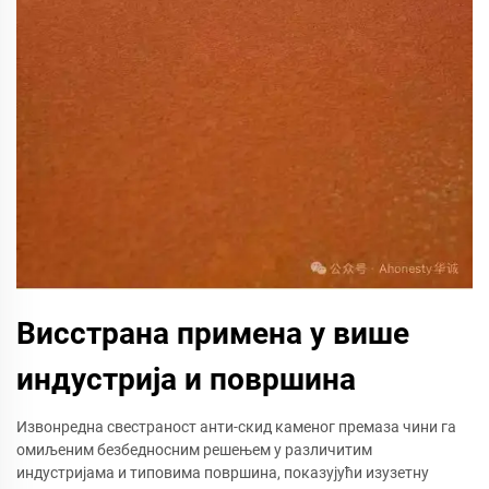
Висстрана примена у више
индустрија и површина
Извонредна свестраност анти-скид каменог премаза чини га
омиљеним безбедносним решењем у различитим
индустријама и типовима површина, показујући изузетну