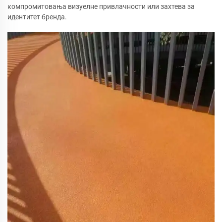
компромитовања визуелне привлачности или захтева за
идентитет бренда.