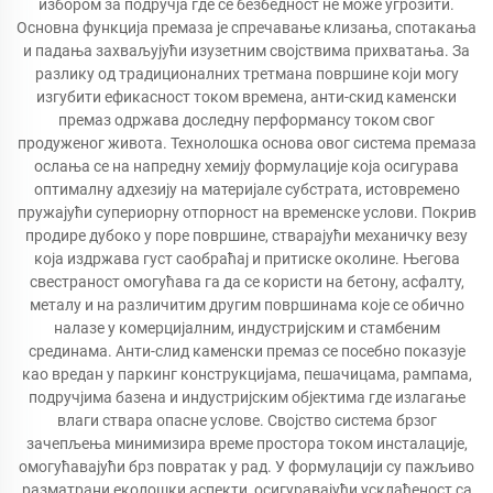
избором за подручја где се безбедност не може угрозити.
Основна функција премаза је спречавање клизања, спотакања
и падања захваљујући изузетним својствима прихватања. За
разлику од традиционалних третмана површине који могу
изгубити ефикасност током времена, анти-скид каменски
премаз одржава доследну перформансу током свог
продуженог живота. Технолошка основа овог система премаза
ослања се на напредну хемију формулације која осигурава
оптималну адхезију на материјале субстрата, истовремено
пружајући супериорну отпорност на временске услови. Покрив
продире дубоко у поре површине, стварајући механичку везу
која издржава густ саобраћај и притиске околине. Његова
свестраност омогућава га да се користи на бетону, асфалту,
металу и на различитим другим површинама које се обично
налазе у комерцијалним, индустријским и стамбеним
срединама. Анти-слид каменски премаз се посебно показује
као вредан у паркинг конструкцијама, пешачицама, рампама,
подручјима базена и индустријским објектима где излагање
влаги ствара опасне услове. Својство система брзог
зачепљења минимизира време простора током инсталације,
омогућавајући брз повратак у рад. У формулацији су пажљиво
разматрани еколошки аспекти, осигуравајући усклађеност са