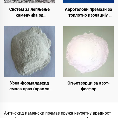
Систем за лепљење
Аерогелови премази за
каменчића од
топлотно изолацију,
полиуретанске смоле |
звучну изолацију и
Хидроксипропил
апсорпцију, отпорност на
полиуретан за уређење и
влагу и плесени, за кров,
декорацију пејзажа
солар, спољни зид,
унутрашњи зид,
преградну зид, спаваћу
собу, састанак и
учионицу, КТВ, по
Уреа-формалдехид
Огњотворци за азот-
смола прах (прах за
фосфор
лепило од дрвета/прилеп
за прах) који се користи
у производњи вештачких
плоча, укључујући
Анти-скид каменски премаз пружа изузетну вредност
вишеслојни фалекар,