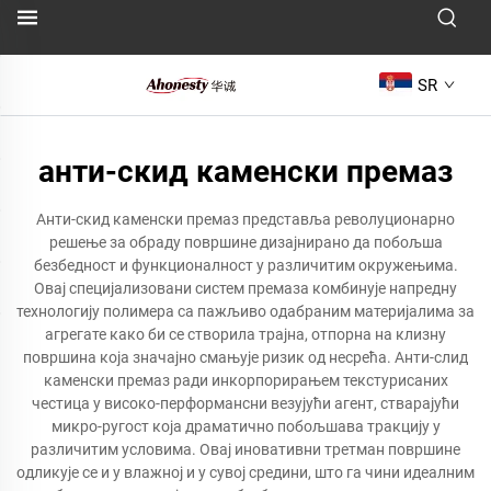
SR
анти-скид каменски премаз
Анти-скид каменски премаз представља револуционарно
решење за обраду површине дизајнирано да побољша
безбедност и функционалност у различитим окружењима.
Овај специјализовани систем премаза комбинује напредну
технологију полимера са пажљиво одабраним материјалима за
агрегате како би се створила трајна, отпорна на клизну
површина која значајно смањује ризик од несрећа. Анти-слид
каменски премаз ради инкорпорирањем текстурисаних
честица у високо-перформансни везујући агент, стварајући
микро-ругост која драматично побољшава тракцију у
различитим условима. Овај иновативни третман површине
одликује се и у влажној и у сувој средини, што га чини идеалним