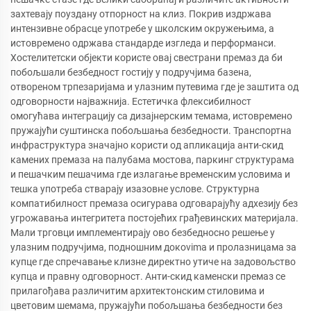
захтевају поуздану отпорност на клиз. Покрив издржава
интензивне обрасце употребе у школским окружењима, а
истовремено одржава стандарде изгледа и перформанси.
Хостелитетски објекти користе овај свестрани премаз да би
побољшали безбедност гостију у подручјима базена,
отвореном трпезаријама и улазним путевима где је заштита од
одговорности најважнија. Естетичка флексибилност
омогућава интеграцију са дизајнерским темама, истовремено
пружајући суштинска побољшања безбедности. Транспортна
инфраструктура значајно користи од апликација анти-скид
камених премаза на палубама мостова, паркинг структурама
и пешачким пешачима где излагање временским условима и
тешка употреба стварају изазовне услове. Структурна
компатибилност премаза осигурава одговарајућу адхезију без
угрожавања интегритета постојећих грађевинских материјала.
Мали трговци имплементирају ово безбедносно решење у
улазним подручјима, подношним докovima и пролазницама за
купце где спречавање клизне директно утиче на задовољство
купца и правну одговорност. Анти-скид каменски премаз се
прилагођава различитим архитектонским стиловима и
цветовим шемама, пружајући побољшања безбедности без