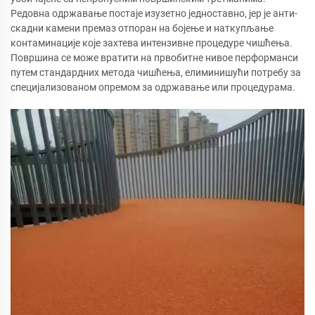
Редовна одржавање постаје изузетно једноставно, јер је анти-
скадни камени премаз отпоран на бојење и наткупљање
контаминације које захтева интензивне процедуре чишћења.
Површина се може вратити на првобитне нивое перформанси
путем стандардних метода чишћења, елиминишући потребу за
специјализованом опремом за одржавање или процедурама.