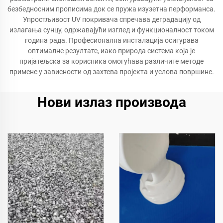
безбедносним прописима док се пружа изузетна перформанса.
Упростљивост UV покривача спречава деградацију од
излагања сунцу, одржавајући изглед и функционалност током
година рада. Професионална инсталација осигурава
оптималне резултате, иако природа система која је
пријатељска за корисника омогућава различите методе
примене у зависности од захтева пројекта и услова површине.
Нови излаз производа