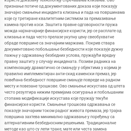
признање потиче од документованих доказа који показују
значајно смањење инцидента клизања и пада на површинама
које су третиране квалитетним системом за премазивање
камена против коси. Заштита правне одговорности пружа
можда најзначајније финансијске користи, јер се расплате од
клизања и пада често прелазе укупну цену свеобухватне
обраде површине са значајним маржама. Покрив ствара
документовано побољшање безбедности које показује дужну
пажњу у одржавању безбедних услова, пружајући вредну
правну заштиту у случају инцидената. Позиви радника на
компензацију драматично се смањују у објектима у којима је
правилно имплементиран анти-скид каменски премаз, јер
повећана безбедност површине смањује повреде на радном
месту и повезане трошкове. Ово смањење искустава од штета
често резултира нижим премијама осигурања и побољшаним
стопама модификације искустава које пружају текуће
финансијске користи. Смањење трошкова одржавања се
показује значајним током радног живота премаза, јер трајна
површина захтева минимално одржавање у поређењу са
алтернативним безбедносним решењима. Традиционалне
методе као што су лепи траке, мате или честа замена