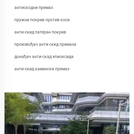
антискодни премаз
пружни покрив против коси
анти-скид патеран покрив
произвођач анти-скид премаза
донађач анти-скад епиоксида
анти-скид каменски премаз