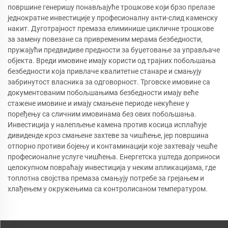
површине генеришу понављајуће трошкове који брзо прелазе
једнократне инвестиције у професионалну анти-слид каменску
накит. Дуготрајност премаза елиминише цикличне трошкове
за замену повезане са привременим мерама безбедности,
пружајући предвидиве предности за буџетовање за управљаче
објекта. Вреди имовине имају користи од трајних побољшања
безбедности која привлаче квалитетне станаре и смањују
забринутост власника за одговорност. Трговске имовине са
документованим побољшањима безбедности имају веће
стажене имовине и имају смањене периоде некућене у
поређењу са сличним имовинама без ових побољшања.
Инвестиција у налепљење камена против косица исплаћује
дивиденде кроз смањене захтеве за чишћење, јер површина
отпорно противи бојењу и контаминацији које захтевају чешће
професионалне услуге чишћења. Енергетска уштеда доприноси
целокупном повраћају инвестиција у неким апликацијама, где
топлотна својства премаза смањују потребе за грејањем и
хлађењем у окружењима са контролисаном температуром.