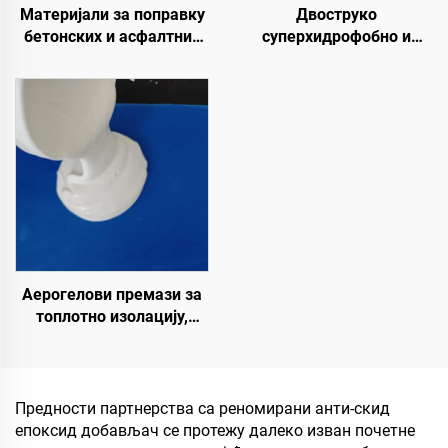
Материјали за поправку
Двоструко
бетонских и асфалтних
суперхидрофобно и
путева | Санација
суперлеофобно горње
оштећења коловоза и
премаз за употребу са
реновирање површина
радијативним хладним
премазима или у другим
сценаријама који
захтевају хидрофобна и
олеофобна својства
Аерогелови премази за
топлотно изолацију,
звучну изолацију и
апсорпцију, отпорност на
влагу и плесени, за кров,
солар, спољни зид,
Предности партнерства са реномирани анти-скид
унутрашњи зид,
епоксид добављач се протежу далеко изван почетне