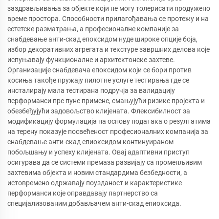
заздрављивања за објекте који не могу толерисати продужено
време простора. Способности прилагођавања се протежу и на
естетске разматрања, а професионалне компаније за
снабдевање анти-скад епоксидом нуде широке опције боја,
избор декоративних агрегата и текстуре завршних делова које
испуњавају функционалне и архитектонске захтеве.
Организације снабдевача епоксидом који се бори против
косиња такође пружају пилотне услуге тестирања где се
инсталирају мала тестирана подручја за валидацију
перформанси пре пуне примене, смањујући ризике пројекта и
обезбеђујући задовољство клијената. Флексибилност за
модификацију формулација на основу података о резултатима
на терену показује посвећеност професионалних компанија за
снабдевање анти-скад епиоксидом континуираном
побољшању и успеху клијената. Овај адаптивни приступ
осигурава да се системи премаза развијају са променљивим
захтевима објекта и новим стандардима безбедности, а
истовремено одржавају поузданост и карактеристике
перформанси које оправдавају партнерство са
специјализованим добављачем анти-скад епиоксида.