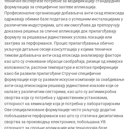
техничке експертизе потребне за модификацију стандардних
формулација за специфичне захтеве апликација.
Професионалне организације добављача анти-скад епиоксида
одржавају обимне базе података о успешним инсталацијама у
различитим индустријама, што им омогућава да препоручују
доказана решења за сличне апликације док прилагођавају
формулу за решавање јединствених услова локације или
захтјева за перформансе. Процес прилагођавања обично
укључује детаљне сесије консултација у којима технички
тимови добављача анти-скад епоксида анализирају факторе
као што су очекивани обрасци саобраћаја, ризици од хемијске
изложености, распони температуре и естетске преференције
како би развили прилагођене Стручне специфичне
формулације које су развиле искусне компаније за снабдевање
анти-скад епиоксидом решавају јединствене изазове који се
налазе у различитим секторима, као што су антимикробна
својства која су потребна у здравственим установама,
отпорност на хемикалије која је потребна у лабораторијским
Ове специјализоване формулације често укључују додатне
побољшаваче перформанси као што су статичка дисипативна
својства за производњу електронике, побољшана УВ
отпорност за спољне апликације или технологија брзе