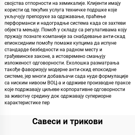
својства отпорности на хемикалије. Клијенти имају
користи од текућих услуга техничке подршке које
укључују препоруке за одржавање, праћење
перформанси и надоградње система када се захтеви
објекта мењају. Помоћ у складу са регулативама коју
пружају познате компаније за снабдевање анти-скад
епиоксидним помоћу помаже купцима да испуне
стандарде безбедности на радном месту и
грађевинске законе, а истовремено смањују
изложеност одговорности. Еколошка разматрања
такође фаворизују модерне анти-скид епоксидне
системе, јер многи добављачи сада нуде формулације
са ниским нивоом ВОЦ-а и одрживе производне праксе
које подржавају циљеве корпоративне одговорности
за животну средину док одржавају супериорне
карактеристике пер
Савеси и трикови