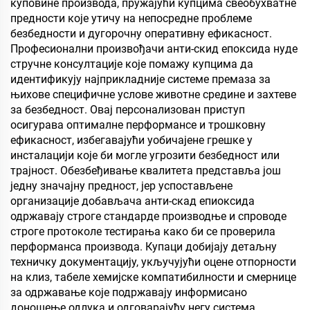
преградну зид, спаваћу
куповине производа, пружајући купцима свеобухватне
собу, састанак и
предности које утичу на непосредне проблеме
учионицу, КТВ, по
безбедности и дугорочну оперативну ефикасност.
Професионални произвођачи анти-скид епоксида нуде
стручне консултације које помажу купцима да
идентификују најприкладније системе премаза за
њихове специфичне услове животне средине и захтеве
за безбедност. Овај персонализован приступ
осигурава оптималне перформансе и трошковну
ефикасност, избегавајући уобичајене грешке у
инсталацији које би могле угрозити безбедност или
трајност. Обезбеђивање квалитета представља још
једну значајну предност, јер успостављене
организације добављача анти-скад епиоксида
одржавају строге стандарде производње и спроводе
строге протоколе тестирања како би се проверила
перформанса производа. Купаци добијају детаљну
техничку документацију, укључујући оцене отпорности
на клиз, табеле хемијске компатибилности и смернице
за одржавање које подржавају информисано
доношење одлука и одговарајућу негу система.