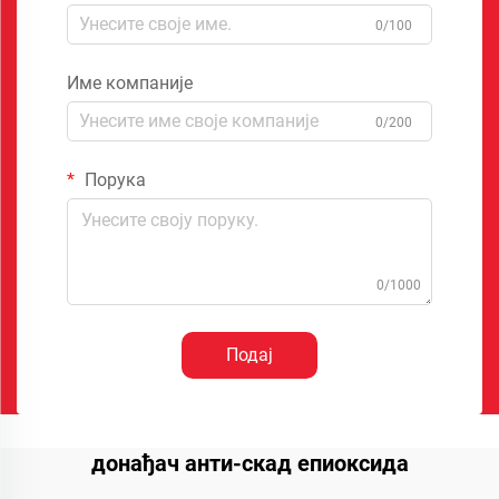
0/100
Име компаније
0/200
Порука
0/1000
Подај
донађач анти-скад епиоксида