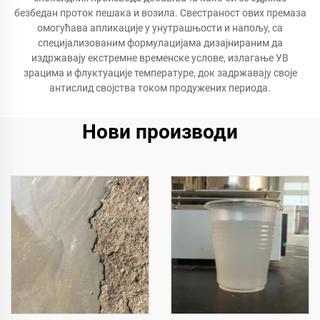
безбедан проток пешака и возила. Свестраност ових премаза
омогућава апликације у унутрашњости и напољу, са
специјализованим формулацијама дизајнираним да
издржавају екстремне временске услове, излагање УВ
зрацима и флуктуације температуре, док задржавају своје
антислид својства током продужених периода.
Нови производи