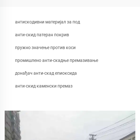
антискодивни материјал за под
анти-скид патеран покрив
пружно значење против коси
промишлено анти-скадње премазивање
донађач анти-скад епиоксида
анти-скид каменски премаз