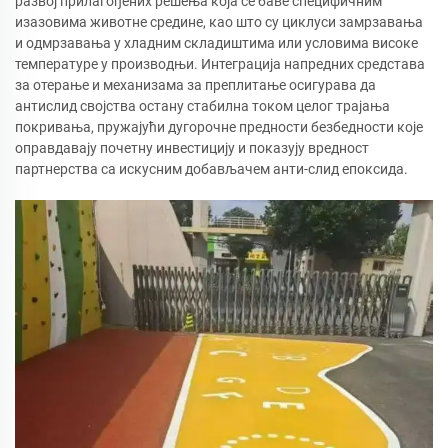
развој прилагођених решења која се баве специфичним
изазовима животне средине, као што су циклуси замрзавања
и одмрзавања у хладним складиштима или условима високе
температуре у производњи. Интеграција напредних средстава
за отерање и механизама за преплитање осигурава да
антислид својства остану стабилна током целог трајања
покривања, пружајући дугорочне предности безбедности које
оправдавају почетну инвестицију и показују вредност
партнерства са искусним добављачем анти-слид епоксида.