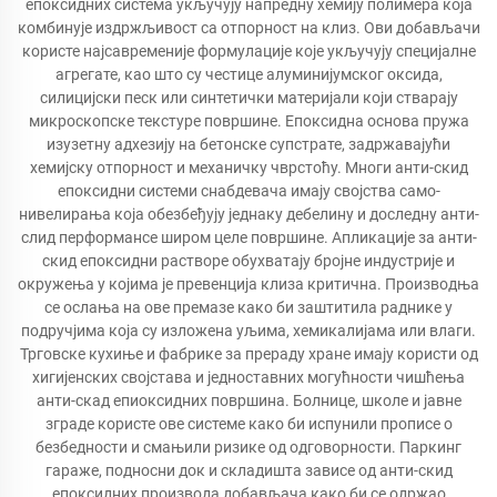
епоксидних система укључују напредну хемију полимера која
комбинује издржљивост са отпорност на клиз. Ови добављачи
користе најсавременије формулације које укључују специјалне
агрегате, као што су честице алуминијумског оксида,
силицијски песк или синтетички материјали који стварају
микроскопске текстуре површине. Епоксидна основа пружа
изузетну адхезију на бетонске супстрате, задржавајући
хемијску отпорност и механичку чврстоћу. Многи анти-скид
епоксидни системи снабдевача имају својства само-
нивелирања која обезбеђују једнаку дебелину и доследну анти-
слид перформансе широм целе површине. Апликације за анти-
скид епоксидни растворе обухватају бројне индустрије и
окружења у којима је превенција клиза критична. Производња
се ослања на ове премазе како би заштитила раднике у
подручјима која су изложена уљима, хемикалијама или влаги.
Трговске кухиње и фабрике за прераду хране имају користи од
хигијенских својстава и једноставних могућности чишћења
анти-скад епиоксидних површина. Болнице, школе и јавне
зграде користе ове системе како би испунили прописе о
безбедности и смањили ризике од одговорности. Паркинг
гараже, подносни док и складишта зависе од анти-скид
епоксидних производа добављача како би се одржао