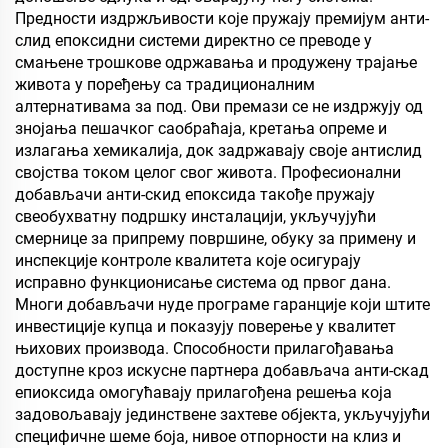
Предности издржљивости које пружају премијум анти-
слид епоксидни системи директно се преводе у
смањене трошкове одржавања и продужену трајање
живота у поређењу са традиционалним
алтернативама за под. Ови премази се не издржују од
знојања пешачког саобраћаја, кретања опреме и
излагања хемикалија, док задржавају своје антислид
својства током целог свог живота. Професионални
добављачи анти-скид епоксида такође пружају
свеобухватну подршку инсталацији, укључујући
смернице за припрему површине, обуку за примену и
инспекције контроле квалитета које осигурају
исправно функционисање система од првог дана.
Многи добављачи нуде програме гаранције који штите
инвестиције купца и показују поверење у квалитет
њихових производа. Способности прилагођавања
доступне кроз искусне партнера добављача анти-скад
епиоксида омогућавају прилагођена решења која
задовољавају јединствене захтеве објекта, укључујући
специфичне шеме боја, нивое отпорности на клиз и