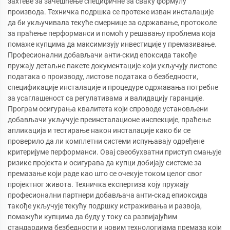
захтеве за зачешћење специфичне за сваку формулу
производа. Техничка подршка се протеже изван инсталације
да би укључивала текуће смернице за одржавање, протоколе
за праћење перформанси и помоћ у решавању проблема која
помаже купцима да максимизују инвестиције у премазивање.
Професионални добављачи анти-скид епоксида такође
пружају детаљне пакете документације који укључују листове
података о производу, листове података о безбедности,
спецификације инсталације и процедуре одржавања потребне
за усаглашеност са регулативама и валидацију гаранције.
Програм осигурања квалитета који спроводе установљени
добављачи укључује преинсталационе инспекције, праћење
апликација и тестирање након инсталације како би се
проверило да ли комплетни системи испуњавају одређене
критеријуме перформанси. Овај свеобухватни приступ смањује
ризике пројекта и осигурава да купци добијају системе за
премазање који раде као што се очекује током целог свог
пројектног живота. Техничка експертиза коју пружају
професионални партнери добављача анти-скад епиоксида
такође укључује текућу подршку истраживања и развоја,
помажући купцима да буду у току са развијајућим
стандардима безбедности и новим технологијама премаза који