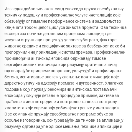
Изгледни добављач анти-скид епоксида пружа свеобухватну
техничку подршку и професионалне услуге инсталације које
обезбеђују оптималне перформансе система и задовољство
клијената током целог циклуса живота пројекта. Ова техничка
експертиза почиње детаљним проценама локације, где
искусни стручњаци процењују услове субстрата, факторе
животне средине и специфичне захтеве за безбедност како би
препоручили најприкладнији систем премаза. Професионални
произвођачи анти-скад епоксида одржавају тимове
сертификованих техничара који разумеју критичан значај
одговарајуће припреме површине, укључујући профилирање
бетона, испитивање влаге и уклањање контаминације које
директно утичу на адхезију премаза и дуговечност. Улагачка
подршка коју пружају реномирани анти-скад постављачи
епоксида укључује детаљне процедуре примене, захтеве за
праћење животне средине и контролне тачке за контролу
квалитета које спречавају уобичајене грешке у инсталацији.
Ове компаније пружају свеобухватне програме обуке за
особље изговорника, осигуравајући да тимови за апликацију
разумеју одговарајуће односе мешања, технике апликације и