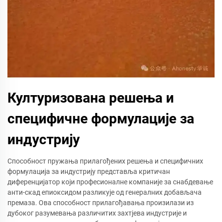
Културизована решења и
специфичне формулације за
индустрију
Способност пружања прилагођених решења и специфичних
формулација за индустрију представља критичан
диференцијатор који професионалне компаније за снабдевање
анти-скад епиоксидом разликује од генералних добављача
премаза. Ова способност прилагођавања произилази из
дубоког разумевања различитих захтјева индустрије и