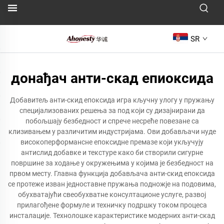
SR
донађач анти-скад епиоксида
Добавитељ анти-скид епоксида игра кључну улогу у пружању
специјализованих решења за под који су дизајнирани да
побољшају безбедност и спрече несреће повезане са
клизивањем у различитим индустријама. Ови добављачи нуде
високоперформансне епоксидне премазе који укључују
антислид добавке и текстуре како би створили сигурне
површине за ходање у окружењима у којима је безбедност на
првом месту. Главна функција добављача анти-скид епоксида
се протеже изван једноставне пружања подножје на подовима,
обухватајући свеобухватне консултационе услуге, развој
прилагођене формуле и техничку подршку током процеса
инсталације. Технолошке карактеристике модерних анти-скад