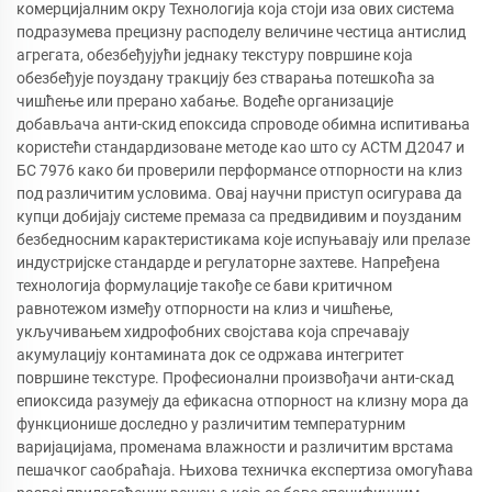
комерцијалним окру Технологија која стоји иза ових система
подразумева прецизну расподелу величине честица антислид
агрегата, обезбеђујући једнаку текстуру површине која
обезбеђује поуздану тракцију без стварања потешкоћа за
чишћење или прерано хабање. Водеће организације
добављача анти-скид епоксида спроводе обимна испитивања
користећи стандардизоване методе као што су АСТМ Д2047 и
БС 7976 како би проверили перформансе отпорности на клиз
под различитим условима. Овај научни приступ осигурава да
купци добијају системе премаза са предвидивим и поузданим
безбедносним карактеристикама које испуњавају или прелазе
индустријске стандарде и регулаторне захтеве. Напређена
технологија формулације такође се бави критичном
равнотежом између отпорности на клиз и чишћење,
укључивањем хидрофобних својстава која спречавају
акумулацију контамината док се одржава интегритет
површине текстуре. Професионални произвођачи анти-скад
епиоксида разумеју да ефикасна отпорност на клизну мора да
функционише доследно у различитим температурним
варијацијама, променама влажности и различитим врстама
пешачког саобраћаја. Њихова техничка експертиза омогућава