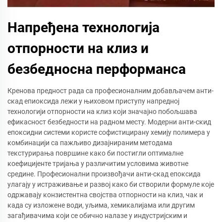
Напређена технологија
отпорности на клиз и
безбедносна перформанса
Кренова предност рада са професионалним добављачем анти-
скад епиоксида лежи у њиховом приступу напредној
технологији отпорности на клиз који значајно побољшава
ефикасност безбедности на радном месту. Модерни анти-скид
епоксидни системи користе софистицирану хемију полимера у
комбинацији са пажљиво дизајнираним методама
текстурирања површине како би постигли оптималне
коефицијенте тријања у различитим условима животне
средине. Професионални произвођачи анти-скад епоксида
улагају у истраживање и развој како би створили формуле које
одржавају конзистентна својства отпорности на клиз, чак и
када су изложене води, уљима, хемикалијама или другим
загађивачима који се обично налазе у индустријским и