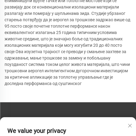
елиминишући вруће тачке или топлотне мостове који се
развијају док се конвенционални изолациони материјали
разлагају или померају у шупљинама зида. Студије убрзаног
старења потврђују да је аерогел за трошкове задржао више од
95 посто своје почетне топлотне перформансе након
еквивалентног излагања 25 година типичним условима
животне средине, што је значајно боље од традиционалних
изолационих материјала који могу изгубити 20 до 40 посто
своје Ова изузетна трајност се преводи у смањене захтеве за
одржавање, мање трошкове за замену и побољшану
поузданост система током целог живота материјала, што чини
трошковни аерогел интелигентном дугорочном инвестицијом
за критичне апликације за топлотну управљање где је
доследна перформанса од суштинског
КОНТАКТИРАЈТЕ НАС
We value your privacy
Телефон:
+86-13793890209