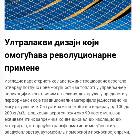
Ултралакви дизајн који
омогућава револуционарне
примене
Изгледне карактеристике лаке тежине трошковане аерогеле
отварају потпуно нове могућности за топлотну управљање у
апликацијама осетљивим на тежину, док пружају предности у
перформанси које традиционални материјали једноставно не
могу да уједначе. Са густинама које обично варирају од 100 до
200 кг/м3, трошковни аерогел тежи око 90 посто мање од
еквивалентних запремина конвенционалних изолационих
материјала, стварајући трансформативне могућности у
ваздухопловству, аутомобилу, поморској и преносивој опреми.