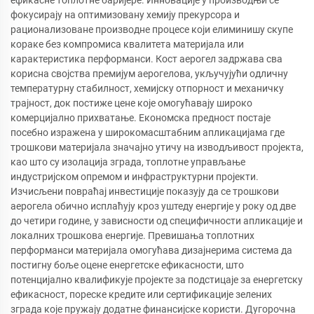
фокусирају на оптимизовану хемију прекурсора и
рационализоване производне процесе који елиминишу скупе
кораке без компромиса квалитета материјала или
карактеристика перформанси. Кост аерогел задржава сва
корисна својства премијум аерогелова, укључујући одличну
температурну стабилност, хемијску отпорност и механичку
трајност, док постиже цене које омогућавају широко
комерцијално прихватање. Економска предност постаје
посебно изражена у широкомасштабним апликацијама где
трошкови материјала значајно утичу на изводљивост пројекта,
као што су изолација зграда, топлотне управљање
индустријском опремом и инфраструктурни пројекти.
Изчисљени повраћај инвестиције показују да се трошкови
аерогела обично исплаћују кроз уштеду енергије у року од две
до четири године, у зависности од специфичности апликације и
локалних трошкова енергије. Превишања топлотних
перформанси материјала омогућава дизајнерима система да
постигну боље оцене енергетске ефикасности, што
потенцијално квалификује пројекте за подстицаје за енергетску
ефикасност, пореске кредите или сертификације зелених
зграда које пружају додатне финансијске користи. Дугорочна