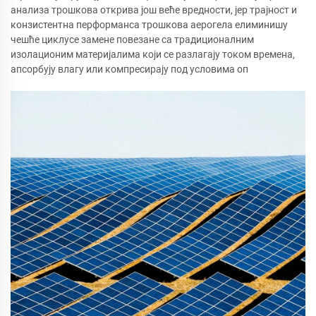
анализа трошкова открива још веће вредности, јер трајност и
конзистентна перформанса трошкова аерогела елиминишу
чешће циклусе замене повезане са традиционалним
изолационим материјалима који се разлагају током времена,
апсорбују влагу или компресирају под условима оп