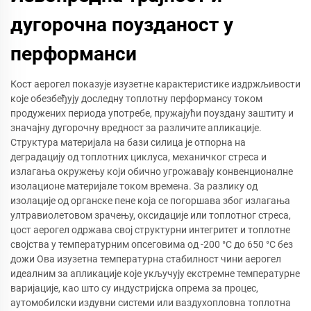
дугорочна поузданост у
перформанси
Кост аерогел показује изузетне карактеристике издржљивости
које обезбеђују доследну топлотну перформансу током
продужених периода употребе, пружајући поуздану заштиту и
значајну дугорочну вредност за различите апликације.
Структура материјала на бази силица је отпорна на
деградацију од топлотних циклуса, механичког стреса и
излагања окружењу који обично угрожавају конвенционалне
изолационе материјале током времена. За разлику од
изолације од органске пене која се погоршава због излагања
ултравиолетовом зрачењу, оксидације или топлотног стреса,
цост аерогел одржава свој структурни интегритет и топлотне
својства у температурним опсеговима од -200 °C до 650 °C без
дожи Ова изузетна температурна стабилност чини аерогел
идеалним за апликације које укључују екстремне температурне
варијације, као што су индустријска опрема за процес,
аутомобилски издувни системи или ваздухопловна топлотна