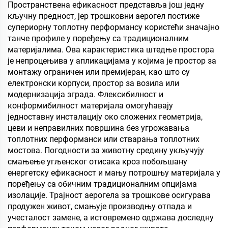
Пространствена ефикасност представља још једну
кључну предност, јер трошковни аерогел постиже
супериорну топлотну перформансу користећи значајно
танче профиле у поређењу са традиционалним
материјалима. Ова карактеристика штедње простора
је непроцењива у апликацијама у којима је простор за
монтажу ограничен или премијеран, као што су
електронски корпуси, простор за возила или
модернизација зграда. Флексибилност и
конформибилност материјала омогућавају
једноставну инсталацију око сложених геометрија,
цеви и неправилних површина без угрожавања
топлотних перформанси или стварања топлотних
мостова. Погодности за животну средину укључују
смањење угљенског отисака кроз побољшану
енергетску ефикасност и мању потрошњу материјала у
поређењу са обичним традиционалним опцијама
изолације. Трајност аерогела за трошкове осигурава
продужен живот, смањује производњу отпада и
учесталост замене, а истовремено одржава доследну