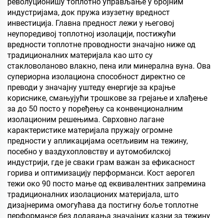
револуционишу топлотно управљање у бројним
захтевају хидрофобна и
преградну зид, спаваћу
индустријама, док пружа изузетну вредност
олеофобна својства
собу, састанак и
инвестиција. Главна предност лежи у његовој
учионицу, КТВ, по
неупоредивој топлотној изолацији, постижући
вредности топлотне проводности значајно ниже од
традиционалних материјала као што су
стакловоланово влакно, пена или минерална вуна. Ова
супериорна изолациона способност директно се
преводи у значајну уштеду енергије за крајње
кориснике, смањујући трошкове за грејање и хлађење
за до 50 посто у поређењу са конвенционалним
изолационим решењима. Сврховно лагане
карактеристике материјала пружају огромне
предности у апликацијама осетљивим на тежину,
посебно у ваздухопловству и аутомобилској
индустрији, где је сваки грам важан за ефикасност
горива и оптимизацију перформанси. Кост аерогел
тежи око 90 посто мање од еквивалентних запремина
традиционалних изолационих материјала, што
дизајнерима омогућава да постигну боље топлотне
перформансе без додавања значајних казни за тежину