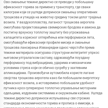
Ово смањење тежине директно се преводи у побољшану
ефикасност горива за примене у транспорту, где сваки
килограм који се уштеди доприноси смањењу оперативних
трошкова и утицаја на животну средину током целог трајања
возила. У ваздухопловству, лаганост трошкова аерогела
омогућава пројектовацима свемирских бродова и авиона да
постигну врхунску топлотну заштиту без угрожавања
капацитета корисног оптерећења или перформанси лета,
омогућавајући ефикасније профиле мисија и смањење
трошкова лансирања Изванредни однос чврстоће према
тежини материјала осигурава структурни интегритет упркос
његовом ултралагком саставу, одржавајући поуздану
перформансу под вибрацијама, ударима и механичким
условима стреса који се обично сусрећу у захтевним
апликацијама. Произвођачи аутомобила користе лагане
својства трошкова аерогела како би побољшали енергетску
ефикасност возила, а истовремено побољшали удобност
путника кроз супериорно топлотно управљање моторним
одељцима, издувним системима и окружењем кабине. Уштеда
тежине директно доприноси испуњавању све строжих
стандарда економичности горива и прописа о емисији, а