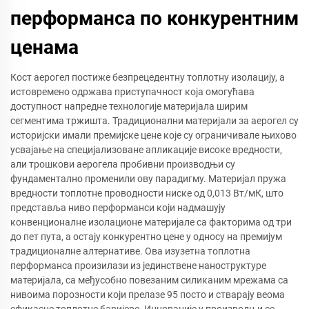
перформанса по конкурентним
ценама
Кост аерогел постиже безпрецедентну топлотну изолацију, а
истовремено одржава приступачност која омогућава
доступност напредне технологије материјала ширим
сегментима тржишта. Традиционални материјали за аерогел су
историјски имали премијске цене које су ограничивале њихово
усвајање на специјализоване апликације високе вредности,
али трошкови аерогела пробивни производњи су
фундаментално променили ову парадигму. Материјал пружа
вредности топлотне проводности ниске од 0,013 Вт/мК, што
представља ниво перформанси који надмашују
конвенционалне изолационе материјале са факторима од три
до пет пута, а остају конкурентно цене у односу на премијум
традиционалне алтернативе. Ова изузетна топлотна
перформанса произилази из јединствене наноструктуре
материјала, са међусобно повезаним силиканим мрежама са
нивоима порозности који прелазе 95 посто и стварају веома
ефикасне топлотне баријере. Инновације у производњи се