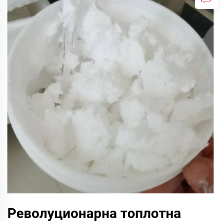
Револуционарна топлотна