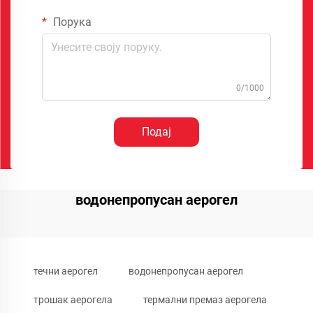
Порука
0/1000
Подај
водонепропусан аерогел
течни аерогел
водонепропусан аерогел
трошак аерогела
термални премаз аерогела