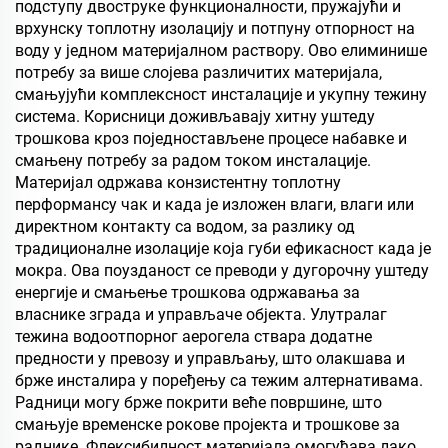
подступу двоструке функционалности, пружајући и
врхунску топлотну изолацију и потпуну отпорност на
воду у једном материјалном раствору. Ово елиминише
потребу за више слојева различитих материјала,
смањујући комплексност инсталације и укупну тежину
система. Корисници доживљавају хитну уштеду
трошкова кроз поједностављене процесе набавке и
смањену потребу за радом током инсталације.
Материјал одржава конзистентну топлотну
перформансу чак и када је изложен влаги, влаги или
директном контакту са водом, за разлику од
традиционалне изолације која губи ефикасност када је
мокра. Ова поузданост се преводи у дугорочну уштеду
енергије и смањење трошкова одржавања за
власнике зграда и управљаче објекта. Улутралаг
тежина водоотпорног аерогела ствара додатне
предности у превозу и управљању, што олакшава и
брже инсталира у поређењу са тежим алтернативама.
Радници могу брже покрити веће површине, што
смањује временске рокове пројекта и трошкове за
раднике. Флексибилност материјала омогућава лако