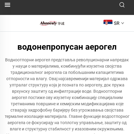
SR
водонепропусан аерогел
Водноотпорни аерогел представља револуционарни напредак
у науци о материјалима, комбинујући изузетна својства
традиционалног аерогела са побољшаним капацитетима
отпорности на влагу. Овај најсавременији материјал одржава
ултралаг структуру која је позната по аерогелу, док пружа
врхунску заштиту од инфилтрације воде. Водноотпорни
аерогел постиже ову изузетну комбинацију специјалним
третманима површине и хемијским модификацијама које
стварају хидрофобну баријеру без угрожавања својстава
термалне изолације материјала. Главне функције водоотпорног
аерогела се фокусирају на топлотну управљање, заштиту од
влаге и структурну стабилност у изазовним окружењима.