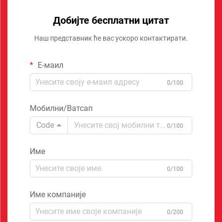
Добијте бесплатни цитат
Наш представник ће вас ускоро контактирати.
Е-маил
0/100
Мобилни/Ватсап
Code
0/100
Име
0/100
Име компаније
0/200