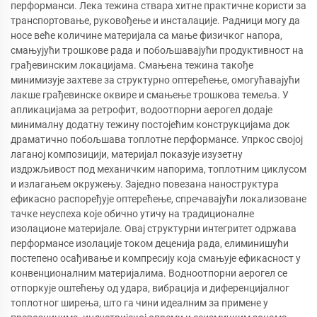
перформанси. Лека тежина ствара хитне практичне користи за
транспортовање, руковођење и инсталације. Радници могу да
носе веће количине материјала са мање физичког напора,
смањујући трошкове рада и побољшавајући продуктивност на
грађевинским локацијама. Смањена тежина такође
минимизује захтеве за структурно оптерећење, омогућавајући
лакше грађевинске оквире и смањење трошкова темеља. У
апликацијама за ретрофит, водоотпорни аерогел додаје
минималну додатну тежину постојећим конструкцијама док
драматично побољшава топлотне перформансе. Упркос својој
лаганој композицији, материјал показује изузетну
издржљивост под механичким напорима, топлотним циклусом
и излагањем окружењу. Заједно повезана наноструктура
ефикасно распоређује оптерећење, спречавајући локализоване
тачке неуспеха које обично утичу на традиционалне
изолационе материјале. Овај структурни интегритет одржава
перформансе изолације током деценија рада, елиминишући
постепено осађивање и компресију која смањује ефикасност у
конвенционалним материјалима. Водноотпорни аерогел се
отпоркује оштећењу од удара, вибрација и диференцијалног
топлотног ширења, што га чини идеалним за примене у