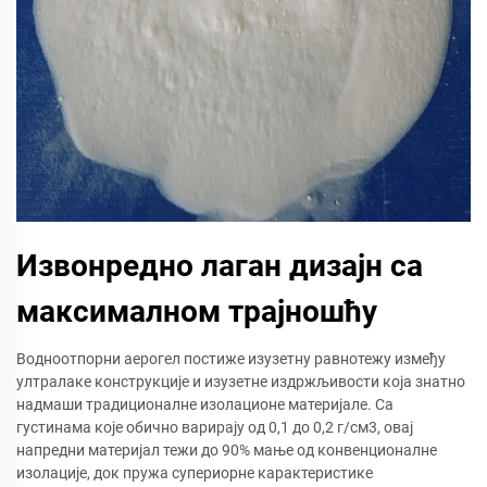
Извонредно лаган дизајн са
максималном трајношћу
Водноотпорни аерогел постиже изузетну равнотежу између
ултралаке конструкције и изузетне издржљивости која знатно
надмаши традиционалне изолационе материјале. Са
густинама које обично варирају од 0,1 до 0,2 г/см3, овај
напредни материјал тежи до 90% мање од конвенционалне
изолације, док пружа супериорне карактеристике