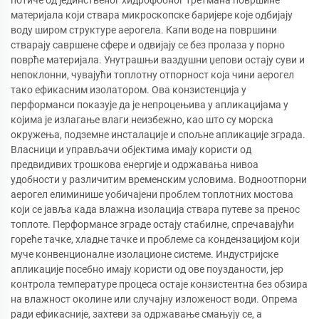
материјала који ствара микроскопске баријере које одбијају
воду широм структуре аерогела. Капи воде на површини
стварају савршене сфере и одвијају се без пролаза у порно
поврће материјала. Унутрашњи ваздушни џепови остају суви и
непоклонни, чувајући топлотну отпорност која чини аерогел
тако ефикасним изолатором. Ова конзистенција у
перформанси показује да је непроцењива у апликацијама у
којима је излагање влаги неизбежно, као што су морска
окружења, подземне инсталације и спољне апликације зграда.
Власници и управљачи објектима имају користи од
предвидивих трошкова енергије и одржавања нивоа
удобности у различитим временским условима. Водноотпорни
аерогел елиминише уобичајени проблем топлотних мостова
који се јавља када влажна изолација ствара путеве за пренос
топлоте. Перформансе зграде остају стабилне, спречавајући
гореће тачке, хладне тачке и проблеме са кондензацијом који
муче конвенционалне изолационе системе. Индустријске
апликације посебно имају користи од ове поузданости, јер
контрола температуре процеса остаје конзистентна без обзира
на влажност околине или случајну изложеност води. Опрема
ради ефикасније, захтеви за одржавање смањују се, а