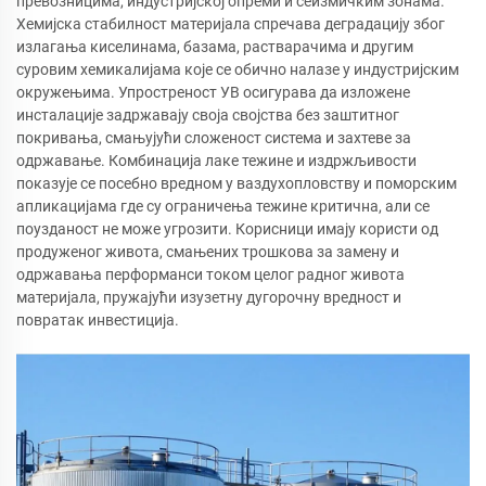
превозницима, индустријској опреми и сеизмичким зонама.
Хемијска стабилност материјала спречава деградацију због
излагања киселинама, базама, растварачима и другим
суровим хемикалијама које се обично налазе у индустријским
окружењима. Упростреност УВ осигурава да изложене
инсталације задржавају своја својства без заштитног
покривања, смањујући сложеност система и захтеве за
одржавање. Комбинација лаке тежине и издржљивости
показује се посебно вредном у ваздухопловству и поморским
апликацијама где су ограничења тежине критична, али се
поузданост не може угрозити. Корисници имају користи од
продуженог живота, смањених трошкова за замену и
одржавања перформанси током целог радног живота
материјала, пружајући изузетну дугорочну вредност и
повратак инвестиција.