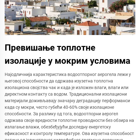
Превишање топлотне
изолације у мокрим условима
Најодличнија карактеристика водоотпорног аерогела лежи у
његовој способности да одржава изузетна топлотна
изолациона својства чак и када је изложен влаги, влаги или
директном контакту са водом. Традиционални изолациони
материјали доживљавају значајну деградацију перформанси
када су мокри, често губећи 40-60% своје изолационе
способности. За разлику од тога, водоотпорни аерогел
одржава своје вредности топлотне проводности без обзира на
излагање влажи, обезбеђујући доследну енергетску
ефикасност и контролу температуре. Ова изузетна способност
потиче од јединственог хидрофобног третмана површине