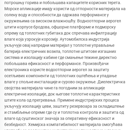
потрошњу горива и побољшава капацитете корисних терета.
Морске апликације имају користи од отпорности материјала на
солену воду и способности да одржава перформансе у
окружењима са високом влажношћу. Водноотпорни аерогел
штити корпусе бродова, офшорне платформе и подморску
опрему од топлотних губитака док спречава инфилтрацију
влаге која узрокује корозију. Аутомобилска индустрија
укључује овај напредни материјал у топлотне управљање
батерија електричних возила, топлотне штитове изгашних
система и изолацију кабине где смањење тежине директно
побољшава ефикасност и перформансе. Произвођачи
електроника користе водоотпорни аерогел за заштиту
осетљивих компоненти од топлотних оштећења и упадање
влаге у спољне инсталације и сурово окружење. Диелектричка
својства материјала чине га погодним за апликације
електричне изолације, док његове топлотне карактеристике
штите кола од прегревања. Примене индустријских процеса
укључују изолацију цеви, заштиту резервоара за складиштење
и стамбљење опреме где су и топлотна контрола и заштита од
влаге од суштинског значаја за оперативну ефикасност и
безбедност. Хемијска компатибилност материјала омогућава