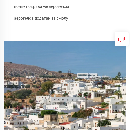
подне покривање аерогелом
аерогелов додатак за смолу