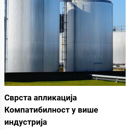
Сврста апликација
Компатибилност у више
индустрија