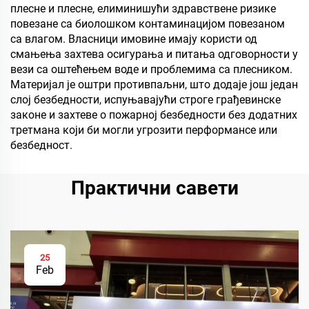
плесне и плесне, елиминишући здравствене ризике
повезане са биолошком контаминацијом повезаном
са влагом. Власници имовине имају користи од
смањења захтева осигурања и питања одговорности у
вези са оштећењем воде и проблемима са плесником.
Материјал је оштри противпаљни, што додаје још један
слој безбедности, испуњавајући строге грађевинске
законе и захтеве о пожарној безбедности без додатних
третмана који би могли угрозити перформансе или
безбедност.
Практични савети
25
Feb