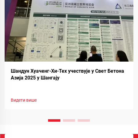
Шандун Хуаченг-Хи-Тех учествује у Свет Бетона
Азија 2025 у Шангају
Видети више