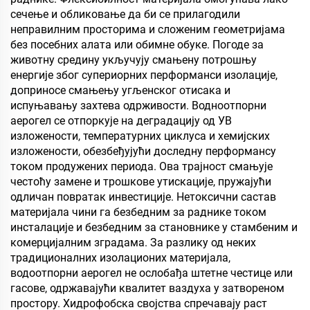
сечење и обликовање да би се прилагодили
неправилним просторима и сложеним геометријама
без посебних алата или обимне обуке. Погоде за
животну средину укључују смањену потрошњу
енергије због супериорних перформанси изолације,
доприносе смањењу угљенског отисака и
испуњавању захтева одрживости. Водноотпорни
аерогел се отпоркује на деградацију од УВ
изложености, температурних циклуса и хемијских
изложености, обезбеђујући доследну перформансу
током продужених периода. Ова трајност смањује
честоћу замене и трошкове утискације, пружајући
одличан повратак инвестиције. Нетоксични састав
материјала чини га безбедним за раднике током
инсталације и безбедним за становнике у стамбеним и
комерцијалним зградама. За разлику од неких
традиционалних изолационих материјала,
водоотпорни аерогел не ослобађа штетне честице или
гасове, одржавајући квалитет ваздуха у затвореном
простору. Хидрофобска својства спречавају раст