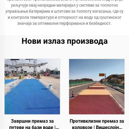
укључује овај напредни материјал у системе за топлотно
управљање батеријама и штитове за топлоту изгасања, где су
и контрола температуре и отпорност на воду од суштинског
значаја за оптималне перформансе и безбедност.
Нови излаз производа
Завршни премаз за
Противклизни премаз за
путеве на бази воде |
коловозе | Вишеслојни