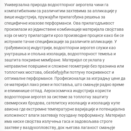
Универзална природа водоотпорног аерогела чини га
компатибилним са различитим захтевима за апликације у
више индустрија, пружајући прилагођена решења за
специфичне изазове перформанси. Ова прилагодљивост
произилази из јединствене комбинације материјала својстава
која се могу прилагодити кроз производне процесе како би се
испуниле тачне спецификације за различите апликације. У
грађевинској индустрији, водоотпорни аерогел служи као
унутрашња и спољна изолација, водоотпорност темеља и
заштита покривне мембране. Материјал се уклапа у
неправилне површине и сложене геометрије без празнина или
топлотних мостова, обезбеђујући потпуну покривеност и
оптималне перформансе. Професионалци за изградњу цене да
се материјал лако реже и поставља, што смањује радно време
и елиминише отпад. Аерокосмичка индустрија користи
водоотпорни аерогел за системе за топлотну заштиту
свемирских бродова, сателитску изолацију и изолацију купе
авиона где екстремне температурне варијације и потенцијална
изложеност влаги захтевају поуздану перформансу. Материјал
има ниске својства излучења гаса и задовољава строге
захтеве у ваздухопловству, док његова лаганост смањује