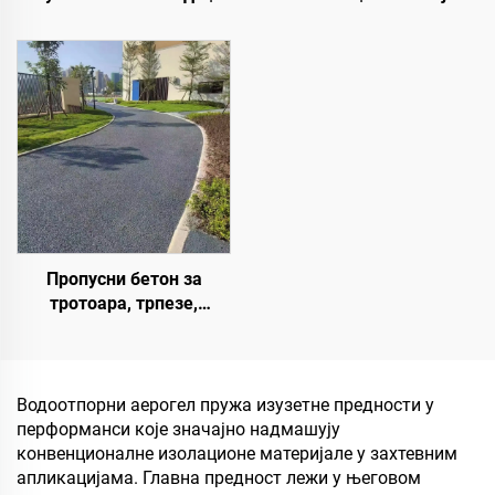
Вишеслојни премаз за
заштитни премаз за
промену боје за
унутрашње и спољашње
унутрашње и спољашње
коловозе
коловозе
Пропусни бетон за
тротоара, трпезе,
паркове, паркинге и
друга подручја,
неопходан је производ за
изградњу града сунџера
Водоотпорни аерогел пружа изузетне предности у
перформанси које значајно надмашују
конвенционалне изолационе материјале у захтевним
апликацијама. Главна предност лежи у његовом