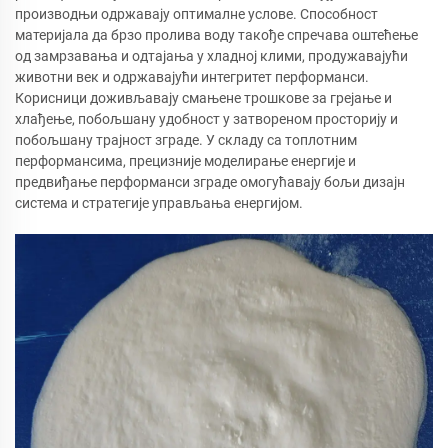
производњи одржавају оптималне услове. Способност
материјала да брзо пролива воду такође спречава оштећење
од замрзавања и одтајања у хладној клими, продужавајући
животни век и одржавајући интегритет перформанси.
Корисници доживљавају смањене трошкове за грејање и
хлађење, побољшану удобност у затвореном просторију и
побољшану трајност зграде. У складу са топлотним
перформансима, прецизније моделирање енергије и
предвиђање перформанси зграде омогућавају бољи дизајн
система и стратегије управљања енергијом.