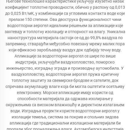
Његове технолошке карактеристике укључују изузетно низак
коефицијент топлотне проводности, обично у распону од 0,013
до 0,025 Вт/мК, у комбинацији са угловима контакта воде који
прелазе 150 степени. Ова двострука функционалност чини
водоотпорни аерогел идеалним решењем за апликације које
захтевају и топлотну изолацију и отпорност на влагу. Уникална
наноструктура материјала састоји се од до 99,8% ваздуха по
запремину, стварајући међусобно повезану мрежу малих пора
који ефикасно заробљавају ваздух док одбијају течну воду.
Апликације за водоотпорни аерогел се шире по више
индустрија, укључујући ваздухопловство, поморско
инжењерство, изградњу зграда и производњу аутомобила. У
ваздухопловству, водоотпорни аерогел пружа критичну
топлотну заштиту за свемирске бродове и сателите, док
спречава акумулацију влаге која би могла оштетити осетљиву
електронику. Морске апликације имају користи од
способности материјала да одржава изолирање у
окружењима са високом влажношћу и директном излагањем
води. Изградња пројекти користе водоотпорни аерогел у
изолацији темеља, система за покрив и спољних зидова
апликација где традиционални изолациони материјали би
пропали због проналажења влаге. Аутомобилска индустрија