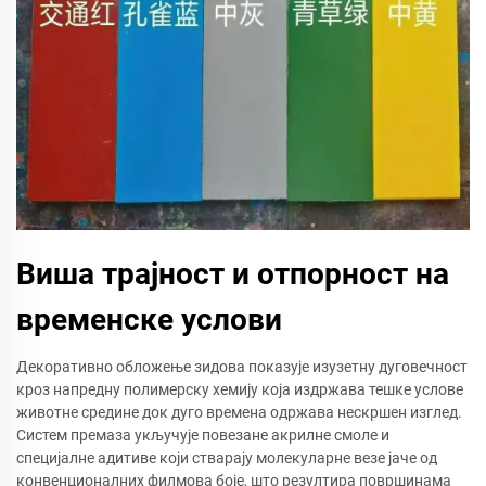
Виша трајност и отпорност на
временске услови
Декоративно обложење зидова показује изузетну дуговечност
кроз напредну полимерску хемију која издржава тешке услове
животне средине док дуго времена одржава нескршен изглед.
Систем премаза укључује повезане акрилне смоле и
специјалне адитиве који стварају молекуларне везе јаче од
конвенционалних филмова боје, што резултира површинама