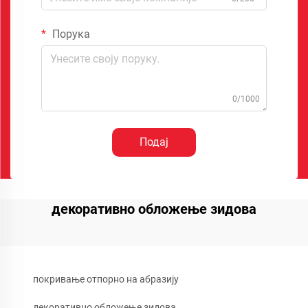
Порука
0/1000
Подај
декоративно обложење зидова
покривање отпорно на абразију
декоративно обложење зидова