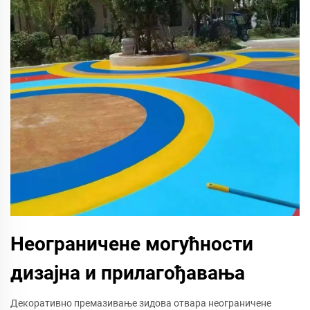
Неограничене могућности
дизајна и прилагођавања
Декоративно премазивање зидова отвара неограничене