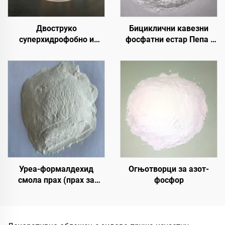
Двоструко
Бициклични кавезни
суперхидрофобно и
фосфатни естар Пепа |
суперлеофобно горње
Средство за
премаз за употребу са
карбонизацију
радијативним хладним
епоксидне смоле, ПП,
премазима или у другим
ЕВА материјала
сценаријама који
захтевају хидрофобна и
олеофобна својства
Уреа-формалдехид
Огњотворци за азот-
смола прах (прах за
фосфор
лепило од дрвета/прилеп
за прах) који се користи
у производњи вештачких
плоча, укључујући