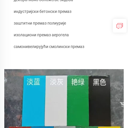
индустријски бетонски премаз
заштитни премаз полиурије
изолациони премаз аерогела
самонивелирујући смолински премаз