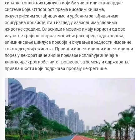
хиљада топлотних циклуса који би уништили стандардне
системе боје. Отпорност према киселим кишама,
индустријским загађивачима и урбаним загађивачима
осигурава конзистентан изглед у изазовним условима
животне средине. Власници имовине имају користи од ове
изузетне трајности кроз смањење распореда одржавања,
елиминисање циклуса пребоја и очување вредности имовине
током деценија живота. Првични инвестициони инвестициони
порез у декоративне зидне премазе исплаћује значајне
дивиденде кроз избегнуте трошкове за замену и одржавање
привлачности који подржава продају некретнине.