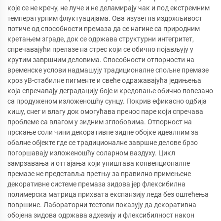
које се не кречу, не луче и не деламирају чак и под екстремним
температурним флуктуацијама. Ова изузетна издржљивост
потиче од способности премаза да се нагине са природним
кретањем зграде, док се одржава структурни интегритет,
спречавајући прелазе на стрес који се обично појављују у
крутим завршним деловима. Способности отпорности на
временске услови надмашују традиционалне спољне премазе
кроз уВ-стабилне пигменте и свеће одражавајућа једињења
која спречавају деградацију боје и кредовање обично повезано
са продуженом изложеношћу сунцу. Покрив ефикасно одбија
кишу, снег и влагу док омогућава пренос паре који спречава
проблеме са влагом у зидним зглобовима. Отпорност на
прскање соли чини декоративне зидне обојке идеалним за
обалне објекте где се традиционалне завршне делове брзо
погоршавају изложеношћу соларном ваздуху. Цикл
замрзавања и оттајања који уништава конвенционалне
премазе не представља претњу за правилно примењене
декоративне системе премаза зидова јер флексибилна
полимерска матрица прихвата експанзију леда без оштећења
површине. Лабораторни тестови показују да декоративна
обојена зидова одржава адхезију и флексибилност након