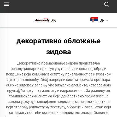
SR
декоративно обложење
зидова
Декоративно премазивање зидова представља
револуционарни приступ унутрашњој и спољној обреди
површине која комбинује естетску привлачност са изузетном
функционалношћу. Овај напредни систем премаза претвара
обичне зидове у запањујуће визуелне елементе, истовремено
пружајући врхунску заштиту и издржљивост. За разлику од
традиционалних система боје, декоративно премазивање
зидова укључује специјалне полимере, минерале и адитиве
који стварају јединствену текстуру, обрасце и завршетак који
се не могу постићи конвенционалним методама. Основне