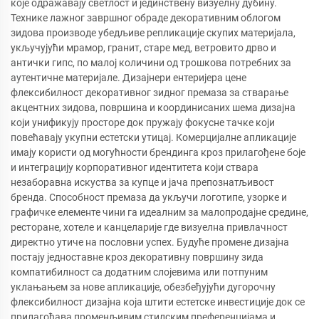
које одражавају светлост и јединствену визуелну дубину.
Технике лажног завршног обраде декоративним облогом
зидова производе убедљиве репликације скупих материјала,
укључујући мрамор, гранит, старе мед, ветровито дрво и
антички гипс, по малој количини од трошкова потребних за
аутентичне материјале. Дизајнери ентеријера цене
флексибилност декоративног зидног премаза за стварање
акцентних зидова, површина и координисаних шема дизајна
који унификују просторе док пружају фокусне тачке који
повећавају укупни естетски утицај. Комерцијалне апликације
имају користи од могућности брендинга кроз прилагођене боје
и интеграцију корпоративног идентитета који ствара
незаборавна искуства за купце и јача препознатљивост
бренда. Способност премаза да укључи логотипе, узорке и
графичке елементе чини га идеалним за малопродајне средине,
ресторане, хотеле и канцеларије где визуелна привлачност
директно утиче на пословни успех. Будуће промене дизајна
постају једноставне кроз декоративну површину зида
компатибилност са додатним слојевима или потпуним
уклањањем за нове апликације, обезбеђујући дугорочну
флексибилност дизајна која штити естетске инвестиције док се
прилагођава променљивим стилским преференцијама и