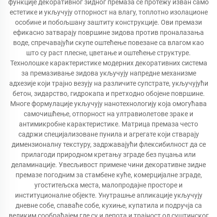
функције декоративног зидног премаза се протежу изван само
естетике и укључују отпорност на влагу, топлотно изолационе
особине и побољшану заштиту конструкције. Ови премази
ефикасно затварају површине зидова против проналазања
воде, спречавајући скупе оштећење повезане са влагом као
што су раст плесне, цветање и оштећење структуре.
Технолошке карактеристике модерних декоративних система
за премазивање зидова укључују напредне механизме
адхезије који трајно везују на различите супстрате, укључујући
бетон, зидарство, гидрокапа и претходно обојене површине.
Многе формулације укључују нанотехнологију која омогућава
самочишћење, отпорност на ултравиолетове зраке и
антимикробне карактеристике. Матрица премаза често
садржи специјализоване пунила и агрегате који стварају
димензионалну текстуру, задржавајући флексибилност да се
прилагоди природном кретању зграде без пуцања или
деламинације. Увесљивост примене чини декоративне зидне
премазе погодним за стамбене куће, комерцијалне зграде,
угоститељска места, малопродајне просторе и
институционалне објекте. Унутрашње апликације укључују
дневне собе, спаваће собе, кухиње, купатила и подручја са
великим сообраћајем где су и лепота и трајност од суштинског