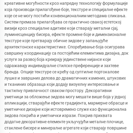
креативне могућности кроз напредну технологију формулације
која производи прилагођене боје, текстуре и специјалне ефекте
које се не могу постићи конвенционалним методама сликања.
Систем премаза прилагођава се практично свакој естетској
визији кроз специјалне адитиве који стварају метални сјај,
луминесценцију бисера, ефекте промене боје и димензионалне
текстуре које претварају обичне зидове у запањујуће
архитектонске карактеристике. Споређивање боја осигурава
савршену координацију са постојећим елементима дизајна, док
услуге за развој боја креирају јединствене нијансе који
одражавају индивидуалне стилске преференције и захтеве
бренда. Опције текстуре се крећу од суптилне портокалове
лушке и завршних делова до драматичних камених, штукових
и тканиних образаца који додају визуелну интересовање и
тактилну привлачност сваком простору. Декоративни
уметници за обложење зидова могу мешати више боја у једној
апликацији, стварајући ефекте градијента, мармерне обрасце и
уметничке дизајне који истовремено служе као функционална
зидова покрића и уметнички изрази. Покрив прихвата
додатне декоративне елементе укључујући металне плочице,
стаклене бисере и минералне агрегате који стварају површине