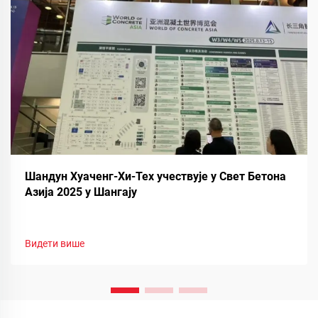
Шандун Хуаченг-Хи-Тех учествује у Свет Бетона
Азија 2025 у Шангају
Видети више