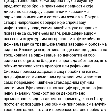
Декоративно обложење зидова пружа изузетну
вишеслојни фалекар,
вредност кроз бројне практичне предности које
фини дрвени панел, еко-
директно одговарају заједничким изазовима
плочу, фалеран
одржавања имовине и естетским жељама. Покрив
партикулски плочу итд.
ствара непролазне баријере које спречавају
инфилтрацију воде, елиминишући скупе поправке
повезане са оштећењем влаге, ремидификацијом
плесени и структурним погоршањем које се обично
доживљавају са традиционалним завршним облозима
зидова. Власници некретнина штеде хиљаде долара на
трошковима за одржавање јер декоративни обој
зидова не оцрта, не бледи и не пропада због ветра, што
обично захтева честа пребојка или рефинкинг.
Система премаза задржава свој првобитни изглед
деценијама са минималним одржавањем, и захтева
само повремено чишћење стандардним кућним
чистилима. Ефикасност инсталације представља још
једну значајну предност јер се декоративно
премазивање зидова директно примењује на већину
постојећих површина без обимне припреме, смањујући
трошкове радног труда и временске редове пројекта у