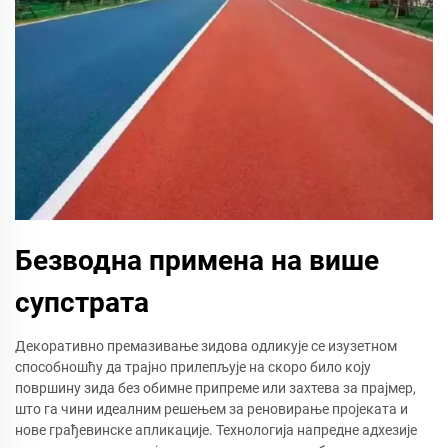
Безводна примена на више
супстрата
Декоративно премазивање зидова одликује се изузетном
способношћу да трајно прилепљује на скоро било коју
површину зида без обимне припреме или захтева за прајмер,
што га чини идеалним решењем за реновирање пројеката и
нове грађевинске апликације. Технологија напредне адхезије