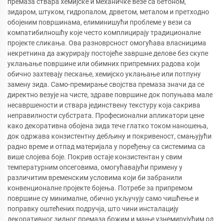
премаза ствара хемијске и механичке везе са бетоном,
зидаром, штуком, гидропалом, дрветом, металом и претходно
обојеним површинама, елиминишући проблеме у вези са
компатибилношћу које често комплицирају традиционалне
пројекте сликања. Ова разноврсност омогућава власницима
некретнина да ажурирају постојеће завршне делове без скупе
уклањање површине или обимних припремних радова који
обично захтевају пескање, хемијско уклањање или потпуну
замену зида. Само-премирање својства премаза значи да се
директно везује на чисте, здраве површине док попуњава мале
несавршености и ствара јединствену текстуру која сакрива
неправилности субстрата. Професионални апликатори цене
како декоративна обојена зида тече глатко током наношења,
док одржава конзистентну дебљину и покривеност, смањујући
радно време и отпад материјала у поређењу са системима са
више слојева боје. Покрив остаје конзистентан у свим
температурним опсеговима, омогућавајући примену у
различитим временским условима који би забранили
конвенционалне пројекте бојења. Потребе за припремом
површине су минималне, обично укључују само чишћење и
поправку оштећених подручја, што чини инсталацију
декоративног зидног премаза бржим и мање узнемирујућим од