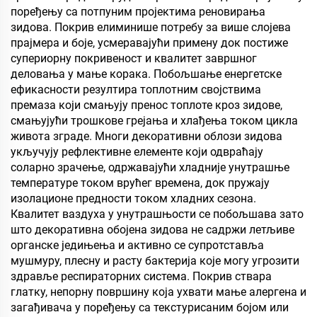
поређењу са потпуним пројектима реновирања
зидова. Покрив елиминише потребу за више слојева
прајмера и боје, усмеравајући примену док постиже
супериорну покривеност и квалитет завршног
деловања у мање корака. Побољшање енергетске
ефикасности резултира топлотним својствима
премаза који смањују пренос топлоте кроз зидове,
смањујући трошкове грејања и хлађења током цикла
живота зграде. Многи декоративни облози зидова
укључују рефлективне елементе који одвраћају
соларно зрачење, одржавајући хладније унутрашње
температуре током врућег времена, док пружају
изолационе предности током хладних сезона.
Квалитет ваздуха у унутрашњости се побољшава зато
што декоративна обојена зидова не садржи летљиве
органске једињења и активно се супротставља
мушмуру, плесну и расту бактерија које могу угрозити
здравље респираторних система. Покрив ствара
глатку, непорну површину која ухвати мање алергена и
загађивача у поређењу са текстурисаним бојом или