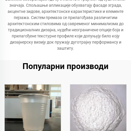
значаја. Спољашње апликације обухватају фасаде зграда,
акцентне зидове, архитектонске карактеристике и елементе
пејзажа. Систем премаза се прилагођава различитим
архитектонским стиловима од савременог минимализма до
традиционалних дизајна, нудећи неограничене опције боја и
прилагођене текстурне профиле који допуњују било коју
дизајнерску визију док пружају дуготрајну перформансу и
заштиту.
Популарни производи