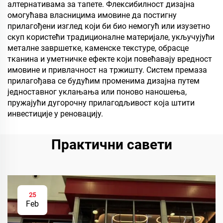
алтернативама за тапете. Флексибилност дизајна
омогућава власницима имовине да постигну
прилагођени изглед који би био немогућ или изузетно
скуп користећи традиционалне материјале, укључујући
металне завршетке, каменске текстуре, обрасце
тканина и уметничке ефекте који повећавају вредност
имовине и привлачност на тржишту. Систем премаза
прилагођава се будућим променима дизајна путем
једноставног уклањања или поново наношења,
пружајући дугорочну прилагодљивост која штити
инвестиције у реновацију.
Практични савети
25
Feb