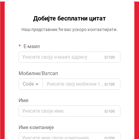
Добијте бесплатни цитат
Наш представник ће вас ускоро контактирати.
Е-маил
0/100
Мобилни/Ватсап
Code
0/100
Име
0/100
Име компаније
0/200