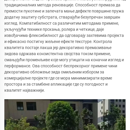
традиционалних метода реновације. Способност премаза да
премости пукотине и запечата мање дефекте површине пружа
додатну заштиту субстрата, стварајући безупречан завршен
изглед. Компатибилност са различитим методама примене,
укључујући технике прскања, ролера и четкице, даје
извођачима флексибилност да одговарају захтевима пројекта
и ефикасно постигну жељене ефекте текстуре. Контрола
квалитета постаје лакша јер декоративно премазивање
зидова одржава конзистентна својства током примене,
смањујући променљиве које могу утицати на коначни изглед и
перформансе. Ова способност беспрекорног примене чини
декоративно обложење зида омиљеним избором за
комерцијалне пројекте где се мора минимизирати време
простора и за стамбене апликације где су погодност и
квалитет најважнији.