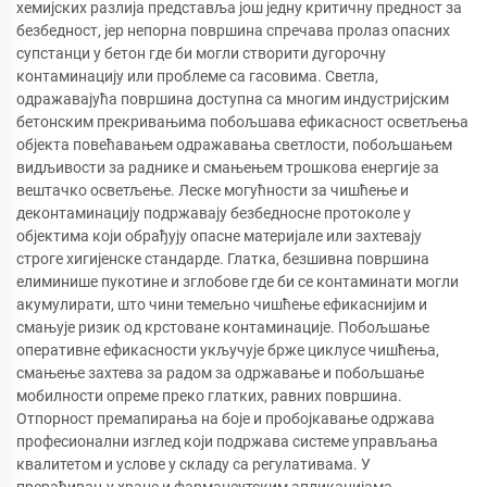
хемијских разлија представља још једну критичну предност за
безбедност, јер непорна површина спречава пролаз опасних
супстанци у бетон где би могли створити дугорочну
контаминацију или проблеме са гасовима. Светла,
одражавајућа површина доступна са многим индустријским
бетонским прекривањима побољшава ефикасност осветљења
објекта повећавањем одражавања светлости, побољшањем
видљивости за раднике и смањењем трошкова енергије за
вештачко осветљење. Леске могућности за чишћење и
деконтаминацију подржавају безбедносне протоколе у
објектима који обрађују опасне материјале или захтевају
строге хигијенске стандарде. Глатка, безшивна површина
елиминише пукотине и зглобове где би се контаминати могли
акумулирати, што чини темељно чишћење ефикаснијим и
смањује ризик од крстоване контаминације. Побољшање
оперативне ефикасности укључује брже циклусе чишћења,
смањење захтева за радом за одржавање и побољшање
мобилности опреме преко глатких, равних површина.
Отпорност премапирања на боје и пробојкавање одржава
професионални изглед који подржава системе управљања
квалитетом и услове у складу са регулативама. У
прерађивању хране и фармацеутским апликацијама,