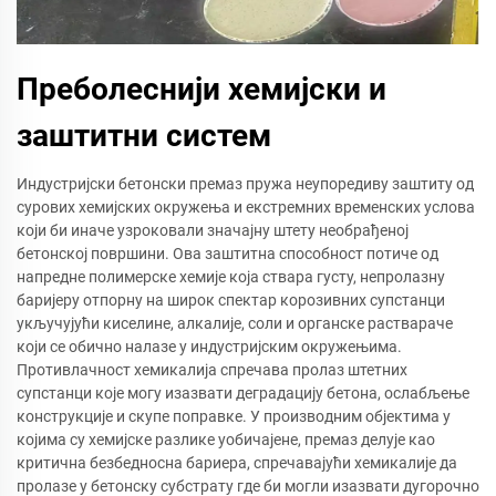
Преболеснији хемијски и
заштитни систем
Индустријски бетонски премаз пружа неупоредиву заштиту од
сурових хемијских окружења и екстремних временских услова
који би иначе узроковали значајну штету необрађеној
бетонској површини. Ова заштитна способност потиче од
напредне полимерске хемије која ствара густу, непролазну
баријеру отпорну на широк спектар корозивних супстанци
укључујући киселине, алкалије, соли и органске раствараче
који се обично налазе у индустријским окружењима.
Противлачност хемикалија спречава пролаз штетних
супстанци које могу изазвати деградацију бетона, ослабљење
конструкције и скупе поправке. У производним објектима у
којима су хемијске разлике уобичајене, премаз делује као
критична безбедносна бариера, спречавајући хемикалије да
пролазе у бетонску субстрату где би могли изазвати дугорочно