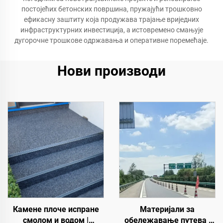
постојећих бетонских површина, пружајући трошковно
ефикасну заштиту која продужава трајање вриједних
инфраструктурних инвестиција, а истовремено смањује
дугорочне трошкове одржавања и оперативне поремећаје.
Нови производи
Камене плоче испране
Материјали за
смолом и водом |
обележавање путева |