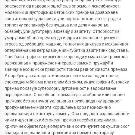
опасности од падова и оштећења опреме. Флексибилност
модерних индустријских бетонских прекрива дозвољава
заштитном слоју да прикључи нормално кретање зграде и
топлотну експанзију без пуцања или деламинирања,
обезбеђујући дуготрајну адхезију и заштиту. Отпорност на
умору омогућава премазу да издржи понављане циклусе
стреса од вибрација машине, топлотних циклуса и механичког
оптерећења без деградације или губитка заштитних својстава.
Повећана трајност директно се преводи у смањење трошкова
одржавања и продужене интервале замене, пружајући
значајне економске предности током радног живота премаза.
У поређењу са алтернативним решењима за подне плоче,
епоксидним бојама или голим бетоном, индустријски бетонски
премаз показује супериорну дуговечност и задржавање
перформанси. Способност премаза да се обнови или поново
премаже без потпуног уклањања пружа додатну вредност
продужавањем живота коришћења кроз периодично
одржавање, а не потпуну замену. Ова предност издржљивости
чини индустријски бетонски премаз посебно вредним за
критичне објекте где је оперативни континуитет од суштинског
значаја и непланирани трошкови за време простора су