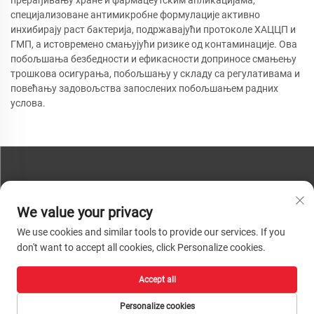
специјализоване антимикробне формулације активно
инхибирају раст бактерија, подржавајући протоколе ХАЦЦП и
ГМП, а истовремено смањујући ризике од контаминације. Ова
побољшања безбедности и ефикасности доприносе смањењу
трошкова осигурања, побољшању у складу са регулативама и
повећању задовољства запослених побољшањем радних
услова.
КОНТАКТИРАЈТЕ НАС
We value your privacy
Телефон:
+86-13793890209
We use cookies and similar tools to provide our services. If you
Телефон:
+86-13793890209
don't want to accept all cookies, click Personalize cookies.
Пошта:
[email protected]
Accept all
Ауторско право © 2026 Шандун Хуацхенг Хигх-Тецх Материал
Технологија Цо, Лтд. Сва права су задржана. |
Политике приватности
Personalize cookies