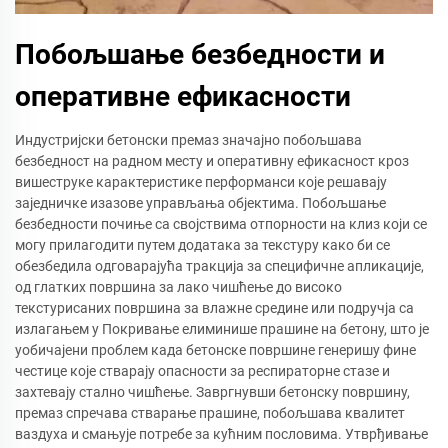
Побољшање безбедности и
оперативне ефикасности
Индустријски бетонски премаз значајно побољшава
безбедност на радном месту и оперативну ефикасност кроз
вишеструке карактеристике перформанси које решавају
заједничке изазове управљања објектима. Побољшање
безбедности почиње са својствима отпорности на клиз који се
могу прилагодити путем додатака за текстуру како би се
обезбедила одговарајућа тракција за специфичне апликације,
од глатких површина за лако чишћење до високо
текстурисаних површина за влажне средине или подручја са
излагањем у Покривање елиминише прашине на бетону, што је
уобичајени проблем када бетонске површине генеришу фине
честице које стварају опасности за респираторне стазе и
захтевају стално чишћење. Завргнувши бетонску површину,
премаз спречава стварање прашине, побољшава квалитет
ваздуха и смањује потребе за кућним пословима. Утврђивање