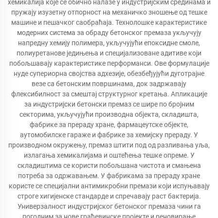
хемикалија које се обично налазе у индустријским срединама и
пружају изузетну отпорност на механичко зношење од тешке
машине и пешачког саобраћаја. Технолошке карактеристике
модерних система за обраду бетонског премаза укључују
напредну хемију полимера, укључујући епоксидне смоле,
полиуретанове једињења и специјализоване адитиве који
побољшавају карактеристике перформанси. Ове формулације
нуде супериорна својства адхезије, обезбеђујући дуготрајне
везе са бетонским површинама, док задржавају
флексибилност за смештај структурног кретања. Апликације
за индустријски бетонски премаз се шире по бројним
секторима, укључујући производна објекта, складишта,
фабрике за прераду хране, фармацеутске објекте,
аутомобилске гараже и фабрике за хемијску прераду. У
производном окружењу, премаз штити под од разливања уља,
излагања хемикалијама и оштећења тешке опреме. У
складиштима се користи побољшана чистота и смањена
потреба за одржавањем. У фабрикама за прераду хране
користе се специјални антимикробни премази који испуњавају
строге хигијенске стандарде и спречавају раст бактерија.
Универзалност индустријског бетонског премаза чини га
погодним за нове грађевинске пројекте и реновирање