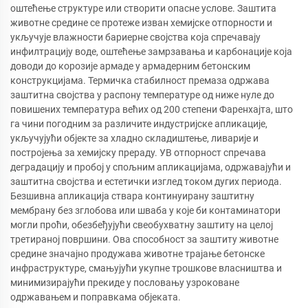
оштећење структуре или створити опасне услове. Заштита
животне средине се протеже изван хемијске отпорности и
укључује влажности бариерне својства која спречавају
инфилтрацију воде, оштећење замрзавања и карбонације која
доводи до корозије армаде у армадерним бетонским
конструкцијама. Термичка стабилност премаза одржава
заштитна својства у распону температуре од ниже нуле до
повишених температура већих од 200 степени Фаренхајта, што
га чини погодним за различите индустријске апликације,
укључујући објекте за хладно складиштење, ливарије и
постројења за хемијску прераду. УВ отпорност спречава
деградацију и пробој у спољним апликацијама, одржавајући и
заштитна својства и естетички изглед током дугих периода.
Безшивна апликација ствара континуирану заштитну
мембрану без зглобова или шваба у које би контаминатори
могли проћи, обезбеђујући свеобухватну заштиту на целој
третираној површини. Ова способност за заштиту животне
средине значајно продужава животне трајање бетонске
инфраструктуре, смањујући укупне трошкове власништва и
минимизирајући прекиде у пословању узроковане
одржавањем и поправкама објеката.