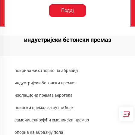
Подај
индустријски бетонски премаз
покривање отпорно на абразију
индустријски бетонски премаз
изолациони премаз аерогела
плински премаз за путне боје
самонивелирујући смолински премаз
опорна на абразију пола