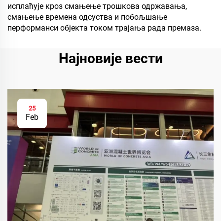
исплаћује кроз смањење трошкова одржавања,
смањење времена одсуства и побољшање
перформанси објекта током трајања рада премаза.
Најновије вести
25
Feb