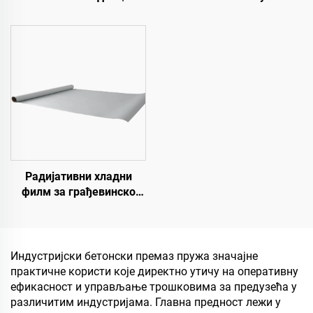
Коштани шљунак,
Обележавање
кристални камен,
саобраћајних линија и
камени тепих за
знакова за асфалтне и
комерцијалне и
бетонске коловозе
стамбене објекте
Радијативни хладни
филм за грађевинско
поље, енергетску
опрему, индустријско и
специјално
складиштење,
Индустријски бетонски премаз пружа значајне
резервоар за уље,
практичне користи које директно утичу на оперативну
складиште житарица,
ефикасност и управљање трошковима за предузећа у
транспорт и спољне
различитим индустријама. Главна предност лежи у