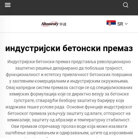
SR
индустријски бетонски премаз
Индустријски бетонски премаз представља револуционарно
заштитно решење дизајнирано да побољша трајност,
функционалност и естетску привлачност бетонских површина
у захтевним комерцијалним и индустријским окружењима.
Овај напредни систем премаза састоји се од специјализованих
хемијских формулација које се директно везују за бетонске
супстрате, стварајући безбојну заштитну баријеру која
издржава тешке услове рада. Основне функције индустријског
бетонског премаза укључују заштиту од влаге, отпорност на
хемикалије, заштиту од абразије и температурну стабилност.
Ови премази спречавају пролаз воде која може изазвати
оштећење замрзавањем и одмрзавањем, штите од корозивних