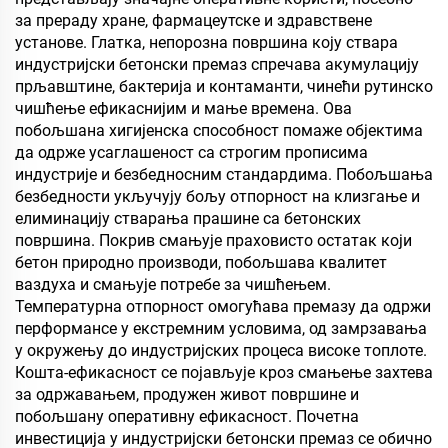
за прераду хране, фармацеутске и здравствене
установе. Глатка, непорозна површина коју ствара
индустријски бетонски премаз спречава акумулацију
прљавштине, бактерија и контаманти, чинећи рутинско
чишћење ефикаснијим и мање времена. Ова
побољшана хигијенска способност помаже објектима
да одрже усаглашеност са строгим прописима
индустрије и безбедносним стандардима. Побољшања
безбедности укључују бољу отпорност на клизгање и
елиминацију стварања прашине са бетонских
површина. Покрив смањује праховисто остатак који
бетон природно производи, побољшава квалитет
ваздуха и смањује потребе за чишћењем.
Температурна отпорност омогућава премазу да одржи
перформансе у екстремним условима, од замрзавања
у окружењу до индустријских процеса високе топлоте.
Кошта-ефикасност се појављује кроз смањење захтева
за одржавањем, продужен живот површине и
побољшану оперативну ефикасност. Почетна
инвестиција у индустријски бетонски премаз се обично