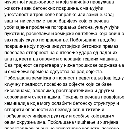
објекте, и апликације за
изузетној издржљивости која значајно продужава
животне стилове
животни век бетонских површина, смањујући
учесталост и трошкове поправке или замене. Овај
заштитни систем ствара баријеру која спречава
уобичајене проблеме погоршања бетона, укључујући
пукотине, расцепање и хемијске оштећења која обично
захтевају скупо поправљање. Побољшана тврдоћа
површине коју пружа индустријски бетонски премаз
повећава отпорност на оштећење удара од паданих
алата, кретања опреме и операција тешких машина.
Ова трајност се претвара у ниже трошкове одржавања
и смањење времена одсуства за рад објекта.
Побољшана хемијска отпорност представља још једну
кључну предност, посебно за објекте који се баве
киселинама, алкалима, растворитељима и другим
корозивним супстанцама. Покрив спречава продојање
хемикалија које могу ослабити бетонску структуру и
створити опасности за безбедност, штитићи и
грађевинску инфраструктуру и особље које ради у
овим окружењима. Побољшана чишћење и хигијена
представљају значајне оперативне користи, посебно