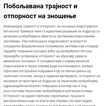
Побољавана трајност и
отпорност на зношење
Изванредна трајност и отпорност на зношење индустријског
бетонског премаза чине га идеалним решењем за подручја са
великим сообраћајем и објекте са захтевним оперативним
захтевима. Ова побољшана издржљивост је резултат
специјално формулисаних полимерних система који стварају
тврдоћу површине значајно већу од необрађеног бетона,
пружајући супериорну отпорност на абразију, ударе и
механичко зношење. У складиштима у којима вилични
подносилачи и тешка опрема раде континуирано, премаз
спречава погоршање површине које се обично јавља од
челичних точкова, ланца и паданих материјала. Отпорност на
зношење се простире на подручја са пешачким саобраћајем,
одржавајући интегритет површине и изглед чак и под
константним пешачким саобраћајем и кретањем колице.
Отпорност на ударе спречава скрапљење, пуцање и
распрскавање када се алати или опрема случајно падне,
одржавајући глатку, сигурну радну површину која смањује