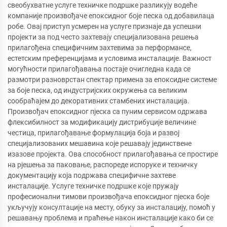
свеобухватне услуге техничке подршке разликују водеће
компаније произвођаче епоксидног боје песка од добавилаца
робе. Овај приступ усмерен на услуге признаје да успешни
пројекти за под често захтевају специјализована решења
прилагођена специфичним захтевима за перформансе,
естетским преференцијама и условима инсталације. Важност
могућности прилагођавања постаје очигледна када се
размотри разноврстан спектар примена за епоксидне системе
за боје песка, од индустријских окружења са великим
сообраћајем до декоративних стамбених инсталација.
Произвођач епоксидног пјеска са пуним сервисом одржава
флексибилност за модификацију дистрибуције величине
честица, прилагођавање формулација боја и развој
специјализованих мешавина које решавају јединствене
изазове пројекта. Ова способност прилагођавања се простире
на рјешења за паковање, распореде испоруке и техничку
документацију која подржава специфичне захтеве
инсталације. Услуге техничке подршке које пружају
професионални тимови произвођача епоксидног пјеска боје
укључују консултације на месту, обуку за инсталацију, помоћ у
решавању проблема и праћење након инсталације како би се