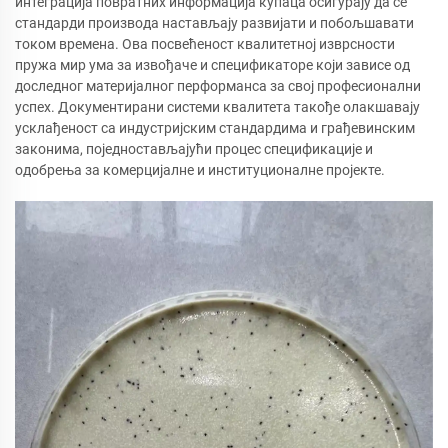
интеграција повратних информација купаца осигурају да се
стандарди производа настављају развијати и побољшавати
током времена. Ова посвећеност квалитетној изврсности
пружа мир ума за извођаче и спецификаторе који зависе од
доследног материјалног перформанса за свој професионални
успех. Документирани системи квалитета такође олакшавају
усклађеност са индустријским стандардима и грађевинским
законима, поједностављајући процес спецификације и
одобрења за комерцијалне и институционалне пројекте.