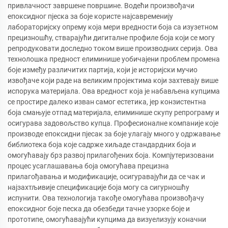
привлачност завршене површине. Водећи произвођачи
епоксидног пјеска за боје користе најсавременију
лабораторијску опрему која мери вредности боја са изузетном
прецизношћу, стварајући дигиталне профиле боја који се могу
репродуковати доследно током више производних серија. Ова
технолошка предност елиминише уобичајени проблем промена
боје између различитих партија, који је историјски мучио
извођаче који раде на великим пројектима који захтевају више
испорука материјала. Ова вредност која је набављена купцима
се простире далеко изван самог естетика, јер конзистентна
боја смањује отпад материјала, елиминише скупу репрограму и
осигурава задовољство купца. Професионалне компаније које
производе епоксидни пјесак за боје улагају много у одржавање
библиотека боја које садрже хиљаде стандардних боја и
омогућавају брз развој прилагођених боја. Компјутеризовани
процес усаглашавања боја омогућава прецизна
прилагођавања и модификације, осигуравајући да се чак и
најзахтљивије спецификације боја могу са сигурношћу
испунити. Ова технологија такође омогућава произвођачу
епоксидног боје песка да обезбеди тачне узорке боје и
прототипе, омогућавајући купцима да визуелизују коначни