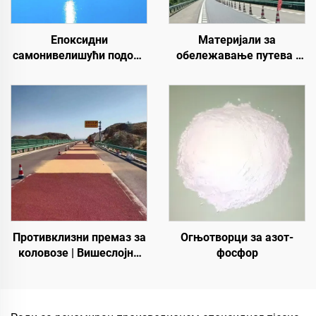
Епоксидни
Материјали за
самонивелишући подови
обележавање путева |
у боји | За комерцијалне,
Обележавање
индустријске и луксузне
саобраћајних линија и
стамбене пројекте
знакова за асфалтне и
бетонске коловозе
Противклизни премаз за
Огњотворци за азот-
коловозе | Вишеслојни
фосфор
заштитни премаз за
унутрашње и спољашње
коловозе