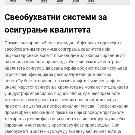
Свеобухватни системи за
осигурање квалитета
Премијерни произвођач епоксидног бојег песка одликује се
свеобухватним системима осигурања квалитета који
обухватају сваки аспект производње од избора сировине до
паковања коначног производа. Ове систематске контроле
квалитета осигурају да свака серија обојеног песка испуњава
строге спецификације за расподелу величине честица,
чврстоћу боје, отпорност на хемикалије и физичку трајност.
Значај чврстог осигурања квалитета не може се потцењивати
у индустрији епоксидних подних плоча, где неисправности
материјала могу довести до скупих поправки, кашњења
пројекта и оштећења професионалног угледа. Професионални
произвођачи епоксидног пјеска за боје спроводе протоколе
тестирања у више фаза који почињу са инспекцијом улазећег
сировина и настављају кроз сваку фазу производње. Ови
свеобухватни системи укључују анализу величине честица