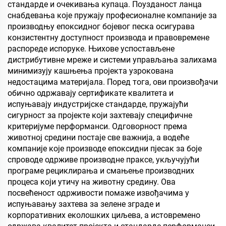
стандарде и очекивања купаца. Поузданост ланца
снабдевања које пружају професионалне компаније за
производњу епоксидног бојевог песка осигурава
конзистентну доступност производа и правовремене
распореде испоруке. Њихове успостављене
дистрибутивне мреже и системи управљања залихама
минимизују кашњења пројекта узрокована
недостацима материјала. Поред тога, ови произвођачи
обично одржавају сертификате квалитета и
испуњавају индустријске стандарде, пружајући
сигурност за пројекте који захтевају специфичне
критеријуме перформанси. Одговорност према
животној средини постаје све важнија, а водеће
компаније које производе епоксидни пјесак за боје
спроводе одрживе производне праксе, укључујући
програме рециклирања и смањење производних
процеса који утичу на животну средину. Ова
посвећеност одрживости помаже извођачима у
испуњавању захтева за зелене зграде и
корпоративних еколошких циљева, а истовремено