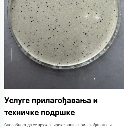
Услуге прилагођавања и
техничке подршке
Способност да се пруже широке опције прилагођавања и