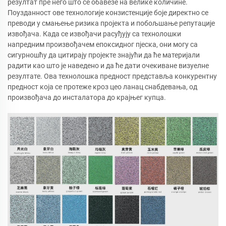
резултат пре него што се обавезе на велике количине.
Поузданност ове технологије конзистенције боје директно се
преводи у смањење ризика пројекта и побољшање репутације
извођача. Када се извођачи расуђују са технолошки
напредним произвођачем епоксидног пјеска, они могу са
сигурношћу да цитирају пројекте знајући да ће материјали
радити као што је наведено и да ће дати очекиване визуелне
резултате. Ова технолошка предност представља конкурентну
предност која се протеже кроз цео ланац снабдевања, од
произвођача до инсталатора до крајњег купца.