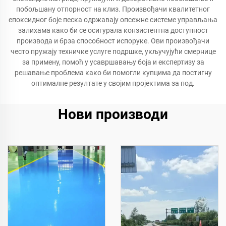
побољшану отпорност на клиз. Произвођачи квалитетног
епоксидног боје песка одржавају опсежне системе управљања
залихама како би се осигурала конзистентна доступност
производа и брза способност испоруке. Ови произвођачи
често пружају техничке услуге подршке, укључујући смернице
за примену, помоћ у усавршавању боја и експертизу за
решавање проблема како би помогли купцима да постигну
оптималне резултате у својим пројектима за под.
Нови производи