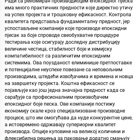
Ради са реномиран производиоцем епоксидног пјеска
има много практичних предности које директно утичу
на успех пројекта и трошковну ефикасност. Контрола
квалитета представља фундаменталну предност, јер
успостављене компаније које производе епоксидни
пјесак за боје спроводе свеобухватне процедуре
тестирања које осигурају доследну дистрибуцију
величине честица, стабилност боје и хемијску
компатибилност са различитим епоксидним
системима. Ова поузданост елиминише претпоставке
и потенцијалне неуспехе повезане са неповољним
производима, штедећи извођачима и времена и новца
на завршетку пројекта. Коштна ефикасност се
појављује као још једна значајна предност када се
сарађује са професионалним произвођачем
епоксидног боје песка. Ове компаније постижу
економију скале кроз специјализоване производне
процесе, што им омогућава да нуде конкурентне цене,
а истовремено одржавају супериорни квалитет
производа. Опције куповине на великој количини и
флексибилна решења за паковање додатно смањују