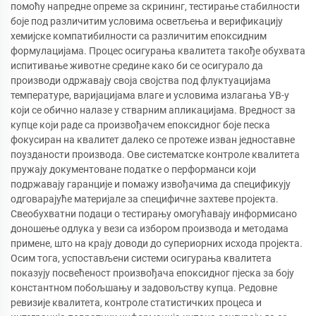
помоћу напредне опреме за скрининг, тестирање стабилности
боје под различитим условима осветљења и верификацију
хемијске компатибилности са различитим епоксидним
формулацијама. Процес осигурања квалитета такође обухвата
испитивање животне средине како би се осигурало да
производи одржавају своја својства под флуктуацијама
температуре, варијацијама влаге и условима излагања УВ-у
који се обично налазе у стварним апликацијама. Вредност за
купце који раде са произвођачем епоксидног боје песка
фокусиран на квалитет далеко се протеже изван једноставне
поузданости производа. Ове систематске контроле квалитета
пружају документоване податке о перформанси који
подржавају гаранције и помажу извођачима да спецификују
одговарајуће материјале за специфичне захтеве пројекта.
Свеобухватни подаци о тестирању омогућавају информисано
доношење одлука у вези са избором производа и методама
примене, што на крају доводи до супериорних исхода пројекта.
Осим тога, успостављени системи осигурања квалитета
показују посвећеност произвођача епоксидног пјеска за боју
константном побољшању и задовољству купца. Редовне
ревизије квалитета, контроле статистичких процеса и