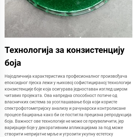
Технологија за конзистенцију
боја
Најодличнија карактеристика професионалног произвођача
епоксидног пјеска лежи у њиховој софистицираној технологији
конзистенције боје која осигурава једноставан изглед широм
читавих пројеката. Ова напредна способност потиче од
власничких система за усоглашавање боја који користе
спектрофотометријску анализу и рачунарски контролисане
процесе бацирања како би се постигла прецизна репродукција
боја. Важност ове технологије не може се преувеличити, јер
варијације боје у декоративним апликацијама за под може
створити непријатне мрље и угрозити укупну естетску