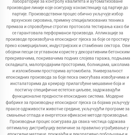
лабораторије за контролу квалитета и аутоматизоване
производне линије које осигурају конзистенцију од партије до
партије. Производствени процес обично укључује избор
врхунских сировина, примену специјализованих техника
премаза и спровођење строгих протокола тестирања како би
се гарантовала перформанси производа. Апликације за
производе произвођача епоксидног пјеска за боје се простиру
преко комерцијалних, индустријских и стамбених сектора. Ови
обојени песци се углавном користе у декоративним бетонским
прекривачима, покривачима подних слојева гаража, подњама
складишта, малопродајним просторима, болницама, школама
и изложбеним просторима аутомобила. Универзалност
епоксидних производа за боје песка омогућава извођачима и
инсталаторима да креирају прилагођене мешавине боја и
постигну специфичне естетске циљеве, задржавајући
функционалне предности епоксидних система. Модерне
фабрике за производњу епоксидног пјеска са бојама укључују
праксе одрживости животне средине, укључујући програме за
смањење отпада и енергетски ефикасне методе производње.
Производњи процес осигурава да свака честица одржава
оптималну дистрибуцију величине за правилно уграђивање у
епоксидне матрице, пружајући и декоративно побољшање и