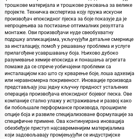
трошкове материјала и трошкове руковања за велике
пројекте. Техничка експертиза коју пружа искусни
произвођач епоксидног пјеска за боје показује да је
непроцењива за постизање оптималних резултата
монтаже. Ови произвођачи нуде свеобухватну
подршку апликацијама, укључујући детаљне смернице
за инсталацију, помоћ у решавању проблема и услуге
прилагођене усавршавању боја. Њихово дубоко
разумевање хемије епоксида и понашања агрегата
помаже да се спрече уобичајени проблеми са
инсталацијом као што су крварење боје, лоша адхезија
или неравномерна покривеност. Иновације производа
представљају још једну кључну предност устаљених
операција произвођача епоксидног бојевог песка. Ове
компаније стално улажу у истраживање и развој како
би побољшале перформансе производа, прошириле
опције боја и развиле специјализоване формулације за
специфичне примене. Ова континуирана иновација
обезбеђује приступ најсавременијим материјалима
који задовољавају промјењујући се индустријске