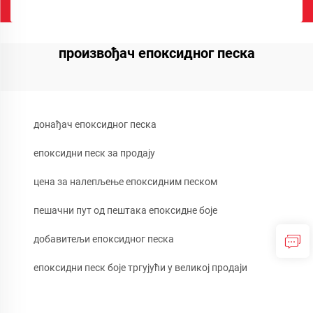
произвођач епоксидног песка
донађач епоксидног песка
епоксидни песк за продају
цена за налепљење епоксидним песком
пешачни пут од пештака епоксидне боје
добавитељи епоксидног песка
епоксидни песк боје тргујући у великој продаји