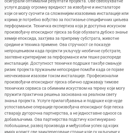
осигурали оптимални резултати пројекта. Ове свеобухватне
услуге додају огромну вредност за извођаче и инсталаторе
који се могу суочити са сложенијим изазовима инсталације или
којима је потребно вођство за постизање специфичних циљева
перформанси. Техничка експертиза која је доступна искусном
произвођачу епоксидног пјеска за боје обухвата дубоко знање
хемије епоксида, захтјева за припрему субстрата, животне
средине и техника примене. Ова стручност се показује
непроцењивом када пројекти укључују необичне субстрате,
захтевне критеријуме за перформансе или тешке распореде
инсталације. Доступност техничке подршке такође смањује
ризик пројекта пружањем непосредне помоћи када се појаве
неочекивани изазови током инсталације. Професионални
произвођачи епоксидног пјеска обично одржавају тимове
техничких сервиса са обимним искуством на терену који могу
пружити практична решења заснована на реалном свету
знања пројекта. Услуге прилагођавања и подршке које нуде
успостављене операције произвођача епоксидног боје песка
стварају дугорочна партнерства, а не једноставне односе са
добављачима. Ова партнерства подстичу континуирано
побољшање, развој производа и међусобни успех од којих
имају корист све заинтересоване стране које су укључене у