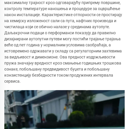
максималну трајност кроз одговарајућу припрему површине,
контролу температуре наношења и процедуре за оцвршћење
након инсталације. Карактеристике отпорности се простирају
на хемијску изложеност сали са пута, нафтних производа и
чистилаца који се обично налазе у срединама аутопуте.
Даљакрочни подаци о перформанси показују да правилно
дизајнирани аутопутни путеви могу постићи трајање трајања
веће од пет година у нормалним условима саобраћаја, а
истовремено одржавати у складу са регулаторним захтевима
за видљивост и димензионе. Ова предност издржљивости
пружа значајну вредност кроз смањење годишњих трошкова
ознаке, побољшану предвидивост буџета и побољшану
конзистенцију безбедности током продужених интервала
сервиса.