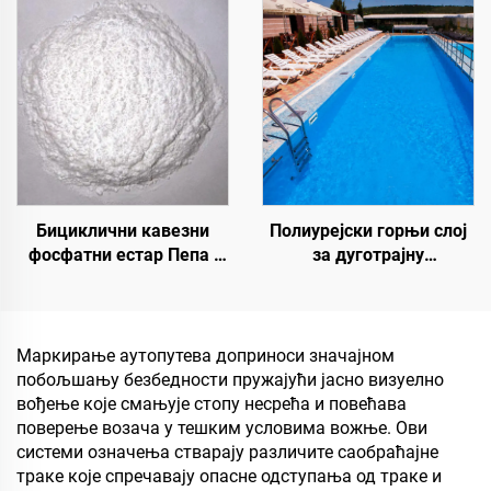
полиуретан за уређење и
са ST400 Прајмером),
декорацију пејзажа
асфалтне путеве,
асфалтне
хидроизолације,
реновацију силиконског
ПУ, ПМА, ЕПДМ,
епоксидне субстрате на
бази воде
Бициклични кавезни
Полиурејски горњи слој
фосфатни естар Пепа |
за дуготрајну
Средство за
хидроизолацију, као што
карбонизацију
су базени, кровови и
епоксидне смоле, ПП,
купатила
ЕВА материјала
Маркирање аутопутева доприноси значајном
побољшању безбедности пружајући јасно визуелно
вођење које смањује стопу несрећа и повећава
поверење возача у тешким условима вожње. Ови
системи означења стварају различите саобраћајне
траке које спречавају опасне одступања од траке и