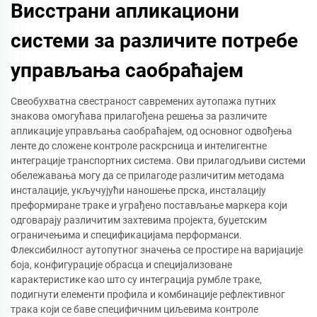
Висстрани апликациони
системи за различите потребе
управљања саобраћајем
Свеобухватна свестраност савремених аутопажа путних
знакова омогућава прилагођена решења за различите
апликације управљања саобраћајем, од основног одвођења
ленте до сложене контроле раскрсница и интелигентне
интеграције транспортних система. Ови прилагодљиви системи
обележавања могу да се прилагоде различитим методама
инсталације, укључујући наношење прска, инсталацију
преформиране траке и уграђено постављање маркера који
одговарају различитим захтевима пројекта, буџетским
ограничењима и спецификацијама перформанси.
Флексибилност аутопутног значења се простире на варијације
боја, конфигурације обрасца и специјализоване
карактеристике као што су интеграција румбле траке,
подигнути елементи профила и комбинације рефлективног
трака који се баве специфичним циљевима контроле