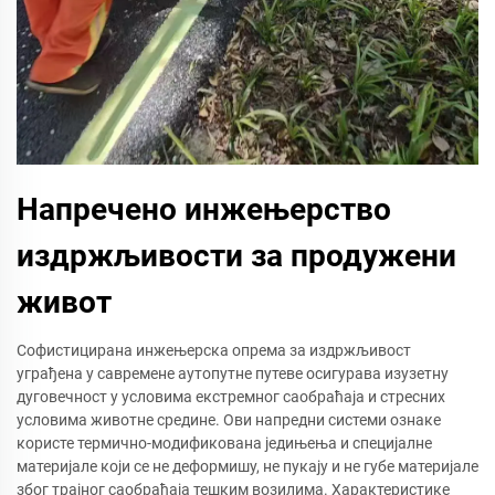
Напречено инжењерство
издржљивости за продужени
живот
Софистицирана инжењерска опрема за издржљивост
уграђена у савремене аутопутне путеве осигурава изузетну
дуговечност у условима екстремног саобраћаја и стресних
условима животне средине. Ови напредни системи ознаке
користе термично-модификована једињења и специјалне
материјале који се не деформишу, не пукају и не губе материјале
због трајног саобраћаја тешким возилима. Характеристике