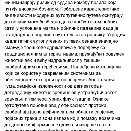
минимизирају ризик од судара између возила која
путују високом брзином. Побољене карактеристике
видљивости модерних аутопутевних путева осигурају
да возачи могу безбедно да се крећу током ноћних
сати, у условима магла и обилних падавина када је
стандардна површина пута тешка за разлику. Уградња
квалитетних аутопутевних путевих ознака значајно
смањује трошкове одржавања у поређењу са
традиционалним алтернативама, пружајући продужен
животни век и већу издржљивост у тешким
саобраћајним оптерећењима. Напређени материјали
који се користе у савременим системима за
обележавање отпорни су на знојење због трљања
гума, хемијске изложености од дегизатора и
деградацију животне средине од ултраљубичастог
зрачења и температурних флуктуација. Ознаке
аутопутева побољшавају ефикасност протокa
саобраћаја јасно дефинисањем области спојених,
појасних трака и зона излаза који помажу возачима
да доносе информисане одлуке и изврше глатке