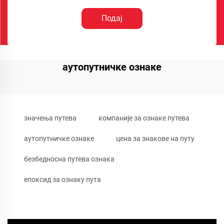
Подај
аутопутничке ознаке
значења путева
компаније за ознаке путева
аутопутничке ознаке
цена за знакове на путу
безбедносна путева ознака
епоксид за ознаку пута