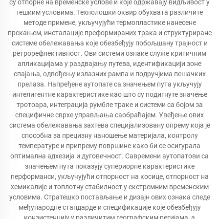
су отпорне на временске услове и које одржавају видљивост у
тешким условима. Технолошки оквир обухвата различите
методе примене, укључујући термопластике нанесене
прскањем, инсталације преформираних трака и структуриране
системе обележавања које обезбеђују побољшану трајност и
ретрорефлективност. Ови системи ознаке служе критичним
апликацијама у раздвајању путева, идентификацији зоне
спајања, одвођењу излазних рампа и подручјима пешачких
прелаза. Напређене аутопате са значењем пута укључују
интелигентне карактеристике као што су подигнуте значење
тротоара, интеграција румбле траке и системи са бојом за
специфичне сврхе управљања саобраћајем. Увеђење ових
система обележавања захтева специјализовану опрему која је
способна за прецизну наношење материјала, контролу
температуре и припрему површине како би се осигурала
оптимална адхезија и дуговечност. Савремени аутопатови са
значењем пута показују супериорне карактеристике
перформанси, укључујући отпорност на косице, отпорност на
хемикалије и топлотну стабилност у екстремним временским
условима. Стратешко постављање и дизајн ових ознака следе
међународне стандарде и спецификације које обезбеђују
конзистенцију у различитим географским регијама, а