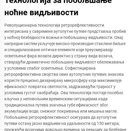
Технологија за побољшање
ноћне видљивости
Револуционарна технологија ретрорефлективности
интегрисана у савремене аутопутне путеве представља пробив
у ноћној безбедности вожње и побољшању видљивости. Овај
напредни систем укључује високо-производне стаклене биљке
и специјализоване оптичке елементе који преусмеравају
осветљење фара возила директно у страну вида возача,
стварајући драматично побољшану видљивост обележавања
у условима слабог осветљења. Софистицирана
ретрорефлективна својства ових аутопутних путевих знакова
користе прецизно дизајнирану микросферу која максимизује
ефикасност повратка светлости, задржавајући трајност у
условима густог саобраћаја. Ова технологија постаје посебно
кључна у неповољним временским ситуацијама када
традиционална путева значења губе ефикасност због
акумулације воде, снежног покривања или мешања магле.
Побољшена ретрорефлективност осигурава да аутопутни
путеви остану јасно видљиви на удаљености од 150 метара,
пружајући возачима довољно времена за реакцију за безбедне