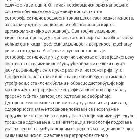
одлуке о навигацији. Оптички перформанси ових напредних
система обележавања одржавају конзистентне
ретрорефлективне вредности током целог свог радног живота,
за разлику од конвенционалних обележавања које се
временом значајно деградирају. Ова трајна видљивост
директно се преводи у смањење стопе несрећа, посебно током
ноћних сати када проблеми видљивости доприносе повећању
ризика од судара. Увођење врхунске технологије
ретрорефлективности у аутопутно значење ствара јединствену
светлост која елиминише збуњујуће области сенке и пружа
јасну дефиницију ленте преко различитих геометрија пута.
Професионалне технике инсталације обезбеђују оптималне
уграђивање стаклених биљки и обрасце дистрибуције који
максимизују ретрорефлективну ефикасност док спречавају
прерано губитак материјала од трљања саобраћаја.
Дугорочне економске користи укључују смањење ризика од
одговорности, мање трошкове повезане са несрећама и
продужени интервали за замену ознака који минимизују текуће
трошкове одржавања. Ова интеграција технологије подржава
усаглашеност са међународним стандардима видљивости, док
надмашава исходно захтеве за ретрорефлективно