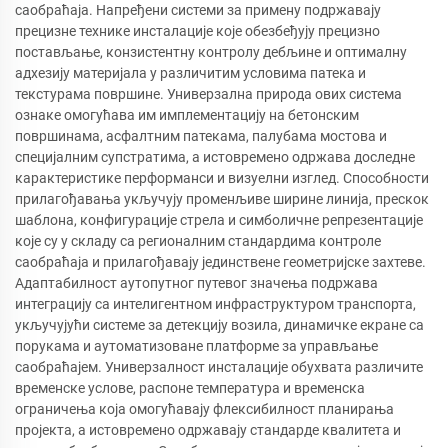
саобраћаја. Напређени системи за примену подржавају
прецизне технике инсталације које обезбеђују прецизно
постављање, конзистентну контролу дебљине и оптималну
адхезију материјала у различитим условима патека и
текстурама површине. Универзална природа ових система
ознаке омогућава им имплементацију на бетонским
површинама, асфалтним патекама, палубама мостова и
специјалним супстратима, а истовремено одржава доследне
карактеристике перформанси и визуелни изглед. Способности
прилагођавања укључују променљиве ширине линија, прескок
шаблона, конфигурације стрела и симболичне репрезентације
које су у складу са регионалним стандардима контроле
саобраћаја и прилагођавају јединствене геометријске захтеве.
Адаптабилност аутопутног путевог значења подржава
интеграцију са интелигентном инфраструктуром транспорта,
укључујући системе за детекцију возила, динамичке екране са
порукама и аутоматизоване платформе за управљање
саобраћајем. Универзалност инсталације обухвата различите
временске услове, распоне температура и временска
ограничења која омогућавају флексибилност планирања
пројекта, а истовремено одржавају стандарде квалитета и