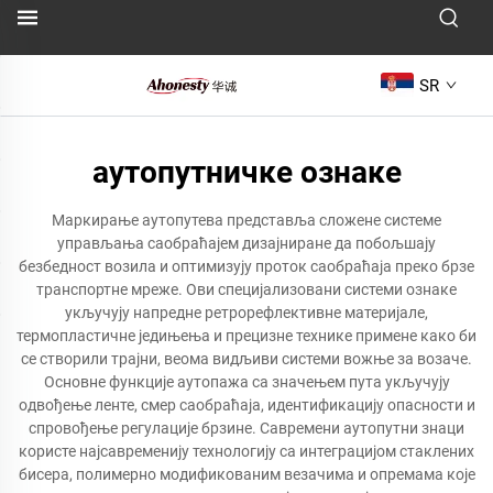
SR
аутопутничке ознаке
Маркирање аутопутева представља сложене системе
управљања саобраћајем дизајниране да побољшају
безбедност возила и оптимизују проток саобраћаја преко брзе
транспортне мреже. Ови специјализовани системи ознаке
укључују напредне ретрорефлективне материјале,
термопластичне једињења и прецизне технике примене како би
се створили трајни, веома видљиви системи вожње за возаче.
Основне функције аутопажа са значењем пута укључују
одвођење ленте, смер саобраћаја, идентификацију опасности и
спровођење регулације брзине. Савремени аутопутни знаци
користе најсавременију технологију са интеграцијом стаклених
бисера, полимерно модификованим везачима и опремама које