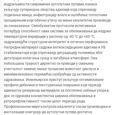
издржљивости савремених аутопутних путевих ознака
укључују супериорна својства адхезије која спречавају
подизање ивица, инфилтрацију влаге и оштећење топлотним
проширењем које обично утичу на мање квалитетне производе
за ознакавање. Свеобухватни протоколи испитивања
потврђују способност ових система за обележавање да издрже
температурне варијације у распону од -40 °C до +60 °C,
задржавајући структурни интегритет и оптичке перформансе.
Напредни материјал садржи антиоксидационе адитиве и УВ
стабилизаторе који спречавају деградацију полимера због
дуготрајне излагања сунцу и загађења атмосфере. Ова
побољшана трајност директно се преводи у смањену
учесталост замене, мање трошкове животног циклуса и
минимализовано поремећај саобраћаја од активности
одржавања. Инжењерски приступ укључује оптимизоване
профиле дебелине и текстурисање површине које пружају
адекватну резервоар материјала за постепено хабање узорка,
док се одржава конзистентна ширина обележавања и
ретрорефлективност током целог периода рада.
Професионалне мере контроле квалитета током производње и
инсталације осигурају да аутопутни путеви достигну