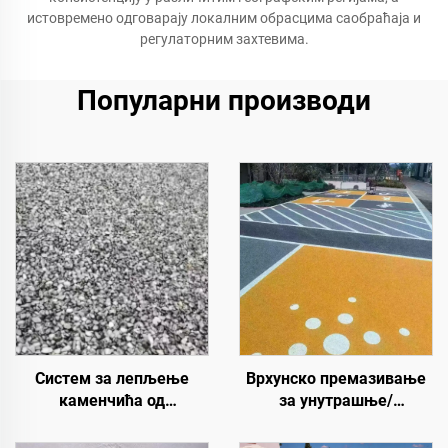
истовремено одговарају локалним обрасцима саобраћаја и
регулаторним захтевима.
Популарни производи
Систем за лепљење
Врхунско премазивање
каменчића од
за унутрашње/
полиуретанске смоле |
надворске цементне
Хидроксипропил
путеве (које се користе