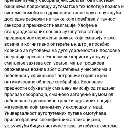
прелазе између саобраћајних делова. Ови системи
означења подржавају аутоматске технологије возила и
системе помоћи за одржавање траке пруга пружајући
доследне референтне тачке које повећавају тачност
сензора и прецизност навигације. Увођење
стандардизованих ознака аутопутева ствара
предвидљиве окружења вожње која смањују стрес
возача и когнитивно оптерећење, што је посебно
корисно за путовања на дуге удаљености и пословне
операције превоза. Економске користи укључују
смањење захтева осигурања, мање трошкова
одржавања возила због оштећења у несрећима и
побољшану ефикасност потрошње горива кроз
оптимизоване обрасце саобраћаја. Еколошке
предности обухватају смањену емисију од гладњег
пролаза саобраћаја, смањено загађење шумом од
побољшане дисциплине траке и одрживих опција
материјала који минимизују еколошки утицај.
Универзалност аутопутевних путева омогућава
прилагођавање специфичним апликацијама,
укључујући бициклистичке стазе, аутобуске системе