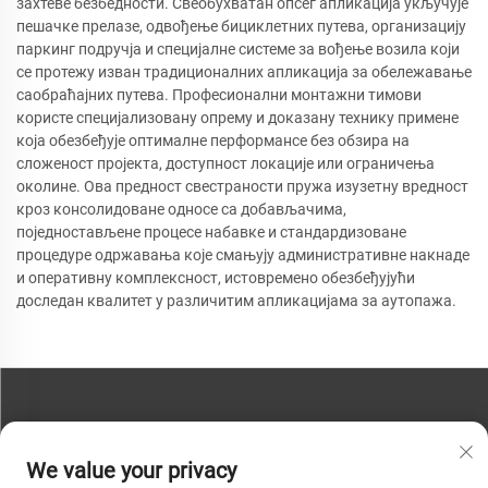
захтеве безбедности. Свеобухватан опсег апликација укључује
пешачке прелазе, одвођење бициклетних путева, организацију
паркинг подручја и специјалне системе за вођење возила који
се протежу изван традиционалних апликација за обележавање
саобраћајних путева. Професионални монтажни тимови
користе специјализовану опрему и доказану технику примене
која обезбеђује оптималне перформансе без обзира на
сложеност пројекта, доступност локације или ограничења
околине. Ова предност свестраности пружа изузетну вредност
кроз консолидоване односе са добављачима,
поједностављене процесе набавке и стандардизоване
процедуре одржавања које смањују административне накнаде
и оперативну комплексност, истовремено обезбеђујући
доследан квалитет у различитим апликацијама за аутопажа.
КОНТАКТИРАЈТЕ НАС
We value your privacy
Телефон:
+86-13793890209