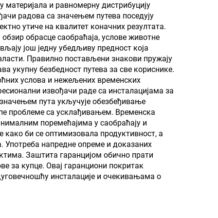
ју материјала и равномерну дистрибуцију
ачи радова са значењем путева поседују
ктно утиче на квалитет коначних резултата.
 обзир обрасце саобраћаја, услове животне
вљају још једну убедљиву предност која
власти. Правилно постављени знакови пружају
ва укупну безбедност путева за све кориснике.
оћних услова и нежељених временских
офесионални извођачи раде са инсталацијама за
а значењем пута укључује обезбеђивање
упе проблеме са усклађивањем. Временска
инималним поремећајима у саобраћају и
 како би се оптимизовала продуктивност, а
а. Употреба напредне опреме и доказаних
ктима. Заштита гаранцијом обично прати
ве за купце. Овај гаранциони покритак
 дуговечношћу инсталације и очекивањама о