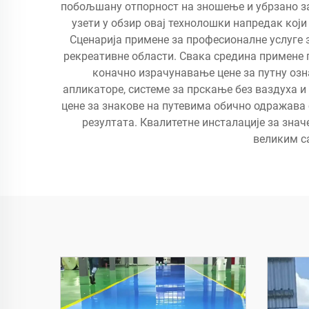
побољшану отпорност на зношење и убрзано за
узети у обзир овај технолошки напредак ко
Сценарија примене за професионалне услуге з
рекреативне области. Свака средина примене п
коначно израчунавање цене за путну оз
апликаторе, системе за прскање без ваздуха и
цене за знакове на путевима обично одражава
резултата. Квалитетне инсталације за знач
великим с