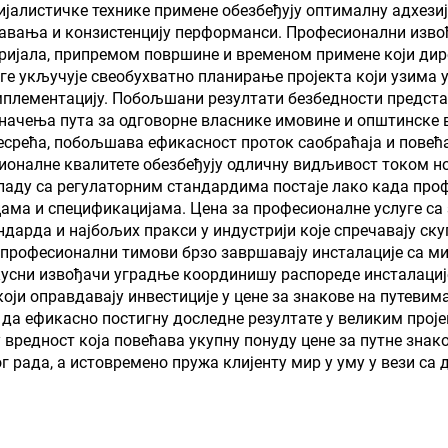
цијалистичке технике примене обезбеђују оптималну адхези
авања и конзистенцију перформанси. Професионални извођ
ријала, припремом површине и временом примене који дире
ге укључује свеобухватно планирање пројекта који узима у
мплементацију. Побољшани резултати безбедности предста
значења пута за одговорне власнике имовине и општинске 
несрећа, побољшава ефикасност проток саобраћаја и повећа
ионалне квалитете обезбеђују одличну видљивост током н
складу са регулаторним стандардима постаје лако када пр
цама и спецификацијама. Цена за професионалне услуге с
дарда и најбољих пракси у индустрији које спречавају ск
р професионални тимови брзо завршавају инсталације са м
сни извођачи уградње координишу распореде инсталације
ји оправдавају инвестиције у цене за знакове на путевим
а ефикасно постигну доследне резултате у великим проје
вредност која повећава укупну понуду цене за путне знако
г рада, а истовремено пружа клијенту мир у уму у вези са