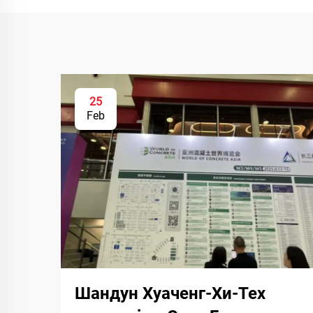
25
Feb
Шандун Хуаченг-Хи-Тех