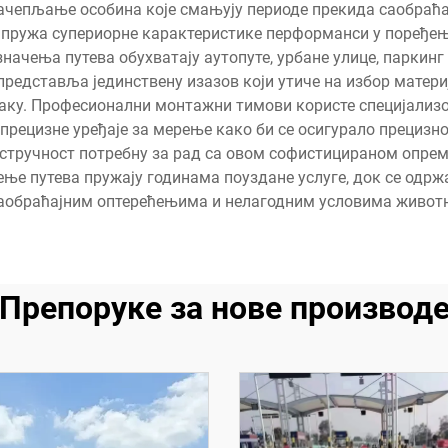
чепљање особина које смањују периоде прекида саобраћа
ји пружа супериорне карактеристике перформанси у поређ
начења путева обухватају аутопуте, урбане улице, паркинг 
редставља јединствену изазов који утиче на избор материј
наку. Професионални монтажни тимови користе специјализо
 прецизне уређаје за мерење како би се осигурало прециз
 стручност потребну за рад са овом софистицираном опре
ење путева пружају годинама поуздане услуге, док се одр
аобраћајним оптерећењима и нелагодним условима животн
Препоруке за нове производ