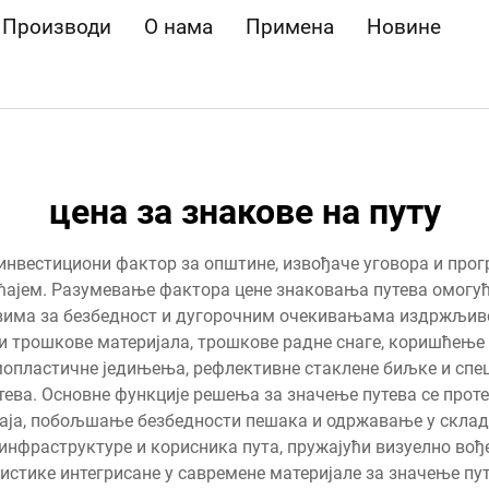
Производи
О нама
Примена
Новине
цена за знакове на путу
инвестициони фактор за општине, извођаче уговора и прог
ајем. Разумевање фактора цене знаковања путева омогу
евима за безбедност и дугорочним очекивањама издржљив
и трошкове материјала, трошкове радне снаге, коришћење 
мопластичне једињења, рефлективне стаклене биљке и спец
тева. Основне функције решења за значење путева се прот
аја, побољшање безбедности пешака и одржавање у складу
инфраструктуре и корисника пута, пружајући визуелно во
стике интегрисане у савремене материјале за значење п