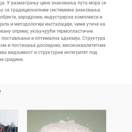
ја. У разматрању цене знаковања пута мора се
ењу са традиционалним системима знаковања.
објекте, аеродроме, индустријске комплексе и
ала и методологије инсталације, чиме утиче на
вану опрему, укључујући термопластичне
но постављање и оптимална адхезија. Структура
мом и постизање доследних, висококвалитетних
жава видљивост и структурни интегритет под
е средине.
е