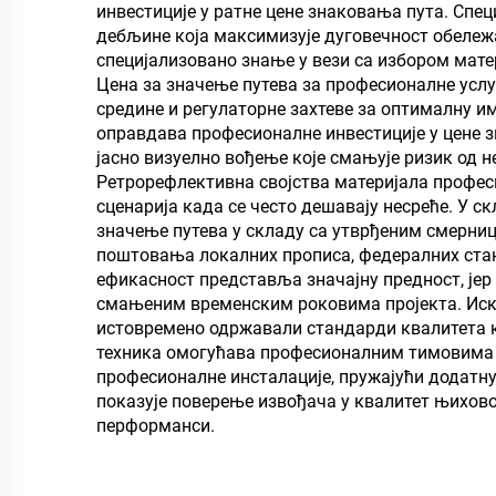
инвестиције у ратне цене знаковања пута. Спе
дебљине која максимизује дуговечност обележ
специјализовано знање у вези са избором мате
Цена за значење путева за професионалне услу
средине и регулаторне захтеве за оптималну и
оправдава професионалне инвестиције у цене 
јасно визуелно вођење које смањује ризик од 
Ретрорефлективна својства материјала профес
сценарија када се често дешавају несреће. У 
значење путева у складу са утврђеним смерни
поштовања локалних прописа, федералних стан
ефикасност представља значајну предност, је
смањеним временским роковима пројекта. Иску
истовремено одржавали стандарди квалитета ко
техника омогућава професионалним тимовима д
професионалне инсталације, пружајући додатну 
показује поверење извођача у квалитет њихово
перформанси.