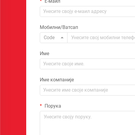
Е-маил
Мобилни/Ватсап
Code
Име
Име компаније
Порука