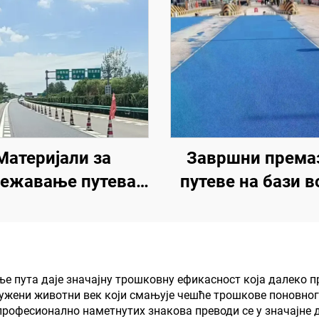
Материјали за
Завршни премаз
ежавање путева |
путеве на бази в
Обележавање
Вишеслојни прем
раћајних линија и
промену боје 
ова за асфалтне и
унутрашње 
тонске коловозе
спољашње коло
е пута даје значајну трошковну ефикасност која далеко п
дужени животни век који смањује чешће трошкове поновно
офесионално наметнутих знакова преводи се у значајне д