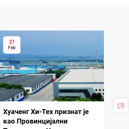
27
Feb
Хуаченг Хи-Тех признат је
као Провинцијални