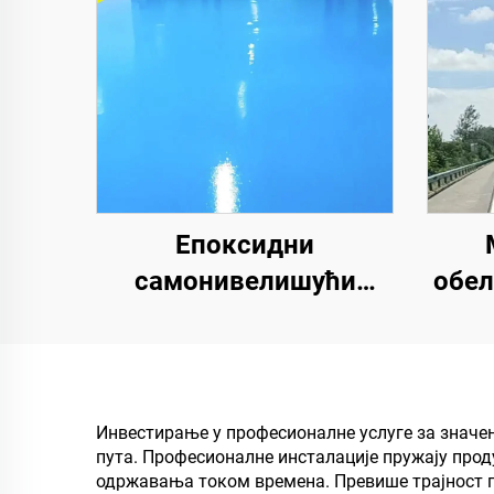
Епоксидни
самонивелишући
обел
подови у боји | За
комерцијалне,
саоб
индустријске и
знак
луксузне стамбене
бе
Инвестирање у професионалне услуге за значењ
пута. Професионалне инсталације пружају про
пројекте
одржавања током времена. Превише трајност пр