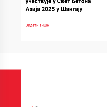
учествује у Свет Бетона
Азија 2025 у Шангају
Видети више