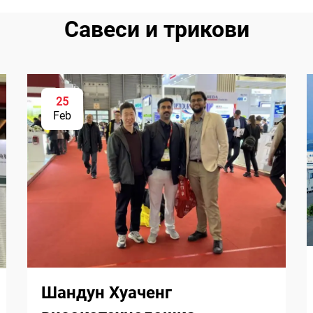
Савеси и трикови
25
Feb
Шандун Хуаченг