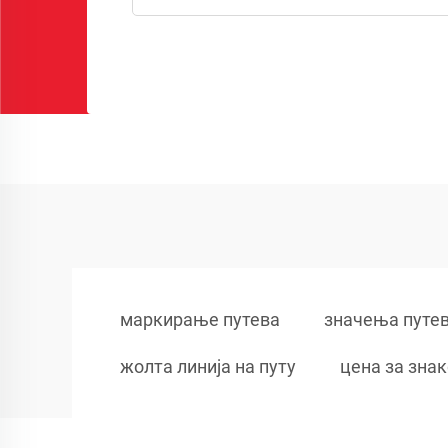
маркирање путева
значења путе
жолта линија на путу
цена за знак