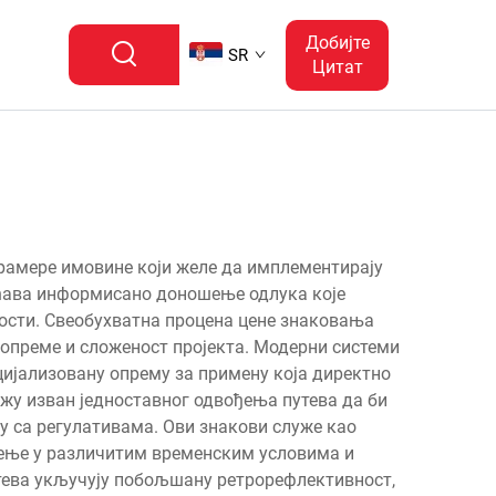
Добијте
SR
Цитат
рамере имовине који желе да имплементирају
ћава информисано доношење одлука које
ости. Свеобухватна процена цене знаковања
опреме и сложеност пројекта. Модерни системи
ијализовану опрему за примену која директно
ежу изван једноставног одвођења путева да би
 са регулативама. Ови знакови служе као
ђење у различитим временским условима и
утева укључују побољшану ретрорефлективност,