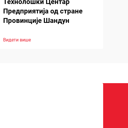
Технолошки Центар
Предприятија од стране
Провинције Шандун
Видети више