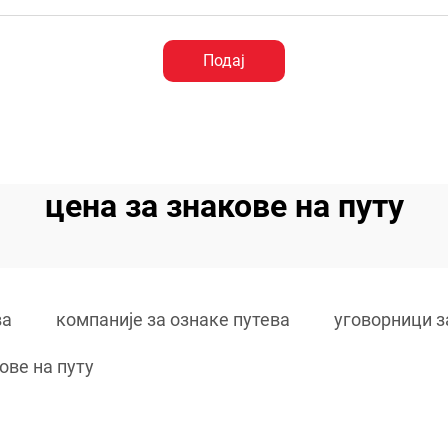
Подај
цена за знакове на путу
ва
компаније за ознаке путева
уговорници з
ове на путу