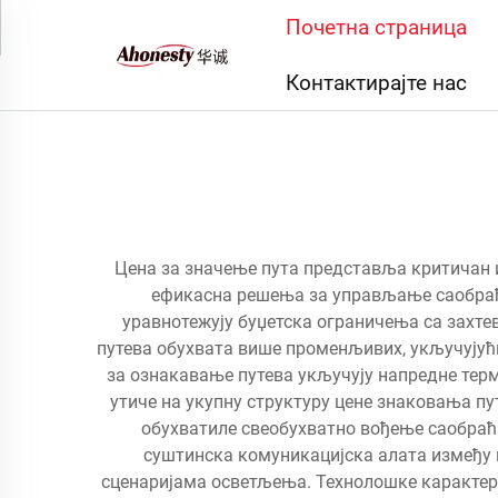
Почетна страница
Контактирајте нас
Цена за значење пута представља критичан 
ефикасна решења за управљање саобраћ
уравнотежују буџетска ограничења са захт
путева обухвата више променљивих, укључујућ
за ознакавање путева укључују напредне тер
утиче на укупну структуру цене знаковања пу
обухватиле свеобухватно вођење саобраћ
суштинска комуникацијска алата између 
сценаријама осветљења. Технолошке карактери