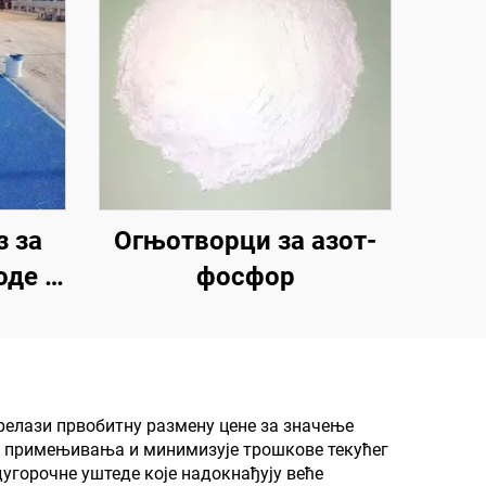
 за
Огњотворци за азот-
оде |
фосфор
аз за
за
и
возе
релази првобитну размену цене за значење
г примењивања и минимизује трошкове текућег
угорочне уштеде које надокнађују веће