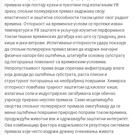
премаза који постају крхки и пукотине под излагањем УВ
зраку, спољни полиурејски премаз задржава своју
еластичност и заштитне способности током целог свог радног
времена. Отпорност на временске услови се протеже изван
температуре и УВ заштите и укључује изузетне перформансе
током тешких временских догађаја као што су градунац, јака
киша и јаки ветрови. Испитивање отпорности удару показује
да спољни полиурејски премаз може да издржи значајне
физичке напоре без оштећења, штитијући основну супстрату
од погоршања повезаног са временским условима.
Непропустљивост према води спречава инфилтрацију влаге
која доводи до оштећења субстрата, раста плесне и
структурног погоршања на необрађеној површини. Химијска
отпорност повећава трајност заштитом од киселог кише,
излагања соли и индустријских загађивача који обично
узрокују прерано неуспех премаза. Само-исцеливајућа
својства спољног полиурејског премаза омогућавају да се
мање оштећење површине природно поправи током времена,
продужујући животни век и одржавајући заштитни интегритет.
Ова комбинација фактора издржљивости резултира системом
премаза који често издржи дужину очекивања живота