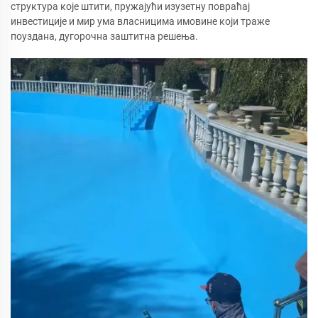
структура које штити, пружајући изузетну повраћај
инвестиције и мир ума власницима имовине који траже
поуздана, дугорочна заштитна решења.