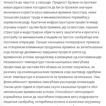
течности до чврстог у секунди. Предност брзине се протеже
изван једноставне погодности да би се пружиле значајне
економске користи кроз смањење времена простора, ниже
трошкове радног труда и минимализовано поремећај у
нормалном раду. Критични инфраструктурни пројекти имају
огромну корист од ове брзе примене, јер се мостови, паркинг
структуре и индустријски објекти могу заштитити и вратити у
употребу са минималним утицајем на проток саобраћаја или
пословне операције. Процес наношења полиурејског премаза
на отвореном елиминише продужена времена за зачепљавање
која излагају делимично завршене пројекте штети од
временских услови, вандализму и ризицима од контаминације.
Независност температуре током наношења омогућава
пројектима да наставе без обзира на услове окружења, за
разлику од конвенционалних премаза који захтевају одређени
опсег температуре и влажности за правилно зачепљање. Ова
флексибилност времена омогућава распореде апликација
током целе године и спречава скупо кашњење пројекта због
неповољних временских услова. Способност непосредног
коришћења значи да заштићене површине могу издржавати
пешачки саобраћај, оптерећење возила и излагање окружењу