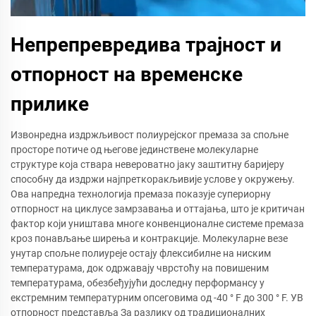
Непрепревредива трајност и
отпорност на временске
прилике
Извонредна издржљивост полиурејског премаза за спољне
просторе потиче од његове јединствене молекуларне
структуре која ствара невероватно јаку заштитну баријеру
способну да издржи најпреткоракљивије услове у окружењу.
Ова напредна технологија премаза показује супериорну
отпорност на циклусе замрзавања и оттајања, што је критичан
фактор који уништава многе конвенционалне системе премаза
кроз понављање ширења и контракције. Молекуларне везе
унутар спољне полиуреје остају флексибилне на ниским
температурама, док одржавају чврстоћу на повишеним
температурама, обезбеђујући доследну перформансу у
екстремним температурним опсеговима од -40 ° F до 300 ° F. УВ
отпорност представља За разлику од традиционалних