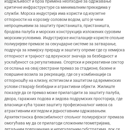
издржљивост и брза примена неопходне за одржавање
критичне инфраструктуре са минималним прекидима у
служби. Морска индустрија има користи од изузетне
отпорности на корозију соловом водом, што је чини
непроцењивим за заштиту пристаништа, пристаништа,
бродова палуба и морских конструкција изложених суровим
морским условима. Индустријске инсталације користе спољне
полиурејеве премазе за секундарне системе за затварање,
подручја за хемијску прераду и заштиту опреме где су хемијска
отпорност и трајност од врхунског значаја за безбедност и
усклађеност са регулативама. Спортски и рекреативни сектор
се ослања на овај свестрани премаз за стадионе, базене и
површине возила за рекреацију, где се у комбинацији са
отпорношћу на клизну, естетиком и заштитом од временских
услови стварају безбедни и атрактивни објекти. Жилиште
показује да се премаз може прилагодити за заштиту палуба,
двора, гаражних подова и зидова подрумских просторија, где
власници кућа траже заштиту професионалног нивоа са
атрактивним изгледом и једноставним одржавањем.
Архитектонска флексибилност спољног полиурејског премаза
омогућава му да се прилагоди сложеним геометријама,
детаљним површинама и нерегуларним субстратима, док се