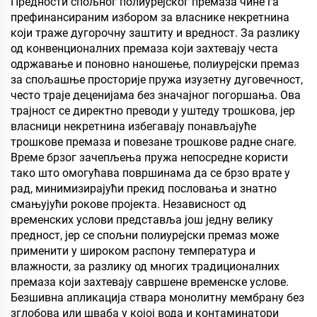
Предности спољног полиурејског премаза чине га
префинансираним избором за власнике некретнина
који траже дугорочну заштиту и вредност. За разлику
од конвенционалних премаза који захтевају честа
одржавање и поновно наношење, полиурејски премаз
за спољашње просторије пружа изузетну дуговечност,
често траје деценијама без значајног погоршања. Ова
трајност се директно преводи у уштеду трошкова, јер
власници некретнина избегавају понављајуће
трошкове премаза и повезане трошкове радне снаге.
Време брзог зачепљења пружа непосредне користи
тако што омогућава површинама да се брзо врате у
рад, минимизирајући прекид пословања и знатно
смањујући рокове пројекта. Независност од
временских услови представља још једну велику
предност, јер се спољни полиурејски премаз може
применити у широком распону температура и
влажности, за разлику од многих традиционалних
премаза који захтевају савршене временске услове.
Безшивна апликација ствара монолитну мембрану без
зглобова или шваба у којој вода и контаминатори