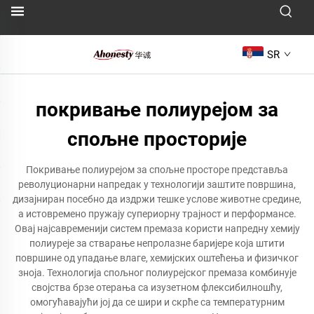
SR
покривање полиурејом за
спољне просторије
Покривање полиурејом за спољне просторе представља
револуционарни напредак у технологији заштите површина,
дизајниран посебно да издржи тешке услове животне средине,
а истовремено пружају супериорну трајност и перформансе.
Овај најсавременији систем премаза користи напредну хемију
полиуреје за стварање непролазне баријере која штити
површине од упадање влаге, хемијских оштећења и физичког
зноја. Технологија спољног полиурејског премаза комбинује
својства брзе отерања са изузетном флексибилношћу,
омогућавајући јој да се шири и скрће са температурним