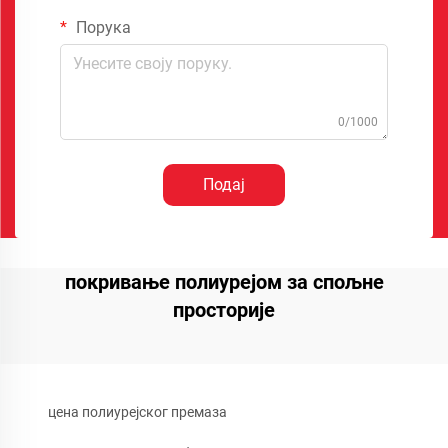
Порука
0/1000
Подај
покривање полиурејом за спољне
просторије
цена полиурејског премаза