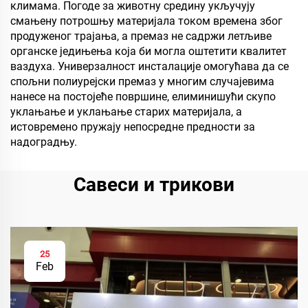
климама. Погоде за животну средину укључују
смањену потрошњу материјала током времена због
продуженог трајања, а премаз не садржи летљиве
органске једињења која би могла оштетити квалитет
ваздуха. Универзалност инсталације омогућава да се
спољни полиурејски премаз у многим случајевима
нанесе на постојеће површине, елиминишући скупо
уклањање и уклањање старих материјала, а
истовремено пружају непосредне предности за
надоградњу.
Савеси и трикови
25
Feb