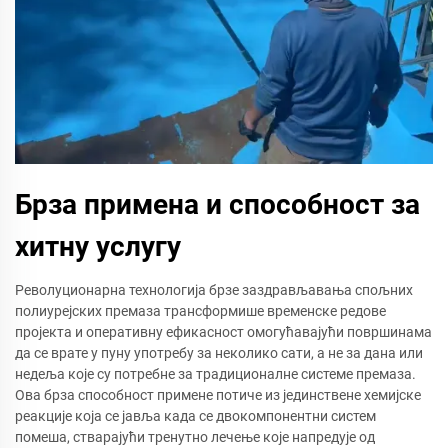
Брза примена и способност за
хитну услугу
Револуционарна технологија брзе заздрављавања спољних
полиурејских премаза трансформише временске редове
пројекта и оперативну ефикасност омогућавајући површинама
да се врате у пуну употребу за неколико сати, а не за дана или
недеља које су потребне за традиционалне системе премаза.
Ова брза способност примене потиче из јединствене хемијске
реакције која се јавља када се двокомпонентни систем
помеша, стварајући тренутно лечење које напредује од