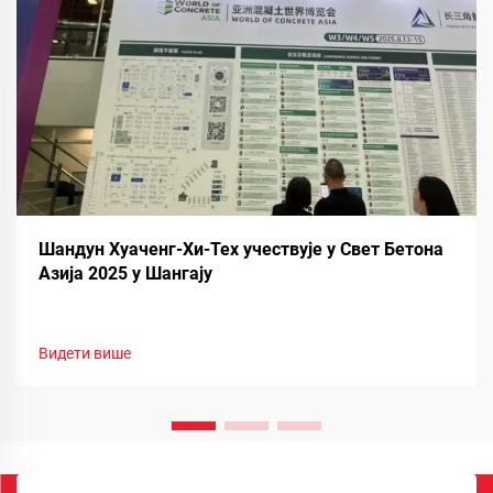
Шандун Хуаченг-Хи-Тех учествује у Свет Бетона
Азија 2025 у Шангају
Видети више