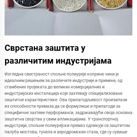
Сврстана заштита у
различитим индустријама
Изгледна свестраност спољне полиуреје коприне чини је
идеалним решењем за различите индустрије и примене, од
стамбених пројеката до великих комерцијалних и
индустријских инсталација које захтевају специјализоване
заштитне карактеристике. Ова прилагодљивост произилази
из способности премаза да се формулише и прилагоди за
специфичне захтеве перформанси, задржавајући своја основна
заштитна својства у свим апликацијама. У транспортној
индустрији, спољни полиурејски премаз одликује се заштитом
палуба мостова, тунела и аеродромских стаза, где су сувише