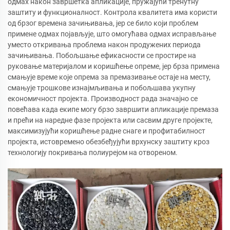
одмах након завршетка апликације, пружајући тренутну
заштиту и функционалност. Контрола квалитета има користи
од брзог времена зачињивања, јер се било који проблем
примене одмах појављује, што омогућава одмах исправљање
уместо откривања проблема након продужених периода
зачињивања. Побољшање ефикасности се простире на
руковање материјалом и коришћење опреме, јер брза примена
смањује време које опрема за премазивање остаје на месту,
смањује трошкове изнајмљивања и побољшава укупну
економичност пројекта. Производност рада значајно се
повећава када екипе могу брзо завршити апликације премаза
и прећи на наредне фазе пројекта или сасвим друге пројекте,
максимизујући коришћење радне снаге и профитабилност
пројекта, истовремено обезбеђујући врхунску заштиту кроз
технологију покривања полиурејом на отвореном.