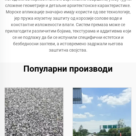
сложене геометрије и детаљне архитектонске карактеристике.
Морске апликације значајно имају користи од ове технологије,
јер пружа изузетну заштиту од корозије солове воде и
константне изложености влаги. Систем премаза може се
прилагодити различитим бојама, текстурама и аддитивма који
се не подлажу да би се испунили специфични естетски и
безбедносни захтеви, а истовремено задржали његова
заштитна својства.
Популарни производи