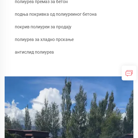
полиуреа премаз за бетон
подња покривка од полиуреиног бетона
покрив полиуреи за продају
полиуреа за хладно прскање
антислид полиуреа