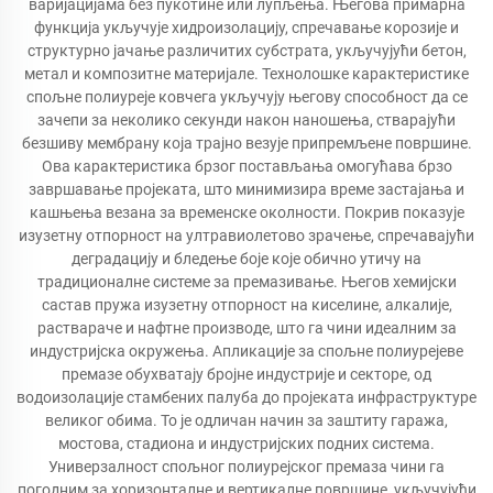
варијацијама без пукотине или лупљења. Његова примарна
функција укључује хидроизолацију, спречавање корозије и
структурно јачање различитих субстрата, укључујући бетон,
метал и композитне материјале. Технолошке карактеристике
спољне полиуреје ковчега укључују његову способност да се
зачепи за неколико секунди након наношења, стварајући
безшиву мембрану која трајно везује припремљене површине.
Ова карактеристика брзог постављања омогућава брзо
завршавање пројеката, што минимизира време застајања и
кашњења везана за временске околности. Покрив показује
изузетну отпорност на ултравиолетово зрачење, спречавајући
деградацију и бледење боје које обично утичу на
традиционалне системе за премазивање. Његов хемијски
састав пружа изузетну отпорност на киселине, алкалије,
раствараче и нафтне производе, што га чини идеалним за
индустријска окружења. Апликације за спољне полиурејеве
премазе обухватају бројне индустрије и секторе, од
водоизолације стамбених палуба до пројеката инфраструктуре
великог обима. То је одличан начин за заштиту гаража,
мостова, стадиона и индустријских подних система.
Универзалност спољног полиурејског премаза чини га
погодним за хоризонталне и вертикалне површине, укључујући