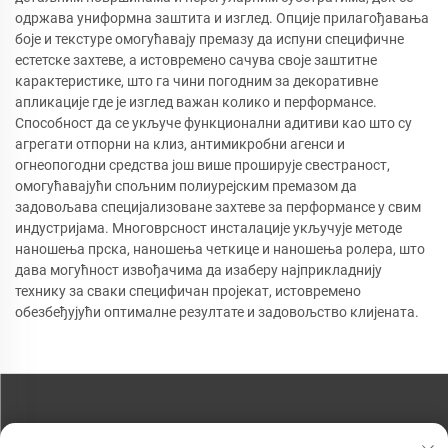
одржава униформна заштита и изглед. Опције прилагођавања
боје и текстуре омогућавају премазу да испуни специфичне
естетске захтеве, а истовремено сачува своје заштитне
карактеристике, што га чини погодним за декоративне
апликације где је изглед важан колико и перформансе.
Способност да се укључе функционални адитиви као што су
агрегати отпорни на клиз, антимикробни агенси и
огнеопогодни средства још више проширује свестраност,
омогућавајући спољним полиурејским премазом да
задовољава специјализоване захтеве за перформансе у свим
индустријама. Многоврсност инсталације укључује методе
наношења прска, наношења четкице и наношења ролера, што
дава могућност извођачима да изаберу најприкладнију
технику за сваки специфичан пројекат, истовремено
обезбеђујући оптималне резултате и задовољство клијената.
КОНТАКТИРАЈТЕ НАС