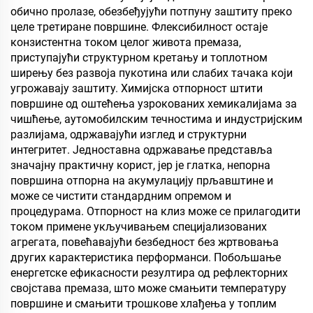
обично пролазе, обезбеђујући потпуну заштиту преко
целе третиране површине. Флексибилност остаје
конзистентна током целог живота премаза,
приступајући структурном кретању и топлотном
ширењу без развоја пукотина или слабих тачака који
угрожавају заштиту. Химијска отпорност штити
површине од оштећења узрокованих хемикалијама за
чишћење, аутомобилским течностима и индустријским
разлијама, одржавајући изглед и структурни
интегритет. Једноставна одржавање представља
значајну практичну корист, јер је глатка, непорна
површина отпорна на акумулацију прљавштине и
може се чистити стандардним опремом и
процедурама. Отпорност на клиз може се прилагодити
током примене укључивањем специјализованих
агрегата, повећавајући безбедност без жртвовања
других карактеристика перформанси. Побољшање
енергетске ефикасности резултира од рефлекторних
својстава премаза, што може смањити температуру
површине и смањити трошкове хлађења у топлим