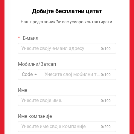
Добијте бесплатни цитат
Наш представник ће вас ускоро контактирати.
Е-маил
0/100
Мобилни/Ватсап
Code
0/100
Име
0/100
Име компаније
0/200