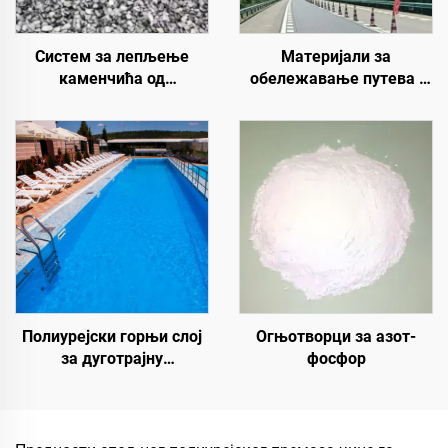
Систем за лепљење
Материјали за
каменчића од
обележавање путева |
полиуретанске смоле |
Обележавање
Хидроксипропил
саобраћајних линија и
полиуретан за уређење и
знакова за асфалтне и
декорацију пејзажа
бетонске коловозе
Полиурејски горњи слој
Огњотворци за азот-
за дуготрајну
фосфор
хидроизолацију, као што
су базени, кровови и
купатила