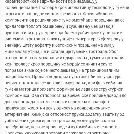
карактеристике издржљивости које надмашују
конвенционалне тротоаре кроз иновативну технологију гумене
агрегате и напредне системе везивања. Флексибилност
компоненти од рециклиране гуме омогућава површини да се
прилагоди топлотном ширењу и сузбивању без развоја
пукотина или структурних проблема уобичајених у чврстим
системима тротоара. Флуктуације температуре које узрокују
значајну штету асфалту и бетонским површинама имају
минималан утицај на инсталације гумених тротоара. Због
отпорности на замрзавање и одмрзавање, гумени тротоари
који пролазе кроз површину не морају се чинити скупе
поправке зиме које се често дешавају на традиционалним
површинама. Продаја воде кроз пукотине обично узрокује
велике штете када се догоди замрзавање, али флексибилна
гумена матрица прихвата формирање леда без структурног
компромиса. Ова отпорност на временске прилике доводи до
доследног рада током сезонских промена и значајно
продужава животни век у односу на конвенционалне
алтернативе. Хемијска отпорност пружа додатну заштиту од
уобичајених детергиранса тротоара, укључујући соли за
одлеђивање, нафтне производе и аутомобилске течности.
Пропусни каучукови тротоари одржавају структурну