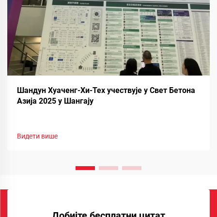
Шандун Хуаченг-Хи-Тех учествује у Свет Бетона
Азија 2025 у Шангају
Видети више
Добијте бесплатни цитат