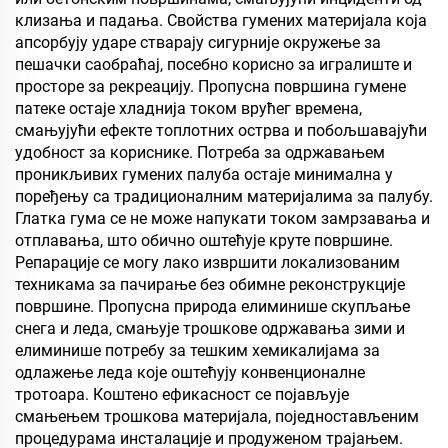
клизања и падања. Свойства гумених материјала која
апсорбују ударе стварају сигурније окружење за
пешачки саобраћај, посебно корисно за игралиште и
просторе за рекреацију. Пропусна површина гумене
патеке остаје хладнија током врућег времена,
смањујући ефекте топлотних острва и побољшавајући
удобност за кориснике. Потреба за одржавањем
проникљивих гумених палуба остаје минимална у
поређењу са традиционалним материјалима за палубу.
Глатка гума се не може напукати током замрзавања и
отплавања, што обично оштећује круте површине.
Репарације се могу лако извршити локализованим
техникама за пачирање без обимне реконструкције
површине. Пропусна природа елиминише скупљање
снега и леда, смањује трошкове одржавања зими и
елиминише потребу за тешким хемикалијама за
одлажење леда које оштећују конвенционалне
тротоара. Коштено ефикасност се појављује
смањењем трошкова материјала, поједностављеним
процедурама инсталације и продуженом трајањем.