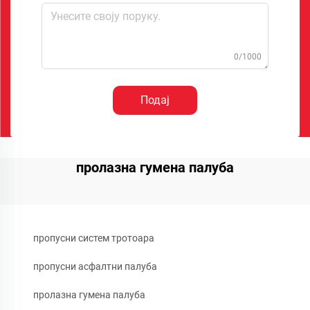
0/1000
Подај
пролазна гумена палуба
пропусни систем тротоара
пропусни асфалтни палуба
пролазна гумена палуба