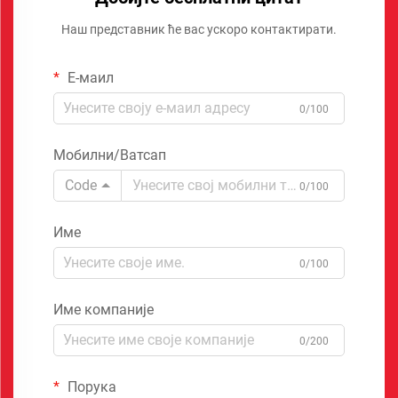
Наш представник ће вас ускоро контактирати.
Е-маил
0/100
Мобилни/Ватсап
Code
0/100
Име
0/100
Име компаније
0/200
Порука