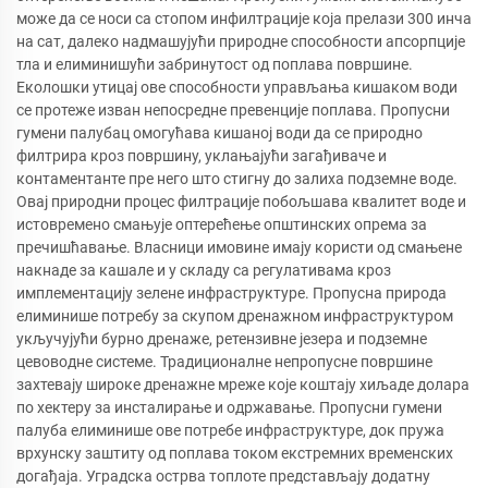
може да се носи са стопом инфилтрације која прелази 300 инча
на сат, далеко надмашујући природне способности апсорпције
тла и елиминишући забринутост од поплава површине.
Еколошки утицај ове способности управљања кишаком води
се протеже изван непосредне превенције поплава. Пропусни
гумени палубац омогућава кишаној води да се природно
филтрира кроз површину, уклањајући загађиваче и
контаментанте пре него што стигну до залиха подземне воде.
Овај природни процес филтрације побољшава квалитет воде и
истовремено смањује оптерећење општинских опрема за
пречишћавање. Власници имовине имају користи од смањене
накнаде за кашале и у складу са регулативама кроз
имплементацију зелене инфраструктуре. Пропусна природа
елиминише потребу за скупом дренажном инфраструктуром
укључујући бурно дренаже, ретензивне језера и подземне
цевоводне системе. Традиционалне непропусне површине
захтевају широке дренажне мреже које коштају хиљаде долара
по хектеру за инсталирање и одржавање. Пропусни гумени
палуба елиминише ове потребе инфраструктуре, док пружа
врхунску заштиту од поплава током екстремних временских
догађаја. Уградска острва топлоте представљају додатну