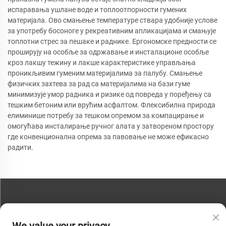
испаравања ушлане воде и топлоотпорности гумених
материјала. Ово смањење температуре ствара удобније услове
за употребу босоноге у рекреативним апликацијама и смањује
топлотни стрес за пешаке и раднике. Ергономске предности се
проширују на особље за одржавање и инсталационе особље
кроз лакшу тежину и лакше карактеристике управљања
проникљивим гуменим материјалима за палубу. Смањење
физичких захтева за рад са материјалима на бази гуме
минимизује умор радника и ризике од повреда у поређењу са
тешким бетоним или врућим асфалтом. Флексибилна природа
елиминише потребу за тешком опремом за компацирање и
омогућава инсталирање ручног алата у затвореном простору
где конвенционална опрема за павовање не може ефикасно
радити.
КОНТАКТИРАЈТЕ НАС