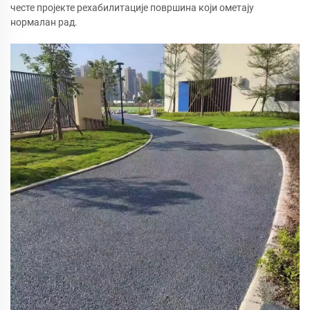
честе пројекте рехабилитације површина који ометају
нормалан рад.