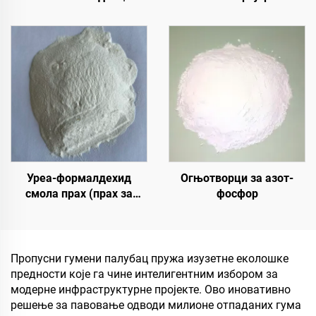
Коштани шљунак,
папирно основно
кристални камен,
материјало за растворе
камени тепих за
паковања за производе
комерцијалне и
као што су чај, кафа,
стамбене објекте
ореви, чоколаде, пецири
и зачини
Уреа-формалдехид
Огњотворци за азот-
смола прах (прах за
фосфор
лепило од дрвета/прилеп
за прах) који се користи
у производњи вештачких
плоча, укључујући
Пропусни гумени палубац пружа изузетне еколошке
вишеслојни фалекар,
предности које га чине интелигентним избором за
фини дрвени панел, еко-
модерне инфраструктурне пројекте. Ово иновативно
плочу, фалеран
решење за павовање одводи милионе отпаданих гума