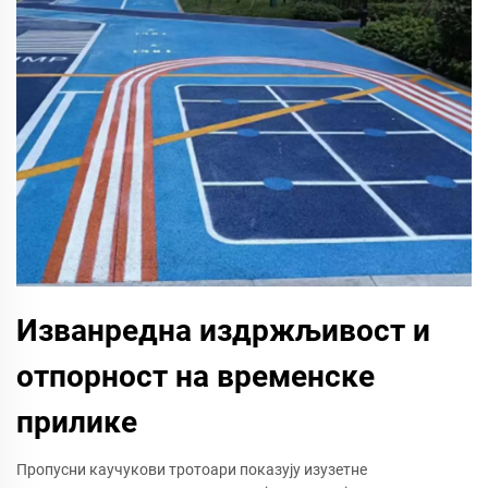
Изванредна издржљивост и
отпорност на временске
прилике
Пропусни каучукови тротоари показују изузетне