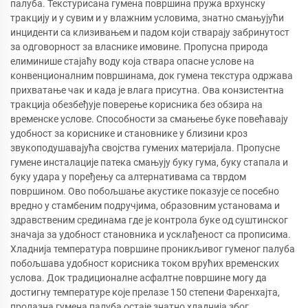
палуба. Текстурисана гумена површина пружа врхунску
тракцију и у сувим и у влажним условима, знатно смањујући
инциденти са клизивањем и падом који стварају забринутост
за одговорност за власнике имовине. Пропусна природа
елиминише стајаћу воду која ствара опасне услове на
конвенционалним површинама, док гумена текстура одржава
прихватање чак и када је влага присутна. Ова конзистентна
тракција обезбеђује поверење корисника без обзира на
временске услове. Способности за смањење буке повећавају
удобност за кориснике и становнике у близини кроз
звукоподушавајућа својства гумених материјала. Пропусне
гумене инсталације патека смањују буку гума, буку стапала и
буку удара у поређењу са алтернативама са тврдом
површином. Ово побољшање акустике показује се посебно
вредно у стамбеним подручјима, образовним установама и
здравственим срединама где је контрола буке од суштинског
значаја за удобност становника и усклађеност са прописима.
Хладнија температура површине проникљивог гуменог палуба
побољшава удобност корисника током врућих временских
услова. Док традиционалне асфалтне површине могу да
достигну температуре које прелазе 150 степени Фаренхајта,
пролазна гумена палуба остаје знатно хладнија због