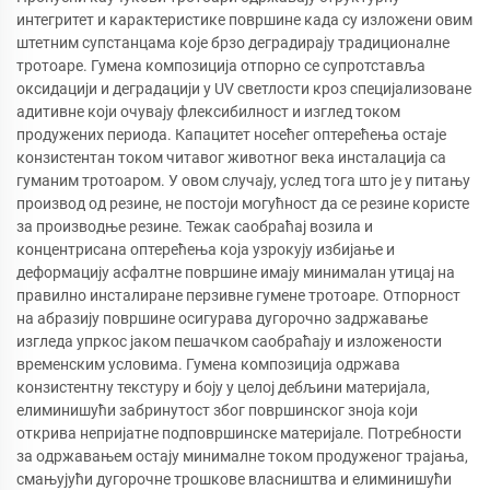
интегритет и карактеристике површине када су изложени овим
штетним супстанцама које брзо деградирају традиционалне
тротоаре. Гумена композиција отпорно се супротставља
оксидацији и деградацији у UV светлости кроз специјализоване
адитивне који очувају флексибилност и изглед током
продужених периода. Капацитет носећег оптерећења остаје
конзистентан током читавог животног века инсталација са
гуманим тротоаром. У овом случају, услед тога што је у питању
производ од резине, не постоји могућност да се резине користе
за производње резине. Тежак саобраћај возила и
концентрисана оптерећења која узрокују избијање и
деформацију асфалтне површине имају минималан утицај на
правилно инсталиране перзивне гумене тротоаре. Отпорност
на абразију површине осигурава дугорочно задржавање
изгледа упркос јаком пешачком саобраћају и изложености
временским условима. Гумена композиција одржава
конзистентну текстуру и боју у целој дебљини материјала,
елиминишући забринутост због површинског зноја који
открива непријатне подповршинске материјале. Потребности
за одржавањем остају минималне током продуженог трајања,
смањујући дугорочне трошкове власништва и елиминишући