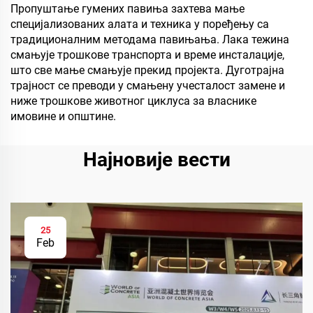
Пропуштање гумених павиња захтева мање
специјализованих алата и техника у поређењу са
традиционалним методама павињања. Лака тежина
смањује трошкове транспорта и време инсталације,
што све мање смањује прекид пројекта. Дуготрајна
трајност се преводи у смањену учесталост замене и
ниже трошкове животног циклуса за власнике
имовине и општине.
Најновије вести
25
Feb