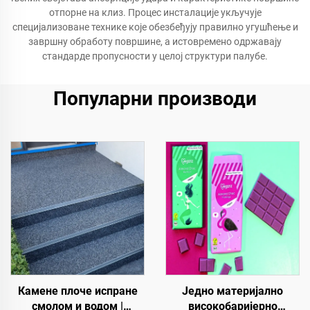
отпорне на клиз. Процес инсталације укључује
специјализоване технике које обезбеђују правилно угушћење и
завршну обработу површине, а истовремено одржавају
стандарде пропусности у целој структури палубе.
Популарни производи
Камене плоче испране
Једно материјално
смолом и водом |
високобаријерно