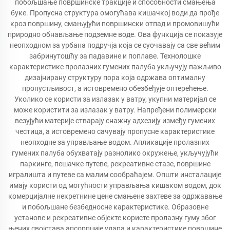
побољшање површинске тракције и способности смањења
буке. Пропусна структура омогућава кишачкој води да прође
кроз површину, смањујући површински отпад и промовишући
природно обнављање подземне воде. Ова функција се показује
неопходном за урбана подручја која се суочавају са све већим
забринутошћу за падавине и поплаве. Технолошке
карактеристике пролазних гумених палуба укључују пажљиво
дизајнирану структуру пора која одржава оптималну
пропустљивост, а истовремено обезбеђује оптерећење.
Уколико се користи за излазак у ватру, укупни материјал се
може користити за излазак у ватру. Напређени полимерски
везујући материје стварају снажну адхезију између гумених
честица, а истовремено сачувају пропусне карактеристике
неопходне за управљање водом. Апликације пролазних
гумених палуба обухватају разнолико окружење, укључујући
паркинге, пешачке путеве, рекреативне стазе, површине
игралишта и путеве са малим сообраћајем. Општи инсталације
имају користи од могућности управљања кишаком водом, док
комерцијалне некретнине цене смањене захтеве за одржавање
и побољшане безбедносне карактеристике. Образовне
установе и рекреативне објекте користе пролазну гуму због
њених својстава апсорпције удара и карактеристике површине