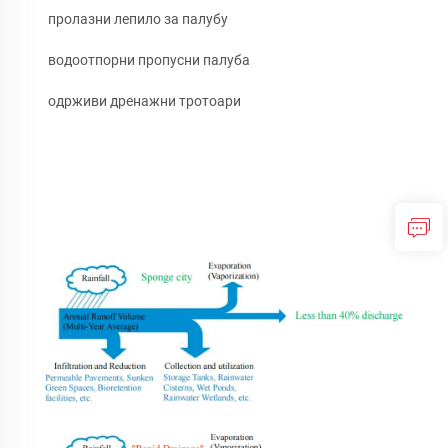
пролазни лепило за палубу
водоотпорни пропусни палуба
одрживи дренажни тротоари