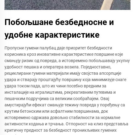
Побољшане безбедносне и
удобне карактеристике
Пропусни гумени палубац даје приоритет безбедности
корисника кроз иновативне карактеристике површине које
смањују ризик од повреда, а истовремено побољшавају укупну
удобност пешака и оператера возила. Поједноставно,
рециклирани гумени материјали имају својства апсорпције
удара и стварају проштајућу површину која минимизује снаге
удара током пада, што их чини посебно вредним за
инсталације на игралиштима, рекреативним путевима и
пешачким подручјима са великим сообраћајем. Овај
амустирајући ефекат смањује тежину повреда у поређењу са
крутим бетонским или асфалтним површинама, док
истовремено одржава довољно стабилности за нормалне
активности ходања и трчања. Отпорност на клиз представља
критичну предност за безбедност проникљивих гумених