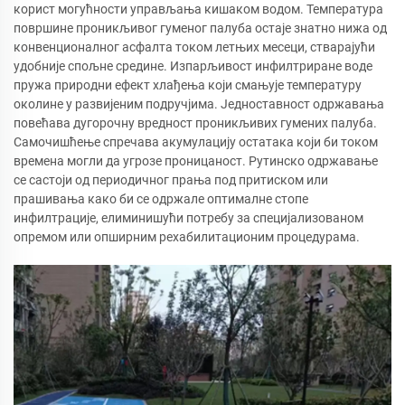
корист могућности управљања кишаком водом. Температура
површине проникљивог гуменог палуба остаје знатно нижа од
конвенционалног асфалта током летњих месеци, стварајући
удобније спољне средине. Изпарљивост инфилтриране воде
пружа природни ефект хлађења који смањује температуру
околине у развијеним подручјима. Једноставност одржавања
повећава дугорочну вредност проникљивих гумених палуба.
Самочишћење спречава акумулацију остатака који би током
времена могли да угрозе проницаност. Рутинско одржавање
се састоји од периодичног прања под притиском или
прашивања како би се одржале оптималне стопе
инфилтрације, елиминишући потребу за специјализованом
опремом или опширним рехабилитационим процедурама.