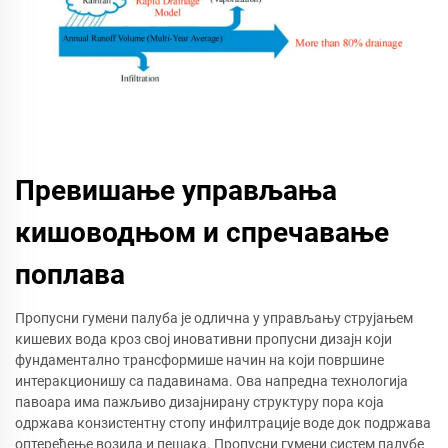
Превишање управљања
кишоводњом и спречавање
поплава
Пропусни гумени палуба је одлична у управљању струјањем
кишевих вода кроз свој иновативни пропусни дизајн који
фундаментално трансформише начин на који површине
интеракционишу са падавинама. Ова напредна технологија
павоара има пажљиво дизајнирану структуру пора која
одржава конзистентну стопу инфилтрације воде док подржава
оптерећење возила и пешака. Пропусни гумени систем палубе