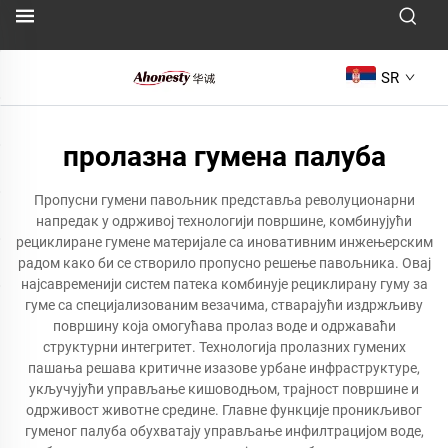
SR
пролазна гумена палуба
Пропусни гумени павољник представља револуционарни
напредак у одрживој технологији површине, комбинујући
рециклиране гумене материјале са иновативним инжењерским
радом како би се створило пропусно решење павољника. Овај
најсавременији систем патека комбинује рециклирану гуму за
гуме са специјализованим везачима, стварајући издржљиву
површину која омогућава пролаз воде и одржаваћи
структурни интегритет. Технологија пролазних гумених
пашања решава критичне изазове урбане инфраструктуре,
укључујући управљање кишоводњом, трајност површине и
одрживост животне средине. Главне функције проникљивог
гуменог палуба обухватају управљање инфилтрацијом воде,