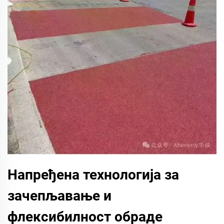
Напређена технологија за
зачепљавање и
флексибилност обраде