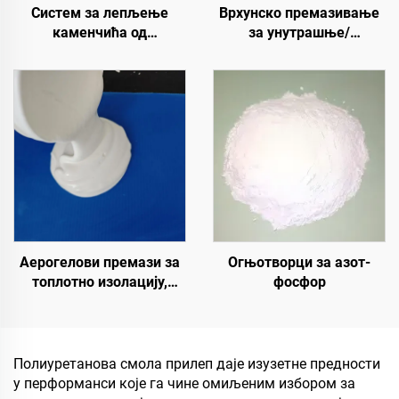
Систем за лепљење
Врхунско премазивање
каменчића од
за унутрашње/
полиуретанске смоле |
надворске цементне
Хидроксипропил
путеве (које се користе
полиуретан за уређење и
са ST400 Прајмером),
декорацију пејзажа
асфалтне путеве,
асфалтне
хидроизолације,
реновацију силиконског
ПУ, ПМА, ЕПДМ,
епоксидне субстрате на
бази воде
Аерогелови премази за
Огњотворци за азот-
топлотно изолацију,
фосфор
звучну изолацију и
апсорпцију, отпорност на
влагу и плесени, за кров,
солар, спољни зид,
Полиуретанова смола прилеп даје изузетне предности
унутрашњи зид,
у перформанси које га чине омиљеним избором за