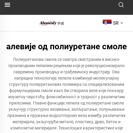
SR
алевије од полиуретане смоле
Полиуретанова смола се сматра свестраним и високо-
производним лепилим решењем које је револуционизирало
савремену производњу и грађевинску индустрију. Ова
напредна технологија лепила комбинује молекуларну
структуру полиуретанових полимера са специјализованим
формулацијама смоле како би створила везе које показују
изузетну чврстоћу, флексибилност и трајност у различитим
прилозима. Главне функције лепила од полиуретане смоле
укључују структурно везивање, запљуштање, попуњавање
празнина и пружање водоотпорних веза између различитих
материјала, укључујући метале, пластику, дрво, бетон и
композитне материјале. Технолошке карактеристике које