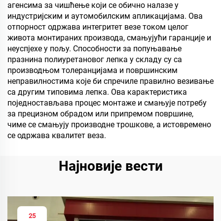
агенсима за чишћење који се обично налазе у
индустријским и аутомобилским апликацијама. Ова
отпорност одржава интегритет везе током целог
живота монтираних производа, смањујући гаранције и
неуспјехе у пољу. Способности за попуњавање
празнина полиуретановог лепка у складу су са
производњом толеранцијама и површинским
неправилностима које би спречиле правилно везивање
са другим типовима лепка. Ова карактеристика
поједностављава процес монтаже и смањује потребу
за прецизном обрадом или припремом површине,
чиме се смањују производне трошкове, а истовремено
се одржава квалитет веза.
Најновије вести
25