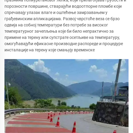
празнина полиуретановог лепка, који прилагођава грубости и
порозности површине, стварајући водоотпорне пломбе који
спречавају улазак влаге и оштећење замрзавањем у
грађевинским апликацијама. Развој чврстоће веза се брзо
одвија на собној температури без потребе за високог
температурног зачепљења које би било непрактично за
примене на терену или супстрате осетљиве на температуру,
омогућавајући ефикасне производне распореде и процедуре
инсталације на терену које смањују временске