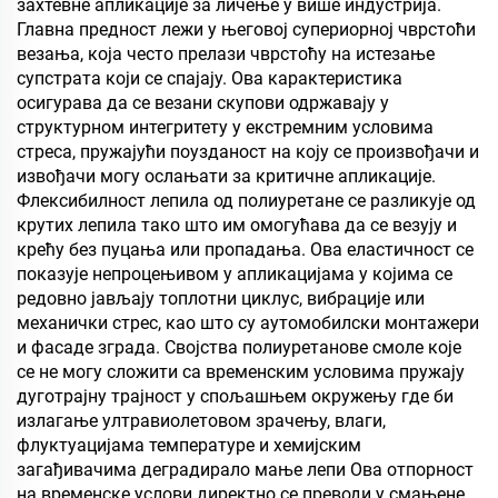
преградну зид, спаваћу
захтевне апликације за личење у више индустрија.
собу, састанак и
Главна предност лежи у његовој супериорној чврстоћи
учионицу, КТВ, по
везања, која често прелази чврстоћу на истезање
супстрата који се спајају. Ова карактеристика
осигурава да се везани скупови одржавају у
структурном интегритету у екстремним условима
стреса, пружајући поузданост на коју се произвођачи и
извођачи могу ослањати за критичне апликације.
Флексибилност лепила од полиуретане се разликује од
крутих лепила тако што им омогућава да се везују и
крећу без пуцања или пропадања. Ова еластичност се
показује непроцењивом у апликацијама у којима се
редовно јављају топлотни циклус, вибрације или
механички стрес, као што су аутомобилски монтажери
и фасаде зграда. Својства полиуретанове смоле које
се не могу сложити са временским условима пружају
дуготрајну трајност у спољашњем окружењу где би
излагање ултравиолетовом зрачењу, влаги,
флуктуацијама температуре и хемијским
загађивачима деградирало мање лепи Ова отпорност
на временске услови директно се преводи у смањене