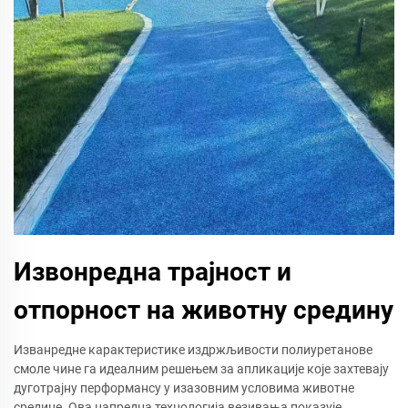
Извонредна трајност и
отпорност на животну средину
Изванредне карактеристике издржљивости полиуретанове
смоле чине га идеалним решењем за апликације које захтевају
дуготрајну перформансу у изазовним условима животне
средине. Ова напредна технологија везивања показује