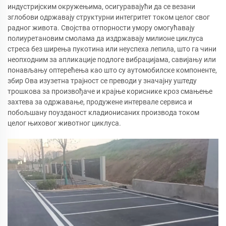
индустријским окружењима, осигуравајући да се везани
зглобови одржавају структурни интегритет током целог свог
радног живота. Својства отпорности умору омогућавају
полиуретановим смолама да издржавају милионе циклуса
стреса без ширења пукотина или неуспеха лепила, што га чини
неопходним за апликације подлоге вибрацијама, савијању или
понављању оптерећења као што су аутомобилске компоненте,
збир Ова изузетна трајност се преводи у значајну уштеду
трошкова за произвођаче и крајње кориснике кроз смањење
захтева за одржавање, продужене интервале сервиса и
побољшану поузданост кладионисаних производа током
целог њиховог животног циклуса.