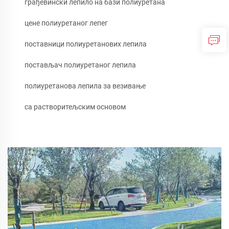
грађевински лепило на бази полиуретана
цене полиуретаног лепег
поставници полиуретанових лепила
постављач полиуретаног лепила
полиуретанова лепила за везивање
са растворитељским основом