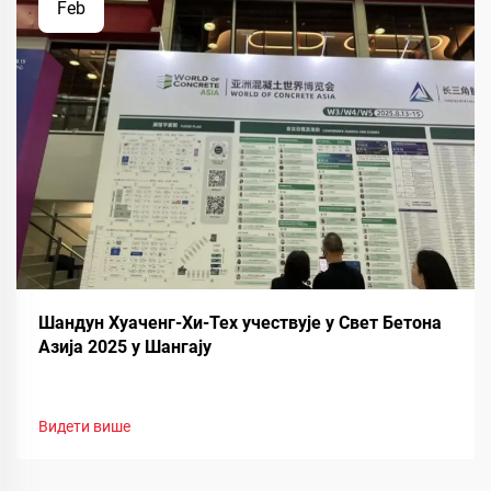
Feb
Шандун Хуаченг-Хи-Тех учествује у Свет Бетона
Азија 2025 у Шангају
Видети више