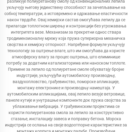
разликује полиуретанову смолу од конвенционалних лепила
укључују његову јединствену способност за зачепљавање на
собној температури, а истовремено и одржавање еластичности
након тврдоће. Овај хемијски састав омогућава лепилу да се
прилагоди топлотном ширењу и контракцији без угрожавања
интегритета везе. Механизам за прекретни однос ствара
тродимензионалну мрежу која пружа супериорна механичка
својства и хемијску отпорност. Напређене формуле укључују
технологију за оштрење влаге, што им омогућава да користе
атмосферску влагу за процес оштрења, што елиминише
потребу за додатним катализаторима или наноском топлоте.
Примене за лепило од полиуретане смоле обухватају бројне
индустрије, укључујући аутомобилску производњу,
ваздухопловство, грађевинство, поморске апликације,
монтажу електронике и производњу намештаја. У
аутомобилским апликацијама, овај лепило везује ветровице,
панеле кутије и унутрашње компоненте док пружа својства за
ублажавање вибрација. У грађевинским пројектима се
користи полиуретанова смола за лепило за конструктивно
стазање, инсталацију завеса и поправку бетона. Морска
индустрија се ослања на своје водоотпорне карактеристике за
монтажу корпуса и монтажу палубе. Произвођачи