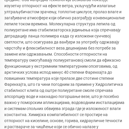
изузетну отпорност на ефекте ветра, укључујући излагање
ултраљубичастом зрачењу, топлотне циклусе, пролаз влаге и
загађиваче атмосфере који обично разграђују конвенционалне
лепиле током времена. Молекуларна структура лепила од
полиуретане има стабилизаторска једињења која спречавају
деградацију ланца полимера када су изложени сунчевој
светлости, што осигурава да ванђери за употребу одржавају
чврстоћу и флексибилност веза деценијама без потребе за
замене или одржавањем. Способности отпорности на
температуру омогућавају полиуретановој смоли да ефикасно
функционише у екстремним температурним опсеговима, од
арктичких услова испод минус 40 степени Фаренхајта до
повишених температура које прелазе две стотине степени
Фаренхајта, што га чини погодним за примене у Хидролитичка
стабилност клипа од оштре полиуретане смоле спречава
апсорпцију воде и накнадно погоршање везе, што је посебно
важно у поморским апликацијама, водоводним инсталацијама
и системам спољних обвијева зграда где је изложеност влаги
константна. Химијска компатибилност се простире на
отпорност на киселине, основе, горива, хидрауличне течности
и раствараче за чишћење који се обично налазе у