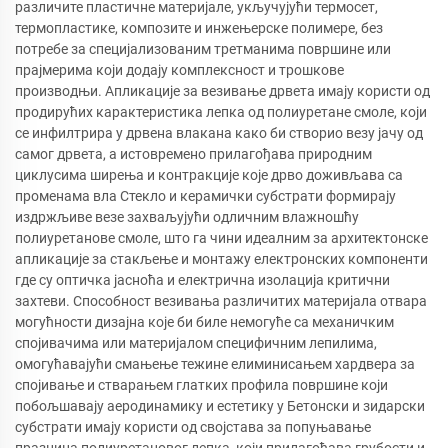
различите пластичне материјале, укључујући термосет,
термопластике, композите и инжењерске полимере, без
потребе за специјализованим третманима површине или
прајмерима који додају комплексност и трошкове
производњи. Апликације за везивање дрвета имају користи од
продирућих карактеристика лепка од полиуретане смоле, који
се инфилтрира у дрвена влакана како би створио везу јачу од
самог дрвета, а истовремено прилагођава природним
циклусима ширења и контракције које дрво доживљава са
променама вла Стекло и керамички субстрати формирају
издржљиве везе захваљујући одличним влажношћу
полиуретанове смоле, што га чини идеалним за архитектонске
апликације за стакљење и монтажу електронских компоненти
где су оптичка јасноћа и електрична изолација критични
захтеви. Способност везивања различитих материјала отвара
могућности дизајна које би биле немогуће са механичким
спојивачима или материјалом специфичним лепилима,
омогућавајући смањење тежине елиминисањем хардвера за
спојивање и стварањем глатких профила површине који
побољшавају аеродинамику и естетику у Бетонски и зидарски
субстрати имају користи од својстава за попуњавање