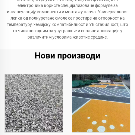
електроника користе специјализоване формуле за
инкапсулацију компоненти и монтажу плоча. Универзалност
лепка од полиуретане смоле се простире на отпорност на
температуру, хемијску компатибилност и УВ стабилност, што
га чини погодним за унутрашње и спољне апликације у
различитим условима животне средине.
Нови производи