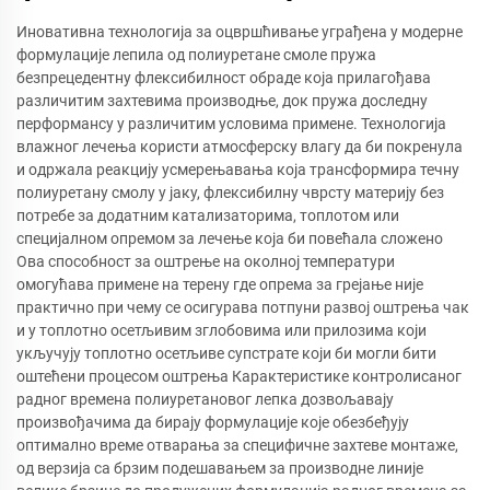
Иновативна технологија за оцвршћивање уграђена у модерне
формулације лепила од полиуретане смоле пружа
безпрецедентну флексибилност обраде која прилагођава
различитим захтевима производње, док пружа доследну
перформансу у различитим условима примене. Технологија
влажног лечења користи атмосферску влагу да би покренула
и одржала реакцију усмерењавања која трансформира течну
полиуретану смолу у јаку, флексибилну чврсту материју без
потребе за додатним катализаторима, топлотом или
специјалном опремом за лечење која би повећала сложено
Ова способност за оштрење на околној температури
омогућава примене на терену где опрема за грејање није
практично при чему се осигурава потпуни развој оштрења чак
и у топлотно осетљивим зглобовима или прилозима који
укључују топлотно осетљиве супстрате који би могли бити
оштећени процесом оштрења Карактеристике контролисаног
радног времена полиуретановог лепка дозвољавају
произвођачима да бирају формулације које обезбеђују
оптимално време отварања за специфичне захтеве монтаже,
од верзија са брзим подешавањем за производне линије