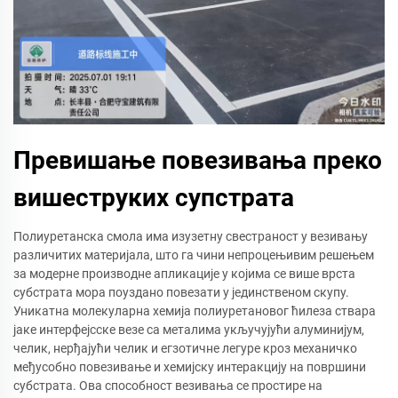
Превишање повезивања преко
вишеструких супстрата
Полиуретанска смола има изузетну свестраност у везивању
различитих материјала, што га чини непроцењивим решењем
за модерне производне апликације у којима се више врста
субстрата мора поуздано повезати у јединственом скупу.
Уникатна молекуларна хемија полиуретановог ћилеза ствара
јаке интерфејсске везе са металима укључујући алуминијум,
челик, нерђајући челик и егзотичне легуре кроз механичко
међусобно повезивање и хемијску интеракцију на површини
субстрата. Ова способност везивања се простире на