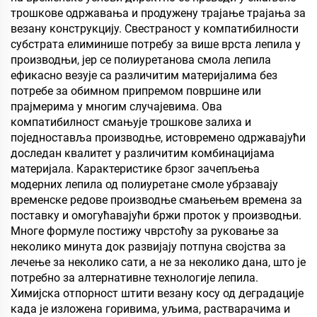
трошкове одржавања и продужену трајање трајања за
везану конструкцију. Свестраност у компатибилности
субстрата елиминише потребу за више врста лепила у
производњи, јер се полиуретанова смола лепила
ефикасно везује са различитим материјалима без
потребе за обимном припремом површине или
прајмерима у многим случајевима. Ова
компатибилност смањује трошкове залиха и
поједноставља производње, истовремено одржавајући
доследан квалитет у различитим комбинацијама
материјала. Карактеристике брзог зачепљења
модерних лепила од полиуретане смоле убрзавају
временске редове производње смањењем времена за
поставку и омогућавајући бржи проток у производњи.
Многе формуле постижу чврстоћу за руковање за
неколико минута док развијају потпуна својства за
лечење за неколико сати, а не за неколико дана, што је
потребно за алтернативне технологије лепила.
Химијска отпорност штити везану косу од деградације
када је изложена горивима, уљима, растварачима и