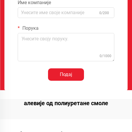
Име компаније
0/200
Порука
0/1000
Подај
алевије од полиуретане смоле