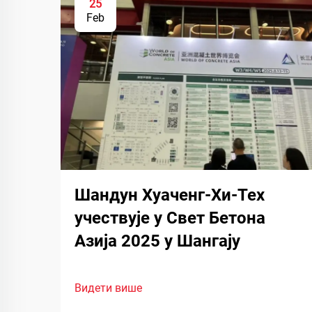
25
Feb
Шандун Хуаченг-Хи-Тех
учествује у Свет Бетона
Азија 2025 у Шангају
Видети више