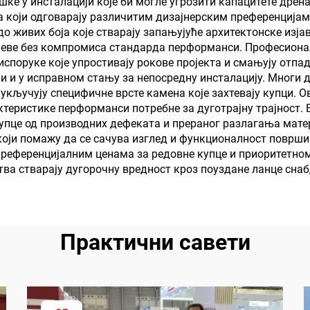
шке у инсталацији које би могле угрозити капацитете дре
 који одговарају различитим дизајнерским преференцијам
о живих боја које стварају запањујуће архитектонске изја
иљеве без компромиса стандарда перформанси. Професиона
споруке које упростивају рокове пројекта и смањују отпа
бни и у исправном стању за непосредну инсталацију. Мног
ли укључују специфичне врсте камена које захтевају купци
ктеристике перформанси потребне за дуготрајну трајност.
купце од производних дефеката и прераног разлагања мате
 који помажу да се сачува изглед и функционалност површ
преференцијалним ценама за редовне купце и приоритетно
ва стварају дугорочну вредност кроз поуздане ланце сна
Практични савети