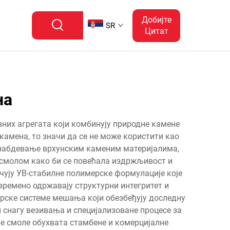
Добијте
SR
Цитат
на
них агрегата који комбинују природне камене
камена, то значи да се не може користити као
снабдевање врхунским каменим материјалима,
 смолом како би се повећала издржљивост и
ују УВ-стабилне полимерске формулације које
овремено одржавају структурни интегритет и
рске системе мешања који обезбеђују доследну
и снагу везивања и специјализоване процесе за
не смоле обухвата стамбене и комерцијалне