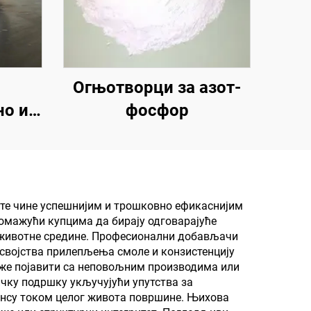
Огњотворци за азот-
но и
фосфор
горње
бу са
адним
 у
те чине успешнијим и трошковно ефикаснијим
помажући купцима да бирају одговарајуће
јама
а животне средине. Професионални добављачи
у
, својства прилепљења смоле и конзистенцију
оже појавити са неповољним производима или
и
ку подршку укључујући упутства за
ства
ансу током целог живота површине. Њихова