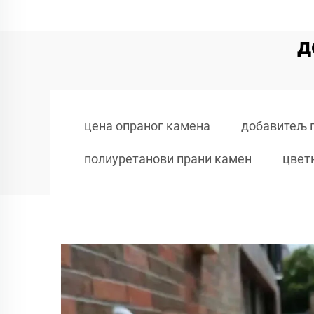
д
цена опраног камена
добавитељ 
полиуретанови прани камен
цвет