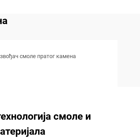
на
звођач смоле пратог камена
ехнологија смоле и
атеријала