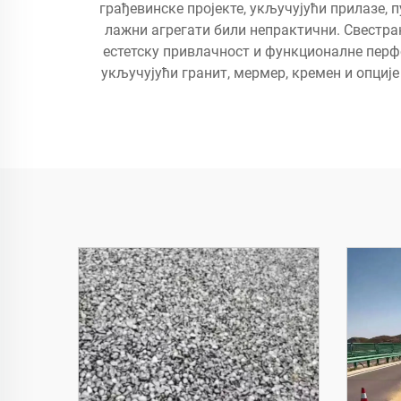
грађевинске пројекте, укључујући прилазе, 
лажни агрегати били непрактични. Свестра
естетску привлачност и функционалне перф
укључујући гранит, мермер, кремен и опциј