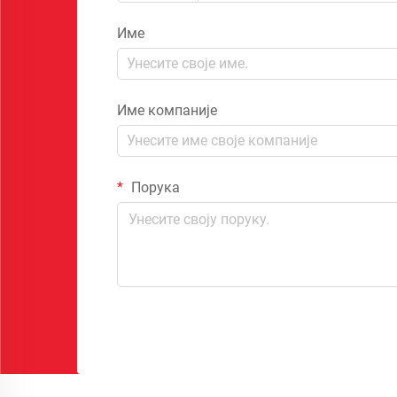
Име
Име компаније
Порука