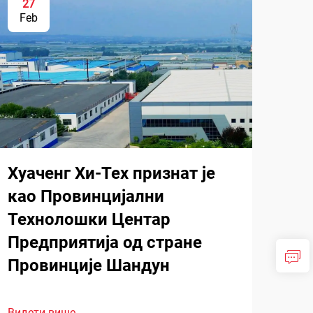
27
Feb
Хуаченг Хи-Тех признат је
као Провинцијални
Технолошки Центар
Предприятија од стране
Провинције Шандун
Видети више