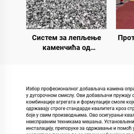
Систем за лепљење
Прот
каменчића од
полиуретанске смоле |
Виш
Хидроксипропил
пре
полиуретан за уређење
и сп
и декорацију пејзажа
Избор професионалног добављача камена опран
у дугорочном смислу. Ови добављачи пружају с
комбинације агрегата и формулације смоле ко
одржавају строге стандарде квалитета кроз стр
боје у свим производњима. Ово осигурање ква
неисправним техникама мешања. Установљени 
инсталацију, препоруке за одржавање и помоћ