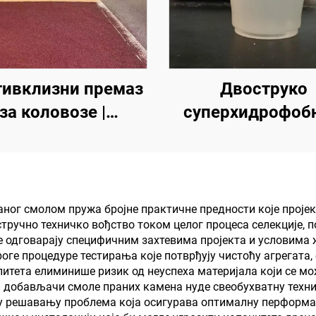
ивклизни премаз
Двоструко
за коловозе |
суперхидрофоб
еслојни заштитни
суперлеофобно 
маз за унутрашње
премаз за употре
ољашње коловозе
радијативним хл
премазима или
ог смолом пружа бројне практичне предности које пројек
тручно техничко вођство током целог процеса селекције, 
другим сценари
је одговарају специфичним захтевима пројекта и условим
који захтевај
оге процедуре тестирања које потврђују чистоћу агрегата
литета елиминише ризик од неуспеха материјала који се м
хидрофобна 
добављачи смоле праних камена нуде свеобухватну технич
олеофобна свој
 у решавању проблема која осигурава оптималну перформ