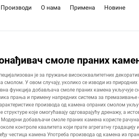
Производи
О нама
Примена
Новине
онађивач смоле праних каме
пецијализован је за пружање висококвалитетних декоратив
 смолом. У овом случају, уколико се изводи из природних 
овна функција добављача смоле праних камена укључује 
ника прања и примену напредних система за премазивање
карактеристике производа од камена опраних смолом укључ
е структуре које омогућавају одговарајућу дренажу, а ист
од Модерни добављачи смоле праних камена користе рачуна
околе контроле квалитета који прате агрегатну градацију 
међу честица камена Употреба производа од камена из пра