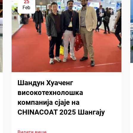
25
Feb
Шандун Хуаченг
високотехнолошка
компанија сјаје на
CHINACOAT 2025 Шангају
Видети више