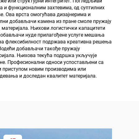
наже или структурни интегритет. Погледљиви
а и функционалним захтевима, од суптилних
ве. Ова врста омогућава дизајнерима и
лни добављачи камена из пране смоле пружају
д материјала. Њихови логистички капацитети
и добављачи нуде прилагођене услуге мешања
. Ова флексибилност подржава креативна решења
 Водећи добављачи такође пружају
ријала. Њихова текућа подршка укључује
ине. Професионални односи успостављени са
м приступом новим производима или
бдевања и доследан квалитет материјала.