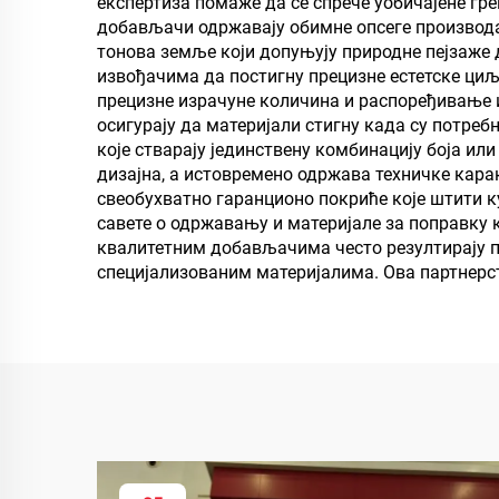
експертиза помаже да се спрече уобичајене гре
добављачи одржавају обимне опсеге производа
тонова земље који допуњују природне пејзаже д
извођачима да постигну прецизне естетске ц
прецизне израчуне количина и распоређивање и
осигурају да материјали стигну када су потре
које стварају јединствену комбинацију боја и
дизајна, а истовремено одржава техничке кара
свеобухватно гаранционо покриће које штити 
савете о одржавању и материјале за поправку
квалитетним добављачима често резултирају 
специјализованим материјалима. Ова партнерст