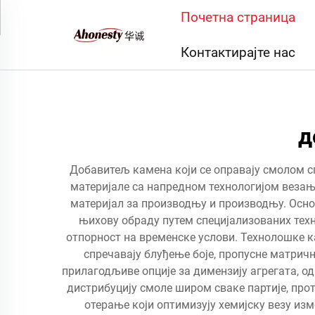
Почетна страница
Контактирајте нас
д
Добавитељ камена који се оправају смолом с
материјале са напредном технологијом везања
материјал за производњу и производњу. Осн
њихову обраду путем специјализованих тех
отпорност на временске услови. Технолошке 
спречавају блуђење боје, пропусне матричн
прилагодљиве опције за димензију агрегата, 
дистрибуцију смоле широм сваке партије, прот
отерање који оптимизују хемијску везу из