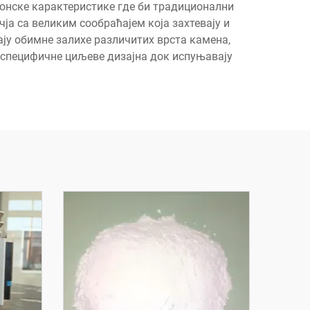
ктонске карактеристике где би традиционални
а са великим сообраћајем која захтевају и
ју обимне залихе различитих врста камена,
у специфичне циљеве дизајна док испуњавају