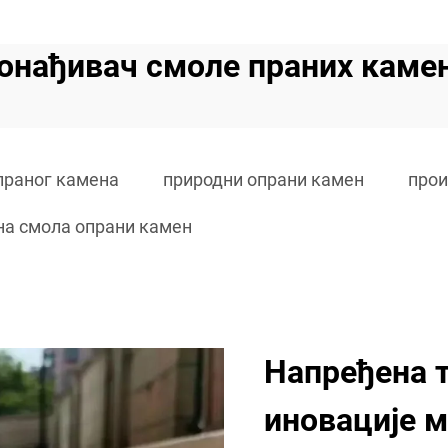
онађивач смоле праних каме
праног камена
природни опрани камен
прои
на смола опрани камен
Напређена т
иновације м