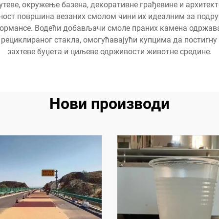
путеве, окружење базена, декоративне грађевине и архите
ност површина везаних смолом чини их идеалним за подручј
ормансе. Водећи добављачи смоле праних камена одржава
е рециклираног стакла, омогућавајући купцима да постигн
захтеве буџета и циљеве одрживости животне средине.
Нови производи