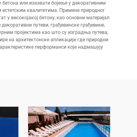
у бетона или изазвати бојење у декоративним
 естетским квалитетима. Примене природног
ат у високојакој бетону, као основни материјал
декоративни путеви, грађевинске грађевине,
рним пројектима као што су изградња путева,
ире на архитектонске апликације где природни
карактеристике перформанси које надмашују