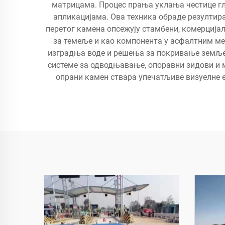
матрицама. Процес прања уклања честице гли
апликацијама. Ова техника обраде резулти
перетог камена опсежују стамбени, комерцијалн
за темеље и као компонента у асфалтним ме
изградња воде и решења за покривање земље.
системе за одводњавање, опоравни зидови и м
опрани камен ствара упечатљиве визуелне 