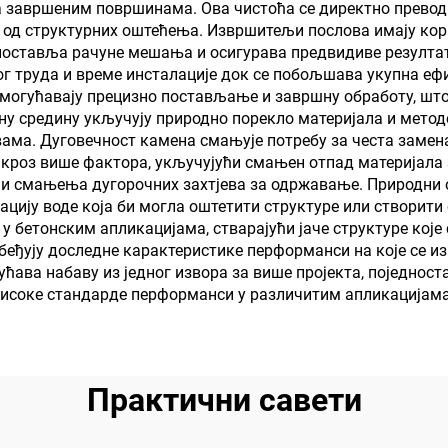
на завршеним површинама. Ова чистоћа се директно прево
спаваћу собу, сас
 од структурних оштећења. Извршитељи послова имају кор
и учионицу, КТВ
ноставља рачуне мешања и осигурава предвидиве резултате
 труда и време инсталације док се побољшава укупна ефи
 омогућавају прецизно постављање и завршну обработу, шт
ну средину укључују природно порекло материјала и метод
вама. Дуговечност камена смањује потребу за честа заме
 кроз више фактора, укључујући смањен отпад материјала
 и смањења дугорочних захтјева за одржавање. Природни 
ацију воде која би могла оштетити структуре или створити
у бетонским апликацијама, стварајући јаче структуре које
еђују доследне карактеристике перформанси на које се из
ћава набаву из једног извора за више пројекта, поједност
високе стандарде перформанси у различитим апликацијама
Практични савети