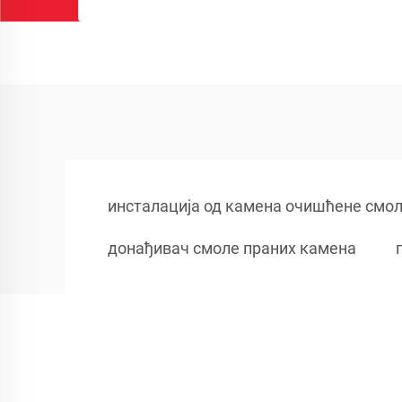
инсталација од камена очишћене смо
донађивач смоле праних камена