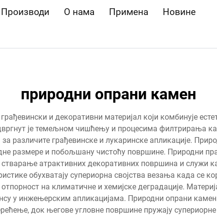
Производи
О нама
Примена
Новине
природни опрани камен
рађевински и декоративни материјал који комбинује естет
вргнут је темељном чишћењу и процесима филтрирања как
за различите грађевинске и лукаринске апликације. Приро
дне размере и побољшану чистоћу површине. Природни пр
 стварање атрактивних декоративних површина и служи к
истике обухватају супериорна својства везања када се ко
 отпорност на климатичне и хемијске деградације. Материј
су у инжењерским апликацијама. Природни опрани камен п
терећење, док његове угловне површине пружају супериорн