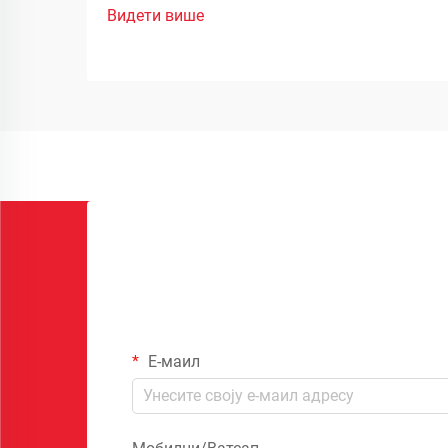
Видети више
Е-маил