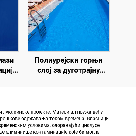
мази
Полиурејски горњи
цију,
слој за дуготрајну
у и
хидроизолацију, као
рност
што су базени,
и, за
кровови и купатила
ољни
 лукаринске пројекте. Материјал пружа већу
у трошкове одржавања током времена. Власници
зид,
 временским условима, одоравајући циклусе
,
ње елиминише контаминације које би могле