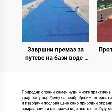
Завршни премаз за
Прот
путеве на бази воде |
Вишеслојни премаз за
Виш
промену боје за
пре
унутрашње и
и сп
спољашње коловозе
Природни опрани камен нуди многе практичне п
трајност у поређењу са необрађеним алтернат
и извођачи послова цене како природни опрани
замрзавања и отварања који често оштећују м