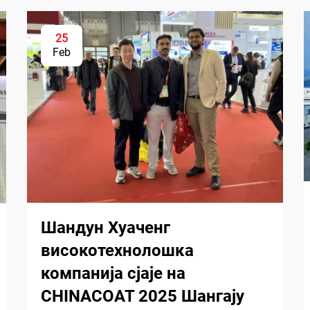
25
Feb
Шандун Хуаченг
високотехнолошка
компанија сјаје на
CHINACOAT 2025 Шангају