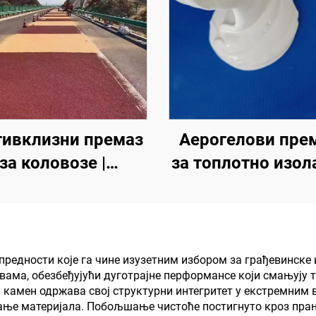
ивклизни премаз
Аерогелови пре
за коловозе |
за топлотно изола
еслојни заштитни
звучну изолациј
маз за унутрашње
апсорпцију, отпо
ољашње коловозе
на влагу и плесен
кров, солар, сп
редности које га чине изузетним избором за грађевинске и
ивама, обезбеђујући дуготрајне перформансе који смањуј
зид, унутрашњи 
 камен одржава свој структурни интегритет у екстремним
преградну зид
ање материјала. Побољшање чистоће постигнуто кроз пра