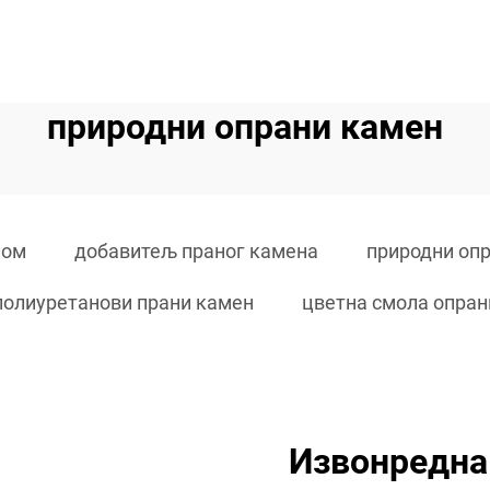
природни опрани камен
лом
добавитељ праног камена
природни оп
полиуретанови прани камен
цветна смола опран
Извонредна 