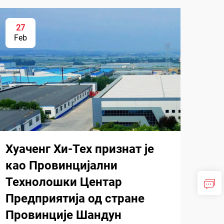
27
Feb
Хуаченг Хи-Тех признат је
као Провинцијални
Технолошки Центар
Предприятија од стране
Провинције Шандун