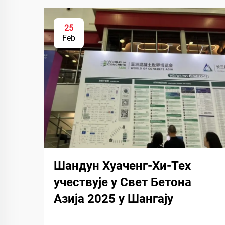
25
Feb
Шандун Хуаченг-Хи-Тех
учествује у Свет Бетона
Азија 2025 у Шангају