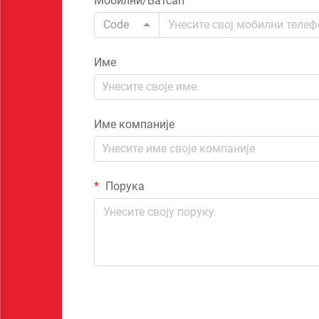
Мобилни/Ватсап
Code
Име
Име компаније
Порука