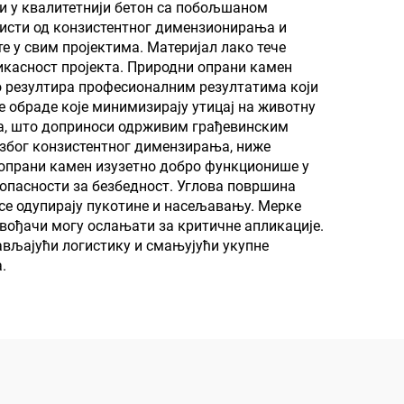
ди у квалитетнији бетон са побољшаном
танак
исти од конзистентног димензионирања и
, по
 у свим пројектима. Материјал лако тече
касност пројекта. Природни опрани камен
о резултира професионалним резултатима који
е обраде које минимизирају утицај на животну
на, што доприноси одрживим грађевинским
 због конзистентног димензирања, ниже
опрани камен изузетно добро функционише у
 опасности за безбедност. Углова површина
 се одупирају пукотине и насељавању. Мерке
вођачи могу ослањати за критичне апликације.
ављајући логистику и смањујући укупне
.