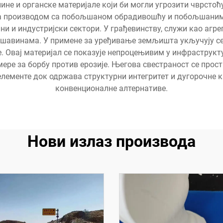
не и органске материјале који би могли угрозити чврстоћ
ра производом са побољшаном обрадивошћу и побољшаним
и и индустријски сектори. У грађевинству, служи као агрег
шавинама. У примене за уређивање земљишта укључују се 
 Овај материјал се показује непроцењивим у инфраструкту
ере за борбу против ерозије. Његова свестраност се прост
елементе док одржава структурни интегритет и дугорочне 
конвенционалне алтернативе.
Нови излаз производа