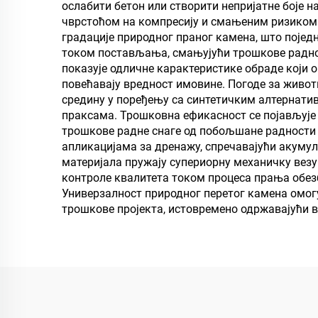
ослабити бетон или створити непријатне боје 
чврстоћом на компресију и смањеним ризиком
градације природног праног камена, што појед
током постављања, смањујући трошкове радног
показује одличне карактеристике обраде који
повећавају вредност имовине. Погоде за живот
средину у поређењу са синтетичким алтернати
праксама. Трошковна ефикасност се појављује
трошкове радне снаге од побољшане радности
апликацијама за дренажу, спречавајући акумул
материјала пружају супериорну механичку везу 
контроле квалитета током процеса прања обезб
Универзалност природног перетог камена омогу
трошкове пројекта, истовремено одржавајући 