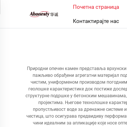
Почетна страница
Контактирајте нас
Природни опечен камен представља врхунски г
пажљиво обрађени агрегатни материјал под
чистим, униформеном производом погодним 
геолошке карактеристике док постиже досле
структурне подршке у бетонским мешавинама,
пројектима. Његове технолошке карактер
пропустљивост воде за дренажне системе и
честица, што осигурава предвидиву перформан
чини идеалним за апликације које носе оп