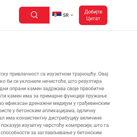
Добијте
SR
Цитат
ску привлачност са изузетном трајношћу. Овај
о би се уклониле нечистоће, што резултира
дни опрани камен задржава своје првобитне
ати камен има за примарне функције пружање
ао ефикасан дренажни медијум у грађевинским
ристе у бетонским апликацијама, одличну
ал има конзистентну дистрибуцију величине
оказује изузетну чврстоћу компресије, што га
е способности за заглављивање у бетонским