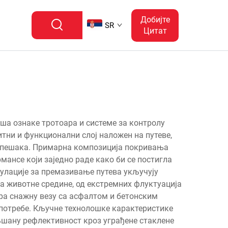
Добијте
SR
Цитат
ша ознаке тротоара и системе за контролу
тни и функционални слој наложен на путеве,
 и пешака. Примарна композиција покривања
ансе који заједно раде како би се постигла
улације за премазивање путева укључују
а животне средине, од екстремних флуктуација
ра снажну везу са асфалтом и бетонским
употребе. Кључне технолошке карактеристике
љшану рефлективност кроз уграђене стаклене