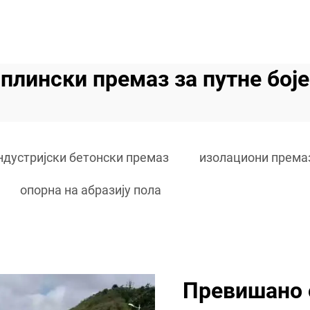
плински премаз за путне боје
ндустријски бетонски премаз
изолациони према
опорна на абразију пола
Превишано 