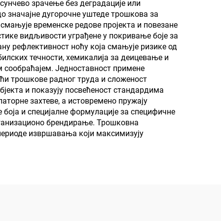
 сунчево зрачење без деградације или
, по
о значајне дугорочне уштеде трошкова за
 смањује временске редове пројекта и повезане
ике видљивости уграђене у покривање боје за
ну рефлективност ноћу која смањује ризике од
билских течности, хемикалија за деицевање и
м сообраћајем. Једноставност примене
ћи трошкове радног труда и сложеност
објекта и показују посвећеност стандардима
аторне захтеве, а истовремено пружају
 боја и специјалне формулације за специфичне
организационо брендирање. Трошковна
 периоде извршавања који максимизују