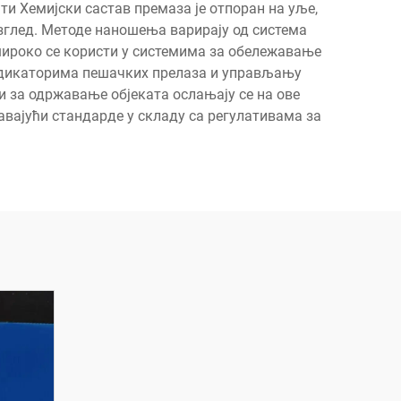
и Хемијски састав премаза је отпоран на уље,
изглед. Методе наношења варирају од система
 широко се користи у системима за обележавање
индикаторима пешачких прелаза и управљању
и за одржавање објеката ослањају се на ове
авајући стандарде у складу са регулативама за