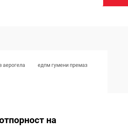
з аерогела
едпм гумени премаз
отпорност на