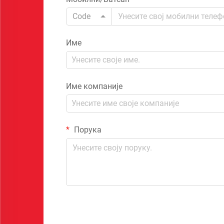
Code
Име
Име компаније
Порука