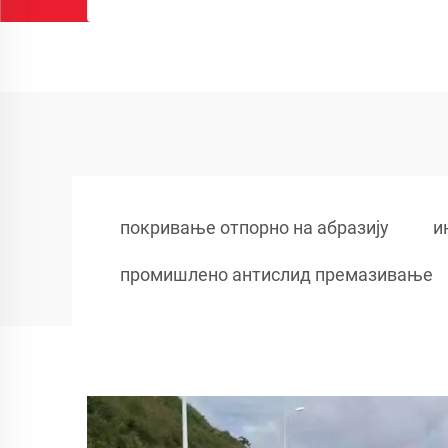
покривање отпорно на абразију
и
промишлено антислид премазивање