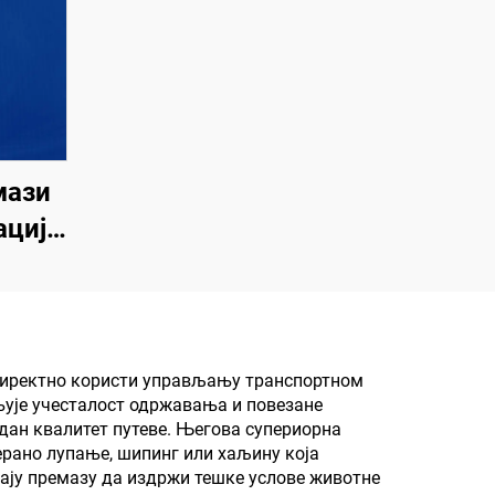
мази
цију,
у и
рност
и, за
ољни
е директно користи управљању транспортном
њује учесталост одржавања и повезане
зид,
дан квалитет путеве. Његова супериорна
,
ерано лупање, шипинг или хаљину која
ају премазу да издржи тешке услове животне
танак