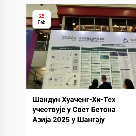
25
Feb
Шандун Хуаченг-Хи-Тех
учествује у Свет Бетона
Азија 2025 у Шангају