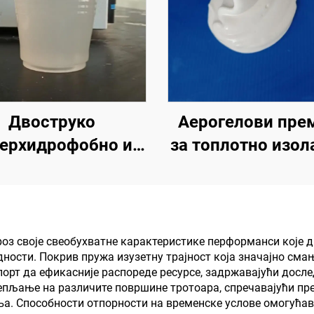
Двоструко
Аерогелови пре
ерхидрофобно и
за топлотно изола
рлеофобно горње
звучну изолациј
аз за употребу са
апсорпцију, отпо
јативним хладним
на влагу и плесен
ремазима или у
кров, солар, сп
кроз своје свеобухватне карактеристике перформанси кој
ности. Покрив пружа изузетну трајност која значајно сма
гим сценаријама
зид, унутрашњи 
орт да ефикасније распореде ресурсе, задржавајући досле
који захтевају
преградну зид
епљање на различите површине тротоара, спречавајући пр
. Способности отпорности на временске услове омогућав
хидрофобна и
спаваћу собу, сас