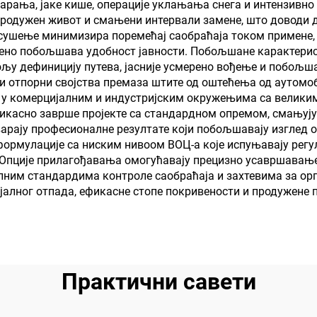
арања, јаке кише, операције уклањања снега и интензивно
офобна својства
и учионицу, КТВ
продужен живот и смањени интервали замене, што доводи д
 сушење минимизира поремећај саобраћаја током примене,
ено побољшава удобност јавности. Побољшане карактерист
љу дефиницију путева, јасније усмерено вођење и побољша
ки отпорни својства премаза штите од оштећења од аутомо
и у комерцијалним и индустријским окружењима са велики
касно заврше пројекте са стандардном опремом, смањују
варају професионалне резултате који побољшавају изглед 
ормулације са ниским нивоом ВОЦ-а које испуњавају регул
. Опције прилагођавања омогућавају прецизно усавршавање
калним стандардима контроле саобраћаја и захтевима за 
јалног отпада, ефикасне стопе покривености и продужене
Практични савети