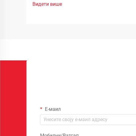
Видети више
Е-маил
Мобилни/Ватсап