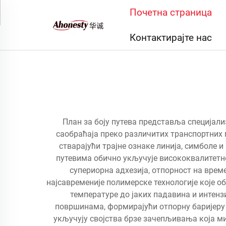
Почетна страница
Контактирајте нас
План за боју путева представља специјал
саобраћаја преко различитих транспортних 
стварајући трајне ознаке линија, симболе
путевима обично укључује висококвалитетне
супериорна адхезија, отпорност на вре
најсавременије полимерске технологије које 
температуре до јаких падавина и интен
површинама, формирајући отпорну баријеру 
укључују својства брзе зачепљивања која м