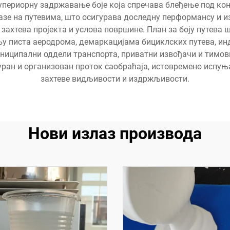
периорну задржавање боје која спречава блеђење под конт
алазе на путевима, што осигурава доследну перформансу и 
захтева пројекта и услова површине. План за боју путева
њу писта аеродрома, демаркацијама бициклских путева, 
ниципални оддели транспорта, приватни извођачи и тимов
ран и организован проток саобраћаја, истовремено испуњ
захтеве видљивости и издржљивости.
Нови излаз производа