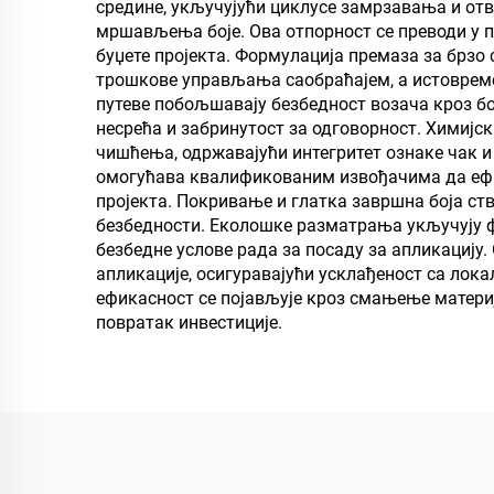
средине, укључујући циклусе замрзавања и отв
оле
мршављења боје. Ова отпорност се преводи у 
буџете пројекта. Формулација премаза за брзо
трошкове управљања саобраћајем, а истоврем
путеве побољшавају безбедност возача кроз бо
несрећа и забринутост за одговорност. Химијс
чишћења, одржавајући интегритет ознаке чак 
омогућава квалификованим извођачима да ефи
пројекта. Покривање и глатка завршна боја ст
безбедности. Еколошке разматрања укључују ф
безбедне услове рада за посаду за апликацију
апликације, осигуравајући усклађеност са ло
ефикасност се појављује кроз смањење матери
повратак инвестиције.