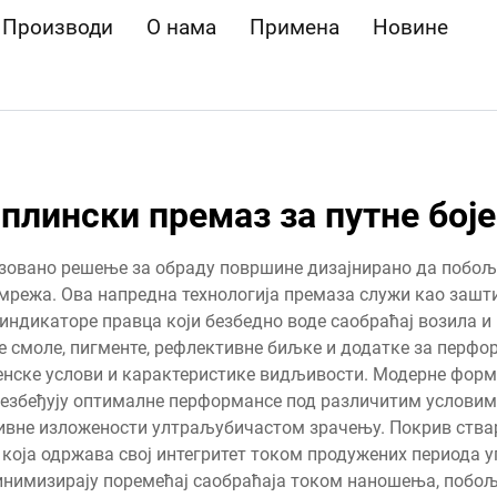
Производи
О нама
Примена
Новине
плински премаз за путне боје
изовано решење за обраду површине дизајнирано да побољ
мрежа. Ова напредна технологија премаза служи као зашти
 и индикаторе правца који безбедно воде саобраћај возила
 смоле, пигменте, рефлективне биљке и додатке за перформ
менске услови и карактеристике видљивости. Модерне форм
обезбеђују оптималне перформансе под различитим условим
зивне изложености ултраљубичастом зрачењу. Покрив ства
која одржава свој интегритет током продужених периода 
инимизирају поремећај саобраћаја током наношења, побо