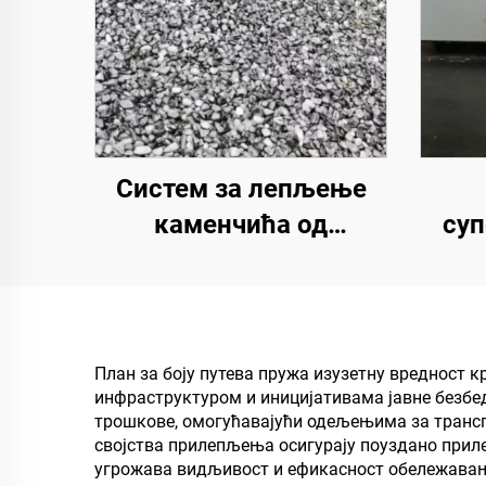
Систем за лепљење
каменчића од
суп
полиуретанске смоле |
супе
Хидроксипропил
прем
полиуретан за уређење
ради
и декорацију пејзажа
п
План за боју путева пружа изузетну вредност 
инфраструктуром и иницијативама јавне безбед
дру
трошкове, омогућавајући одељењима за трансп
својства прилепљења осигурају поуздано прил
угрожава видљивост и ефикасност обележавања