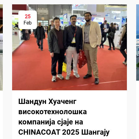
25
Feb
Шандун Хуаченг
високотехнолошка
компанија сјаје на
CHINACOAT 2025 Шангају