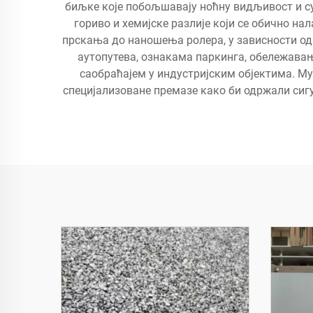
биљке које побољшавају ноћну видљивост и су
гориво и хемијске разлије који се обично н
прскања до наношења ролера, у зависности од 
аутопутева, ознакама паркинга, обележава
саобраћајем у индустријским објектима. Му
специјализоване премазе како би одржали сигу