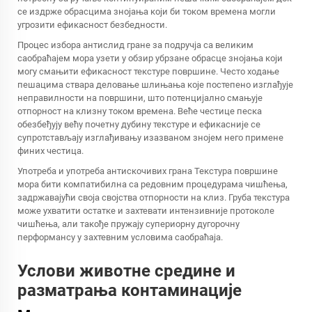
се издрже обрасцима знојања који би током времена могли
угрозити ефикасност безбедности.
Процес избора антислид гране за подручја са великим
саобраћајем мора узети у обзир убрзане обрасце знојања који
могу смањити ефикасност текстуре површине. Често ходање
пешацима ствара деловање шлињања које постепено изглађује
неправилности на површини, што потенцијално смањује
отпорност на клизну током времена. Веће честице песка
обезбеђују већу почетну дубину текстуре и ефикасније се
супротстављају изглађивању изазваном знојем него примене
финих честица.
Употреба и употреба антискочивих грана Текстура површине
мора бити компатибилна са редовним процедурама чишћења,
задржавајући своја својства отпорности на клиз. Груба текстура
може ухватити остатке и захтевати интензивније протоколе
чишћења, али такође пружају супериорну дугорочну
перформансу у захтевним условима саобраћаја.
Услови животне средине и
разматрања контаминације