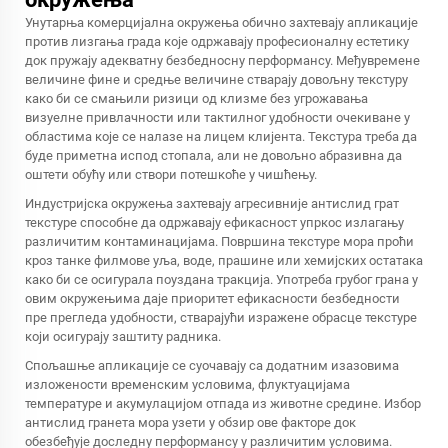
Унутарња комерцијална окружења обично захтевају апликације
против лизгања града које одржавају професионалну естетику
док пружају адекватну безбедносну перформансу. Међувремене
величине фине и средње величине стварају довољну текстуру
како би се смањили ризици од клизме без угрожавања
визуелне привлачности или тактилног удобности очекиване у
областима које се налазе на лицем клијента. Текстура треба да
буде приметна испод стопала, али не довољно абразивна да
оштети обућу или створи потешкоће у чишћењу.
Индустријска окружења захтевају агресивније антислид грат
текстуре способне да одржавају ефикасност упркос излагању
различитим контаминацијама. Површина текстуре мора проћи
кроз танке филмове уља, воде, прашине или хемијских остатака
како би се осигурала поуздана тракција. Употреба грубог грана у
овим окружењима даје приоритет ефикасности безбедности
пре прегледа удобности, стварајући изражене обрасце текстуре
који осигурају заштиту радника.
Спољашње апликације се суочавају са додатним изазовима
изложености временским условима, флуктуацијама
температуре и акумулацијом отпада из животне средине. Избор
антислид гранета мора узети у обзир ове факторе док
обезбеђује доследну перформансу у различитим условима.