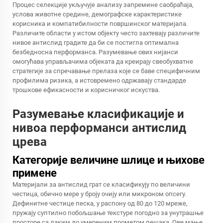
Процес селекције укључује анализу запремине саобраћаја,
услова животне средине, демографске карактеристике
корисника и компатибилности површинског материјала.
Различите области у истом објекту често захтевају различите
нивое антислид градите да би се постигла оптимална
безбедносна перформанса. Разумевање ових нијанси
омогућава управљачима објеката да креирају свеобухватне
стратегије за спречавање прелаза које се баве специфичним
профилима ризика, а истовремено одржавају стандарде
трошкове ефикасности и корисничког искуства.
Разумевање класификације и
нивоа перформанси антислид
црева
Категорије величине шлице и њихове
примене
Материјали за антислид грат се класификују по величини
честица, обично мере у броју очију или микроном опсегу.
Дефинитне честице песка, у распону од 80 до 120 мреже,
пружају суптилно побољшање текстуре погодно за унутрашње
просторе са лаким до умереним прометом пешака. Ове мање