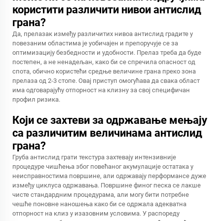
користити различити нивои антислид
грана?
Да, прелазак између различитих нивоа антислид градите у
повезаним областима је уобичајен и препоручује се за
оптимизацију безбедности и удобности. Прелаз треба да буде
постепен, а не ненадељан, како би се спречила опасност од
спота, обично користећи средње величине грана преко зона
прелаза од 2-3 стопе. Овај приступ омогућава да свака област
има одговарајућу отпорност на клизну за свој специфичан
профил ризика.
Који се захтеви за одржавање мењају
са различитим величинама антислид
грана?
Груба антислид грати текстура захтевају интензивније
процедуре чишћења због повећаног акумулације остатака у
неисправностима површине, али одржавају перформансе дуже
између циклуса одржавања. Површине финог песка се лакше
чисте стандардним процедурама, али могу бити потребне
чешће поновне наношења како би се одржала адекватна
отпорност на клиз у изазовним условима. У распореду