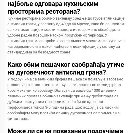
најбоље одговара кухињским
просторима ресторана?
Кухиње ресторана обично захтевају средње до грубе апликације
антислид грати, у распону од 40 до 60 мреже, како би се носили
са контаминацијом масти и воде, а истовремено обезбедили
удобне радне површине током продужених периода. У
антислид грат
мора проћи кроз филмове у маслама за кување, а
истовремено бити лако чишћење и дезинфекција у складу са
стандардима за безбедност хране.
Како обим пешачког саобраћаја утиче
на дуговечност антислид грана?
У подручјима са великим бројем пешака се појављује забрзано
зношење које постепено смањује ефикасност антислид грана
кроз механичко абразију. Области са више од 1000 дневних
пешачких пролаза обично захтевају примењу грубог града са
дубљим текстурним профилима како би се одржала
перформанса током 3-5 година рада, док подручја са ниским
сообраћајем могу постићи сличну дуговечност са применама
финог града.
Може ли се на повезаним подручјима