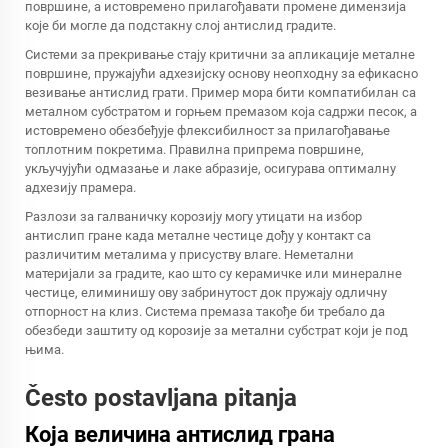
површине, а истовремено прилагођавати промене димензија
које би могле да подстакну слој антислид градите.
Системи за прекривање стају критични за апликације металне
површине, пружајући адхезијску основу неопходну за ефикасно
везивање антислид грати. Пример мора бити компатибилан са
металном субстратом и горњем премазом која садржи песок, а
истовремено обезбеђује флексибилност за прилагођавање
топлотним покретима. Правилна припрема површине,
укључујући одмазање и лаке абразије, осигурава оптималну
адхезију прамера.
Разлози за галваничку корозију могу утицати на избор
антислип гране када металне честице дођу у контакт са
различитим металима у присуству влаге. Неметални
материјали за градите, као што су керамичке или минералне
честице, елиминишу ову забринутост док пружају одличну
отпорност на клиз. Система премаза такође би требало да
обезбеди заштиту од корозије за метални субстрат који је под
њима.
Često postavljana pitanja
Која величина антислид грана