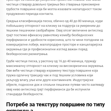
честице стварају довољно тријања без стварања прекомерне
грубости површине која би могла изазвати нелагодност током
продужених периода контакта.
Средња класификација песка, обично од 40 до 80 мачица, нуди
побољшану отпорност на клизму за подручја са умереним до
тешким пешачким саобраћајем. Овај опсег величине антислид
грајт постиже ефикасну равнотежу између безбедносних
перформанси и удобности корисника, што га чини погодним за
комерцијалне лобије, малопродајне просторе и канцеларијска
окружења где је професионални изглед важан поред
безбедносних разматрања.
Грубе честице песка, у распону од 16 до 40 мачица, пружају
максималну отпорност на клизму за високоризична окружења.
Ове веће честице стварају изражену текстуру површине која
пружа одличну тракцију чак и под тешким условима који
укључују влагу, уље или друге контаминате. Индустријске
објекте, подносни док и спољни пешачки путеви често захтевају
овај ниво антислид грајт перформанси да би испунили
стандарде безбедности.
Потребе за текстуру површине по типу
окружења