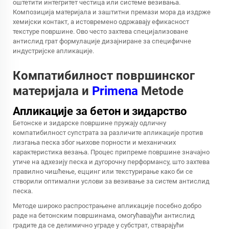
оштетити интегритет честица или системе везивања.
Композиција материјала и заштитни премази мора да издрже
хемијски контакт, а истовремено одржавају ефикасност
текстуре површине. Ово често захтева специјализоване
антислид грат формулације дизајниране за специфичне
индустријске апликације.
Компатибилност површинског
материјала и
Primena
Metode
Апликације за бетон и зидарство
Бетонске и зидарске површине пружају одличну
компатибилност супстрата за различите апликације против
лизгања песка због њихове порности и механичких
карактеристика везања. Процес припреме површине значајно
утиче на адхезију песка и дугорочну перформансу, што захтева
правилно чишћење, еццинг или текстурирање како би се
створили оптимални услови за везивање за систем антислид
песка.
Методе широко распрострањене апликације посебно добро
раде на бетонским површинама, омогућавајући антислид
градите да се делимично уграде у субстрат, стварајући