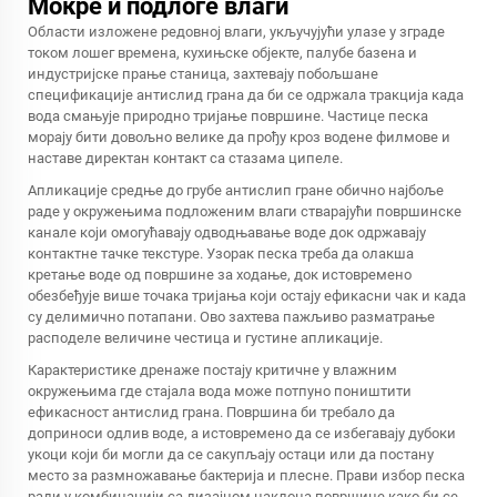
Мокре и подлоге влаги
Области изложене редовној влаги, укључујући улазе у зграде
током лошег времена, кухињске објекте, палубе базена и
индустријске прање станица, захтевају побољшане
спецификације антислид грана да би се одржала тракција када
вода смањује природно тријање површине. Частице песка
морају бити довољно велике да прођу кроз водене филмове и
наставе директан контакт са стазама ципеле.
Апликације средње до грубе антислип гране обично најбоље
раде у окружењима подложеним влаги стварајући површинске
канале који омогућавају одводњавање воде док одржавају
контактне тачке текстуре. Узорак песка треба да олакша
кретање воде од површине за ходање, док истовремено
обезбеђује више точака тријања који остају ефикасни чак и када
су делимично потапани. Ово захтева пажљиво разматрање
расподеле величине честица и густине апликације.
Карактеристике дренаже постају критичне у влажним
окружењима где стајала вода може потпуно поништити
ефикасност антислид грана. Површина би требало да
доприноси одлив воде, а истовремено да се избегавају дубоки
укоци који би могли да се сакупљају остаци или да постану
место за размножавање бактерија и плесне. Прави избор песка
ради у комбинацији са дизајном наклона површине како би се