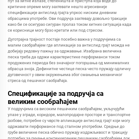
пут за хитне излазе, степеништа и приступа која воде до
критичне опреме могу захтевати нешто агресивније
спецификације антислид грајта упркос ниским дневним
обрасцима употребе. Ови подручја захтевају довољно тракције
како би се осигурао сигуран пролаз током хитних ситуација када
се корисници могу брзо кретати или под стресом.
Дуготрајна трајност постаје посебно важна у подручјима са
малим саобраћајем где апликације за антислид грајт можда не
добијају редовну пажњу за одржавање. Изабрана величина
песка треба да одржи карактеристике перформанси током
продужених периода без значајног погоршања од минималних
обрасца зноја. Дефинитне честице песка често пружају одличну
дуговечност у овим окружењима због смањења механичког
стреса од пешачког саобраћаја.
Спецификације за подручја са
великим сообраћајем
У подручјима са високим пешачким саобраћајем, укључујући
улазе у зграде, коридоре, малопродајне просторе и транспортне
јазбове, потребне су чврсте апликације антислид грајт који могу
одржавати перформансе под сталном употребом. Средње до
грубе величине песка обично пружају издржљивост и тракцију
потребну за ручање континуираним пешачким саобраћајем док