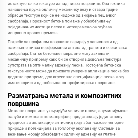
истакнуте тачке текстуре изнад нивоа површине. Ова техника
наношења пружа одличну механичку везу и ствара трајне
обрасце текстуре који се не издрже од знојања пешачког
саобраћаја. Порозност бетона помаже у обезбеђивању
појединачних честица песка и истовремено омогућава
исправно пролаз премаза.
Потребе за профилом површине варирају у зависности од
намењене нивоа перформанси антислид гранета и очекивања
саобраћаја. Глатке бетонске површине могу захтевати
механичку припрему како би се створила довољна текстура
супстрата за оптималну адхезију песка. Постојећа бетонска
текстура често може да прихвате умерене апликације песка без
додатне припреме, док агресивне спецификације песка могу
имати користи од побољшаног профилирања површине.
Разматрања метала и композитних
површина
Металне површине, укључујући челичне плоче, алуминијумске
палубе и композитне материјале, представљају јединствену
предност за апликације антислид грајт због њихове непорне
природе и потенцијала за топлотну експанзију. Системи за
везивање морају обезбедити одличну адхезију на глатке