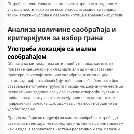
Потребе за текстуром површине често прелазе стандарде у
унутрашњости како би се компензовало смањење тријања
током влажних услова и сезонских утицаја временских услови.
Анализа количине саобраћаја и
критеријуми за избор грана
Употреба локације са малим
сообраћајем
Области са минималном активношћу пешака, као што су
приватне канцеларије, складиште или административни
простори, захтевају пажљиво калибриране апликације
антислид грајт које обезбеђују побољшање безбедности без
стварања непотребне грубости површине. Дефинитне честице
песка обично задовољавају ове захтеве стварајући суптилна
побољшања текстуре која смањују ризике од клизга током
повременог проласка, док одржавају глаткост површине за
удобно ходање.
Процес одабира за подручја са малим сообраћајем треба да
размотри потенцијалне последице инцидента са клизивањем
чак и када је вероватноћа настања релативно мала. Излазни