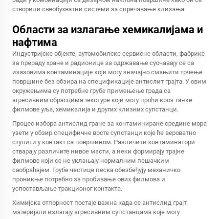
створили свеобухватни системи за спречавање клизања.
Области за излагање хемикалијама и
нафтима
Индустријске објекте, аутомобилске сервисне области, фабрике
за прераду хране и радионице за одржавање суочавају се са
изазовима контаминације који могу значајно смањити трчење
површине без обзира на спецификације антислит грајта. У овим
окружењима су потребне грубе примењење града са
агресивним обрасцима текстуре који могу проћи кроз танке
филмове уља, хемикалија и других клизних супстанци.
Процес избора антислид гране за контаминиране средине мора
узети у обзир специфичне врсте супстанци које ће вероватно
ступити у контакт са површином. Различити контаминатори
стварају различите нивое масти, а неки формирају трајне
филмове који се не уклањају нормалним пешачким
саобраћајем. Грубе честице песка обезбеђују механичко
проникње потребно за пробивање ових филмова и
успостављање тракционог контакта.
Химијска отпорност постаје важна када се антислид грајт
материјали излагају агресивним супстанцама које могу