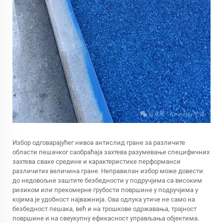
Избор одговарајућег нивоа антислид гране за различите
области пешачког саобраћаја захтева разумевање специфичних
захтева сваке средине и карактеристике перформанси
различитих величина гране. Неправилан избор може довести
до недовољне заштите безбедности у подручјима са високим
ризиком или прекомерне грубости површине у подручјима у
којима је удобност најважнија. Ова одлука утиче не само на
безбедност пешака, већ и на трошкове одржавања, трајност
површине и на свеукупну ефикасност управљања објектима.