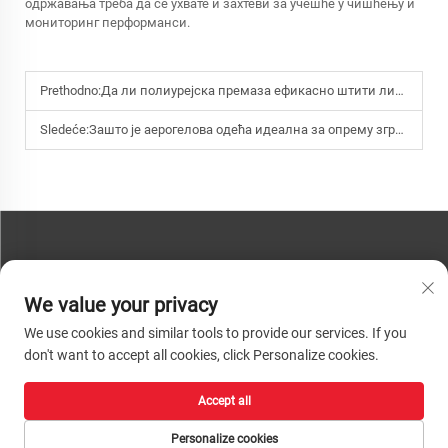
одржавања треба да се ухвате и захтеви за учешће у чишћењу и
мониторинг перформанси.
Prethodno:
Да ли полиурејска премаза ефикасно штити линере кревета камиона од удара и хемикалија?
Sledeće:
Зашто је аерогелова одећа идеална за опрему зграда у којима је простор за изолацију ограничен?
KONTAKTIRAJTE NAS
We value your privacy
Телефон:
+86-13793890209
We use cookies and similar tools to provide our services. If you
Tel:
+86-13793890209
don't want to accept all cookies, click Personalize cookies.
Пошта:
[email protected]
Accept all
Ауторско право © 2026 Шандун Хуацхенг Хигх-Тецх Материал
Технологија Цо, Лтд. Сва права су задржана. |
Politika privatnosti
Personalize cookies