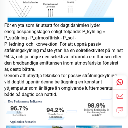
För en yta som är utsatt för dagtidshimlen lyder
energibesparingslagen enligt följande: P_kylning =
P_strålning - P_atmosfärisk - P_sol -
P_ledning_och_konvektion. För att uppnå passiv
strålningskylning måste ytan ha en solreflektivitet på minst
94 %, och ju högre den selektiva infraröda emittansen eller
den bredbandiga emittansen inom atmosfäriska fönstret
är, desto bättre.
Genom att utnyttja tekniken för passiv strålningskylning
vid dagtid uppnår denna beläggning en konstant
yttjempatur som är lägre än omgivande lufttemperatur
både på dagtid och nattid.