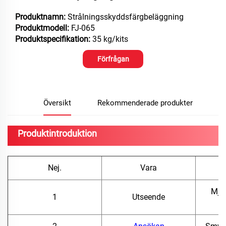
Produktnamn:
Strålningsskyddsfärgbeläggning
Produktmodell:
FJ-065
Produktspecifikation:
35 kg/kits
Förfrågan
Översikt
Rekommenderade produkter
Produktintroduktion
Nej.
Vara
Mjölk
1
Utseende