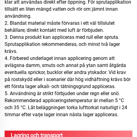
klar att användas direkt efter öppning. För sprutapplikation
tillsätt en liten mängd vatten och rör om jämnt innan
användning.
2. Blandat material måste förvaras i ett väl tillslutet
behållare; direkt kontakt med luft är förbjuden.
3. Denna produkt kan appliceras med rull eller spruta.
Sprutapplikation rekommenderas, och minst två lager
krävs.
4. Förbered underlaget innan applicering genom att
avlägsna damm, smuts och annat på ytan samt åtgärda
eventuella sprickor, bucklor eller andra ytskador. Vid krav
på rostskydd eller i scenarier där hög vidhäftning krävs bör
ett första lager alkali- och tätningsgrund appliceras.
5. Användning är strikt förbjuden under regn eller snö.
Rekommenderad appliceringstemperatur är mellan 5 °C
och 35 °C. Låt beläggningen torka lufttorkat naturligt i 24
timmar efter varje lager innan nästa lager appliceras.
Lagring och transport