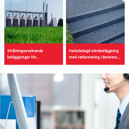
Hartsbelagd stenbeläggning
Strålningssvalnande
med vattenrening | Bensten,
beläggningar för
kristallsten, stenmatta för
transformatorhus, färgade
kommersiella och
stålplåt-fabriksbyggnader,
bostadsområden
kornlagringsbehållare och
oljelagringsbehållare