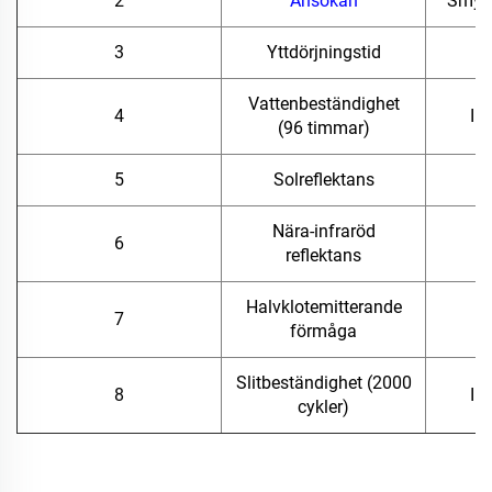
2
Ansökan
Smygb
3
Yttdörjningstid
Vattenbeständighet
4
In
(96 timmar)
5
Solreflektans
Nära-infraröd
6
reflektans
Halvklotemitterande
7
förmåga
Slitbeständighet (2000
8
In
cykler)