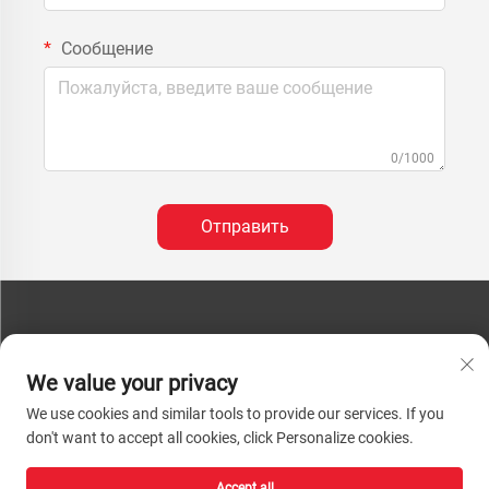
Сообщение
0/1000
Отправить
СВЯЗАТЬСЯ С НАМИ
We value your privacy
Телефон:
+86-13793890209
We use cookies and similar tools to provide our services. If you
Тел.:
+86-13793890209
don't want to accept all cookies, click Personalize cookies.
Электронная почта:
[email protected]
Accept all