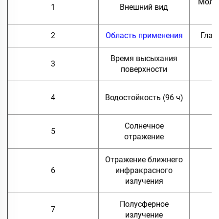
Молоч
1
Внешний вид
2
Область применения
Глад
Время высыхания
3
поверхности
4
Водостойкость (96 ч)
о
Солнечное
5
отражение
Отражение ближнего
6
инфракрасного
излучения
Полусферное
7
излучение