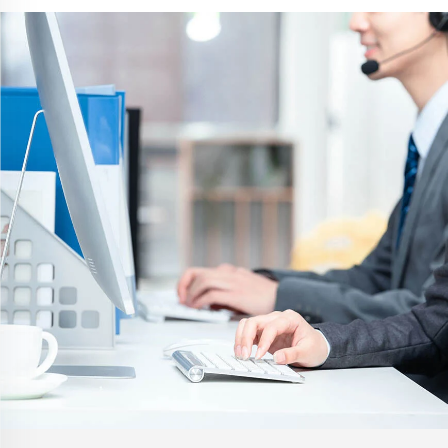
выраженной текстурой,
шкафов, зданий заводов по
кристаллический камень,
производству цветных
каменный ковер для
стальных кровельных
коммерческого и жилого
плит, силосов для
строительства
хранения зерна,
резервуаров для хранения
нефти