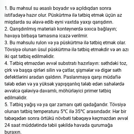
1. Bu məhsul su əsaslı boyadır və açıldıqdan sonra
istifadəyə hazır olur. Püskürtmə ilə tətbiq etmək üçün az
miqdarda su əlavə edib eyni vaxtda yaxşı qarışdırın.
2. Qarışdırılmış materialı konteynerdə sıxıca bağlayın;
havaya birbaşa təmasına icazə verilmir.
3. Bu məhsulu rulon və ya püskürtmə ilə tətbiq etmək olar.
Tövsiyə olunan üsul püskürtmə ilə tətbiq etməkdir və ən azı
iki qat tətbiq edilməlidir.
4. Tətbiq etməzdən əvvəl substratı hazırlayın: səthdəki toz,
çirk və başqa qirləri silin və çatlar, şişmələr və digər səth
defektlərini aradan qaldırın. Paslanmaya qarşı müdafiə
tələb edən və ya yüksək yapışqanlıq tələb edən sahələrdə
əvvəlcə qələviyə davamlı, möhürləyici primer tətbiq
edilməlidir.
5. Tətbiq yağış və ya qar zamanı qəti qadağandır. Tövsiyə
olunan tətbiq temperaturu 5℃ ilə 35℃ arasındadır. Hər bir
təbəqədən sonra örtükü növbəti təbəqəyə keçməzdən əvvəl
24 saat müddətində təbii şəkildə havada qurumağa
buraxın.