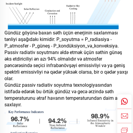
Gündüz göyünə baxan səth üçün enerjinin saxlanması
tənliyi aşağıdakı kimidir: P_soyutma = P_radiasiya -
P_atmosfer - P_güneş - P_kondüksiyon_və_konveksiya.
Passiv radiativ soyutmanı əldə etmək üçün səthin günəş
əks etdiriciliyi ən azı 94% olmalıdır və atmosfer
pəncərəsində seçici infrabənövşəyi emissivliyi və ya geniş
spektrli emissivliyi nə qədər yüksək olarsa, bir o qədər yaxşı
olar.
Gündüz passiv radiativ soyutma texnologiyasından
istifadə edərək bu örtük gündüz və gecə ərzində səth
temperaturunu ətraf havanın temperaturundan daim aşağı
saxlayır.