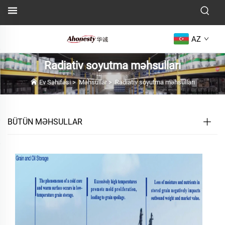
AZ
Radiativ soyutma məhsulları
Ev Səhifəsi
>
Məhsullar
>
Radiativ soyutma məhsulları
BÜTÜN MƏHSULLAR