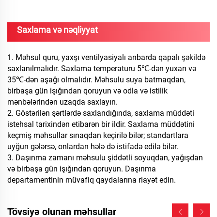
Saxlama və nəqliyyat
1. Məhsul quru, yaxşı ventilyasiyalı anbarda qapalı şəkildə
saxlanılmalıdır. Saxlama temperaturu 5℃-dən yuxarı və
35℃-dən aşağı olmalıdır. Məhsulu suya batmaqdan,
birbaşa gün işığından qoruyun və odla və istilik
mənbələrindən uzaqda saxlayın.
2. Göstərilən şərtlərdə saxlandığında, saxlama müddəti
istehsal tarixindən etibarən bir ildir. Saxlama müddətini
keçmiş məhsullar sınaqdan keçirilə bilər; standartlara
uyğun gələrsə, onlardan hələ də istifadə edilə bilər.
3. Daşınma zamanı məhsulu şiddətli soyuqdan, yağışdan
və birbaşa gün işığından qoruyun. Daşınma
departamentinin müvafiq qaydalarına riayət edin.
Tövsiyə olunan məhsullar