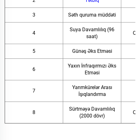
2
Tətbiq
H
3
Səth quruma müddəti
Suya Davamlılıq (96
4
Qüs
saat)
5
Günəş Əks Etməsi
Yaxın İnfraqırmızı Əks
6
Etməsi
Yarımkürelər Arası
7
İşıqlandırma
Sürtməyə Davamlılıq
8
Qüs
(2000 dövr)