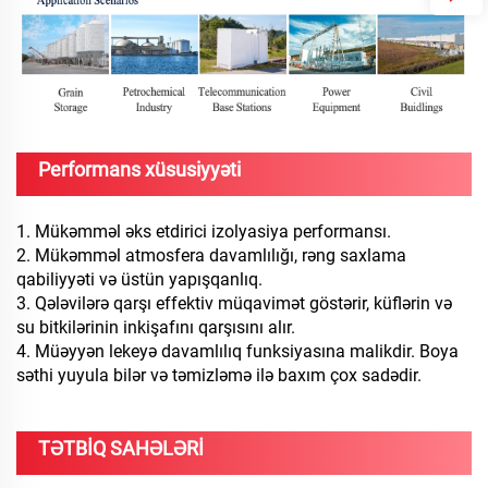
Performans xüsusiyyəti
1. Mükəmməl əks etdirici izolyasiya performansı.
2. Mükəmməl atmosfera davamlılığı, rəng saxlama
qabiliyyəti və üstün yapışqanlıq.
3. Qələvilərə qarşı effektiv müqavimət göstərir, küflərin və
su bitkilərinin inkişafını qarşısını alır.
4. Müəyyən lekeyə davamlılıq funksiyasına malikdir. Boya
səthi yuyula bilər və təmizləmə ilə baxım çox sadədir.
TƏTBİQ SAHƏLƏRİ