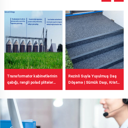
Rezinli Suyla Yuyulmuş Daş
Transformator kabinetlərinin
Döşəmə | Sümük Daşı, Kristal
qabığı, rəngli polad plitələr
Daş, Daş Xətmi Kommerciyal
fabrikinin binası, taxıl
və Yaşayış Sahələri üçün
saxlama tankı, neft saxlama
tankı üçün radiativ soyutma
boyaları