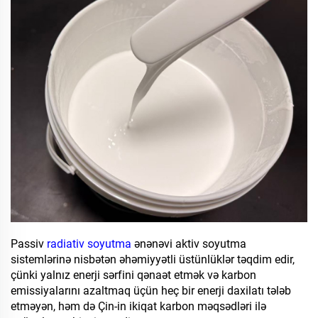
Passiv
radiativ soyutma
ənənəvi aktiv soyutma
sistemlərinə nisbətən əhəmiyyətli üstünlüklər təqdim edir,
çünki yalnız enerji sərfini qənaət etmək və karbon
emissiyalarını azaltmaq üçün heç bir enerji daxilatı tələb
etməyən, həm də Çin-in ikiqat karbon məqsədləri ilə