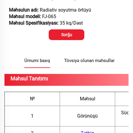
Məhsulun adı:
Radiativ soyutma örtüyü
Məhsul modeli:
FJ-065
Məhsul Spesifikasiyası:
35 kq/Dəst
Sorğu
Ümumi baxış
Tövsiyə olunan məhsullar
Məhsul Tanıtımı
№
Məhsul
Süd rə
1
Görünüşü