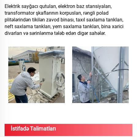
Elektrik sayğacı qutuları, elektron baz stansiyaları,
transformator şkaflarının korpusları, rəngli polad
plitələrindən tikilən zavod binası, taxıl saxlama tankları,
neft saxlama tankları, yem saxlama tankları, bina xarici
divarları və sərinlənmə tələb edən digər sahələr.
İstifadə Talimatları