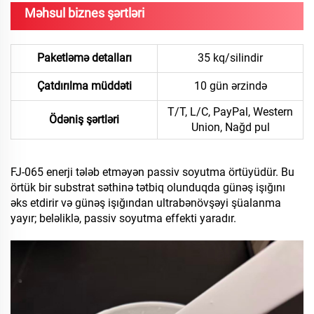
Məhsul biznes şərtləri
Paketləmə detalları
35 kq/silindir
Çatdırılma müddəti
10 gün ərzində
T/T, L/C, PayPal, Western
Ödəniş şərtləri
Union, Nağd pul
FJ-065 enerji tələb etməyən passiv soyutma örtüyüdür. Bu
örtük bir substrat səthinə tətbiq olunduqda günəş işığını
əks etdirir və günəş işığından ultrabənövşəyi şüalanma
yayır; beləliklə, passiv soyutma effekti yaradır.