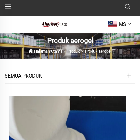
MS
Produk aerogel
Halaman Utama
>
Produk
>
Produk aerogel
SEMUA PRODUK