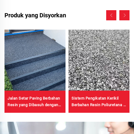
Produk yang Disyorkan
Jalan Setar Paving Berbahan
Sistem Pengikatan Kerikil
Resin yang Dibasuh dengan
Berbahan Resin Poliuretana |
Air | Kerikil Berurat, Batu
Poliuretana Hidroksipropil
Kristal, Permaidani Batu
untuk Lanskap & Dekorasi
untuk Komersial &
Perumahan