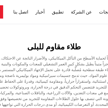
تجات
عن الشركة
تطبيق
أخبار
اتصل بنا
طلاء مقاوم للبلى
اً لحماية الأسطح من التآكل الميكانيكي، والأضرار الناتجة عن الاحتكاك،
زاً متيناً يطيل بشكلٍ كبيرٍ العمر التشغيلي للمعدات والمكونات والبني
اء طبقة سطحية مُصلَّبة قادرة على تحمل الإجهاد الميكانيكي المستمر مع
 علوم المواد، حيث تدمج جسيمات سيراميكية ومواد بوليمرية ناضجة 
 استثنائية، واستقراراً حرارياً، ومقاومة كيميائية، وقدرةً على الحفا
مة للتجريد فتتضمن التحكم الدقيق في درجة الحرارة، وبروتوكولات تح
في معدات التعدين، والآلات الزراعية، والناقلات الصناعية، والمركبا
لمرونة التي تتصف بها حلول الطلاءات المقاومة للتجريد من تخصيصها وفق 
المحددة، أو التعرضات الكيميائية، أو مدى درجات الحرارة التي تواجهها 