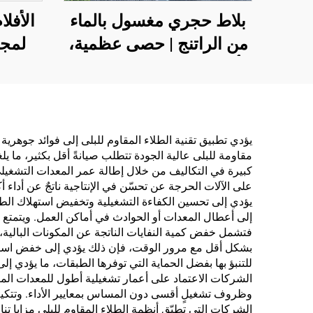
بلاط حجري مغسول بالماء
الأفلا
من الراتنج | حصى عظمية،
لمجا
أحجار كريستالية، سجادة
الكهر
حجرية للتطبيقات التجارية
الص
والسكنية
وخزا
الحب
يؤدي تطبيق تقنية الطلاء المقاوم للبلى إلى فوائد جوهري
مقاومة للبلى عالية الجودة تتطلب صيانةً أقل بكثير، ما 
وا
كبيرة في التكاليف من خلال إطالة عمر المعدات التشغيلي
والت
على الآلات الحرجة عن تحسّن في الإنتاجية ناتجٌ عن أداء أ
يؤدي إلى تحسين الكفاءة التشغيلية وتخفيض استهلاك الطاقة
إلى أعطال المعدات أو الحوادث في أماكن العمل. ويتمتع الع
فتشمل خفض كمية النفايات الناتجة عن المكونات البالية، وت
بشكل أقل مع مرور الوقت، فإن ذلك يؤدي إلى خفض استهلاك 
للتنبؤ بها بفضل الحماية التي توفرها الطبقات، ما يؤدي إ
الشركات الاعتماد على أعمار تشغيلية أطول للمعدات المزو
وظروف تشغيلٍ أقسى دون المساس بمعايير الأداء. وتتكيف ت
الشركات التي تطبّق أنظمة الطلاء المقاوم للبلى مزايا تنا