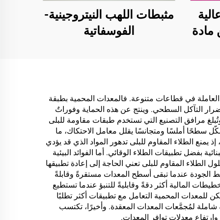
الية
مثبطات اللهب النيتروجينية-
 مادة
الفوسفاتية
يف
الشاي
ات
نات
ات العاملة في قطاعات متنوعة. فالمعدات المحمية بطبقة
أضرار التآكل السطحي. وينتج عن هذه الحماية وفوراتٌ
ُبلغ مرافق التصنيع التي تستخدم طبقات مقاومة للبلى
كّل سطحًا أملسًا ومتجانسًا يقلل معامل الاحتكاك، ما
 يمنع الطلاء المقاوم للبلى تدهور المواد الذي قد يؤدي
ية بفضل تطبيقات الطلاء الوقائي. أما الفوائد البيئية
ول الطلاء المقاوم للبلى تعني الحاجة إلى إعادة تطبيقها
ط الجودة عندما تبقى أسطح المعدات مستقرةً وقابلةً
يطات المالية أكثر دقةً وقابليةً للتنبؤ عندما تستطيع
ن للمعدات المحمية التعامل مع تطبيقات أكثر تطلبًا
املة لمُجمَّعات المعدات المعقدة. وأخيرًا، تكتسب
 وارتفاع معدلات توافر المعدات.