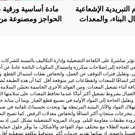
م التبريدية الإشعاعية
مادة أساسية ورقية ع
ل البناء، والمعدات
الحواجز ومصنوعة من
بائية، والمستودعات
واحدة لحلول التغل
ناعية والمتخصصة،
الخاصة بمنتجات مثل 
نات النفط، ومخازن
والقهوة والمكسر
وب، ووسائل النقل
والشوكولاتة والمعج
ة تؤثر مباشرةً على الكفاءة التشغيلية وإدارة التكاليف بالنسبة للشرك
يلغي الحاجة إلى إصلاحات متكررة واستبدال المكونات الناتجة عادةً عن 
لمرافق الخارجية،
والتوابل
، وتقليل فترات التوقف عن العمل، وانخفاض نفقات استبدال القطع. وت
طبيقات الناشئة في
كثر اتساقًا للمعدات وانقطاعات غير متوقعة أقل. كما أن هذه الطبقة تُش
 أثناء تشغيل المعدات. ومن الفوائد الأخرى الحاسمة تحسّن السلامة، إذ
أنماط الحياة
مال بشروط تشغيلٍ أكثر أمانًا عندما تحافظ المعدات على سلامتها البنائ
قليل الحاجة إلى المواد الأولية في تصنيع قطع الغيار. وبما أن متانة حل
المواد والآثار البيئية المرتبطة بها. وتحدث تحسيناتٌ تلقائية في ضب
لى مخرجات منتجاتٍ أكثر اتساقًا وانخفاض معدلات الرفض. كما تصبح التخط
دة بطبقات مقاومة للبلى. ويزداد المرونة التشغيلية بشكل كبير، إذ يمك
قنية الطلاء مع مختلف مواد القواعد والأشكال، ما يوفّر حلول حماية ش
فسيةً واضحة، إذ يمكنها تقديم خدماتٍ أكثر موثوقيةً بتكلفة تشغيلية أقل