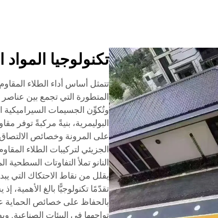
تكنولوجيا المواد ا
تتمثل أساس أداء الطلاء المقاوم
المتطورة التي تجمع بين عناصر ا
وتُكوِّن الجسيمات السيراميكية
البوليمرية، بنيةً مركبةً توفر مقا
على المرونة وخصائص الالتصاق ا
الجزيئي لتركيبات الطلاء المقاو
النانو تملأ التفاوتات السطحية الم
يقلل من نقاط الاحتكاك التي يبدأ 
تقدّمًا تكنولوجيًّا بالغ الأهمية، 
بالحفاظ على خصائص الحماية عب
تواجهها في البيئات الصناعية. وي