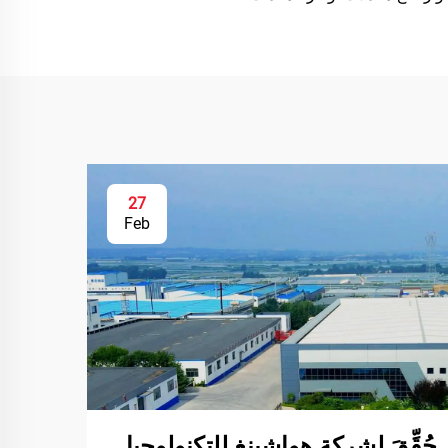
27
Feb
حُقِّقَ لشركة هواشينغ للتكنولوجيا