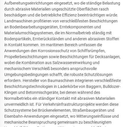
Aufbereitungseinrichtungen eingesetzt, wo die ständige Belastung
durch abrasive Materialien ungeschützte Oberflächen rasch
beschädigen und die betriebliche Effizienz beeinträchtigen würde.
Landmaschinen profitieren von verschleißfesten Beschichtungen
an Bodenbearbeitungsgeräten, Erntekomponenten und
Materialumschlagsystemen, die im Normalbetrieb ständig mit
Bodenpartikeln, Ernterückständen und anderen abrasiven Stoffen
in Kontakt kommen. Im maritimen Bereich umfassen die
Anwendungen den Korrosionsschutz von Schiffsrümpfen,
Propellerbeschichtungen sowie Beschichtungen für Decksanlagen,
wobei die Kombination aus Salzwassereinwirkung und
mechanischem Verschleiß besonders anspruchsvolle
Umgebungsbedingungen schafft, die robuste Schutzlösungen
erfordern. Hersteller von Baumaschinen integrieren verschleißfeste
Beschichtungstechnologien in Laderkörbe von Baggern, Bulldozer-
Klingen und Betonmischgeräte, bei denen während des
Normalbetriebs ein ständiger Kontakt mit abrasiven Materialien
unvermeidlich ist. Für Verkehrsinfrastrukturprojekte werden diese
Schutzsysteme bei Brückenelementen, Straßenbaugeräten und
Eisenbahn-Anwendungen eingesetzt, wo Witterungseinflüsse und
mechanische Beanspruchung gemeinsam zu beschleunigtem