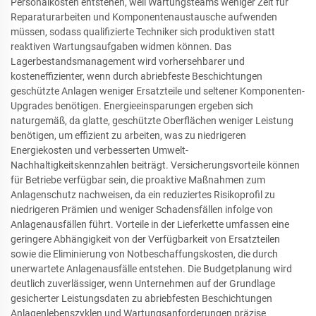
Personalkosten entstehen, weil Wartungsteams weniger Zeit für
Reparaturarbeiten und Komponentenaustausche aufwenden
müssen, sodass qualifizierte Techniker sich produktiven statt
reaktiven Wartungsaufgaben widmen können. Das
Lagerbestandsmanagement wird vorhersehbarer und
kosteneffizienter, wenn durch abriebfeste Beschichtungen
geschützte Anlagen weniger Ersatzteile und seltener Komponenten-
Upgrades benötigen. Energieeinsparungen ergeben sich
naturgemäß, da glatte, geschützte Oberflächen weniger Leistung
benötigen, um effizient zu arbeiten, was zu niedrigeren
Energiekosten und verbesserten Umwelt-
Nachhaltigkeitskennzahlen beiträgt. Versicherungsvorteile können
für Betriebe verfügbar sein, die proaktive Maßnahmen zum
Anlagenschutz nachweisen, da ein reduziertes Risikoprofil zu
niedrigeren Prämien und weniger Schadensfällen infolge von
Anlagenausfällen führt. Vorteile in der Lieferkette umfassen eine
geringere Abhängigkeit von der Verfügbarkeit von Ersatzteilen
sowie die Eliminierung von Notbeschaffungskosten, die durch
unerwartete Anlagenausfälle entstehen. Die Budgetplanung wird
deutlich zuverlässiger, wenn Unternehmen auf der Grundlage
gesicherter Leistungsdaten zu abriebfesten Beschichtungen
Anlagenlebenszyklen und Wartungsanforderungen präzise