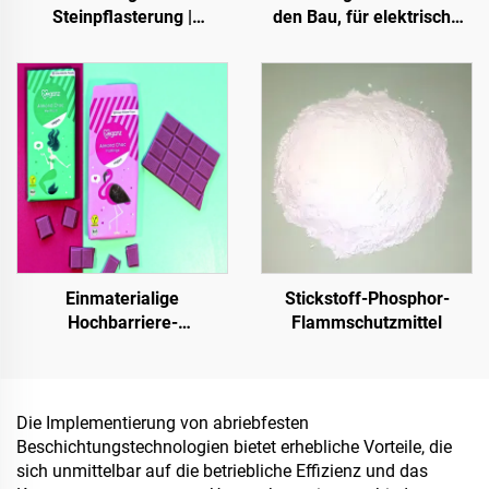
Steinpflasterung |
den Bau, für elektrische
Knochenförmige
Geräte, für industrielle und
Kieselsteine, Kristallsteine,
spezielle Lagerhallen,
Steinteppich für
Öltanks, Getreidelager,
gewerbliche und private
Verkehrseinrichtungen
Anwendungen
und Außenanlagen sowie
für neu entstehende
Lebensstil-Anwendungen
Einmaterialige
Stickstoff-Phosphor-
Hochbarriere-
Flammschutzmittel
Papiergrundlage für
Verpackungslösungen von
Produkten wie Tee,
Kaffee, Nüssen,
Die Implementierung von abriebfesten
Schokolade, Gebäck und
Beschichtungstechnologien bietet erhebliche Vorteile, die
Gewürzen
sich unmittelbar auf die betriebliche Effizienz und das