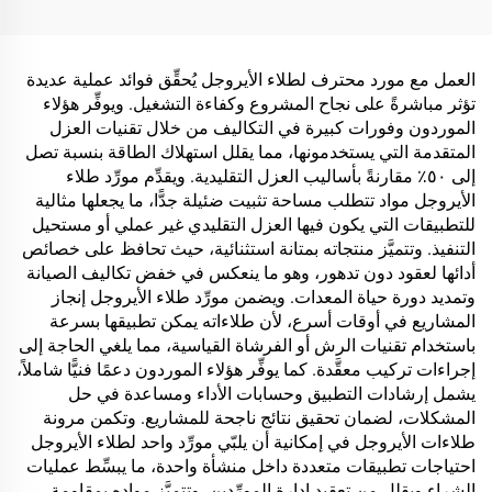
واحدة لحلول التغليف الخاصة
الخشب‏/الغراء البودرية)
بمنتجات مثل الشاي والقهوة
المستخدم في إنتاج الألواح
والمكسرات والشوكولاتة
الاصطناعية، بما في ذلك
والمعجنات والتوابل
الخشب الرقائقي متعدد
العمل مع مورد محترف لطلاء الأيروجل يُحقِّق فوائد عملية عديدة
الطبقات، والألواح الخشبية
تؤثر مباشرةً على نجاح المشروع وكفاءة التشغيل. ويوفِّر هؤلاء
الدقيقة، والألواح الصديقة
الموردون وفورات كبيرة في التكاليف من خلال تقنيات العزل
للبيئة، وألواح الحبيبات
المتقدمة التي يستخدمونها، مما يقلل استهلاك الطاقة بنسبة تصل
المغشاة بطبقة خشبية،
إلى ٥٠٪ مقارنةً بأساليب العزل التقليدية. ويقدِّم مورِّد طلاء
وغيرها.
الأيروجل مواد تتطلب مساحة تثبيت ضئيلة جدًّا، ما يجعلها مثالية
للتطبيقات التي يكون فيها العزل التقليدي غير عملي أو مستحيل
التنفيذ. وتتميَّز منتجاته بمتانة استثنائية، حيث تحافظ على خصائص
أدائها لعقود دون تدهور، وهو ما ينعكس في خفض تكاليف الصيانة
وتمديد دورة حياة المعدات. ويضمن مورِّد طلاء الأيروجل إنجاز
المشاريع في أوقات أسرع، لأن طلاءاته يمكن تطبيقها بسرعة
باستخدام تقنيات الرش أو الفرشاة القياسية، مما يلغي الحاجة إلى
إجراءات تركيب معقَّدة. كما يوفِّر هؤلاء الموردون دعمًا فنيًّا شاملاً،
يشمل إرشادات التطبيق وحسابات الأداء ومساعدة في حل
المشكلات، لضمان تحقيق نتائج ناجحة للمشاريع. وتكمن مرونة
طلاءات الأيروجل في إمكانية أن يلبّي مورِّد واحد لطلاء الأيروجل
احتياجات تطبيقات متعددة داخل منشأة واحدة، ما يبسِّط عمليات
الشراء ويقلل من تعقيد إدارة المورِّدين. وتتميَّز مواده بمقاومة