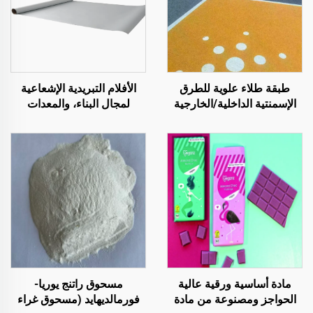
طبقة طلاء علوية للطرق
الأفلام التبريدية الإشعاعية
الإسمنتية الداخلية/الخارجية
لمجال البناء، والمعدات
(تُستخدم مع مادة التمهيد
الكهربائية، والمستودعات
ST400)، والطرق الأسفلتية،
الصناعية والمتخصصة،
والعزل المائي للأسفلت،
وخزانات النفط، ومخازن
وإعادة تجديد البولي يوريثان
الحبوب، ووسائل النقل
السيليكوني، وخلائط PMA،
والمرافق الخارجية،
وحبيبات EPDM، والركائز
والتطبيقات الناشئة في أنماط
الإيبوكسية القابلة للذوبان في
الحياة
الماء أو الزيت، والرخام،
وبلاط الأرضيات، والخرسانة
المسامية، وتطبيقات
المركبات وغيرها
مادة أساسية ورقية عالية
مسحوق راتنج يوريا-
الحواجز ومصنوعة من مادة
فورمالديهايد (مسحوق غراء