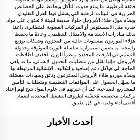
فائقة للرطوبة، ما يمنع حدوث التآكل ويحافظ على الخصائص
الحرارية في البيئات الرطبة التي يفشل فيها العزل التقليدي.
ويقدِّم مورِّد طلاء الأيروجل حلولًا صديقة للبيئة لا تحتوي على مواد
ضارة مثل الأسبستوس أو المركبات العضوية المتطايرة، داعمًا
بذلك مبادرات الاستدامة والامتثال التنظيمي. وعادةً ما يحتفظ
هؤلاء الموردون بمستويات عالية من المخزون وشبكات توزيع
راسخة، ما يضمن استمرارية سلسلة التوريد الموثوقة وجدولة
التسليم في الأوقات المحددة. ونظراً للوزن الخفيف لطلاءات
الأيروجل، فإنها تقلل من متطلبات التحميل الإنشائي، ما قد يلغي
الحاجة إلى هياكل دعم إضافية والتكاليف الإنشائية المرتبطة بها.
ويقدِّم موردو طلاء الأيروجل المحترفون وثائق وشهادات مفصَّلة،
ما يسهِّل الحصول على الموافقات التنظيمية ومتطلبات التأمين
للمشاريع الصناعية. كما أن خبرتهم في علوم المواد تتيح لهم إعداد
تركيبات مخصصة مُحسَّنة لظروف التشغيل المحددة، لضمان
أقصى أداء وقيمة في كل تطبيق.
أحدث الأخبار