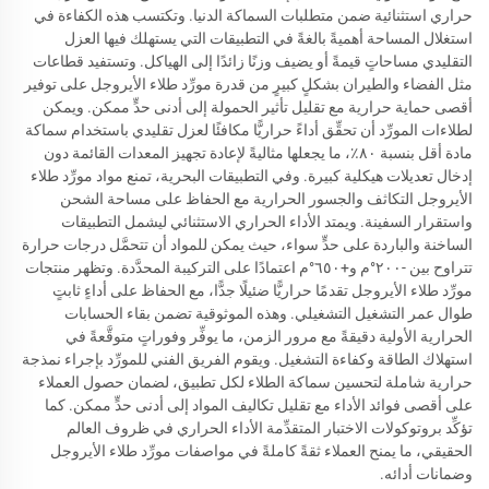
حراري استثنائية ضمن متطلبات السماكة الدنيا. وتكتسب هذه الكفاءة في
استغلال المساحة أهميةً بالغةً في التطبيقات التي يستهلك فيها العزل
التقليدي مساحاتٍ قيمةً أو يضيف وزنًا زائدًا إلى الهياكل. وتستفيد قطاعات
مثل الفضاء والطيران بشكلٍ كبيرٍ من قدرة مورِّد طلاء الأيروجل على توفير
أقصى حماية حرارية مع تقليل تأثير الحمولة إلى أدنى حدٍّ ممكن. ويمكن
لطلاءات المورِّد أن تحقِّق أداءً حراريًّا مكافئًا لعزل تقليدي باستخدام سماكة
مادة أقل بنسبة ٨٠٪، ما يجعلها مثاليةً لإعادة تجهيز المعدات القائمة دون
إدخال تعديلات هيكلية كبيرة. وفي التطبيقات البحرية، تمنع مواد مورِّد طلاء
الأيروجل التكاثف والجسور الحرارية مع الحفاظ على مساحة الشحن
واستقرار السفينة. ويمتد الأداء الحراري الاستثنائي ليشمل التطبيقات
الساخنة والباردة على حدٍّ سواء، حيث يمكن للمواد أن تتحمَّل درجات حرارة
تتراوح بين -٢٠٠°م و+٦٥٠°م اعتمادًا على التركيبة المحدَّدة. وتظهر منتجات
مورِّد طلاء الأيروجل تقدمًا حراريًّا ضئيلًا جدًّا، مع الحفاظ على أداءٍ ثابتٍ
طوال عمر التشغيل التشغيلي. وهذه الموثوقية تضمن بقاء الحسابات
الحرارية الأولية دقيقةً مع مرور الزمن، ما يوفِّر وفوراتٍ متوقَّعةً في
استهلاك الطاقة وكفاءة التشغيل. ويقوم الفريق الفني للمورِّد بإجراء نمذجة
حرارية شاملة لتحسين سماكة الطلاء لكل تطبيق، لضمان حصول العملاء
على أقصى فوائد الأداء مع تقليل تكاليف المواد إلى أدنى حدٍّ ممكن. كما
تؤكِّد بروتوكولات الاختبار المتقدِّمة الأداء الحراري في ظروف العالم
الحقيقي، ما يمنح العملاء ثقةً كاملةً في مواصفات مورِّد طلاء الأيروجل
وضمانات أدائه.