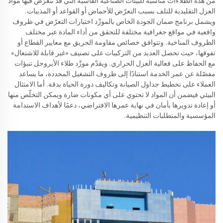
من هذه الطلاءات مناسبةً للبيئات الصناعية القاسية التي قد تتعرّض فيها مواد
العزل التقليدية للتلف بسبب التعرّض للأحماض أو القواعد أو المذيبات.
ويشمل برنامج ضمان الجودة الخاص بالمورِّد اختبارات التعرّض في ظروف
واقعية في مواقع جغرافية مختلفة للتحقق من أداء المادة عبر مختلف
الظروف المناخية. وتتوافق خصائص مقاومة الحريق مع معايير القطاع أو
تفوقها، حيث تحصل العديد من التركيبات على تصنيف «غير قابلة للاشتعال»
مع الحفاظ على فعالية العزل الحراري. ويقدّم مورِّد طلاء الأيروجل تنبؤات
مفصّلة عن عمر الخدمة استنادًا إلى ظروف التشغيل المحددة، ما يساعد
العملاء على تخطيط جداول الصيانة وتكاليف دورة الحياة بدقة. أما الامتثال
البيئي فيضمن أن المواد لا تحتوي على أي مكونات ضارة ويمكن التخلّص منها
أو إعادة تدويرها بأمان في نهاية عمرها الافتراضي، دعمًا لأهداف الاستدامة
المؤسسية والمتطلبات التنظيمية.