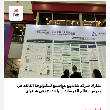
25
Feb
تشارك شركة شاندونغ هواشينغ للتكنولوجيا الفائقة في
معرض «عالم الخرسانة آسيا ٢٠٢٥» في شنغهاي
عرض المزيد