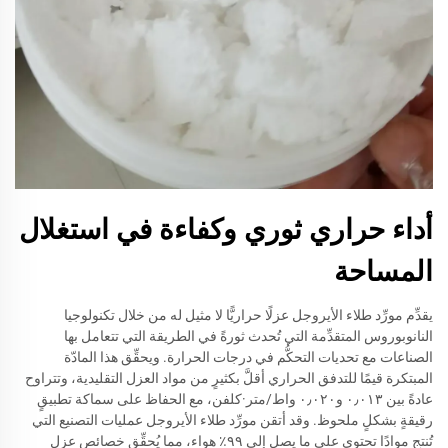
أداء حراري ثوري وكفاءة في استغلال
المساحة
يقدِّم مورِّد طلاء الأيروجل عزلًا حراريًّا لا مثيل له من خلال تكنولوجيا
النانوبوروس المتقدِّمة التي تُحدث ثورةً في الطريقة التي تتعامل بها
الصناعات مع تحديات التحكُّم في درجات الحرارة. ويحقِّق هذا المادّة
المبتكرة قيمًا للتدفق الحراري أقلَّ بكثيرٍ من مواد العزل التقليدية، وتتراوح
عادةً بين ٠٫٠١٣ و٠٫٠٢٠ واط/متر·كلفن، مع الحفاظ على سماكة تطبيقٍ
رقيقةٍ بشكلٍ ملحوظ. وقد أتقن مورِّد طلاء الأيروجل عمليات التصنيع التي
تُنتج موادًا تحتوي على ما يصل إلى ٩٩٪ هواء، مما يُحقِّق خصائص عزل