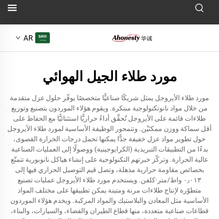
AR
مورد طلاء الجيل الهوائي
مورد طلاء الأيروجل يمثل شريكًا صناعيًّا متخصصًا يوفّر حلول عزل متقدمة
من خلال مواد نانوتكنولوجية مبتكرة. ويقوم هؤلاء الموردون بتصنيع وتوزيع
طلاءات قائمة على الأيروجل تُحقِّق أداءً حراريًّا استثنائيًّا مع الحفاظ على
أقل سماكة ووزن ممكنَيْن. وتتمحور الوظيفة الأساسية لمورد طلاء الأيروجل
حول تطوير مواد عزل خفيفة جدًّا يمكنها تحمل درجات الحرارة القصوى،
بدءًا من التطبيقات التبريدية (الكرايوجينية) ووصولًا إلى العمليات الصناعية
عالية الحرارة. وتركّز خبرتهم التكنولوجية على إنشاء هياكل نانوبورية تتمتّع
بخصائص مقاومة حرارية مذهلة، وتصل قيم التوصيل الحراري فيها إلى
٠٫٠١٣ واط/متر·كلفن. ويستخدم مورد طلاء الأيروجل عمليات تصنيع
متطوّرة لإنتاج طلاءات مرنة ومتينة يمكن تطبيقها على مختلف المواد
الأساسية مثل المعادن والبلاستيك والمواد المركبة. ويخدم هؤلاء الموردون
قطاعات صناعية متعددة، منها قطاع الطيران والفضاء، والسيارات، والبناء،