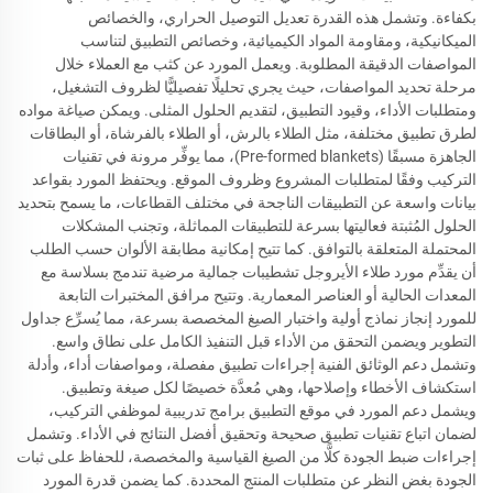
بكفاءة. وتشمل هذه القدرة تعديل التوصيل الحراري، والخصائص
الميكانيكية، ومقاومة المواد الكيميائية، وخصائص التطبيق لتناسب
المواصفات الدقيقة المطلوبة. ويعمل المورد عن كثب مع العملاء خلال
مرحلة تحديد المواصفات، حيث يجري تحليلًا تفصيليًّا لظروف التشغيل،
ومتطلبات الأداء، وقيود التطبيق، لتقديم الحلول المثلى. ويمكن صياغة مواده
لطرق تطبيق مختلفة، مثل الطلاء بالرش، أو الطلاء بالفرشاة، أو البطاقات
الجاهزة مسبقًا (Pre-formed blankets)، مما يوفِّر مرونة في تقنيات
التركيب وفقًا لمتطلبات المشروع وظروف الموقع. ويحتفظ المورد بقواعد
بيانات واسعة عن التطبيقات الناجحة في مختلف القطاعات، ما يسمح بتحديد
الحلول المُثبتة فعاليتها بسرعة للتطبيقات المماثلة، وتجنب المشكلات
المحتملة المتعلقة بالتوافق. كما تتيح إمكانية مطابقة الألوان حسب الطلب
أن يقدِّم مورد طلاء الأيروجل تشطيبات جمالية مرضية تندمج بسلاسة مع
المعدات الحالية أو العناصر المعمارية. وتتيح مرافق المختبرات التابعة
للمورد إنجاز نماذج أولية واختبار الصيغ المخصصة بسرعة، مما يُسرِّع جداول
التطوير ويضمن التحقق من الأداء قبل التنفيذ الكامل على نطاق واسع.
وتشمل دعم الوثائق الفنية إجراءات تطبيق مفصلة، ومواصفات أداء، وأدلة
استكشاف الأخطاء وإصلاحها، وهي مُعدَّة خصيصًا لكل صيغة وتطبيق.
ويشمل دعم المورد في موقع التطبيق برامج تدريبية لموظفي التركيب،
لضمان اتباع تقنيات تطبيق صحيحة وتحقيق أفضل النتائج في الأداء. وتشمل
إجراءات ضبط الجودة كلًّا من الصيغ القياسية والمخصصة، للحفاظ على ثبات
الجودة بغض النظر عن متطلبات المنتج المحددة. كما يضمن قدرة المورد