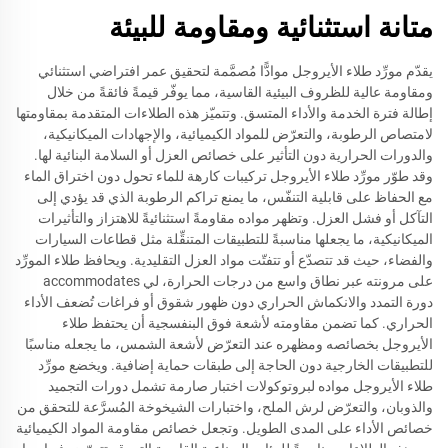
متانة استثنائية ومقاومة للبيئة
يقدّم مورِّد طلاء الأيروجل موادًّا مُصمَّمة لتحقيق عمر افتراضي استثنائي
ومقاومة عالية للظروف البيئية القاسية، مما يوفّر قيمةً فائقةً من خلال
إطالة فترة الخدمة والأداء المتسق. وتتميّز هذه الطلاءات المتقدمة بمقاومتها
لامتصاص الرطوبة، والتعرّض للمواد الكيميائية، والإجهادات الميكانيكية،
والدورات الحرارية دون التأثير على خصائص العزل أو السلامة البنائية لها.
وقد طوّر مورِّد طلاء الأيروجل تركيبات كارهة للماء تحول دون اختراق الماء
مع الحفاظ على قابلية التنفّس، ما يمنع تراكم الرطوبة الذي قد يؤدي إلى
التآكل أو فشل العزل. وتظهر مواده مقاومةً استثنائيةً للاهتزاز والتأثيرات
الميكانيكية، ما يجعلها مناسبةً للتطبيقات المتنقِّلة مثل قطاعات السيارات
والفضاء، حيث قد تتصدّع أو تتفتّت مواد العزل التقليدية. ويحافظ طلاء المورِّد
على مرونته عبر نطاق واسع من درجات الحرارة، لي accommodates
دورة التمدد والانكماش الحراري دون ظهور شقوق أو فراغات تُضعف الأداء
الحراري. كما تضمن مقاومته لأشعة فوق البنفسجية أن يحتفظ طلاء
الأيروجل بخصائصه ومظهره عند التعرّض لأشعة الشمس، ما يجعله مناسبًا
للتطبيقات الخارجية دون الحاجة إلى طبقات حماية إضافية. ويخضع مورِّد
طلاء الأيروجل مواده لبروتوكولات اختبار صارمة تشمل دورات التجميد
والذوبان، والتعرّض لرش الملح، واختبارات الشيخوخة المُسرَّعة للتحقق من
خصائص الأداء على المدى الطويل. وتجعل خصائص مقاومة المواد الكيميائية