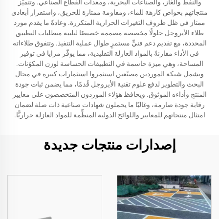
والنفط والغاز، والصناعات البحرية، ومعدات القطاع الصناعي. وتتميّز
منتجاتهم بخواص كارهة للماء، ومقاومة ممتازة للحريق، واستقرار أبعادي
ممتاز في ظل ظروف التغيرات الحرارية المتكررة. وعادةً ما يقدم مورد
طلاء الأيروجل حلولًا مخصصة مصممة خصيصًا لتلبية متطلبات التطبيق
المحددة، مع تقديم دعم فنيٍّ مستمرٍ طوال عملية التنفيذ. وتتفوق طلاءاته
في الأداء مقارنةً بالمواد العازلة التقليدية، مما يوفّر مزايا في توفير
المساحة، وهي ميزة حاسمة في التطبيقات الحساسة لوزن المكوّنات.
ويشمل شبكة الموردين مصنّعين استثمروا استثمارات كبيرة في مجال
البحث والتطوير لدفع علوم تقنية الأيروجل قُدمًا، مما يضمن ثبات جودة
المنتج وأداءه الموثوق. ويحافظ هؤلاء الموردون المتخصصون على معايير
رقابة جودة صارمة، وغالبًا ما يحملون شهادات صناعية ذات صلة لضمان
امتثال منتجاتهم للمعايير واللوائح الدولية المنظِّمة للمواد العازلة حراريًّا.
إصدارات منتجات جديدة